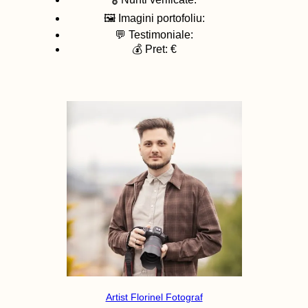
🖼️ Imagini portofoliu:
💬 Testimoniale:
💰 Pret: €
Artist Florinel Fotograf