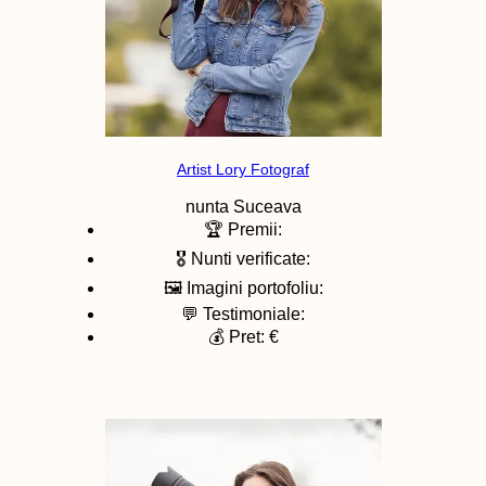
Artist Lory Fotograf
nunta
Suceava
🏆 Premii:
🎖️ Nunti verificate:
🖼️ Imagini portofoliu:
💬 Testimoniale:
💰 Pret: €