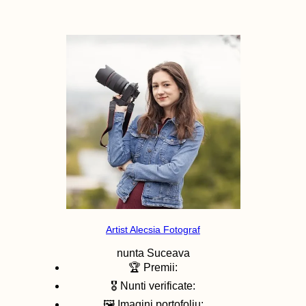
Artist Alecsia Fotograf
nunta
Suceava
🏆 Premii:
🎖️ Nunti verificate:
🖼️ Imagini portofoliu: