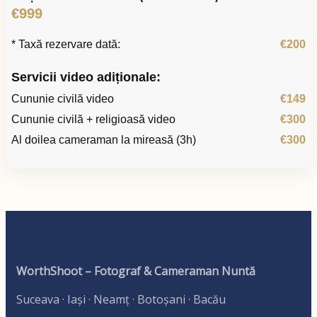
€999
* Taxă rezervare dată:
€200
Servicii video adiționale:
Cununie civilă video
€149
Cununie civilă + religioasă video
€300
Al doilea cameraman la mireasă (3h)
€300
WorthShoot – Fotograf & Cameraman Nuntă
Suceava · Iași · Neamț · Botoșani · Bacău