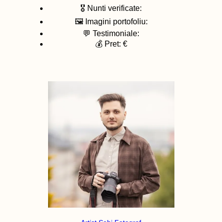
🎖️ Nunti verificate:
🖼️ Imagini portofoliu:
💬 Testimoniale:
💰 Pret: €