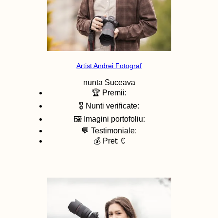
Artist Andrei Fotograf
nunta
Suceava
🏆 Premii:
🎖️ Nunti verificate:
🖼️ Imagini portofoliu:
💬 Testimoniale:
💰 Pret: €