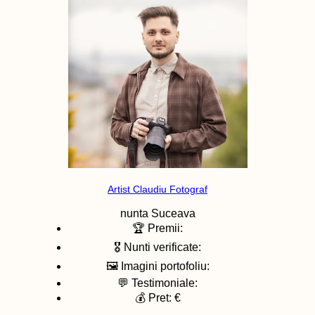
Artist Claudiu Fotograf
nunta
Suceava
🏆 Premii:
🎖️ Nunti verificate:
🖼️ Imagini portofoliu:
💬 Testimoniale:
💰 Pret: €