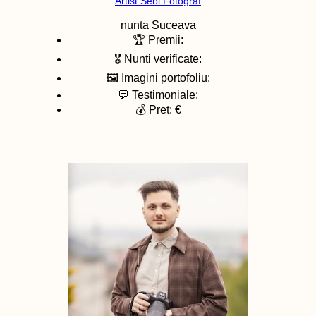
Artist Sebi Fotograf
nunta
Suceava
🏆 Premii:
🎖️ Nunti verificate:
🖼️ Imagini portofoliu:
💬 Testimoniale:
💰 Pret: €