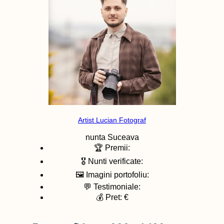
Artist Lucian Fotograf
nunta
Suceava
🏆 Premii:
🎖️ Nunti verificate:
🖼️ Imagini portofoliu:
💬 Testimoniale:
💰 Pret: €