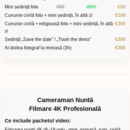
Mini ședință foto
€60
-66%
€20
Cununie civilă foto + mini ședință, în altă zi
€149
Cununie civilă + religioasă foto + mini ședință, în altă
€300
zi
Ședință „Save the date” / „Trash the dress”
€200
Al doilea fotograf la mireasă (3h)
€300
Cameraman Nuntă
Filmare 4K Profesională
Ce include pachetul video:
Filmarea nunții 4K (9–18 ore) - mire, mireasă, nași, civilă,