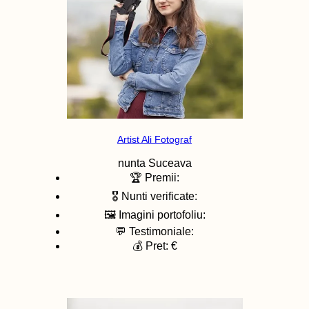
Artist Ali Fotograf
nunta
Suceava
🏆 Premii:
🎖️ Nunti verificate:
🖼️ Imagini portofoliu:
💬 Testimoniale:
💰 Pret: €