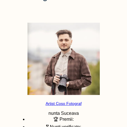
Artist Coso Fotograf
nunta
Suceava
🏆 Premii:
🎖️ Nunti verificate: