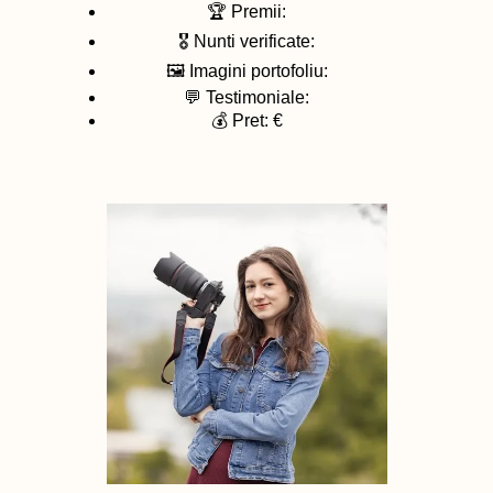
🏆 Premii:
🎖️ Nunti verificate:
🖼️ Imagini portofoliu:
💬 Testimoniale:
💰 Pret: €