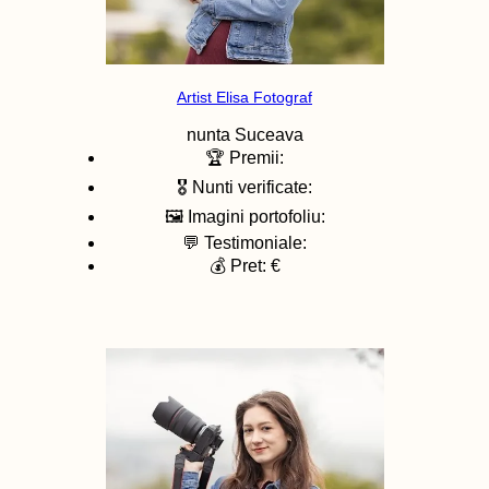
Artist Elisa Fotograf
nunta
Suceava
🏆 Premii:
🎖️ Nunti verificate:
🖼️ Imagini portofoliu:
💬 Testimoniale:
💰 Pret: €