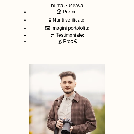
nunta
Suceava
🏆 Premii:
🎖️ Nunti verificate:
🖼️ Imagini portofoliu:
💬 Testimoniale:
💰 Pret: €