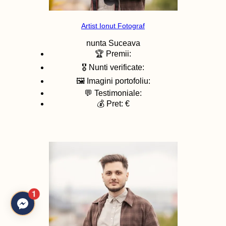
Artist Ionut Fotograf
nunta
Suceava
🏆 Premii:
🎖️ Nunti verificate:
🖼️ Imagini portofoliu:
💬 Testimoniale:
💰 Pret: €