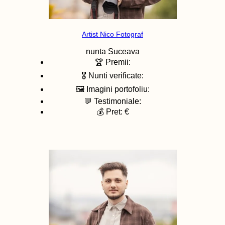
Artist Nico Fotograf
nunta
Suceava
🏆 Premii:
🎖️ Nunti verificate:
🖼️ Imagini portofoliu:
💬 Testimoniale:
💰 Pret: €