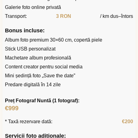
Galerie foto online privată
Transport:
3 RON
/ km dus–întors
Bonus incluse:
Album foto premium 30×60 cm, copertă piele
Stick USB personalizat
Machetare album profesională
Content creator pentru social media
Mini ședință foto „Save the date”
Predare digitală în 14 zile
Preț Fotograf Nuntă (1 fotograf):
€999
* Taxă rezervare dată:
€200
Servicii foto adiționale: