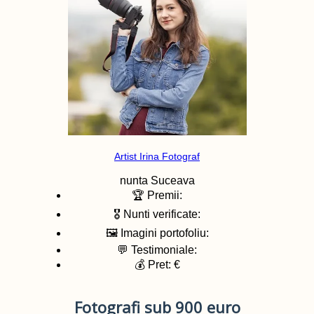
Artist Irina Fotograf
nunta
Suceava
🏆 Premii:
🎖️ Nunti verificate:
🖼️ Imagini portofoliu:
💬 Testimoniale:
💰 Pret: €
Fotografi sub 900 euro