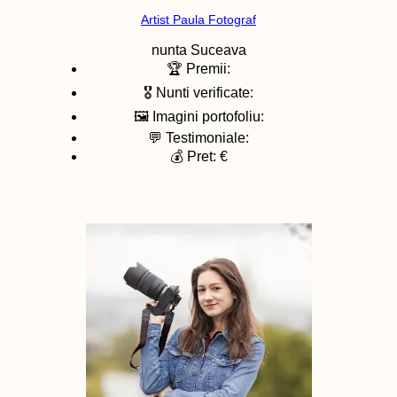
Artist Paula Fotograf
nunta
Suceava
🏆 Premii:
🎖️ Nunti verificate:
🖼️ Imagini portofoliu:
💬 Testimoniale:
💰 Pret: €