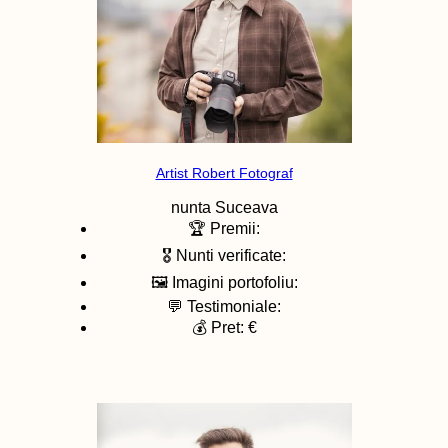
Artist Robert Fotograf
nunta
Suceava
🏆 Premii:
🎖️ Nunti verificate:
🖼️ Imagini portofoliu:
💬 Testimoniale:
💰 Pret: €