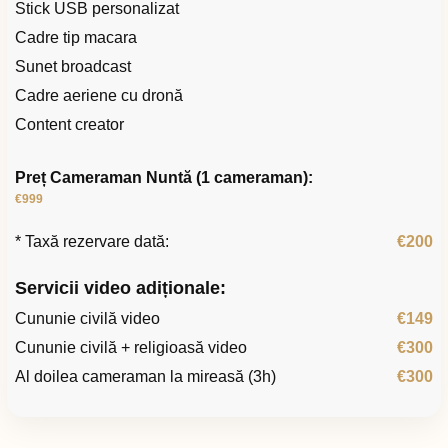
Stick USB personalizat
Cadre tip macara
Sunet broadcast
Cadre aeriene cu dronă
Content creator
Preț Cameraman Nuntă (1 cameraman):
€999
* Taxă rezervare dată:
€200
Servicii video adiționale:
Cununie civilă video
€149
Cununie civilă + religioasă video
€300
Al doilea cameraman la mireasă (3h)
€300