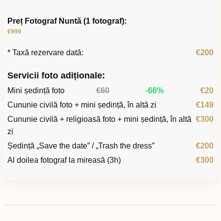
Preț Fotograf Nuntă (1 fotograf):
€999
* Taxă rezervare dată:
€200
Servicii foto adiționale:
Mini ședință foto
€60
-66%
€20
Cununie civilă foto + mini ședință, în altă zi
€149
Cununie civilă + religioasă foto + mini ședință, în altă
€300
zi
Ședință „Save the date” / „Trash the dress”
€200
Al doilea fotograf la mireasă (3h)
€300