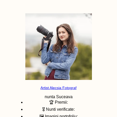
Artist Alecsia Fotograf
nunta
Suceava
🏆 Premii:
🎖️ Nunti verificate:
🖼️ Imagini portofoliu: