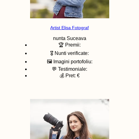
Artist Elisa Fotograf
nunta
Suceava
🏆 Premii:
🎖️ Nunti verificate:
🖼️ Imagini portofoliu:
💬 Testimoniale:
💰 Pret: €