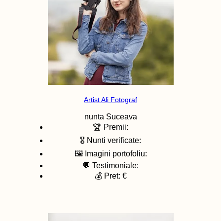
Artist Ali Fotograf
nunta
Suceava
🏆 Premii:
🎖️ Nunti verificate:
🖼️ Imagini portofoliu:
💬 Testimoniale:
💰 Pret: €