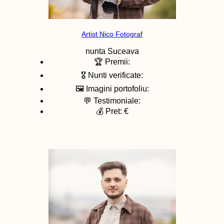
Artist Nico Fotograf
nunta
Suceava
🏆 Premii:
🎖️ Nunti verificate:
🖼️ Imagini portofoliu:
💬 Testimoniale:
💰 Pret: €