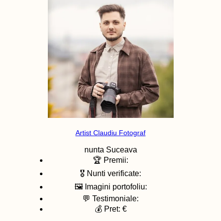
Artist Claudiu Fotograf
nunta
Suceava
🏆 Premii:
🎖️ Nunti verificate:
🖼️ Imagini portofoliu:
💬 Testimoniale:
💰 Pret: €