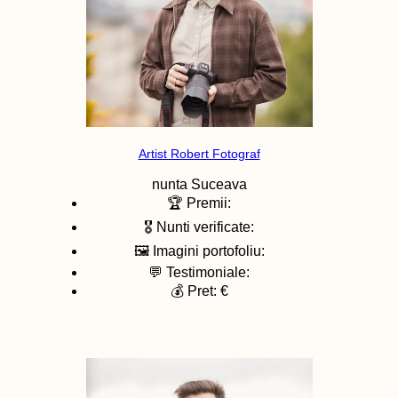
Artist Robert Fotograf
nunta
Suceava
🏆 Premii:
🎖️ Nunti verificate:
🖼️ Imagini portofoliu:
💬 Testimoniale:
💰 Pret: €