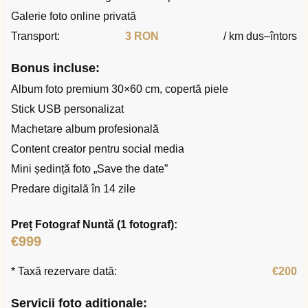
Galerie foto online privată
Transport:
3 RON
/ km dus–întors
Bonus incluse:
Album foto premium 30×60 cm, copertă piele
Stick USB personalizat
Machetare album profesională
Content creator pentru social media
Mini ședință foto „Save the date”
Predare digitală în 14 zile
Preț Fotograf Nuntă (1 fotograf):
€999
* Taxă rezervare dată:
€200
Servicii foto adiționale: