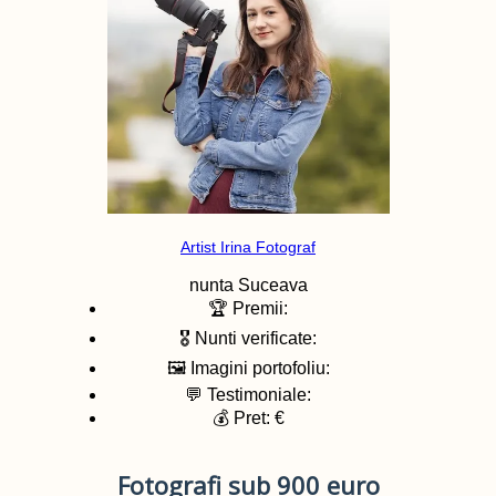
Artist Irina Fotograf
nunta
Suceava
🏆 Premii:
🎖️ Nunti verificate:
🖼️ Imagini portofoliu:
💬 Testimoniale:
💰 Pret: €
Fotografi sub 900 euro