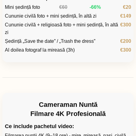
Mini ședință foto
€60
-66%
€20
Cununie civilă foto + mini ședință, în altă zi
€149
Cununie civilă + religioasă foto + mini ședință, în altă
€300
zi
Ședință „Save the date” / „Trash the dress”
€200
Al doilea fotograf la mireasă (3h)
€300
Cameraman Nuntă
Filmare 4K Profesională
Ce include pachetul video:
Filmarea nunții 4K (9–18 ore) - mire, mireasă, nași, civilă,