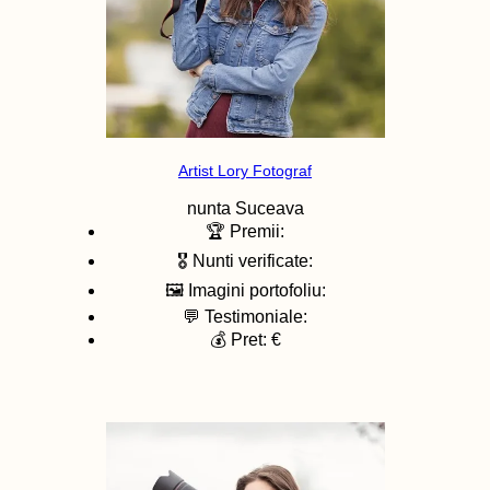
Artist Lory Fotograf
nunta
Suceava
🏆 Premii:
🎖️ Nunti verificate:
🖼️ Imagini portofoliu:
💬 Testimoniale:
💰 Pret: €