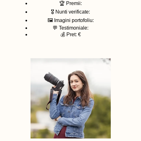
🏆 Premii:
🎖️ Nunti verificate:
🖼️ Imagini portofoliu:
💬 Testimoniale:
💰 Pret: €