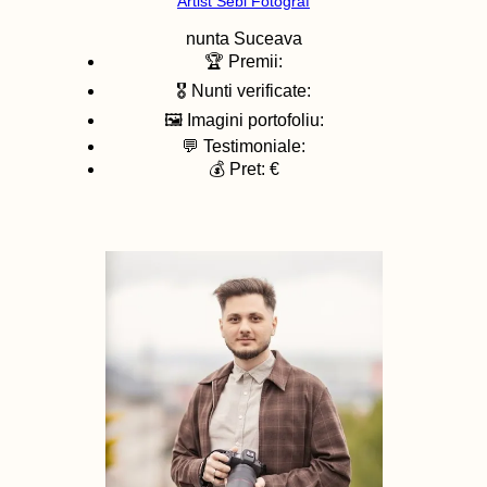
Artist Sebi Fotograf
nunta
Suceava
🏆 Premii:
🎖️ Nunti verificate:
🖼️ Imagini portofoliu:
💬 Testimoniale:
💰 Pret: €