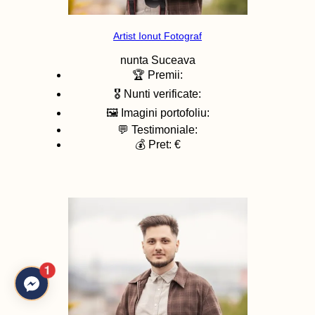
Artist Ionut Fotograf
nunta
Suceava
🏆 Premii:
🎖️ Nunti verificate:
🖼️ Imagini portofoliu:
💬 Testimoniale:
💰 Pret: €