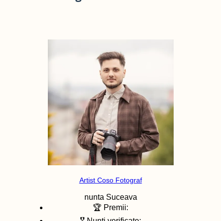
Artist Coso Fotograf
nunta
Suceava
🏆 Premii:
🎖️ Nunti verificate: