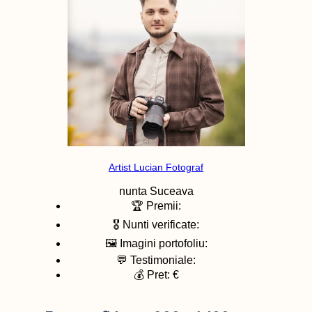
Artist Lucian Fotograf
nunta
Suceava
🏆 Premii:
🎖️ Nunti verificate:
🖼️ Imagini portofoliu:
💬 Testimoniale:
💰 Pret: €