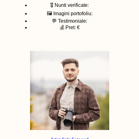
🎖️ Nunti verificate:
🖼️ Imagini portofoliu:
💬 Testimoniale:
💰 Pret: €