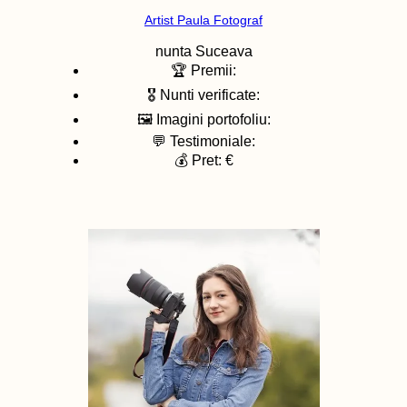
Artist Paula Fotograf
nunta
Suceava
🏆 Premii:
🎖️ Nunti verificate:
🖼️ Imagini portofoliu:
💬 Testimoniale:
💰 Pret: €