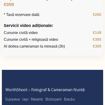
€999
* Taxă rezervare dată:
€200
Servicii video adiționale:
Cununie civilă video
€149
Cununie civilă + religioasă video
€300
Al doilea cameraman la mireasă (3h)
€300
WorthShoot – Fotograf & Cameraman Nuntă
Suceava · Iași · Neamț · Botoșani · Bacău