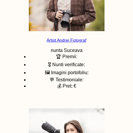
Artist Andrei Fotograf
nunta
Suceava
🏆 Premii:
🎖️ Nunti verificate:
🖼️ Imagini portofoliu:
💬 Testimoniale:
💰 Pret: €