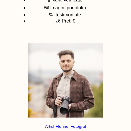
🖼️ Imagini portofoliu:
💬 Testimoniale:
💰 Pret: €
Artist Florinel Fotograf