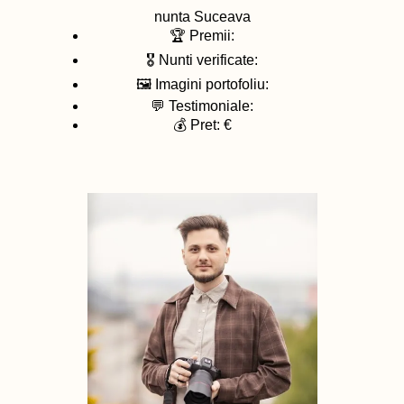
nunta
Suceava
🏆 Premii:
🎖️ Nunti verificate:
🖼️ Imagini portofoliu:
💬 Testimoniale:
💰 Pret: €