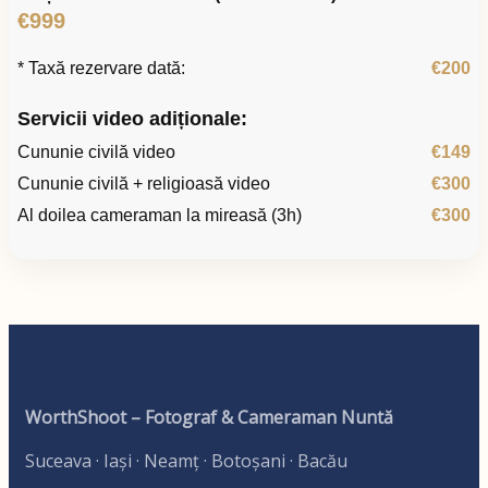
€999
* Taxă rezervare dată:
€200
Servicii video adiționale:
Cununie civilă video
€149
Cununie civilă + religioasă video
€300
Al doilea cameraman la mireasă (3h)
€300
WorthShoot – Fotograf & Cameraman Nuntă
Suceava · Iași · Neamț · Botoșani · Bacău