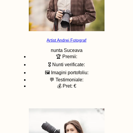
Artist Andrei Fotograf
nunta
Suceava
🏆 Premii:
🎖️ Nunti verificate:
🖼️ Imagini portofoliu:
💬 Testimoniale:
💰 Pret: €