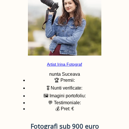
Artist Irina Fotograf
nunta
Suceava
🏆 Premii:
🎖️ Nunti verificate:
🖼️ Imagini portofoliu:
💬 Testimoniale:
💰 Pret: €
Fotografi sub 900 euro