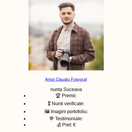
Artist Claudiu Fotograf
nunta
Suceava
🏆 Premii:
🎖️ Nunti verificate:
🖼️ Imagini portofoliu:
💬 Testimoniale:
💰 Pret: €