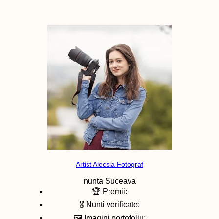
Artist Alecsia Fotograf
nunta
Suceava
🏆 Premii:
🎖️ Nunti verificate:
🖼️ Imagini portofoliu: