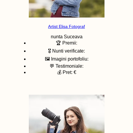
Artist Elisa Fotograf
nunta
Suceava
🏆 Premii:
🎖️ Nunti verificate:
🖼️ Imagini portofoliu:
💬 Testimoniale:
💰 Pret: €