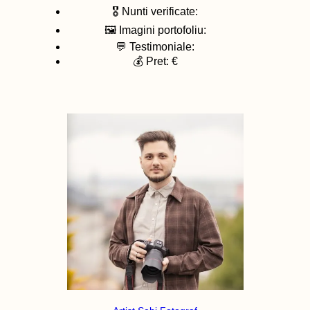
🎖️ Nunti verificate:
🖼️ Imagini portofoliu:
💬 Testimoniale:
💰 Pret: €