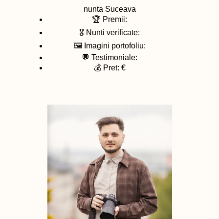
nunta
Suceava
🏆 Premii:
🎖️ Nunti verificate:
🖼️ Imagini portofoliu:
💬 Testimoniale:
💰 Pret: €