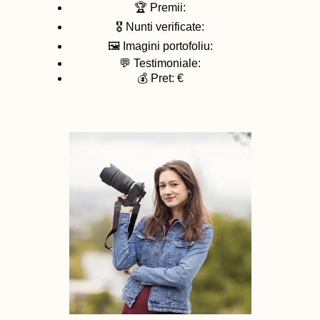
🏆 Premii:
🎖️ Nunti verificate:
🖼️ Imagini portofoliu:
💬 Testimoniale:
💰 Pret: €