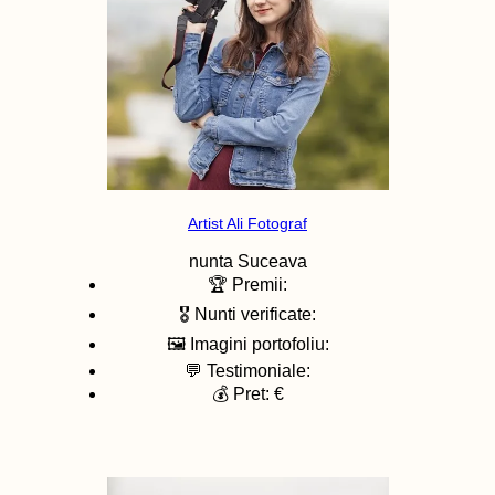
Artist Ali Fotograf
nunta
Suceava
🏆 Premii:
🎖️ Nunti verificate:
🖼️ Imagini portofoliu:
💬 Testimoniale:
💰 Pret: €