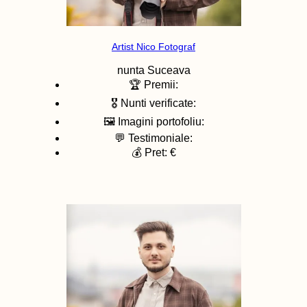
Artist Nico Fotograf
nunta
Suceava
🏆 Premii:
🎖️ Nunti verificate:
🖼️ Imagini portofoliu:
💬 Testimoniale:
💰 Pret: €