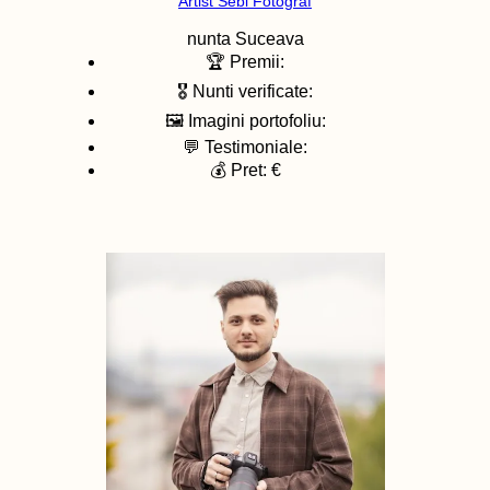
Artist Sebi Fotograf
nunta
Suceava
🏆 Premii:
🎖️ Nunti verificate:
🖼️ Imagini portofoliu:
💬 Testimoniale:
💰 Pret: €