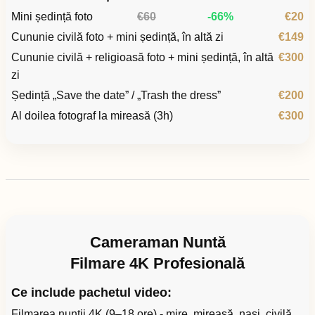
Mini ședință foto
€60
-66%
€20
Cununie civilă foto + mini ședință, în altă zi
€149
Cununie civilă + religioasă foto + mini ședință, în altă
€300
zi
Ședință „Save the date” / „Trash the dress”
€200
Al doilea fotograf la mireasă (3h)
€300
Cameraman Nuntă
Filmare 4K Profesională
Ce include pachetul video:
Filmarea nunții 4K (9–18 ore) - mire, mireasă, nași, civilă,