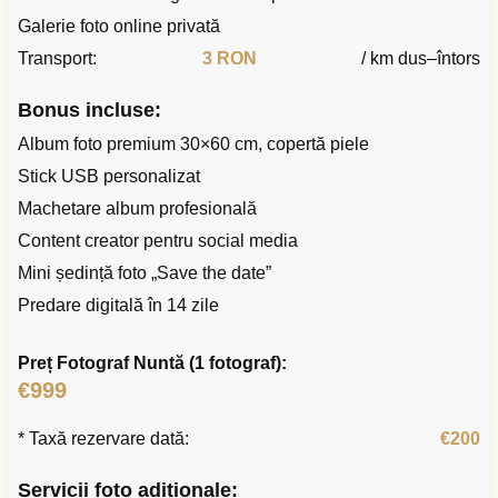
Galerie foto online privată
Transport:
3 RON
/ km dus–întors
Bonus incluse:
Album foto premium 30×60 cm, copertă piele
Stick USB personalizat
Machetare album profesională
Content creator pentru social media
Mini ședință foto „Save the date”
Predare digitală în 14 zile
Preț Fotograf Nuntă (1 fotograf):
€999
* Taxă rezervare dată:
€200
Servicii foto adiționale: