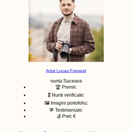
Artist Lucian Fotograf
nunta
Suceava
🏆 Premii:
🎖️ Nunti verificate:
🖼️ Imagini portofoliu:
💬 Testimoniale:
💰 Pret: €