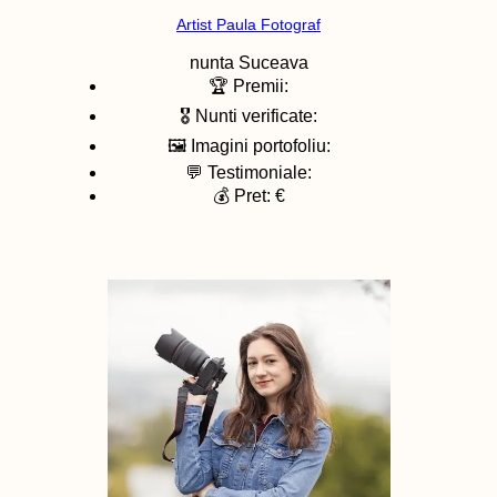
Artist Paula Fotograf
nunta
Suceava
🏆 Premii:
🎖️ Nunti verificate:
🖼️ Imagini portofoliu:
💬 Testimoniale:
💰 Pret: €