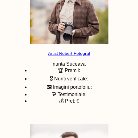
Artist Robert Fotograf
nunta
Suceava
🏆 Premii:
🎖️ Nunti verificate:
🖼️ Imagini portofoliu:
💬 Testimoniale:
💰 Pret: €