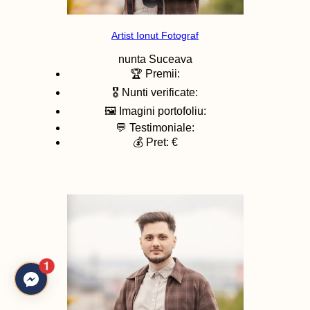
Artist Ionut Fotograf
nunta
Suceava
🏆 Premii:
🎖️ Nunti verificate:
🖼️ Imagini portofoliu:
💬 Testimoniale:
💰 Pret: €