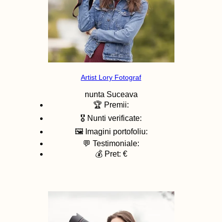
Artist Lory Fotograf
nunta
Suceava
🏆 Premii:
🎖️ Nunti verificate:
🖼️ Imagini portofoliu:
💬 Testimoniale:
💰 Pret: €