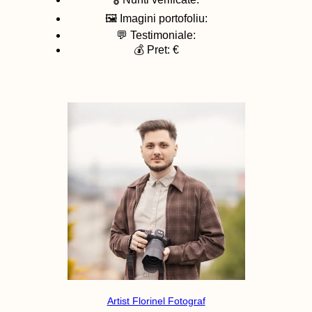
🖼️ Imagini portofoliu:
💬 Testimoniale:
💰 Pret: €
Artist Florinel Fotograf