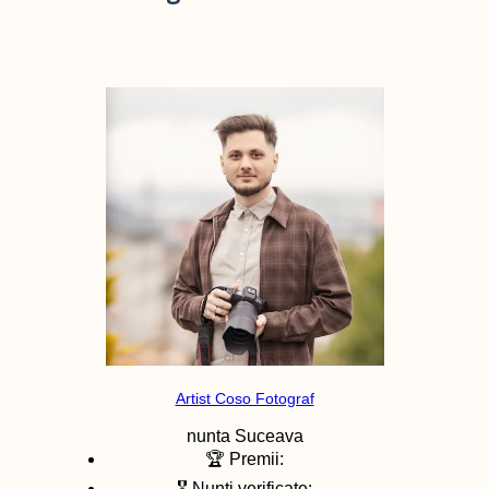
Artist Coso Fotograf
nunta
Suceava
🏆 Premii:
🎖️ Nunti verificate: