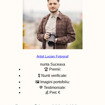
Artist Lucian Fotograf
nunta
Suceava
🏆 Premii:
🎖️ Nunti verificate:
🖼️ Imagini portofoliu:
💬 Testimoniale:
💰 Pret: €