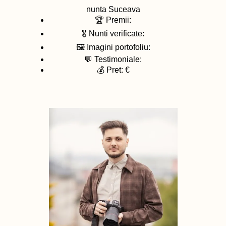
nunta
Suceava
🏆 Premii:
🎖️ Nunti verificate:
🖼️ Imagini portofoliu:
💬 Testimoniale:
💰 Pret: €