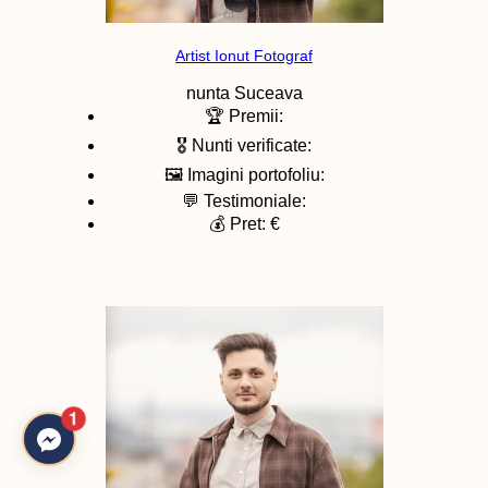
Artist Ionut Fotograf
nunta
Suceava
🏆 Premii:
🎖️ Nunti verificate:
🖼️ Imagini portofoliu:
💬 Testimoniale:
💰 Pret: €