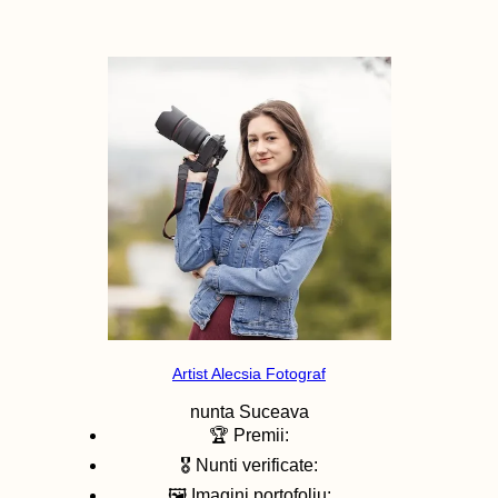
Artist Alecsia Fotograf
nunta
Suceava
🏆 Premii:
🎖️ Nunti verificate:
🖼️ Imagini portofoliu: