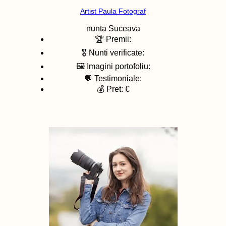
Artist Paula Fotograf
nunta
Suceava
🏆 Premii:
🎖️ Nunti verificate:
🖼️ Imagini portofoliu:
💬 Testimoniale:
💰 Pret: €