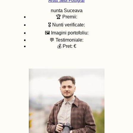
Artist Sebi Fotograf
nunta
Suceava
🏆 Premii:
🎖️ Nunti verificate:
🖼️ Imagini portofoliu:
💬 Testimoniale:
💰 Pret: €