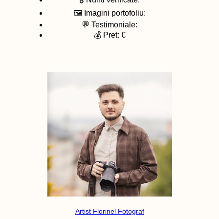
🖼️ Imagini portofoliu:
💬 Testimoniale:
💰 Pret: €
Artist Florinel Fotograf