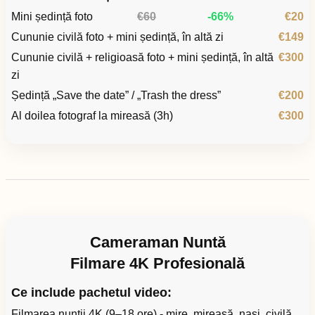
Mini ședință foto
€60
-66%
€20
Cununie civilă foto + mini ședință, în altă zi
€149
Cununie civilă + religioasă foto + mini ședință, în altă
€300
zi
Ședință „Save the date” / „Trash the dress”
€200
Al doilea fotograf la mireasă (3h)
€300
Cameraman Nuntă
Filmare 4K Profesională
Ce include pachetul video:
Filmarea nunții 4K (9–18 ore) - mire, mireasă, nași, civilă,