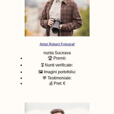
Artist Robert Fotograf
nunta
Suceava
🏆 Premii:
🎖️ Nunti verificate:
🖼️ Imagini portofoliu:
💬 Testimoniale:
💰 Pret: €