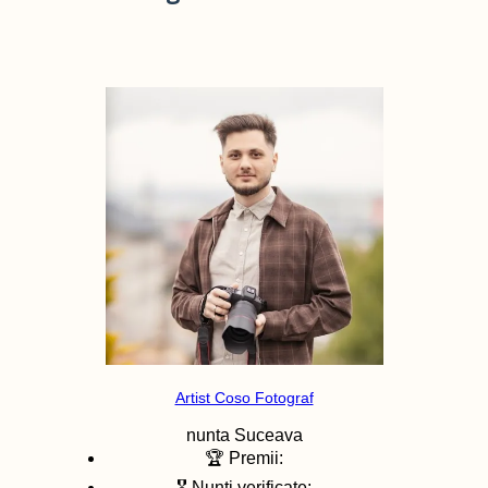
Artist Coso Fotograf
nunta
Suceava
🏆 Premii:
🎖️ Nunti verificate: