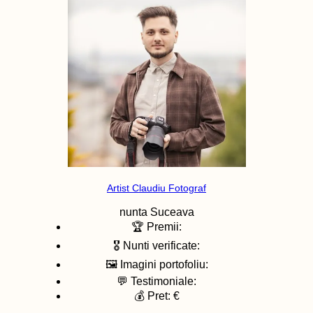
Artist Claudiu Fotograf
nunta
Suceava
🏆 Premii:
🎖️ Nunti verificate:
🖼️ Imagini portofoliu:
💬 Testimoniale:
💰 Pret: €