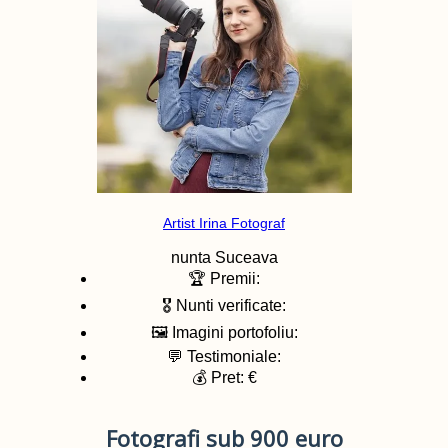
Artist Irina Fotograf
nunta
Suceava
🏆 Premii:
🎖️ Nunti verificate:
🖼️ Imagini portofoliu:
💬 Testimoniale:
💰 Pret: €
Fotografi sub 900 euro