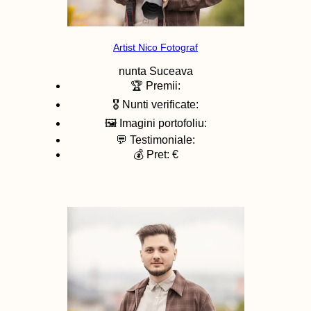
Artist Nico Fotograf
nunta
Suceava
🏆 Premii:
🎖️ Nunti verificate:
🖼️ Imagini portofoliu:
💬 Testimoniale:
💰 Pret: €