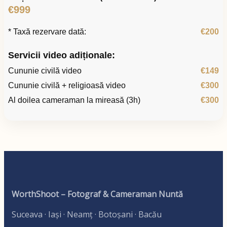
€999
* Taxă rezervare dată:
€200
Servicii video adiționale:
Cununie civilă video
€149
Cununie civilă + religioasă video
€300
Al doilea cameraman la mireasă (3h)
€300
WorthShoot – Fotograf & Cameraman Nuntă
Suceava · Iași · Neamț · Botoșani · Bacău