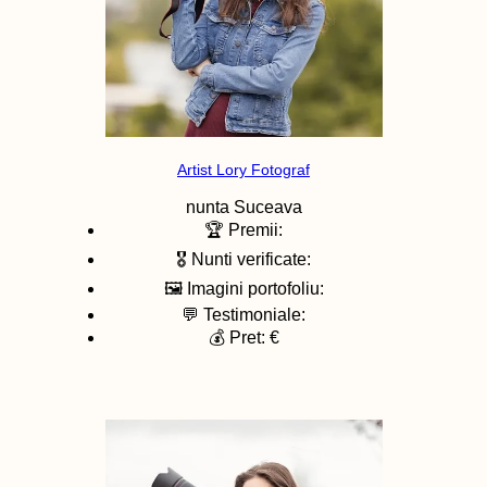
Artist Lory Fotograf
nunta
Suceava
🏆 Premii:
🎖️ Nunti verificate:
🖼️ Imagini portofoliu:
💬 Testimoniale:
💰 Pret: €