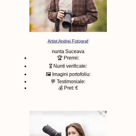
Artist Andrei Fotograf
nunta
Suceava
🏆 Premii:
🎖️ Nunti verificate:
🖼️ Imagini portofoliu:
💬 Testimoniale:
💰 Pret: €