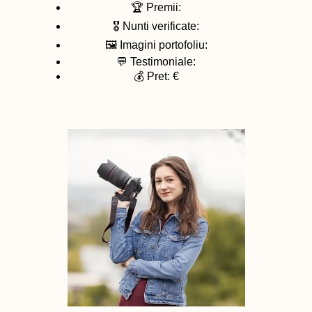
🏆 Premii:
🎖️ Nunti verificate:
🖼️ Imagini portofoliu:
💬 Testimoniale:
💰 Pret: €