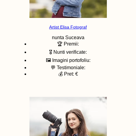
Artist Elisa Fotograf
nunta
Suceava
🏆 Premii:
🎖️ Nunti verificate:
🖼️ Imagini portofoliu:
💬 Testimoniale:
💰 Pret: €