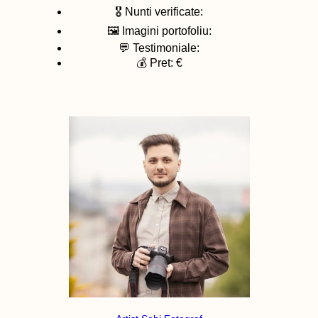
🎖️ Nunti verificate:
🖼️ Imagini portofoliu:
💬 Testimoniale:
💰 Pret: €