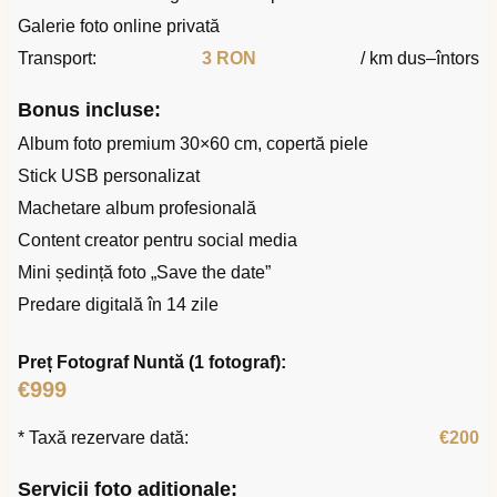
Galerie foto online privată
Transport:
3 RON
/ km dus–întors
Bonus incluse:
Album foto premium 30×60 cm, copertă piele
Stick USB personalizat
Machetare album profesională
Content creator pentru social media
Mini ședință foto „Save the date”
Predare digitală în 14 zile
Preț Fotograf Nuntă (1 fotograf):
€999
* Taxă rezervare dată:
€200
Servicii foto adiționale: