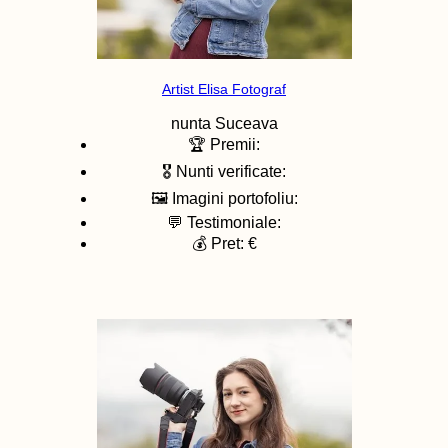
Artist Elisa Fotograf
nunta
Suceava
🏆 Premii:
🎖️ Nunti verificate:
🖼️ Imagini portofoliu:
💬 Testimoniale:
💰 Pret: €