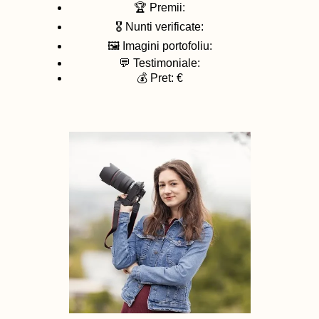
🏆 Premii:
🎖️ Nunti verificate:
🖼️ Imagini portofoliu:
💬 Testimoniale:
💰 Pret: €