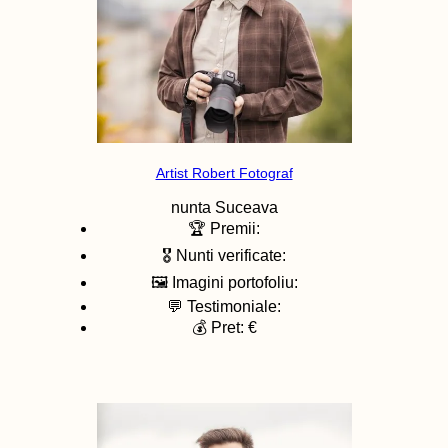
Artist Robert Fotograf
nunta
Suceava
🏆 Premii:
🎖️ Nunti verificate:
🖼️ Imagini portofoliu:
💬 Testimoniale:
💰 Pret: €