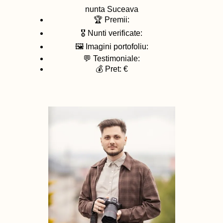
nunta
Suceava
🏆 Premii:
🎖️ Nunti verificate:
🖼️ Imagini portofoliu:
💬 Testimoniale:
💰 Pret: €