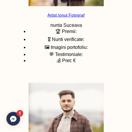
Artist Ionut Fotograf
nunta
Suceava
🏆 Premii:
🎖️ Nunti verificate:
🖼️ Imagini portofoliu:
💬 Testimoniale:
💰 Pret: €