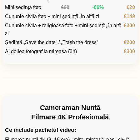
Mini ședință foto
€60
-66%
€20
Cununie civilă foto + mini ședință, în altă zi
€149
Cununie civilă + religioasă foto + mini ședință, în altă
€300
zi
Ședință „Save the date” / „Trash the dress”
€200
Al doilea fotograf la mireasă (3h)
€300
Cameraman Nuntă
Filmare 4K Profesională
Ce include pachetul video:
Filmarea nunții 4K (9–18 ore) - mire, mireasă, nași, civilă,