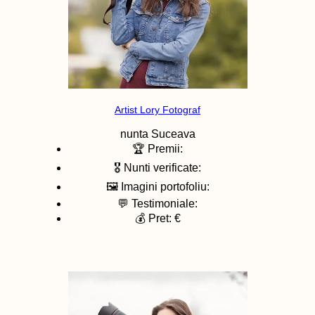
Artist Lory Fotograf
nunta
Suceava
🏆 Premii:
🎖️ Nunti verificate:
🖼️ Imagini portofoliu:
💬 Testimoniale:
💰 Pret: €