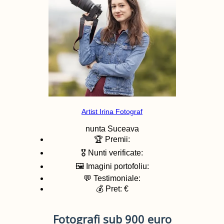
Artist Irina Fotograf
nunta
Suceava
🏆 Premii:
🎖️ Nunti verificate:
🖼️ Imagini portofoliu:
💬 Testimoniale:
💰 Pret: €
Fotografi sub 900 euro