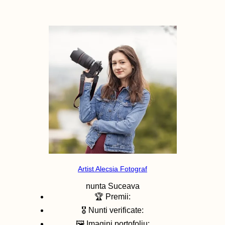
Artist Alecsia Fotograf
nunta
Suceava
🏆 Premii:
🎖️ Nunti verificate:
🖼️ Imagini portofoliu: