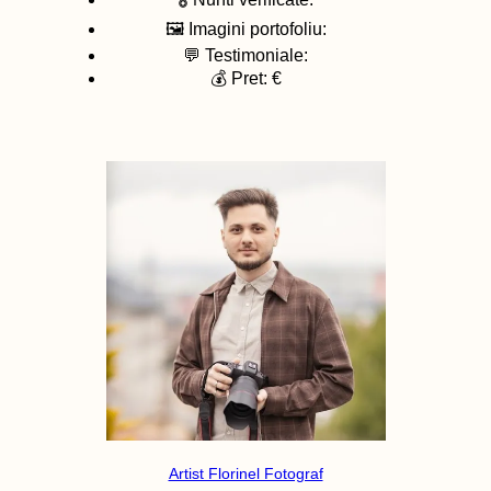
🖼️ Imagini portofoliu:
💬 Testimoniale:
💰 Pret: €
Artist Florinel Fotograf