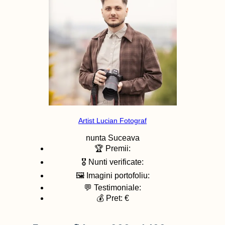
Artist Lucian Fotograf
nunta
Suceava
🏆 Premii:
🎖️ Nunti verificate:
🖼️ Imagini portofoliu:
💬 Testimoniale:
💰 Pret: €