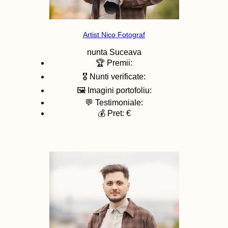
Artist Nico Fotograf
nunta
Suceava
🏆 Premii:
🎖️ Nunti verificate:
🖼️ Imagini portofoliu:
💬 Testimoniale:
💰 Pret: €