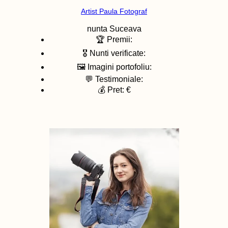
Artist Paula Fotograf
nunta
Suceava
🏆 Premii:
🎖️ Nunti verificate:
🖼️ Imagini portofoliu:
💬 Testimoniale:
💰 Pret: €