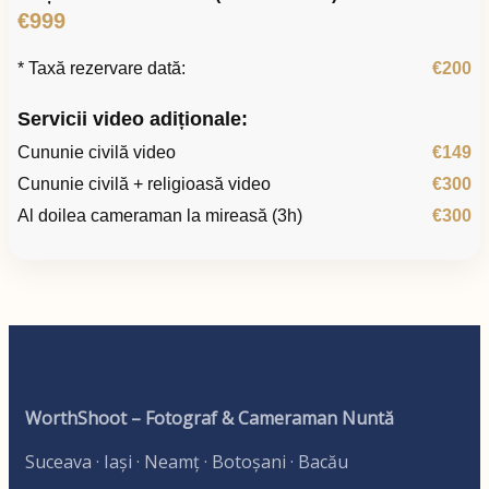
€999
* Taxă rezervare dată:
€200
Servicii video adiționale:
Cununie civilă video
€149
Cununie civilă + religioasă video
€300
Al doilea cameraman la mireasă (3h)
€300
WorthShoot – Fotograf & Cameraman Nuntă
Suceava · Iași · Neamț · Botoșani · Bacău