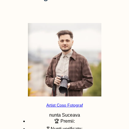
Artist Coso Fotograf
nunta
Suceava
🏆 Premii:
🎖️ Nunti verificate: