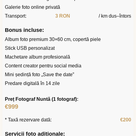
Galerie foto online privată
Transport:
3 RON
/ km dus–întors
Bonus incluse:
Album foto premium 30×60 cm, copertă piele
Stick USB personalizat
Machetare album profesională
Content creator pentru social media
Mini ședință foto „Save the date”
Predare digitală în 14 zile
Preț Fotograf Nuntă (1 fotograf):
€999
* Taxă rezervare dată:
€200
Servicii foto adiționale: