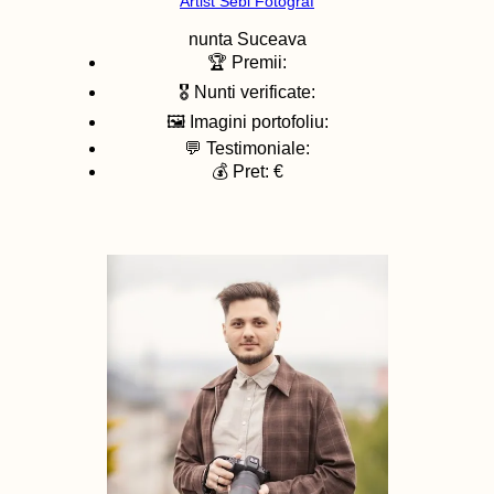
Artist Sebi Fotograf
nunta
Suceava
🏆 Premii:
🎖️ Nunti verificate:
🖼️ Imagini portofoliu:
💬 Testimoniale:
💰 Pret: €