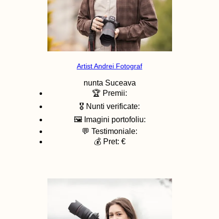
Artist Andrei Fotograf
nunta
Suceava
🏆 Premii:
🎖️ Nunti verificate:
🖼️ Imagini portofoliu:
💬 Testimoniale:
💰 Pret: €