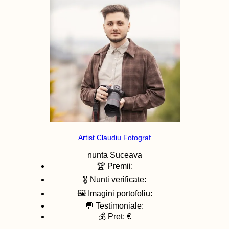
Artist Claudiu Fotograf
nunta
Suceava
🏆 Premii:
🎖️ Nunti verificate:
🖼️ Imagini portofoliu:
💬 Testimoniale:
💰 Pret: €