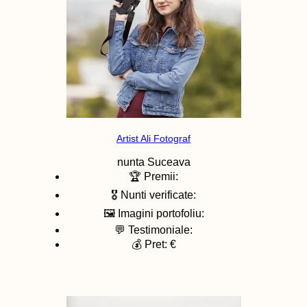
Artist Ali Fotograf
nunta
Suceava
🏆 Premii:
🎖️ Nunti verificate:
🖼️ Imagini portofoliu:
💬 Testimoniale:
💰 Pret: €