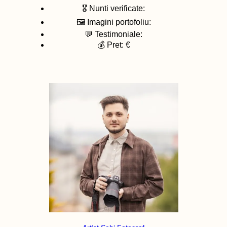
🎖️ Nunti verificate:
🖼️ Imagini portofoliu:
💬 Testimoniale:
💰 Pret: €