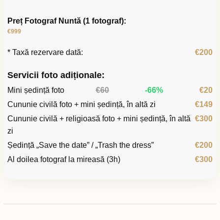
Preț Fotograf Nuntă (1 fotograf):
€999
* Taxă rezervare dată:
€200
Servicii foto adiționale:
Mini ședință foto
€60
-66%
€20
Cununie civilă foto + mini ședință, în altă zi
€149
Cununie civilă + religioasă foto + mini ședință, în altă
€300
zi
Ședință „Save the date” / „Trash the dress”
€200
Al doilea fotograf la mireasă (3h)
€300