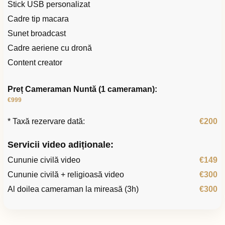
Stick USB personalizat
Cadre tip macara
Sunet broadcast
Cadre aeriene cu dronă
Content creator
Preț Cameraman Nuntă (1 cameraman):
€999
* Taxă rezervare dată:
€200
Servicii video adiționale:
Cununie civilă video
€149
Cununie civilă + religioasă video
€300
Al doilea cameraman la mireasă (3h)
€300