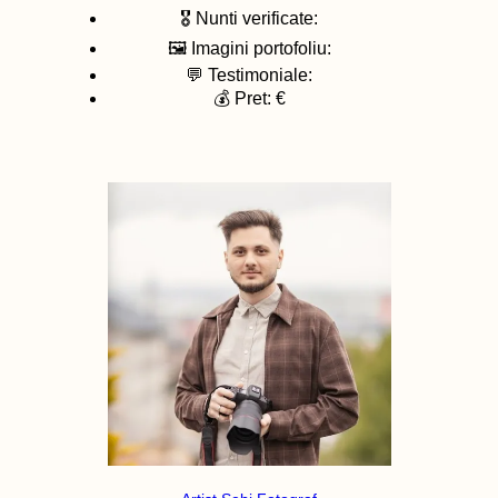
🎖️ Nunti verificate:
🖼️ Imagini portofoliu:
💬 Testimoniale:
💰 Pret: €