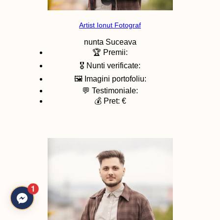
Artist Ionut Fotograf
nunta
Suceava
🏆 Premii:
🎖️ Nunti verificate:
🖼️ Imagini portofoliu:
💬 Testimoniale:
💰 Pret: €