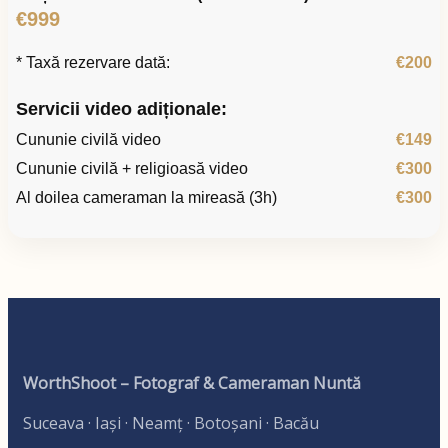
€999
* Taxă rezervare dată:
€200
Servicii video adiționale:
Cununie civilă video
€149
Cununie civilă + religioasă video
€300
Al doilea cameraman la mireasă (3h)
€300
WorthShoot – Fotograf & Cameraman Nuntă
Suceava · Iași · Neamț · Botoșani · Bacău