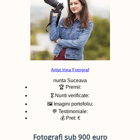
Artist Irina Fotograf
nunta
Suceava
🏆 Premii:
🎖️ Nunti verificate:
🖼️ Imagini portofoliu:
💬 Testimoniale:
💰 Pret: €
Fotografi sub 900 euro