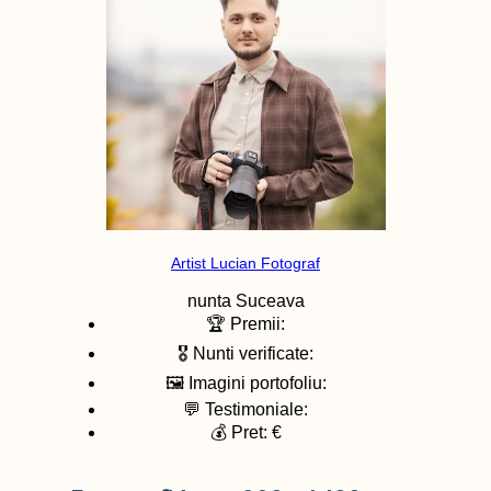
Artist Lucian Fotograf
nunta
Suceava
🏆 Premii:
🎖️ Nunti verificate:
🖼️ Imagini portofoliu:
💬 Testimoniale:
💰 Pret: €