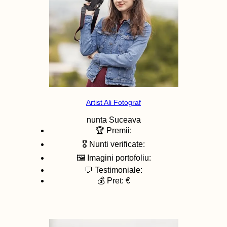
Artist Ali Fotograf
nunta
Suceava
🏆 Premii:
🎖️ Nunti verificate:
🖼️ Imagini portofoliu:
💬 Testimoniale:
💰 Pret: €