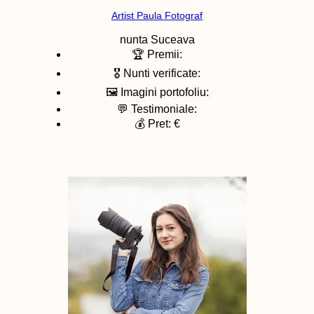
Artist Paula Fotograf
nunta
Suceava
🏆 Premii:
🎖️ Nunti verificate:
🖼️ Imagini portofoliu:
💬 Testimoniale:
💰 Pret: €