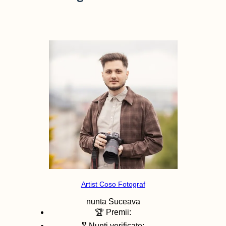
Artist Coso Fotograf
nunta
Suceava
🏆 Premii:
🎖️ Nunti verificate: