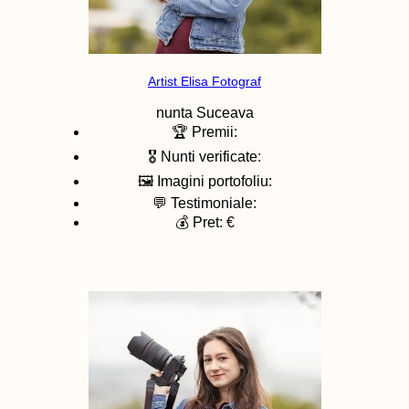
Artist Elisa Fotograf
nunta
Suceava
🏆 Premii:
🎖️ Nunti verificate:
🖼️ Imagini portofoliu:
💬 Testimoniale:
💰 Pret: €