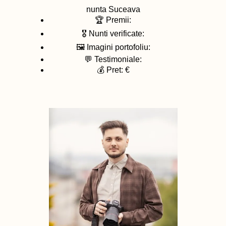
nunta
Suceava
🏆 Premii:
🎖️ Nunti verificate:
🖼️ Imagini portofoliu:
💬 Testimoniale:
💰 Pret: €