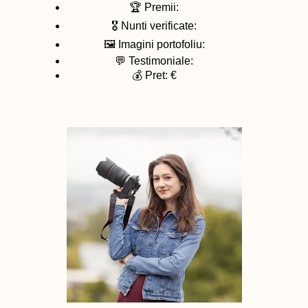
🏆 Premii:
🎖️ Nunti verificate:
🖼️ Imagini portofoliu:
💬 Testimoniale:
💰 Pret: €