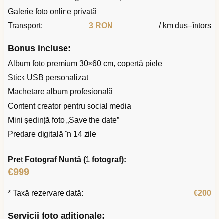
Galerie foto online privată
Transport:
3 RON
/ km dus–întors
Bonus incluse:
Album foto premium 30×60 cm, copertă piele
Stick USB personalizat
Machetare album profesională
Content creator pentru social media
Mini ședință foto „Save the date”
Predare digitală în 14 zile
Preț Fotograf Nuntă (1 fotograf):
€999
* Taxă rezervare dată:
€200
Servicii foto adiționale: