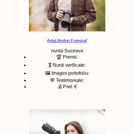
Artist Andrei Fotograf
nunta
Suceava
🏆 Premii:
🎖️ Nunti verificate:
🖼️ Imagini portofoliu:
💬 Testimoniale:
💰 Pret: €