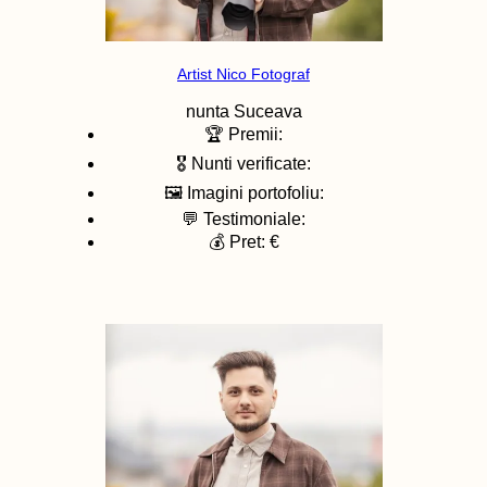
Artist Nico Fotograf
nunta
Suceava
🏆 Premii:
🎖️ Nunti verificate:
🖼️ Imagini portofoliu:
💬 Testimoniale:
💰 Pret: €