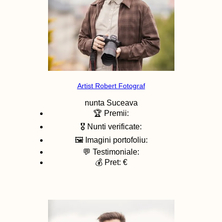
Artist Robert Fotograf
nunta
Suceava
🏆 Premii:
🎖️ Nunti verificate:
🖼️ Imagini portofoliu:
💬 Testimoniale:
💰 Pret: €