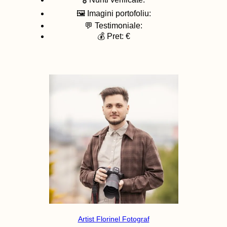
🖼️ Imagini portofoliu:
💬 Testimoniale:
💰 Pret: €
Artist Florinel Fotograf