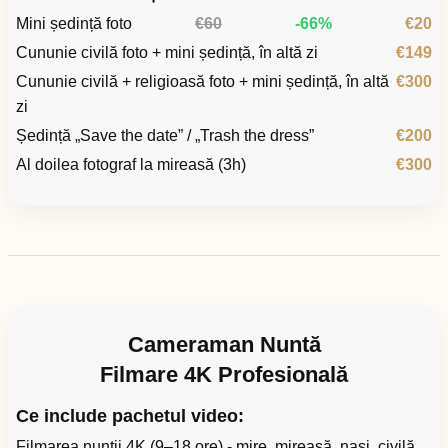
Mini ședință foto
€60
-66%
€20
Cununie civilă foto + mini ședință, în altă zi
€149
Cununie civilă + religioasă foto + mini ședință, în altă
€300
zi
Ședință „Save the date” / „Trash the dress”
€200
Al doilea fotograf la mireasă (3h)
€300
Cameraman Nuntă
Filmare 4K Profesională
Ce include pachetul video:
Filmarea nunții 4K (9–18 ore) - mire, mireasă, nași, civilă,