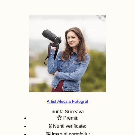
Artist Alecsia Fotograf
nunta
Suceava
🏆 Premii:
🎖️ Nunti verificate:
🖼️ Imagini portofoliu: