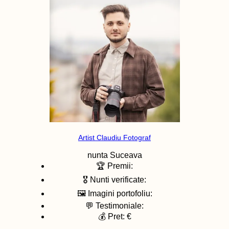
Artist Claudiu Fotograf
nunta
Suceava
🏆 Premii:
🎖️ Nunti verificate:
🖼️ Imagini portofoliu:
💬 Testimoniale:
💰 Pret: €