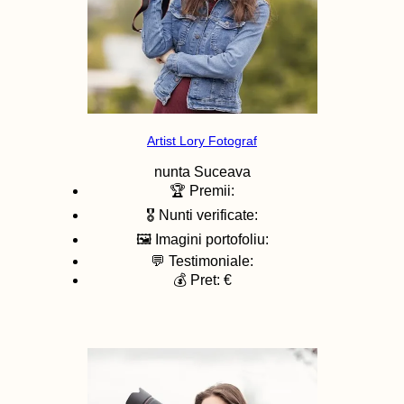
Artist Lory Fotograf
nunta
Suceava
🏆 Premii:
🎖️ Nunti verificate:
🖼️ Imagini portofoliu:
💬 Testimoniale:
💰 Pret: €