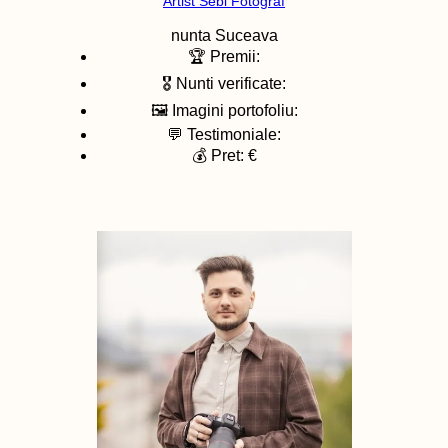
Artist Sebi Fotograf
nunta
Suceava
🏆 Premii:
🎖️ Nunti verificate:
🖼️ Imagini portofoliu:
💬 Testimoniale:
💰 Pret: €