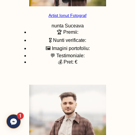
Artist Ionut Fotograf
nunta
Suceava
🏆 Premii:
🎖️ Nunti verificate:
🖼️ Imagini portofoliu:
💬 Testimoniale:
💰 Pret: €