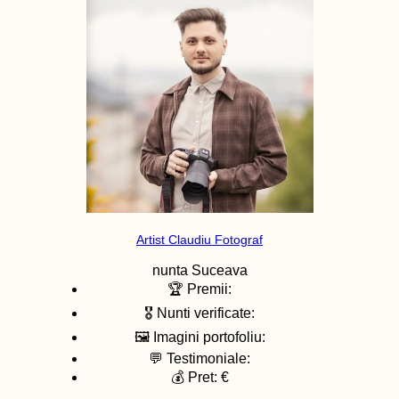
Artist Claudiu Fotograf
nunta
Suceava
🏆 Premii:
🎖️ Nunti verificate:
🖼️ Imagini portofoliu:
💬 Testimoniale:
💰 Pret: €