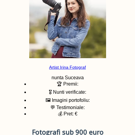
Artist Irina Fotograf
nunta
Suceava
🏆 Premii:
🎖️ Nunti verificate:
🖼️ Imagini portofoliu:
💬 Testimoniale:
💰 Pret: €
Fotografi sub 900 euro