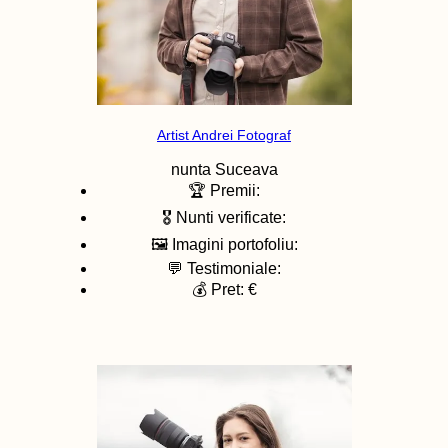
Artist Andrei Fotograf
nunta
Suceava
🏆 Premii:
🎖️ Nunti verificate:
🖼️ Imagini portofoliu:
💬 Testimoniale:
💰 Pret: €