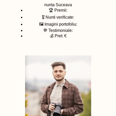
nunta
Suceava
🏆 Premii:
🎖️ Nunti verificate:
🖼️ Imagini portofoliu:
💬 Testimoniale:
💰 Pret: €