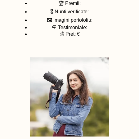
🏆 Premii:
🎖️ Nunti verificate:
🖼️ Imagini portofoliu:
💬 Testimoniale:
💰 Pret: €