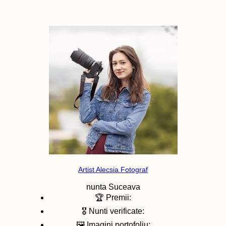
Artist Alecsia Fotograf
nunta
Suceava
🏆 Premii:
🎖️ Nunti verificate:
🖼️ Imagini portofoliu: