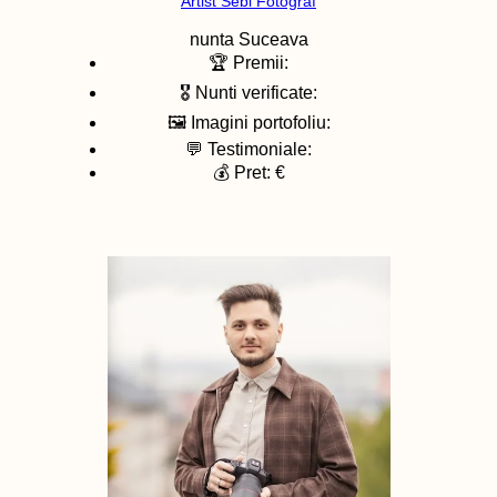
Artist Sebi Fotograf
nunta
Suceava
🏆 Premii:
🎖️ Nunti verificate:
🖼️ Imagini portofoliu:
💬 Testimoniale:
💰 Pret: €