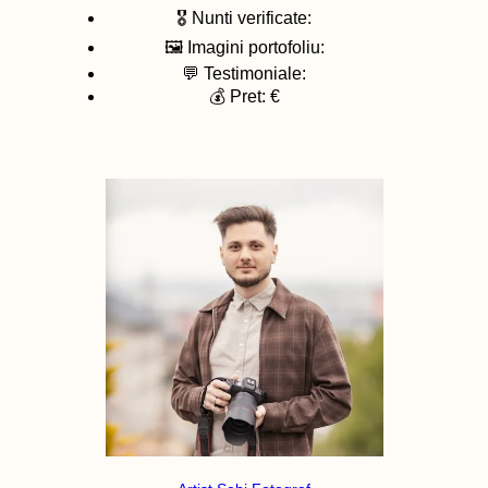
🎖️ Nunti verificate:
🖼️ Imagini portofoliu:
💬 Testimoniale:
💰 Pret: €