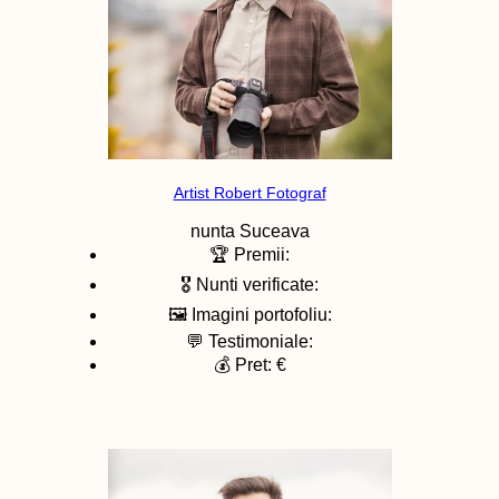
Artist Robert Fotograf
nunta
Suceava
🏆 Premii:
🎖️ Nunti verificate:
🖼️ Imagini portofoliu:
💬 Testimoniale:
💰 Pret: €