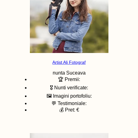
Artist Ali Fotograf
nunta
Suceava
🏆 Premii:
🎖️ Nunti verificate:
🖼️ Imagini portofoliu:
💬 Testimoniale:
💰 Pret: €