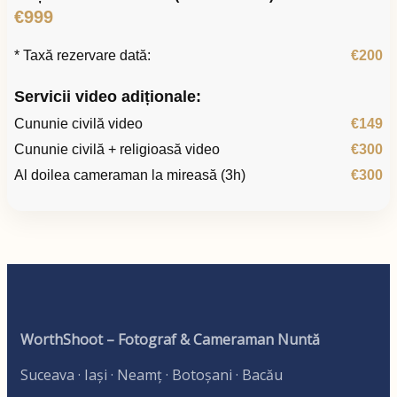
€999
* Taxă rezervare dată:
€200
Servicii video adiționale:
Cununie civilă video
€149
Cununie civilă + religioasă video
€300
Al doilea cameraman la mireasă (3h)
€300
WorthShoot – Fotograf & Cameraman Nuntă
Suceava · Iași · Neamț · Botoșani · Bacău