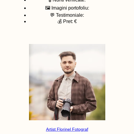
🖼️ Imagini portofoliu:
💬 Testimoniale:
💰 Pret: €
Artist Florinel Fotograf