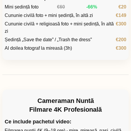
Mini ședință foto
€60
-66%
€20
Cununie civilă foto + mini ședință, în altă zi
€149
Cununie civilă + religioasă foto + mini ședință, în altă
€300
zi
Ședință „Save the date” / „Trash the dress”
€200
Al doilea fotograf la mireasă (3h)
€300
Cameraman Nuntă
Filmare 4K Profesională
Ce include pachetul video:
Filmarea nunții 4K (9–18 ore) - mire, mireasă, nași, civilă,