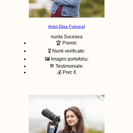
Artist Elisa Fotograf
nunta
Suceava
🏆 Premii:
🎖️ Nunti verificate:
🖼️ Imagini portofoliu:
💬 Testimoniale:
💰 Pret: €