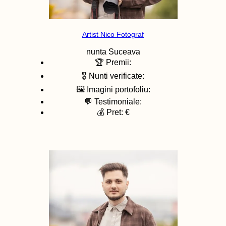
Artist Nico Fotograf
nunta
Suceava
🏆 Premii:
🎖️ Nunti verificate:
🖼️ Imagini portofoliu:
💬 Testimoniale:
💰 Pret: €