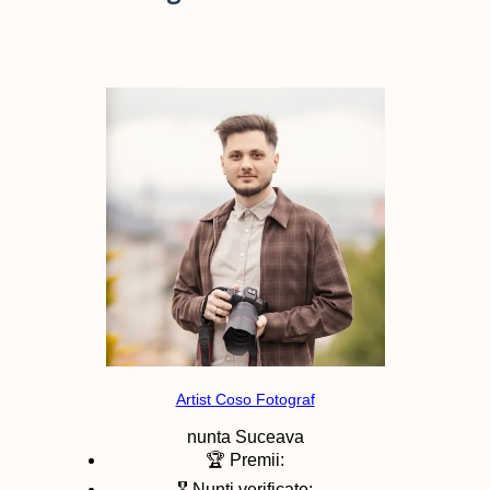
Artist Coso Fotograf
nunta
Suceava
🏆 Premii:
🎖️ Nunti verificate: