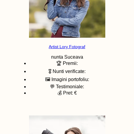
Artist Lory Fotograf
nunta
Suceava
🏆 Premii:
🎖️ Nunti verificate:
🖼️ Imagini portofoliu:
💬 Testimoniale:
💰 Pret: €