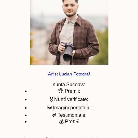
Artist Lucian Fotograf
nunta
Suceava
🏆 Premii:
🎖️ Nunti verificate:
🖼️ Imagini portofoliu:
💬 Testimoniale:
💰 Pret: €