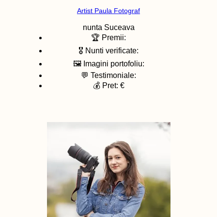
Artist Paula Fotograf
nunta
Suceava
🏆 Premii:
🎖️ Nunti verificate:
🖼️ Imagini portofoliu:
💬 Testimoniale:
💰 Pret: €