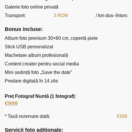
Galerie foto online privată
Transport:
3 RON
/ km dus–întors
Bonus incluse:
Album foto premium 30×60 cm, copertă piele
Stick USB personalizat
Machetare album profesională
Content creator pentru social media
Mini ședință foto „Save the date”
Predare digitală în 14 zile
Preț Fotograf Nuntă (1 fotograf):
€999
* Taxă rezervare dată:
€200
Servicii foto adiționale: