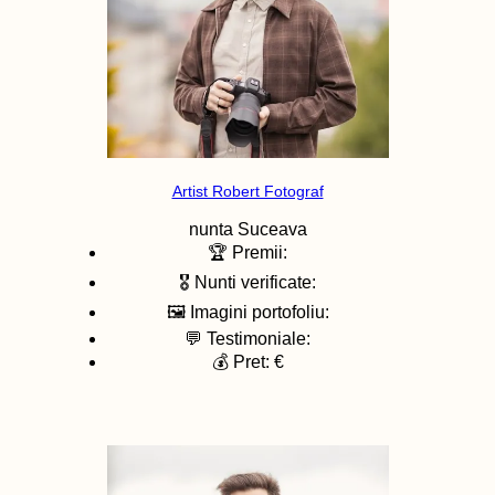
Artist Robert Fotograf
nunta
Suceava
🏆 Premii:
🎖️ Nunti verificate:
🖼️ Imagini portofoliu:
💬 Testimoniale:
💰 Pret: €