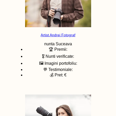
Artist Andrei Fotograf
nunta
Suceava
🏆 Premii:
🎖️ Nunti verificate:
🖼️ Imagini portofoliu:
💬 Testimoniale:
💰 Pret: €