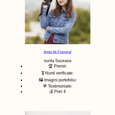
Artist Ali Fotograf
nunta
Suceava
🏆 Premii:
🎖️ Nunti verificate:
🖼️ Imagini portofoliu:
💬 Testimoniale:
💰 Pret: €