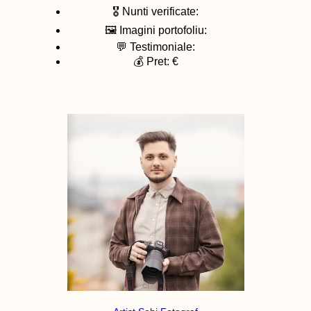
🎖️ Nunti verificate:
🖼️ Imagini portofoliu:
💬 Testimoniale:
💰 Pret: €