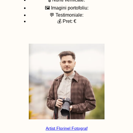
🖼️ Imagini portofoliu:
💬 Testimoniale:
💰 Pret: €
Artist Florinel Fotograf