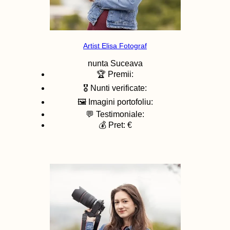
Artist Elisa Fotograf
nunta
Suceava
🏆 Premii:
🎖️ Nunti verificate:
🖼️ Imagini portofoliu:
💬 Testimoniale:
💰 Pret: €