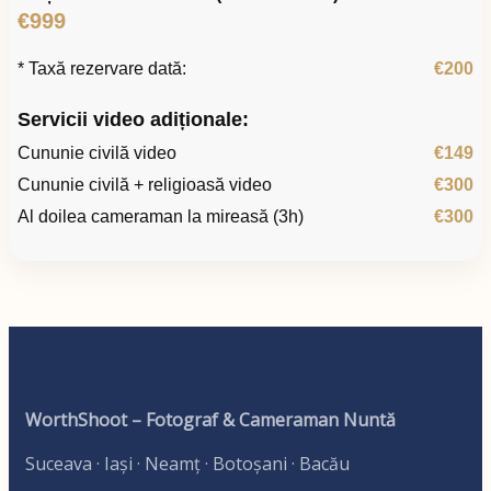
€999
* Taxă rezervare dată:
€200
Servicii video adiționale:
Cununie civilă video
€149
Cununie civilă + religioasă video
€300
Al doilea cameraman la mireasă (3h)
€300
WorthShoot – Fotograf & Cameraman Nuntă
Suceava · Iași · Neamț · Botoșani · Bacău