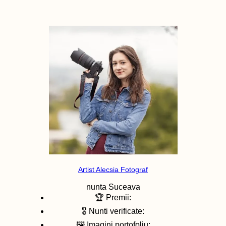
Artist Alecsia Fotograf
nunta
Suceava
🏆 Premii:
🎖️ Nunti verificate:
🖼️ Imagini portofoliu: