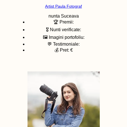
Artist Paula Fotograf
nunta
Suceava
🏆 Premii:
🎖️ Nunti verificate:
🖼️ Imagini portofoliu:
💬 Testimoniale:
💰 Pret: €