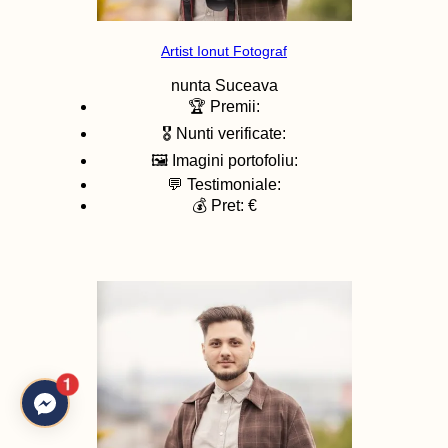
Artist Ionut Fotograf
nunta
Suceava
🏆 Premii:
🎖️ Nunti verificate:
🖼️ Imagini portofoliu:
💬 Testimoniale:
💰 Pret: €