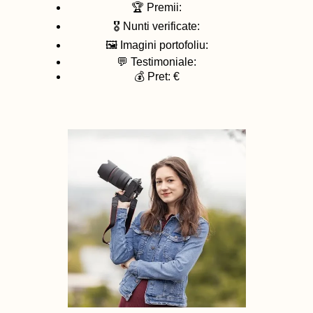
🏆 Premii:
🎖️ Nunti verificate:
🖼️ Imagini portofoliu:
💬 Testimoniale:
💰 Pret: €