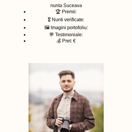
nunta
Suceava
🏆 Premii:
🎖️ Nunti verificate:
🖼️ Imagini portofoliu:
💬 Testimoniale:
💰 Pret: €