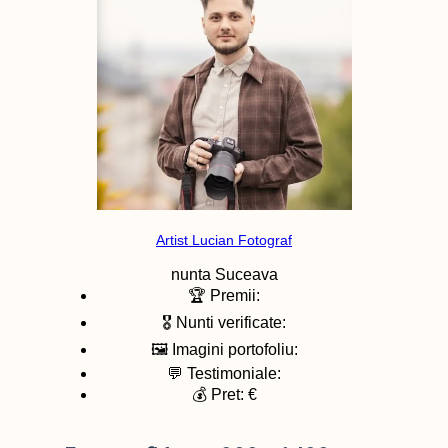
Artist Lucian Fotograf
nunta
Suceava
🏆 Premii:
🎖️ Nunti verificate:
🖼️ Imagini portofoliu:
💬 Testimoniale:
💰 Pret: €