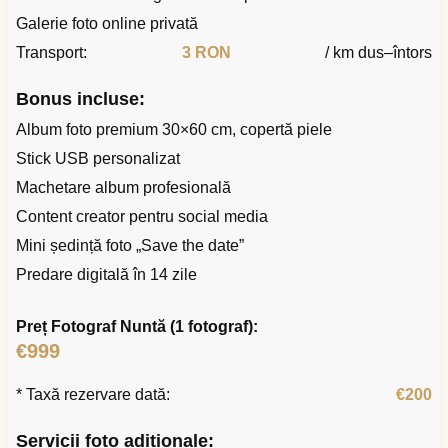
Galerie foto online privată
Transport:
3 RON
/ km dus–întors
Bonus incluse:
Album foto premium 30×60 cm, copertă piele
Stick USB personalizat
Machetare album profesională
Content creator pentru social media
Mini ședință foto „Save the date”
Predare digitală în 14 zile
Preț Fotograf Nuntă (1 fotograf):
€999
* Taxă rezervare dată:
€200
Servicii foto adiționale: