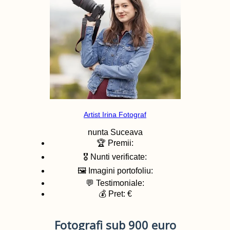
Artist Irina Fotograf
nunta
Suceava
🏆 Premii:
🎖️ Nunti verificate:
🖼️ Imagini portofoliu:
💬 Testimoniale:
💰 Pret: €
Fotografi sub 900 euro