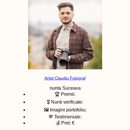
Artist Claudiu Fotograf
nunta
Suceava
🏆 Premii:
🎖️ Nunti verificate:
🖼️ Imagini portofoliu:
💬 Testimoniale:
💰 Pret: €