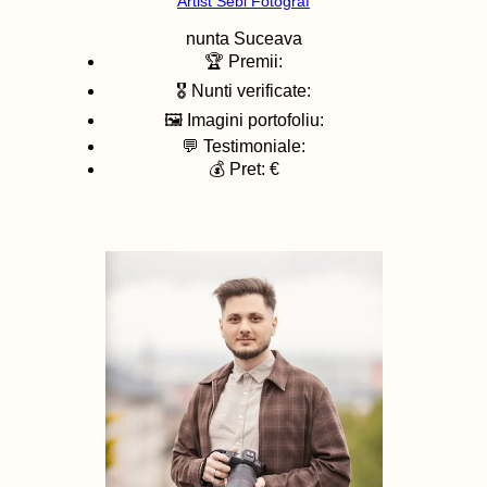
Artist Sebi Fotograf
nunta
Suceava
🏆 Premii:
🎖️ Nunti verificate:
🖼️ Imagini portofoliu:
💬 Testimoniale:
💰 Pret: €