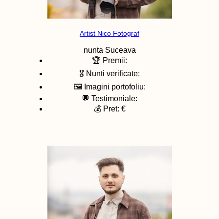
Artist Nico Fotograf
nunta
Suceava
🏆 Premii:
🎖️ Nunti verificate:
🖼️ Imagini portofoliu:
💬 Testimoniale:
💰 Pret: €