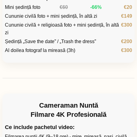
Mini ședință foto
€60
-66%
€20
Cununie civilă foto + mini ședință, în altă zi
€149
Cununie civilă + religioasă foto + mini ședință, în altă
€300
zi
Ședință „Save the date” / „Trash the dress”
€200
Al doilea fotograf la mireasă (3h)
€300
Cameraman Nuntă
Filmare 4K Profesională
Ce include pachetul video:
Filmarea nunții 4K (9–18 ore) - mire, mireasă, nași, civilă,