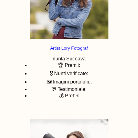
Artist Lory Fotograf
nunta
Suceava
🏆 Premii:
🎖️ Nunti verificate:
🖼️ Imagini portofoliu:
💬 Testimoniale:
💰 Pret: €