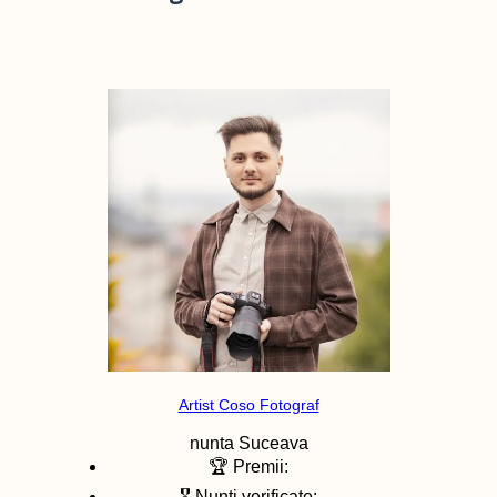
Artist Coso Fotograf
nunta
Suceava
🏆 Premii:
🎖️ Nunti verificate: