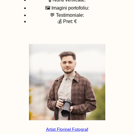
🖼️ Imagini portofoliu:
💬 Testimoniale:
💰 Pret: €
Artist Florinel Fotograf