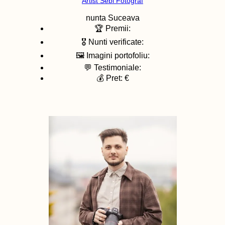
Artist Sebi Fotograf
nunta
Suceava
🏆 Premii:
🎖️ Nunti verificate:
🖼️ Imagini portofoliu:
💬 Testimoniale:
💰 Pret: €