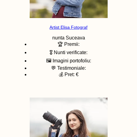
Artist Elisa Fotograf
nunta
Suceava
🏆 Premii:
🎖️ Nunti verificate:
🖼️ Imagini portofoliu:
💬 Testimoniale:
💰 Pret: €