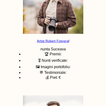
Artist Robert Fotograf
nunta
Suceava
🏆 Premii:
🎖️ Nunti verificate:
🖼️ Imagini portofoliu:
💬 Testimoniale:
💰 Pret: €