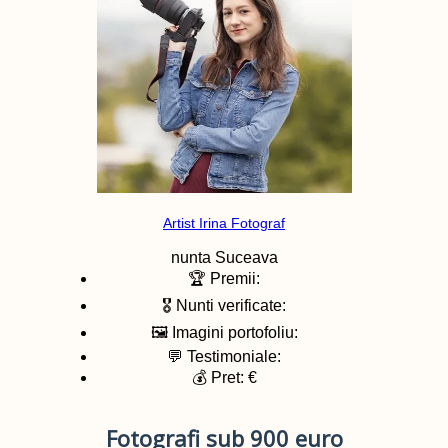
Artist Irina Fotograf
nunta
Suceava
🏆 Premii:
🎖️ Nunti verificate:
🖼️ Imagini portofoliu:
💬 Testimoniale:
💰 Pret: €
Fotografi sub 900 euro