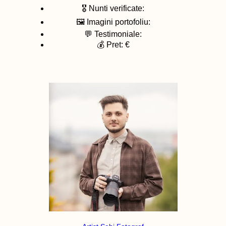
🎖️ Nunti verificate:
🖼️ Imagini portofoliu:
💬 Testimoniale:
💰 Pret: €