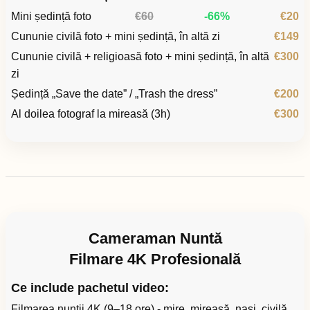
Mini ședință foto
€60
-66%
€20
Cununie civilă foto + mini ședință, în altă zi
€149
Cununie civilă + religioasă foto + mini ședință, în altă
€300
zi
Ședință „Save the date” / „Trash the dress”
€200
Al doilea fotograf la mireasă (3h)
€300
Cameraman Nuntă
Filmare 4K Profesională
Ce include pachetul video:
Filmarea nunții 4K (9–18 ore) - mire, mireasă, nași, civilă,