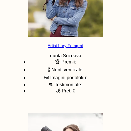
Artist Lory Fotograf
nunta
Suceava
🏆 Premii:
🎖️ Nunti verificate:
🖼️ Imagini portofoliu:
💬 Testimoniale:
💰 Pret: €