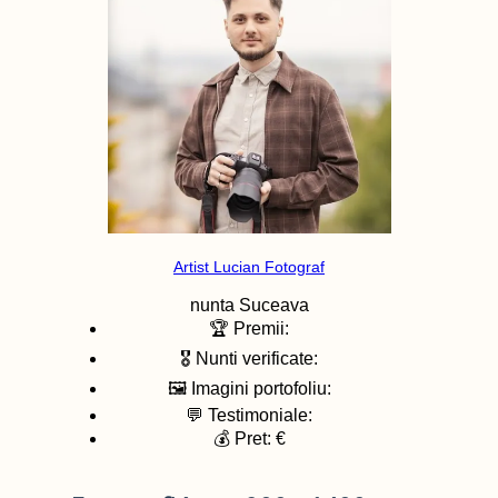
Artist Lucian Fotograf
nunta
Suceava
🏆 Premii:
🎖️ Nunti verificate:
🖼️ Imagini portofoliu:
💬 Testimoniale:
💰 Pret: €