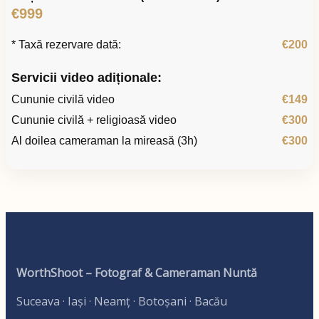
€999
* Taxă rezervare dată:
€200
Servicii video adiționale:
Cununie civilă video
€149
Cununie civilă + religioasă video
€300
Al doilea cameraman la mireasă (3h)
€300
WorthShoot – Fotograf & Cameraman Nuntă
Suceava · Iași · Neamț · Botoșani · Bacău