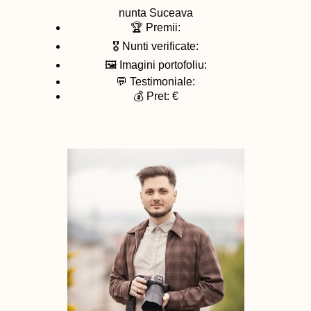
nunta
Suceava
🏆 Premii:
🎖️ Nunti verificate:
🖼️ Imagini portofoliu:
💬 Testimoniale:
💰 Pret: €