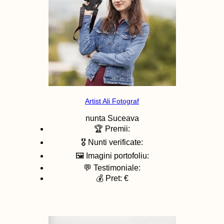
Artist Ali Fotograf
nunta
Suceava
🏆 Premii:
🎖️ Nunti verificate:
🖼️ Imagini portofoliu:
💬 Testimoniale:
💰 Pret: €