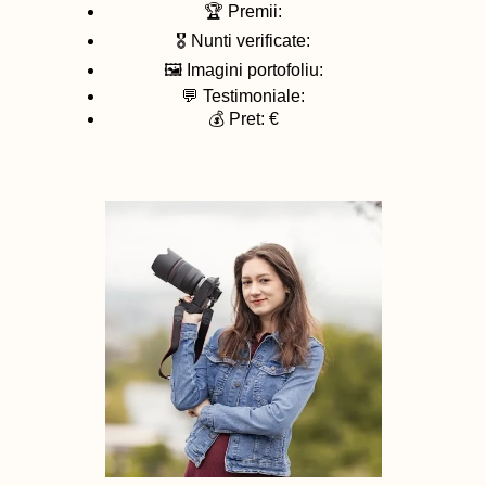
🏆 Premii:
🎖️ Nunti verificate:
🖼️ Imagini portofoliu:
💬 Testimoniale:
💰 Pret: €