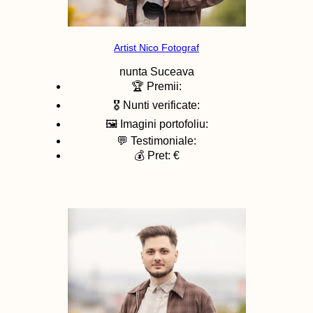
Artist Nico Fotograf
nunta
Suceava
🏆 Premii:
🎖️ Nunti verificate:
🖼️ Imagini portofoliu:
💬 Testimoniale:
💰 Pret: €