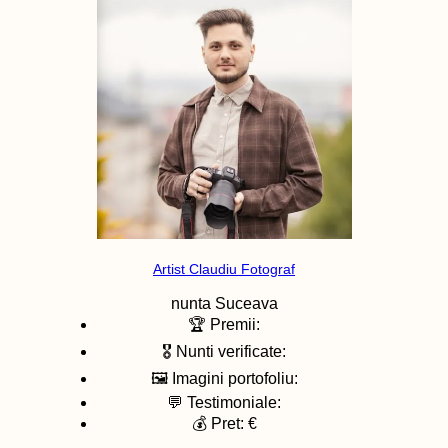
Artist Claudiu Fotograf
nunta
Suceava
🏆 Premii:
🎖️ Nunti verificate:
🖼️ Imagini portofoliu:
💬 Testimoniale:
💰 Pret: €