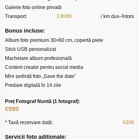
Galerie foto online privată
Transport:
3 RON
/ km dus–întors
Bonus incluse:
Album foto premium 30×60 cm, copertă piele
Stick USB personalizat
Machetare album profesională
Content creator pentru social media
Mini ședință foto „Save the date”
Predare digitală în 14 zile
Preț Fotograf Nuntă (1 fotograf):
€999
* Taxă rezervare dată:
€200
Servicii foto adiționale: