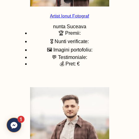
Artist Ionut Fotograf
nunta
Suceava
🏆 Premii:
🎖️ Nunti verificate:
🖼️ Imagini portofoliu:
💬 Testimoniale:
💰 Pret: €