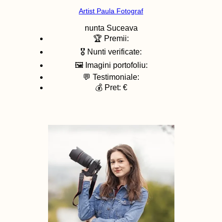
Artist Paula Fotograf
nunta
Suceava
🏆 Premii:
🎖️ Nunti verificate:
🖼️ Imagini portofoliu:
💬 Testimoniale:
💰 Pret: €