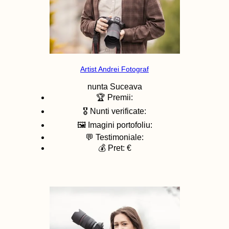
Artist Andrei Fotograf
nunta
Suceava
🏆 Premii:
🎖️ Nunti verificate:
🖼️ Imagini portofoliu:
💬 Testimoniale:
💰 Pret: €