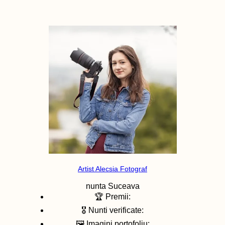
Artist Alecsia Fotograf
nunta
Suceava
🏆 Premii:
🎖️ Nunti verificate:
🖼️ Imagini portofoliu: