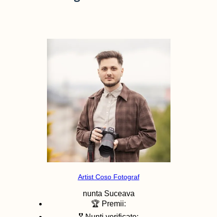
Artist Coso Fotograf
nunta
Suceava
🏆 Premii:
🎖️ Nunti verificate: