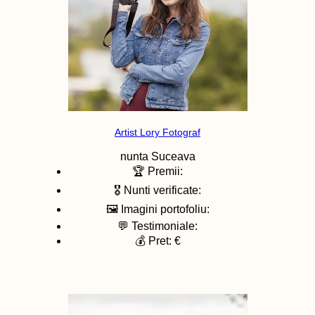
Artist Lory Fotograf
nunta
Suceava
🏆 Premii:
🎖️ Nunti verificate:
🖼️ Imagini portofoliu:
💬 Testimoniale:
💰 Pret: €