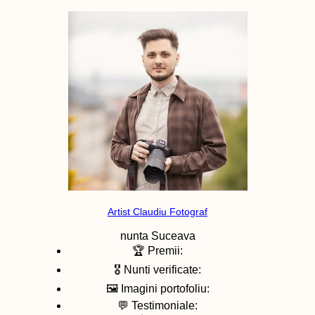
Artist Claudiu Fotograf
nunta
Suceava
🏆 Premii:
🎖️ Nunti verificate:
🖼️ Imagini portofoliu:
💬 Testimoniale: