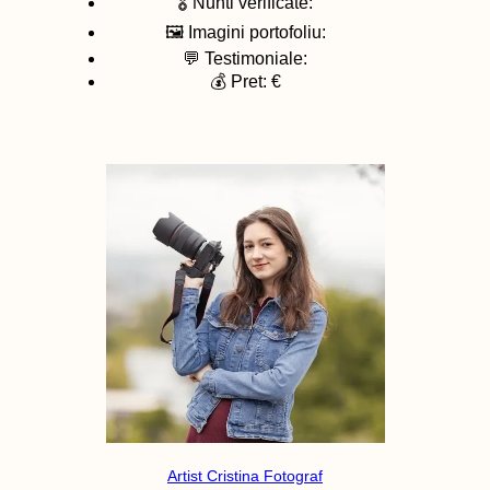
🎖️ Nunti verificate:
🖼️ Imagini portofoliu:
💬 Testimoniale:
💰 Pret: €
Artist Cristina Fotograf