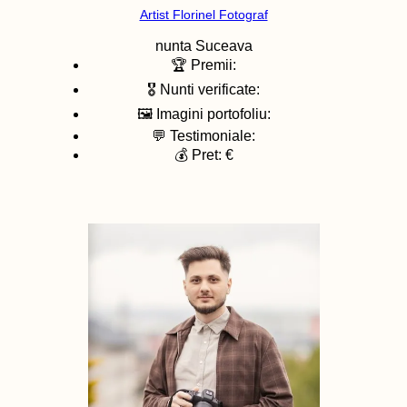
Artist Florinel Fotograf
nunta
Suceava
🏆 Premii:
🎖️ Nunti verificate:
🖼️ Imagini portofoliu:
💬 Testimoniale:
💰 Pret: €