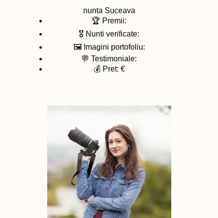
nunta
Suceava
🏆 Premii:
🎖️ Nunti verificate:
🖼️ Imagini portofoliu:
💬 Testimoniale:
💰 Pret: €