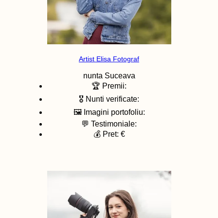
Artist Elisa Fotograf
nunta
Suceava
🏆 Premii:
🎖️ Nunti verificate:
🖼️ Imagini portofoliu:
💬 Testimoniale:
💰 Pret: €