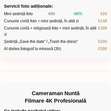
Servicii foto adiționale:
Mini ședință foto
€60
-66%
€20
Cununie civilă foto + mini ședință, în altă zi
€149
Cununie civilă + religioasă foto + mini ședință, în altă
€300
zi
Ședință „Save the date” / „Trash the dress”
€200
Al doilea fotograf la mireasă (3h)
€300
Cameraman Nuntă
Filmare 4K Profesională