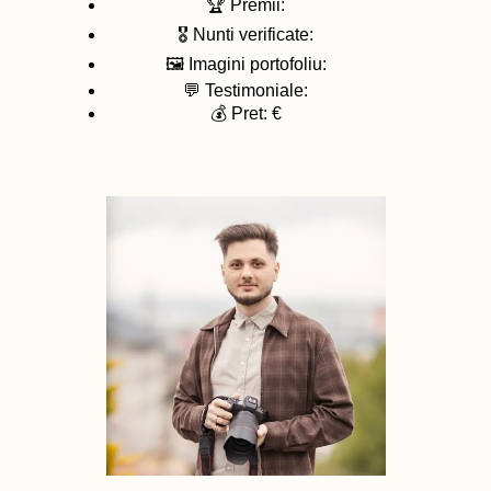
🏆 Premii:
🎖️ Nunti verificate:
🖼️ Imagini portofoliu:
💬 Testimoniale:
💰 Pret: €