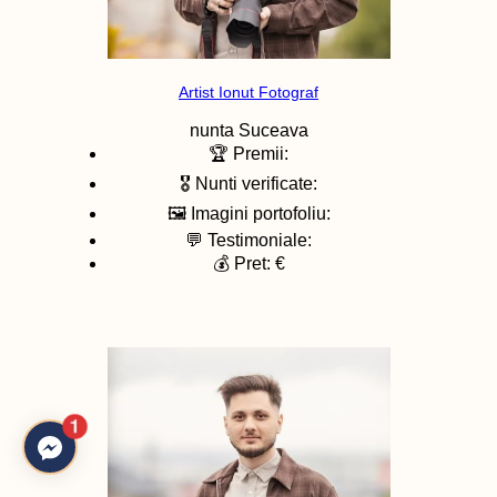
Artist Ionut Fotograf
nunta
Suceava
🏆 Premii:
🎖️ Nunti verificate:
🖼️ Imagini portofoliu:
💬 Testimoniale:
💰 Pret: €