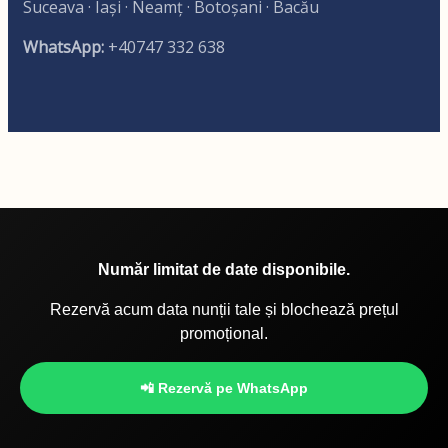
Suceava · Iași · Neamț · Botoșani · Bacău
WhatsApp:
+40747 332 638
Număr limitat de date disponibile.
Rezervă acum data nunții tale și blochează prețul
promoțional.
📲 Rezervă pe WhatsApp