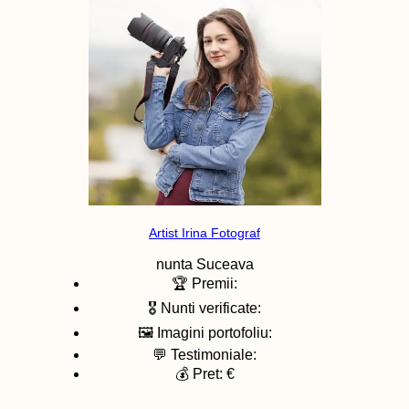
Artist Irina Fotograf
nunta
Suceava
🏆 Premii:
🎖️ Nunti verificate:
🖼️ Imagini portofoliu:
💬 Testimoniale:
💰 Pret: €