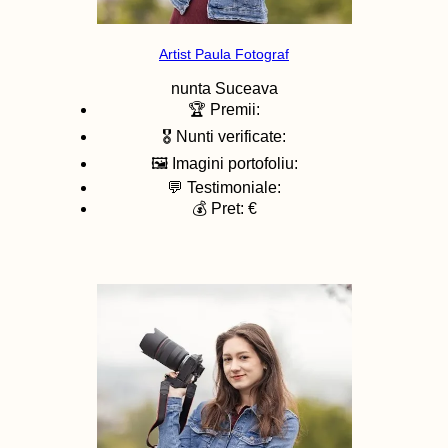
Artist Paula Fotograf
nunta
Suceava
🏆 Premii:
🎖️ Nunti verificate:
🖼️ Imagini portofoliu:
💬 Testimoniale:
💰 Pret: €