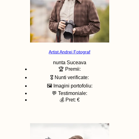
Artist Andrei Fotograf
nunta
Suceava
🏆 Premii:
🎖️ Nunti verificate:
🖼️ Imagini portofoliu:
💬 Testimoniale:
💰 Pret: €