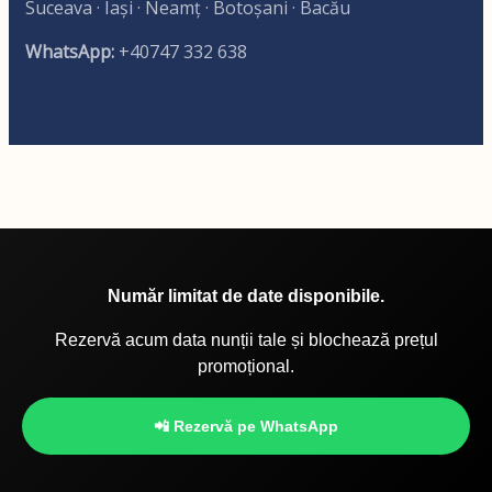
Suceava · Iași · Neamț · Botoșani · Bacău
WhatsApp:
+40747 332 638
Număr limitat de date disponibile.
Rezervă acum data nunții tale și blochează prețul
promoțional.
📲 Rezervă pe WhatsApp