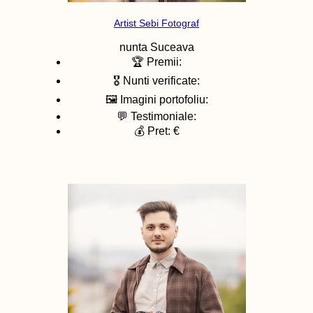
Artist Sebi Fotograf
nunta
Suceava
🏆 Premii:
🎖️ Nunti verificate:
🖼️ Imagini portofoliu:
💬 Testimoniale:
💰 Pret: €