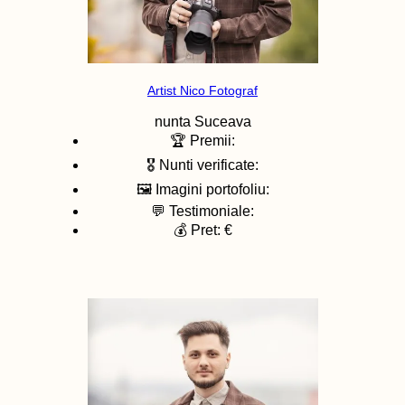
Artist Nico Fotograf
nunta
Suceava
🏆 Premii:
🎖️ Nunti verificate:
🖼️ Imagini portofoliu:
💬 Testimoniale:
💰 Pret: €