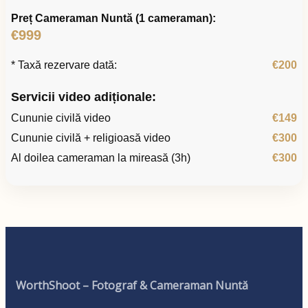
Preț Cameraman Nuntă (1 cameraman):
€999
* Taxă rezervare dată:
€200
Servicii video adiționale:
Cununie civilă video
€149
Cununie civilă + religioasă video
€300
Al doilea cameraman la mireasă (3h)
€300
WorthShoot – Fotograf & Cameraman Nuntă