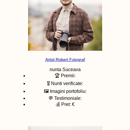
Artist Robert Fotograf
nunta
Suceava
🏆 Premii:
🎖️ Nunti verificate:
🖼️ Imagini portofoliu:
💬 Testimoniale:
💰 Pret: €