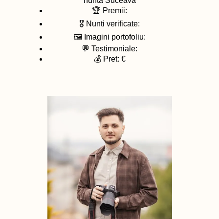
nunta
Suceava
🏆 Premii:
🎖️ Nunti verificate:
🖼️ Imagini portofoliu:
💬 Testimoniale:
💰 Pret: €