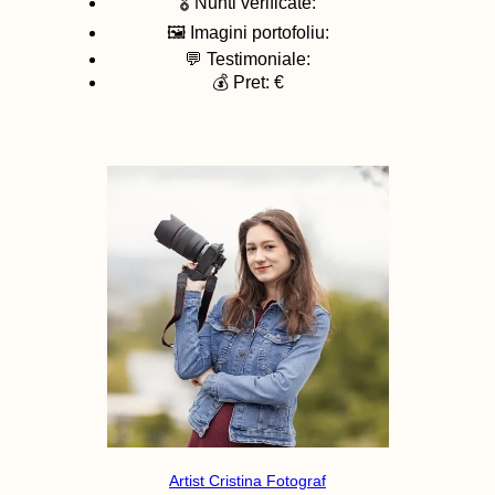
🎖️ Nunti verificate:
🖼️ Imagini portofoliu:
💬 Testimoniale:
💰 Pret: €
Artist Cristina Fotograf