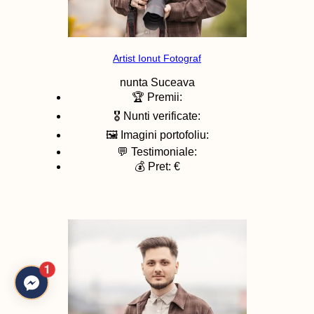
Artist Ionut Fotograf
nunta
Suceava
🏆 Premii:
🎖️ Nunti verificate:
🖼️ Imagini portofoliu:
💬 Testimoniale:
💰 Pret: €