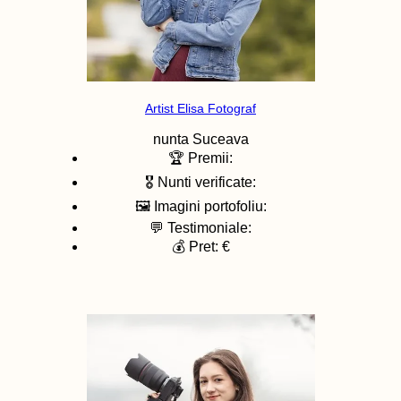
Artist Elisa Fotograf
nunta
Suceava
🏆 Premii:
🎖️ Nunti verificate:
🖼️ Imagini portofoliu:
💬 Testimoniale:
💰 Pret: €