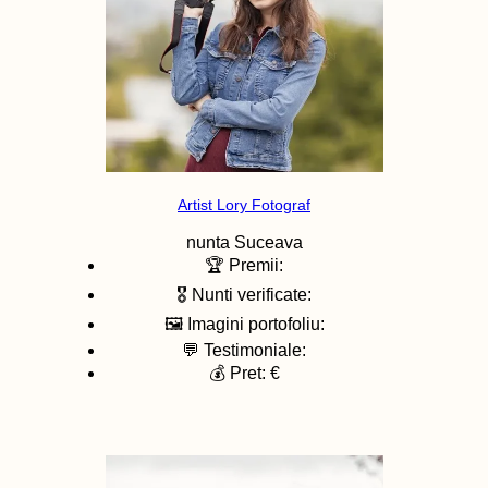
Artist Lory Fotograf
nunta
Suceava
🏆 Premii:
🎖️ Nunti verificate:
🖼️ Imagini portofoliu:
💬 Testimoniale:
💰 Pret: €