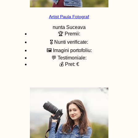
Artist Paula Fotograf
nunta
Suceava
🏆 Premii:
🎖️ Nunti verificate:
🖼️ Imagini portofoliu:
💬 Testimoniale:
💰 Pret: €