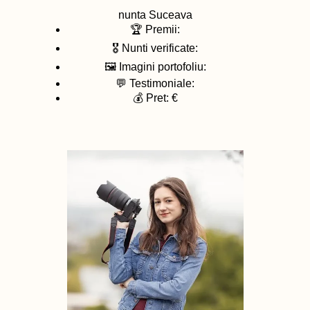
nunta
Suceava
🏆 Premii:
🎖️ Nunti verificate:
🖼️ Imagini portofoliu:
💬 Testimoniale:
💰 Pret: €