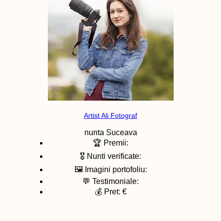
Artist Ali Fotograf
nunta
Suceava
🏆 Premii:
🎖️ Nunti verificate:
🖼️ Imagini portofoliu:
💬 Testimoniale:
💰 Pret: €