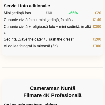
Servicii foto adiționale:
Mini ședință foto
€60
-66%
€20
Cununie civilă foto + mini ședință, în altă zi
€149
Cununie civilă + religioasă foto + mini ședință, în altă
€300
zi
Ședință „Save the date” / „Trash the dress”
€200
Al doilea fotograf la mireasă (3h)
€300
Cameraman Nuntă
Filmare 4K Profesională