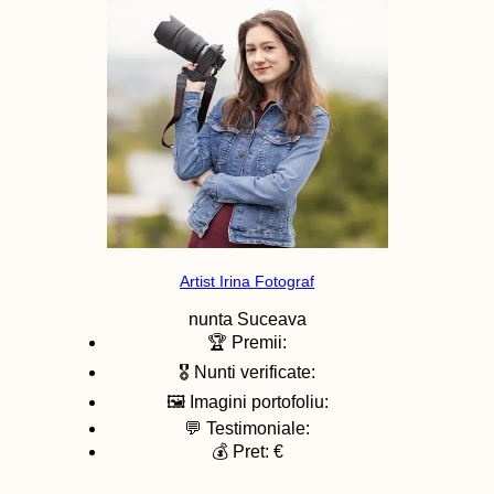
Artist Irina Fotograf
nunta
Suceava
🏆 Premii:
🎖️ Nunti verificate:
🖼️ Imagini portofoliu:
💬 Testimoniale:
💰 Pret: €