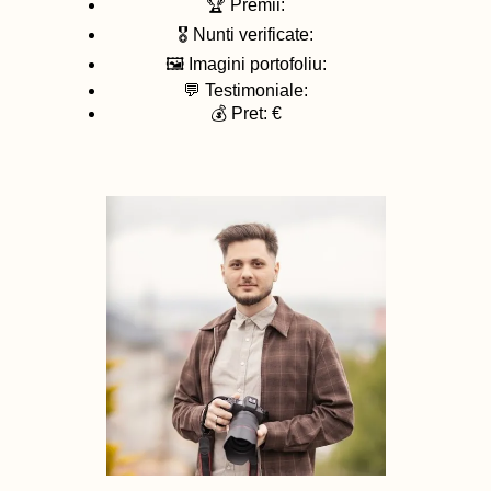
🏆 Premii:
🎖️ Nunti verificate:
🖼️ Imagini portofoliu:
💬 Testimoniale:
💰 Pret: €