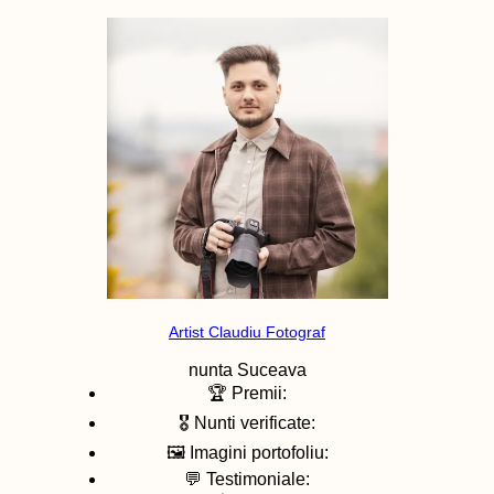
Artist Claudiu Fotograf
nunta
Suceava
🏆 Premii:
🎖️ Nunti verificate:
🖼️ Imagini portofoliu:
💬 Testimoniale: