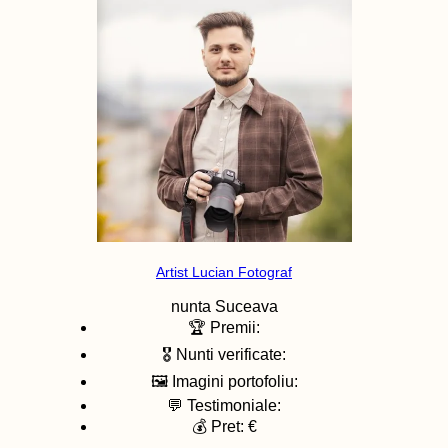
Artist Lucian Fotograf
nunta
Suceava
🏆 Premii:
🎖️ Nunti verificate:
🖼️ Imagini portofoliu:
💬 Testimoniale:
💰 Pret: €