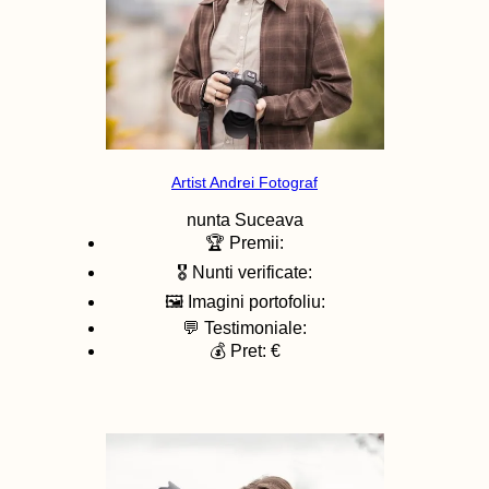
Artist Andrei Fotograf
nunta
Suceava
🏆 Premii:
🎖️ Nunti verificate:
🖼️ Imagini portofoliu:
💬 Testimoniale:
💰 Pret: €