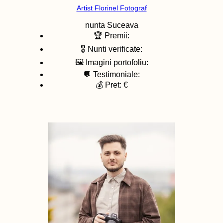
Artist Florinel Fotograf
nunta
Suceava
🏆 Premii:
🎖️ Nunti verificate:
🖼️ Imagini portofoliu:
💬 Testimoniale:
💰 Pret: €