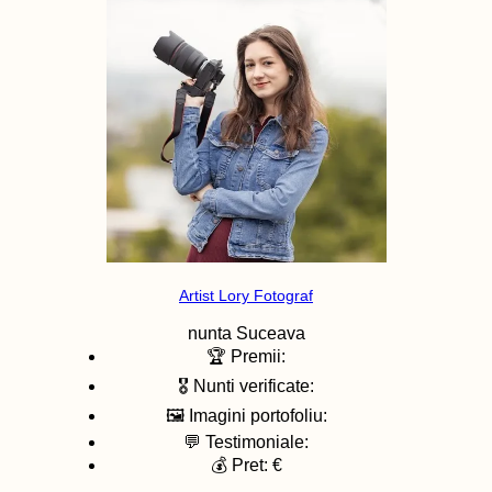
Artist Lory Fotograf
nunta
Suceava
🏆 Premii:
🎖️ Nunti verificate:
🖼️ Imagini portofoliu:
💬 Testimoniale:
💰 Pret: €