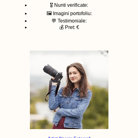
🎖️ Nunti verificate:
🖼️ Imagini portofoliu:
💬 Testimoniale:
💰 Pret: €