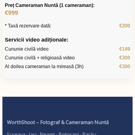
Preț Cameraman Nuntă (1 cameraman):
€999
* Taxă rezervare dată:
€200
Servicii video adiționale:
Cununie civilă video
€149
Cununie civilă + religioasă video
€300
Al doilea cameraman la mireasă (3h)
€300
WorthShoot – Fotograf & Cameraman Nuntă
Suceava · Iași · Neamț · Botoșani · Bacău