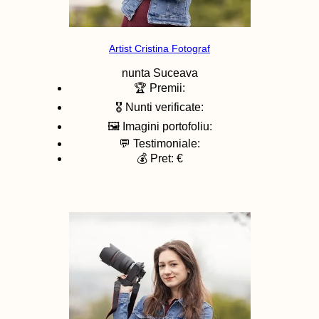
Artist Cristina Fotograf
nunta
Suceava
🏆 Premii:
🎖️ Nunti verificate:
🖼️ Imagini portofoliu:
💬 Testimoniale:
💰 Pret: €