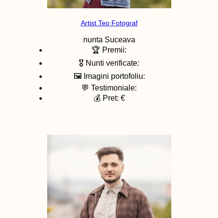
Artist Teo Fotograf
nunta
Suceava
🏆 Premii:
🎖️ Nunti verificate:
🖼️ Imagini portofoliu:
💬 Testimoniale:
💰 Pret: €