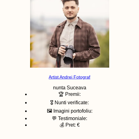
Artist Andrei Fotograf
nunta
Suceava
🏆 Premii:
🎖️ Nunti verificate:
🖼️ Imagini portofoliu:
💬 Testimoniale:
💰 Pret: €