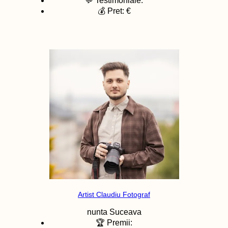
💬 Testimoniale:
💰 Pret: €
Artist Claudiu Fotograf
nunta
Suceava
🏆 Premii: