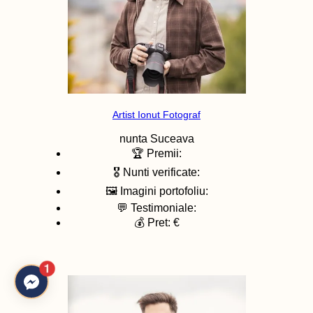
Artist Ionut Fotograf
nunta
Suceava
🏆 Premii:
🎖️ Nunti verificate:
🖼️ Imagini portofoliu:
💬 Testimoniale:
💰 Pret: €