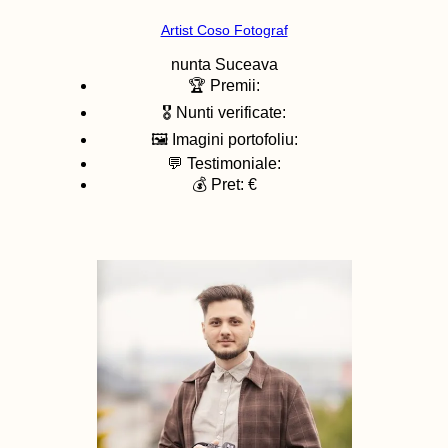
Artist Coso Fotograf
nunta
Suceava
🏆 Premii:
🎖️ Nunti verificate:
🖼️ Imagini portofoliu:
💬 Testimoniale:
💰 Pret: €