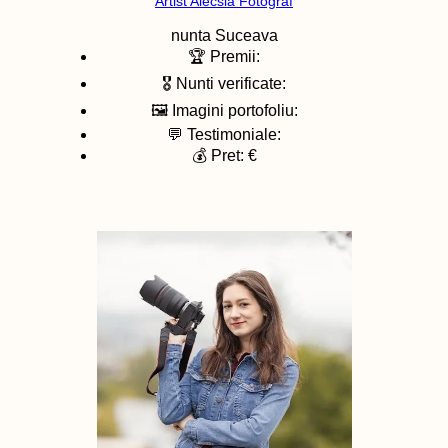
Artist Alecsia Fotograf
nunta
Suceava
🏆 Premii:
🎖️ Nunti verificate:
🖼️ Imagini portofoliu:
💬 Testimoniale:
💰 Pret: €