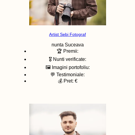
Artist Sebi Fotograf
nunta
Suceava
🏆 Premii:
🎖️ Nunti verificate:
🖼️ Imagini portofoliu:
💬 Testimoniale:
💰 Pret: €