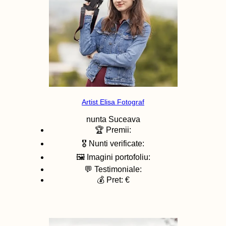
Artist Elisa Fotograf
nunta
Suceava
🏆 Premii:
🎖️ Nunti verificate:
🖼️ Imagini portofoliu:
💬 Testimoniale:
💰 Pret: €