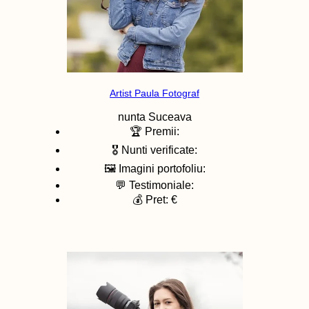
Artist Paula Fotograf
nunta
Suceava
🏆 Premii:
🎖️ Nunti verificate:
🖼️ Imagini portofoliu:
💬 Testimoniale:
💰 Pret: €