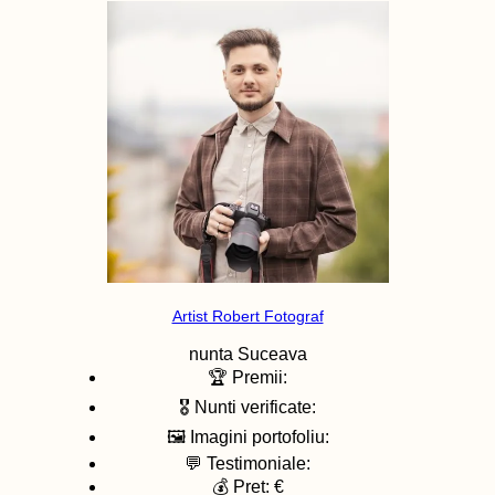
Artist Robert Fotograf
nunta
Suceava
🏆 Premii:
🎖️ Nunti verificate:
🖼️ Imagini portofoliu:
💬 Testimoniale:
💰 Pret: €