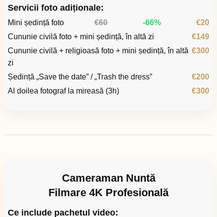
Servicii foto adiționale:
Mini ședință foto
€60
-66%
€20
Cununie civilă foto + mini ședință, în altă zi
€149
Cununie civilă + religioasă foto + mini ședință, în altă
€300
zi
Ședință „Save the date” / „Trash the dress”
€200
Al doilea fotograf la mireasă (3h)
€300
Cameraman Nuntă
Filmare 4K Profesională
Ce include pachetul video: