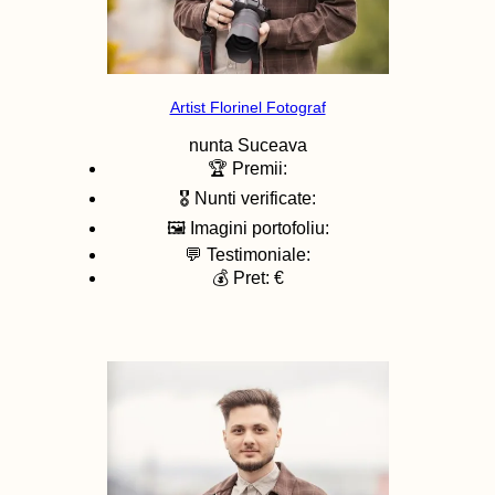
Artist Florinel Fotograf
nunta
Suceava
🏆 Premii:
🎖️ Nunti verificate:
🖼️ Imagini portofoliu:
💬 Testimoniale:
💰 Pret: €