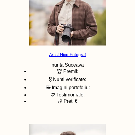
Artist Nico Fotograf
nunta
Suceava
🏆 Premii:
🎖️ Nunti verificate:
🖼️ Imagini portofoliu:
💬 Testimoniale:
💰 Pret: €