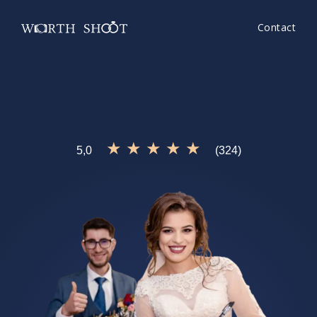
Contact
Fotograf Nunta Burdujeni
e ceea ce cauti?
Incearca si
WorthShoot!
★ ★ ★ ★ ★
5,0
(324)