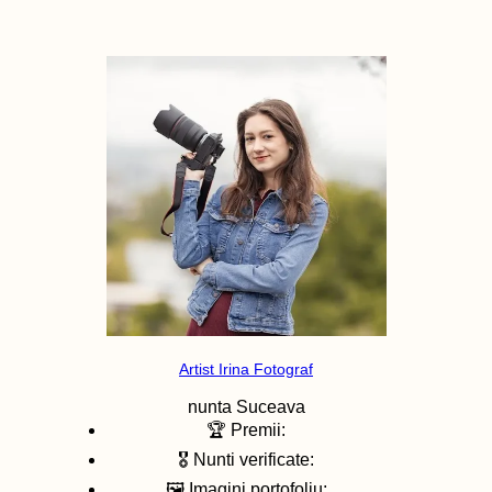
Artist Irina Fotograf
nunta
Suceava
🏆 Premii:
🎖️ Nunti verificate:
🖼️ Imagini portofoliu: