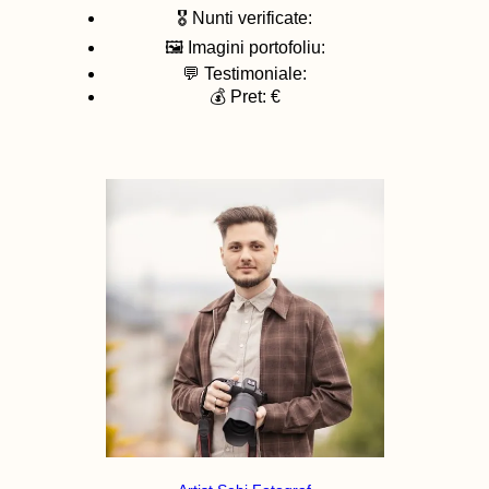
🎖️ Nunti verificate:
🖼️ Imagini portofoliu:
💬 Testimoniale:
💰 Pret: €