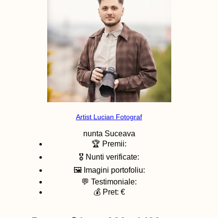
Artist Lucian Fotograf
nunta
Suceava
🏆 Premii:
🎖️ Nunti verificate:
🖼️ Imagini portofoliu:
💬 Testimoniale:
💰 Pret: €