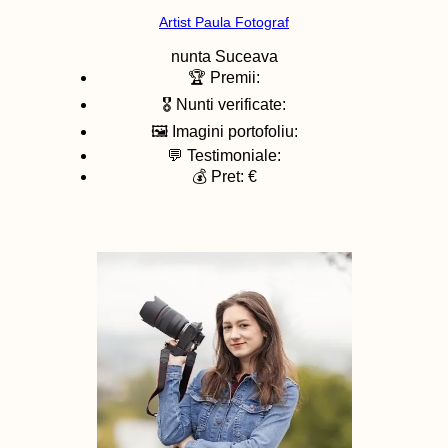
Artist Paula Fotograf
nunta
Suceava
🏆 Premii:
🎖️ Nunti verificate:
🖼️ Imagini portofoliu:
💬 Testimoniale:
💰 Pret: €