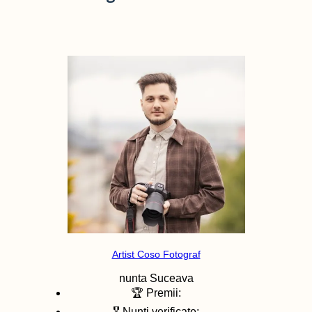
Artist Coso Fotograf
nunta
Suceava
🏆 Premii:
🎖️ Nunti verificate: