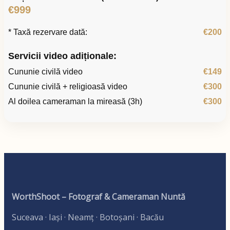
€999
* Taxă rezervare dată:
€200
Servicii video adiționale:
Cununie civilă video
€149
Cununie civilă + religioasă video
€300
Al doilea cameraman la mireasă (3h)
€300
WorthShoot – Fotograf & Cameraman Nuntă
Suceava · Iași · Neamț · Botoșani · Bacău