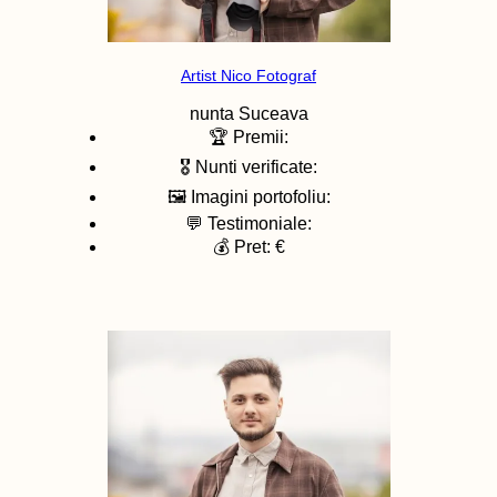
Artist Nico Fotograf
nunta
Suceava
🏆 Premii:
🎖️ Nunti verificate:
🖼️ Imagini portofoliu:
💬 Testimoniale:
💰 Pret: €