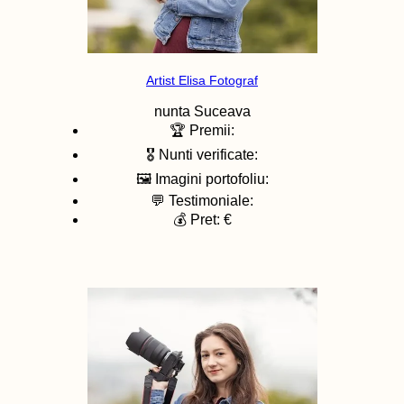
Artist Elisa Fotograf
nunta
Suceava
🏆 Premii:
🎖️ Nunti verificate:
🖼️ Imagini portofoliu:
💬 Testimoniale:
💰 Pret: €