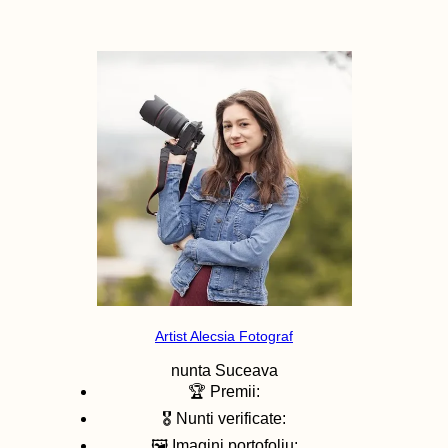
Artist Alecsia Fotograf
nunta
Suceava
🏆 Premii:
🎖️ Nunti verificate:
🖼️ Imagini portofoliu: