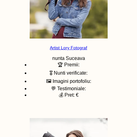
Artist Lory Fotograf
nunta
Suceava
🏆 Premii:
🎖️ Nunti verificate:
🖼️ Imagini portofoliu:
💬 Testimoniale:
💰 Pret: €