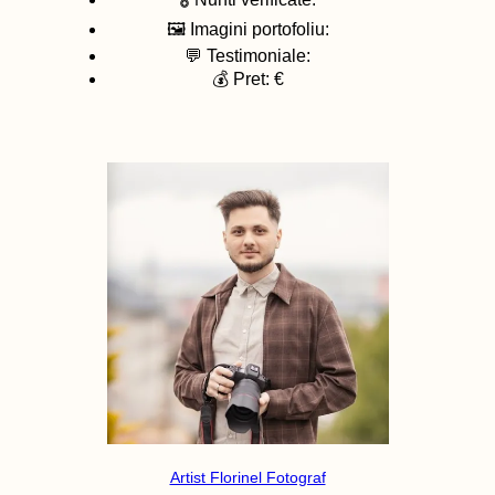
🖼️ Imagini portofoliu:
💬 Testimoniale:
💰 Pret: €
Artist Florinel Fotograf