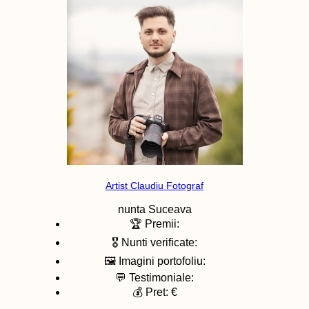
Artist Claudiu Fotograf
nunta
Suceava
🏆 Premii:
🎖️ Nunti verificate:
🖼️ Imagini portofoliu:
💬 Testimoniale:
💰 Pret: €