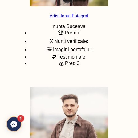
Artist Ionut Fotograf
nunta
Suceava
🏆 Premii:
🎖️ Nunti verificate:
🖼️ Imagini portofoliu:
💬 Testimoniale:
💰 Pret: €