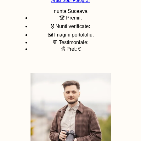
Artist Sebi Fotograf
nunta
Suceava
🏆 Premii:
🎖️ Nunti verificate:
🖼️ Imagini portofoliu:
💬 Testimoniale:
💰 Pret: €