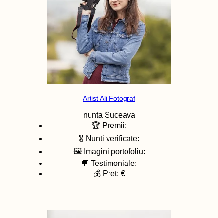
Artist Ali Fotograf
nunta
Suceava
🏆 Premii:
🎖️ Nunti verificate:
🖼️ Imagini portofoliu:
💬 Testimoniale:
💰 Pret: €