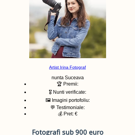
Artist Irina Fotograf
nunta
Suceava
🏆 Premii:
🎖️ Nunti verificate:
🖼️ Imagini portofoliu:
💬 Testimoniale:
💰 Pret: €
Fotografi sub 900 euro