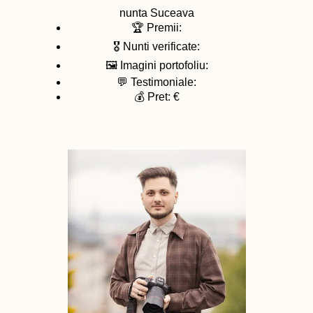
nunta
Suceava
🏆 Premii:
🎖️ Nunti verificate:
🖼️ Imagini portofoliu:
💬 Testimoniale:
💰 Pret: €