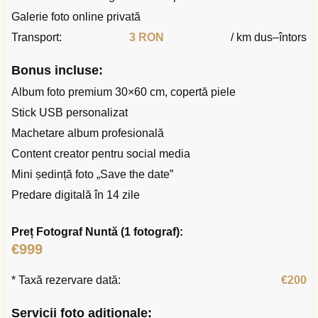
Galerie foto online privată
Transport:
3 RON
/ km dus–întors
Bonus incluse:
Album foto premium 30×60 cm, copertă piele
Stick USB personalizat
Machetare album profesională
Content creator pentru social media
Mini ședință foto „Save the date”
Predare digitală în 14 zile
Preț Fotograf Nuntă (1 fotograf):
€999
* Taxă rezervare dată:
€200
Servicii foto adiționale: