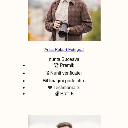
Artist Robert Fotograf
nunta
Suceava
🏆 Premii:
🎖️ Nunti verificate:
🖼️ Imagini portofoliu:
💬 Testimoniale:
💰 Pret: €