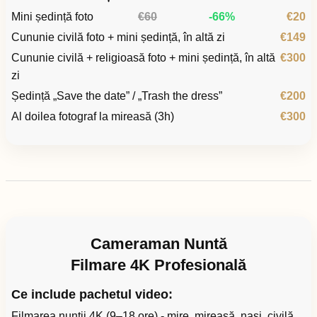
Mini ședință foto
€60
-66%
€20
Cununie civilă foto + mini ședință, în altă zi
€149
Cununie civilă + religioasă foto + mini ședință, în altă
€300
zi
Ședință „Save the date” / „Trash the dress”
€200
Al doilea fotograf la mireasă (3h)
€300
Cameraman Nuntă
Filmare 4K Profesională
Ce include pachetul video:
Filmarea nunții 4K (9–18 ore) - mire, mireasă, nași, civilă,