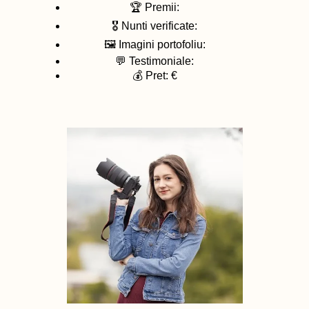
🏆 Premii:
🎖️ Nunti verificate:
🖼️ Imagini portofoliu:
💬 Testimoniale:
💰 Pret: €