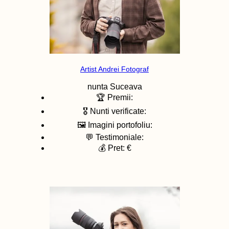
Artist Andrei Fotograf
nunta
Suceava
🏆 Premii:
🎖️ Nunti verificate:
🖼️ Imagini portofoliu:
💬 Testimoniale:
💰 Pret: €