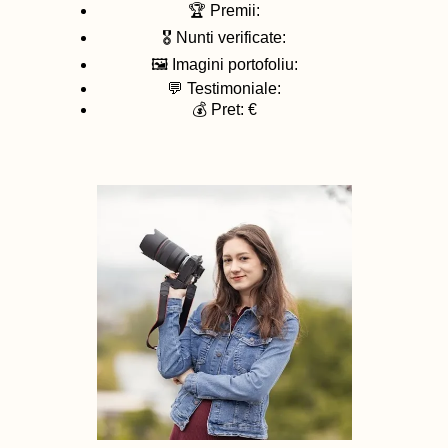
🏆 Premii:
🎖️ Nunti verificate:
🖼️ Imagini portofoliu:
💬 Testimoniale:
💰 Pret: €