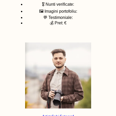
🎖️ Nunti verificate:
🖼️ Imagini portofoliu:
💬 Testimoniale:
💰 Pret: €