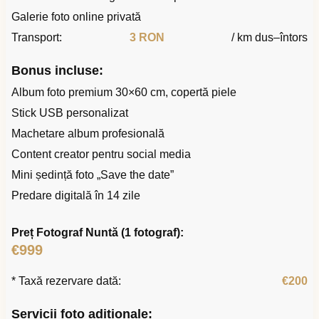
Galerie foto online privată
Transport:
3 RON
/ km dus–întors
Bonus incluse:
Album foto premium 30×60 cm, copertă piele
Stick USB personalizat
Machetare album profesională
Content creator pentru social media
Mini ședință foto „Save the date”
Predare digitală în 14 zile
Preț Fotograf Nuntă (1 fotograf):
€999
* Taxă rezervare dată:
€200
Servicii foto adiționale: