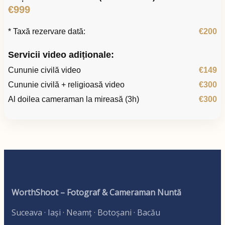
€999
* Taxă rezervare dată:
€200
Servicii video adiționale:
Cununie civilă video
€149
Cununie civilă + religioasă video
€300
Al doilea cameraman la mireasă (3h)
€300
WorthShoot – Fotograf & Cameraman Nuntă
Suceava · Iași · Neamț · Botoșani · Bacău