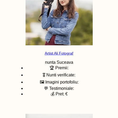
Artist Ali Fotograf
nunta
Suceava
🏆 Premii:
🎖️ Nunti verificate:
🖼️ Imagini portofoliu:
💬 Testimoniale:
💰 Pret: €