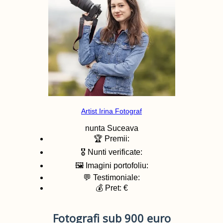
Artist Irina Fotograf
nunta
Suceava
🏆 Premii:
🎖️ Nunti verificate:
🖼️ Imagini portofoliu:
💬 Testimoniale:
💰 Pret: €
Fotografi sub 900 euro