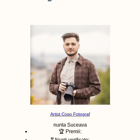
Artist Coso Fotograf
nunta
Suceava
🏆 Premii:
🎖️ Nunti verificate: