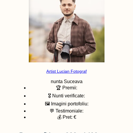
Artist Lucian Fotograf
nunta
Suceava
🏆 Premii:
🎖️ Nunti verificate:
🖼️ Imagini portofoliu:
💬 Testimoniale:
💰 Pret: €