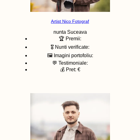
Artist Nico Fotograf
nunta
Suceava
🏆 Premii:
🎖️ Nunti verificate:
🖼️ Imagini portofoliu:
💬 Testimoniale:
💰 Pret: €