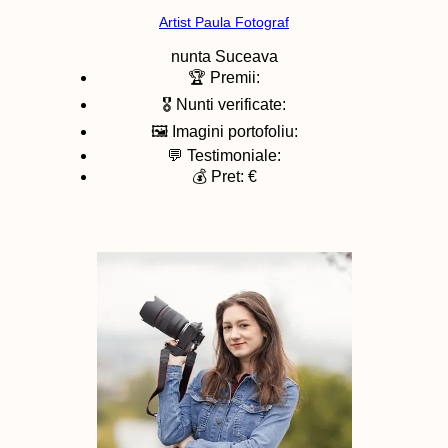
Artist Paula Fotograf
nunta
Suceava
🏆 Premii:
🎖️ Nunti verificate:
🖼️ Imagini portofoliu:
💬 Testimoniale:
💰 Pret: €