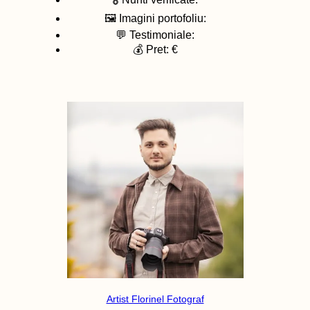
🖼️ Imagini portofoliu:
💬 Testimoniale:
💰 Pret: €
Artist Florinel Fotograf