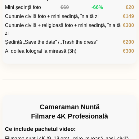
Mini ședință foto
€60
-66%
€20
Cununie civilă foto + mini ședință, în altă zi
€149
Cununie civilă + religioasă foto + mini ședință, în altă
€300
zi
Ședință „Save the date” / „Trash the dress”
€200
Al doilea fotograf la mireasă (3h)
€300
Cameraman Nuntă
Filmare 4K Profesională
Ce include pachetul video:
Filmarea nunții 4K (9–18 ore) - mire, mireasă, nași, civilă,