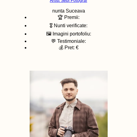
Artist Sebi Fotograf
nunta
Suceava
🏆 Premii:
🎖️ Nunti verificate:
🖼️ Imagini portofoliu:
💬 Testimoniale:
💰 Pret: €