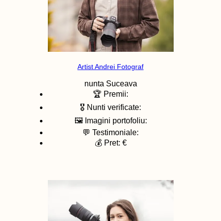
Artist Andrei Fotograf
nunta
Suceava
🏆 Premii:
🎖️ Nunti verificate:
🖼️ Imagini portofoliu:
💬 Testimoniale:
💰 Pret: €