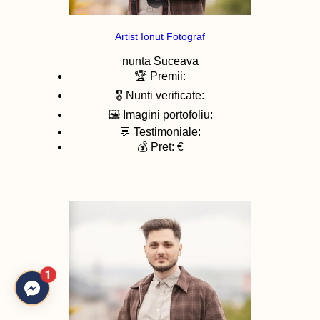
Artist Ionut Fotograf
nunta
Suceava
🏆 Premii:
🎖️ Nunti verificate:
🖼️ Imagini portofoliu:
💬 Testimoniale:
💰 Pret: €