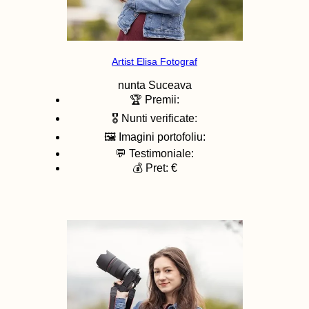
Artist Elisa Fotograf
nunta
Suceava
🏆 Premii:
🎖️ Nunti verificate:
🖼️ Imagini portofoliu:
💬 Testimoniale:
💰 Pret: €