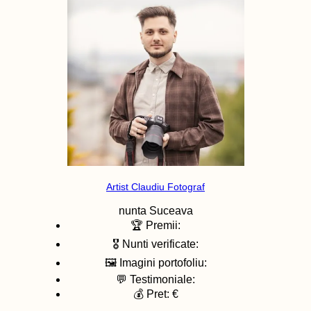
Artist Claudiu Fotograf
nunta
Suceava
🏆 Premii:
🎖️ Nunti verificate:
🖼️ Imagini portofoliu:
💬 Testimoniale:
💰 Pret: €