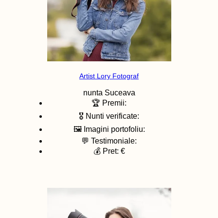
Artist Lory Fotograf
nunta
Suceava
🏆 Premii:
🎖️ Nunti verificate:
🖼️ Imagini portofoliu:
💬 Testimoniale:
💰 Pret: €