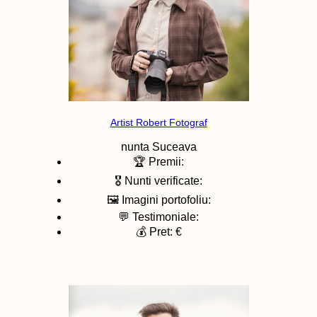
Artist Robert Fotograf
nunta
Suceava
🏆 Premii:
🎖️ Nunti verificate:
🖼️ Imagini portofoliu:
💬 Testimoniale:
💰 Pret: €