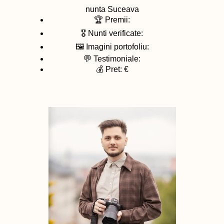
nunta
Suceava
🏆 Premii:
🎖️ Nunti verificate:
🖼️ Imagini portofoliu:
💬 Testimoniale:
💰 Pret: €