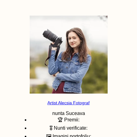
Artist Alecsia Fotograf
nunta
Suceava
🏆 Premii:
🎖️ Nunti verificate:
🖼️ Imagini portofoliu: