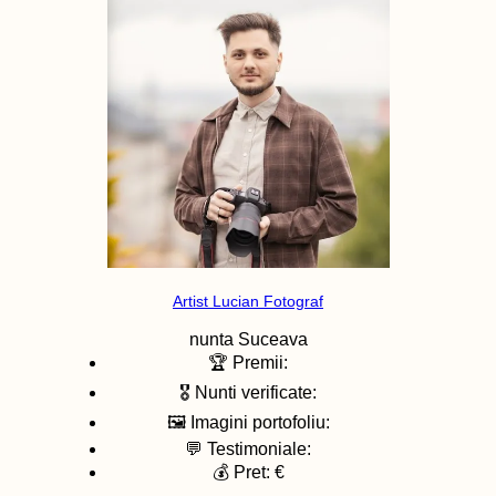
Artist Lucian Fotograf
nunta
Suceava
🏆 Premii:
🎖️ Nunti verificate:
🖼️ Imagini portofoliu:
💬 Testimoniale:
💰 Pret: €