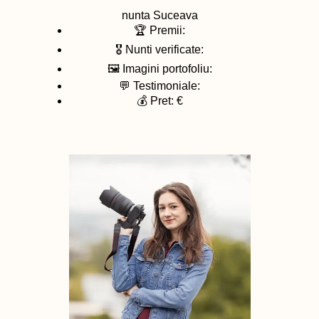
nunta
Suceava
🏆 Premii:
🎖️ Nunti verificate:
🖼️ Imagini portofoliu:
💬 Testimoniale:
💰 Pret: €