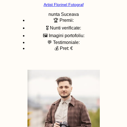
Artist Florinel Fotograf
nunta
Suceava
🏆 Premii:
🎖️ Nunti verificate:
🖼️ Imagini portofoliu:
💬 Testimoniale:
💰 Pret: €