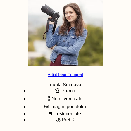
Artist Irina Fotograf
nunta
Suceava
🏆 Premii:
🎖️ Nunti verificate:
🖼️ Imagini portofoliu:
💬 Testimoniale:
💰 Pret: €