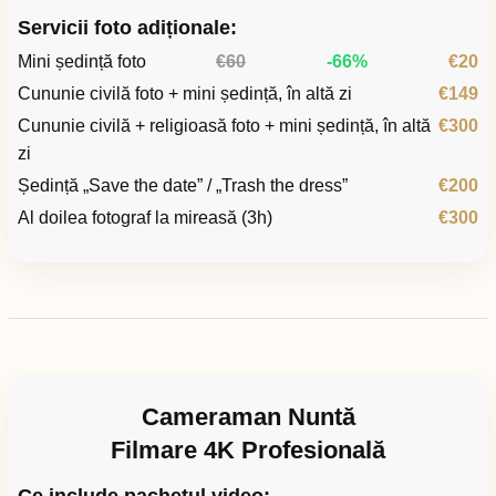
Servicii foto adiționale:
Mini ședință foto
€60
-66%
€20
Cununie civilă foto + mini ședință, în altă zi
€149
Cununie civilă + religioasă foto + mini ședință, în altă
€300
zi
Ședință „Save the date” / „Trash the dress”
€200
Al doilea fotograf la mireasă (3h)
€300
Cameraman Nuntă
Filmare 4K Profesională