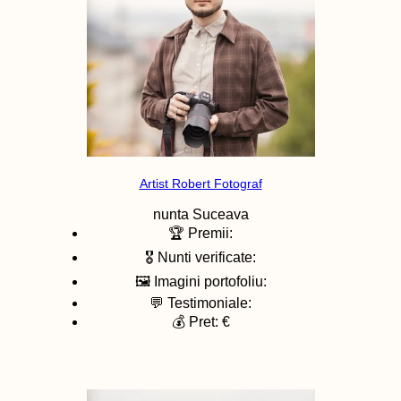
Artist Robert Fotograf
nunta
Suceava
🏆 Premii:
🎖️ Nunti verificate:
🖼️ Imagini portofoliu:
💬 Testimoniale:
💰 Pret: €