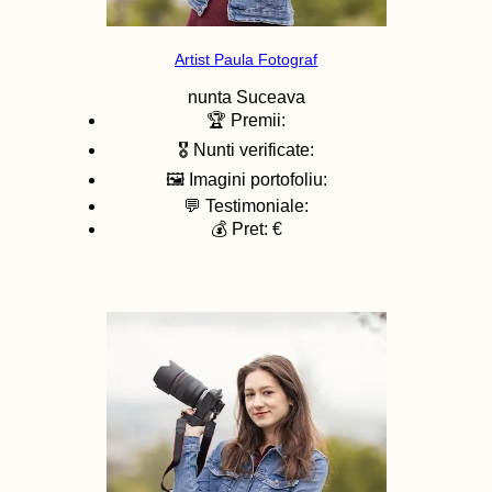
Artist Paula Fotograf
nunta
Suceava
🏆 Premii:
🎖️ Nunti verificate:
🖼️ Imagini portofoliu:
💬 Testimoniale:
💰 Pret: €