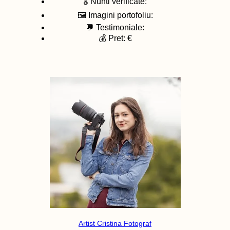
🎖️ Nunti verificate:
🖼️ Imagini portofoliu:
💬 Testimoniale:
💰 Pret: €
Artist Cristina Fotograf