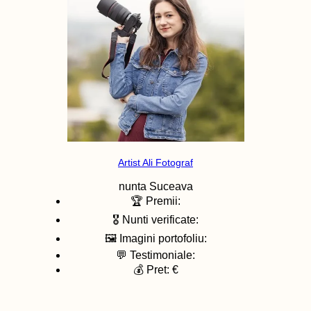
Artist Ali Fotograf
nunta
Suceava
🏆 Premii:
🎖️ Nunti verificate:
🖼️ Imagini portofoliu:
💬 Testimoniale:
💰 Pret: €