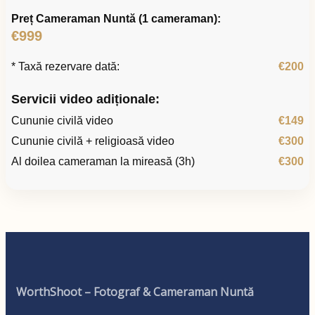
Preț Cameraman Nuntă (1 cameraman):
€999
* Taxă rezervare dată:
€200
Servicii video adiționale:
Cununie civilă video
€149
Cununie civilă + religioasă video
€300
Al doilea cameraman la mireasă (3h)
€300
WorthShoot – Fotograf & Cameraman Nuntă