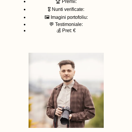
🏆 Premii:
🎖️ Nunti verificate:
🖼️ Imagini portofoliu:
💬 Testimoniale:
💰 Pret: €