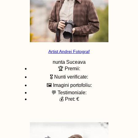
Artist Andrei Fotograf
nunta
Suceava
🏆 Premii:
🎖️ Nunti verificate:
🖼️ Imagini portofoliu:
💬 Testimoniale:
💰 Pret: €