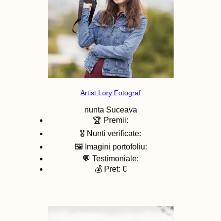
Artist Lory Fotograf
nunta
Suceava
🏆 Premii:
🎖️ Nunti verificate:
🖼️ Imagini portofoliu:
💬 Testimoniale:
💰 Pret: €