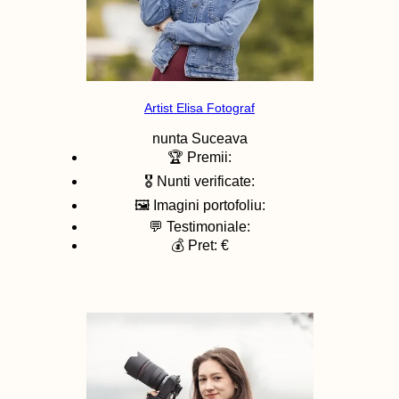
Artist Elisa Fotograf
nunta
Suceava
🏆 Premii:
🎖️ Nunti verificate:
🖼️ Imagini portofoliu:
💬 Testimoniale:
💰 Pret: €