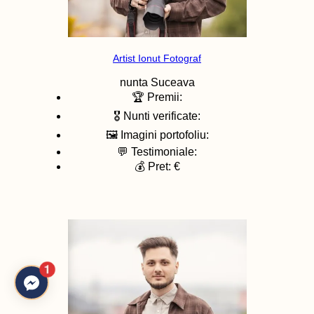
Artist Ionut Fotograf
nunta
Suceava
🏆 Premii:
🎖️ Nunti verificate:
🖼️ Imagini portofoliu:
💬 Testimoniale:
💰 Pret: €