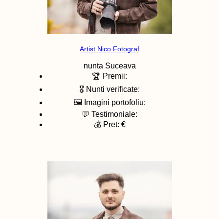
Artist Nico Fotograf
nunta
Suceava
🏆 Premii:
🎖️ Nunti verificate:
🖼️ Imagini portofoliu:
💬 Testimoniale:
💰 Pret: €