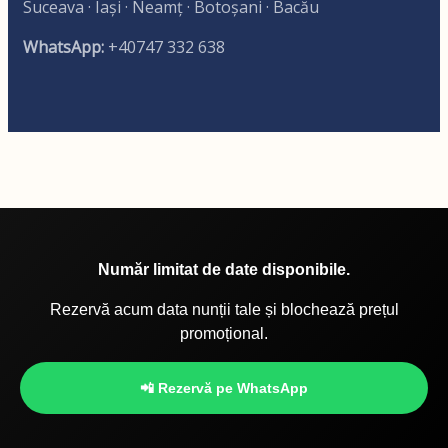
Suceava · Iași · Neamț · Botoșani · Bacău
WhatsApp:
+40747 332 638
Număr limitat de date disponibile.
Rezervă acum data nunții tale și blochează prețul
promoțional.
📲 Rezervă pe WhatsApp