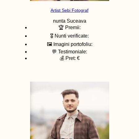
Artist Sebi Fotograf
nunta
Suceava
🏆 Premii:
🎖️ Nunti verificate:
🖼️ Imagini portofoliu:
💬 Testimoniale:
💰 Pret: €