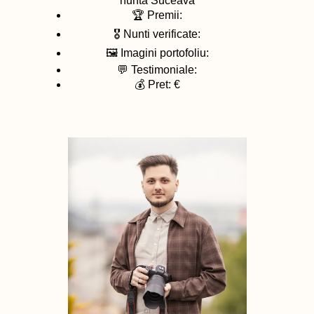
nunta
Suceava
🏆 Premii:
🎖️ Nunti verificate:
🖼️ Imagini portofoliu:
💬 Testimoniale:
💰 Pret: €