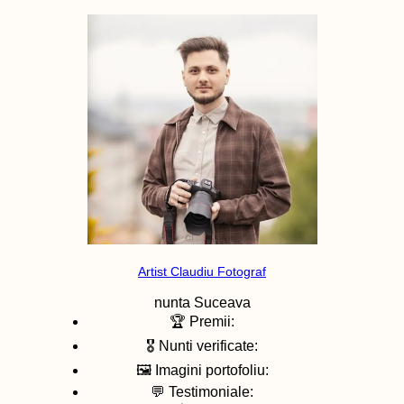
Artist Claudiu Fotograf
nunta
Suceava
🏆 Premii:
🎖️ Nunti verificate:
🖼️ Imagini portofoliu:
💬 Testimoniale: