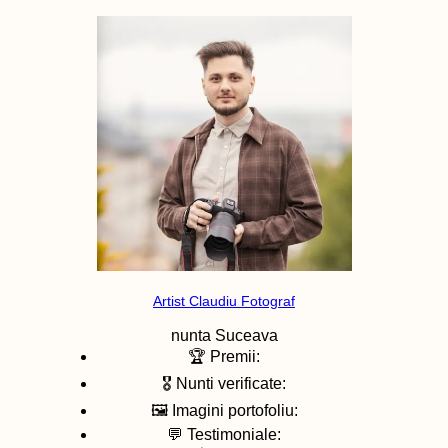
Artist Claudiu Fotograf
nunta
Suceava
🏆 Premii:
🎖️ Nunti verificate:
🖼️ Imagini portofoliu:
💬 Testimoniale: