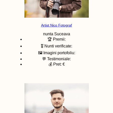
Artist Nico Fotograf
nunta
Suceava
🏆 Premii:
🎖️ Nunti verificate:
🖼️ Imagini portofoliu:
💬 Testimoniale:
💰 Pret: €