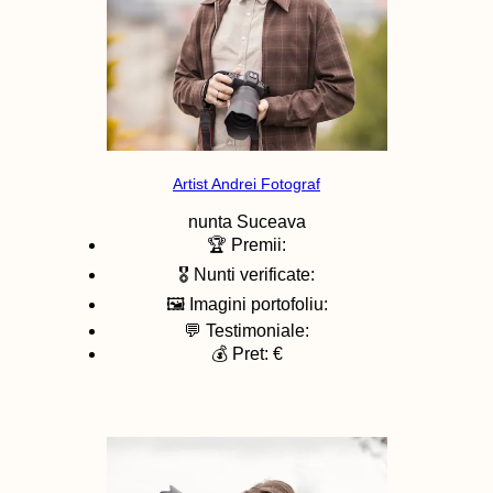
Artist Andrei Fotograf
nunta
Suceava
🏆 Premii:
🎖️ Nunti verificate:
🖼️ Imagini portofoliu:
💬 Testimoniale:
💰 Pret: €