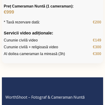
Preț Cameraman Nuntă (1 cameraman):
€999
* Taxă rezervare dată:
€200
Servicii video adiționale:
Cununie civilă video
€149
Cununie civilă + religioasă video
€300
Al doilea cameraman la mireasă (3h)
€300
WorthShoot – Fotograf & Cameraman Nuntă