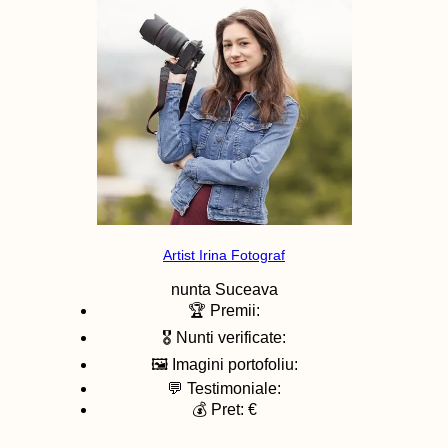
Artist Irina Fotograf
nunta
Suceava
🏆 Premii:
🎖️ Nunti verificate:
🖼️ Imagini portofoliu:
💬 Testimoniale:
💰 Pret: €