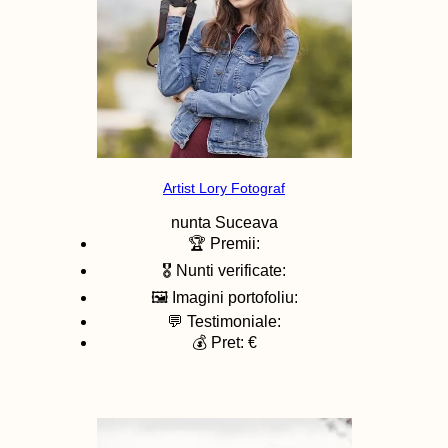
Artist Lory Fotograf
nunta
Suceava
🏆 Premii:
🎖️ Nunti verificate:
🖼️ Imagini portofoliu:
💬 Testimoniale:
💰 Pret: €