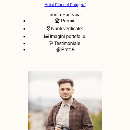
Artist Florinel Fotograf
nunta
Suceava
🏆 Premii:
🎖️ Nunti verificate:
🖼️ Imagini portofoliu:
💬 Testimoniale:
💰 Pret: €