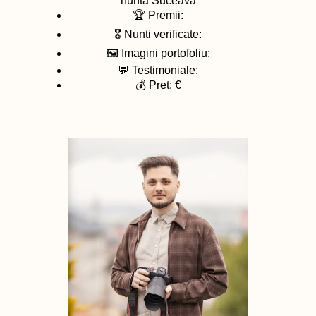
nunta
Suceava
🏆 Premii:
🎖️ Nunti verificate:
🖼️ Imagini portofoliu:
💬 Testimoniale:
💰 Pret: €