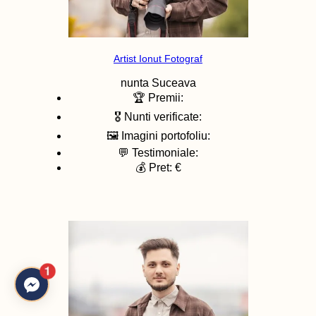
Artist Ionut Fotograf
nunta
Suceava
🏆 Premii:
🎖️ Nunti verificate:
🖼️ Imagini portofoliu:
💬 Testimoniale:
💰 Pret: €