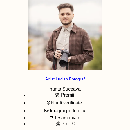
Artist Lucian Fotograf
nunta
Suceava
🏆 Premii:
🎖️ Nunti verificate:
🖼️ Imagini portofoliu:
💬 Testimoniale:
💰 Pret: €