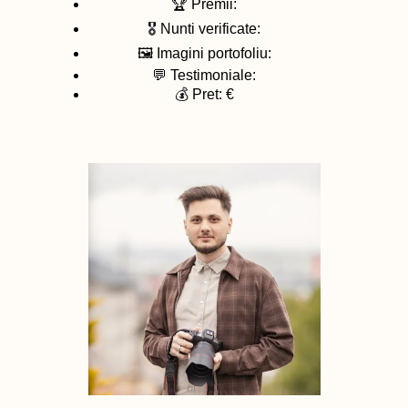
🏆 Premii:
🎖️ Nunti verificate:
🖼️ Imagini portofoliu:
💬 Testimoniale:
💰 Pret: €