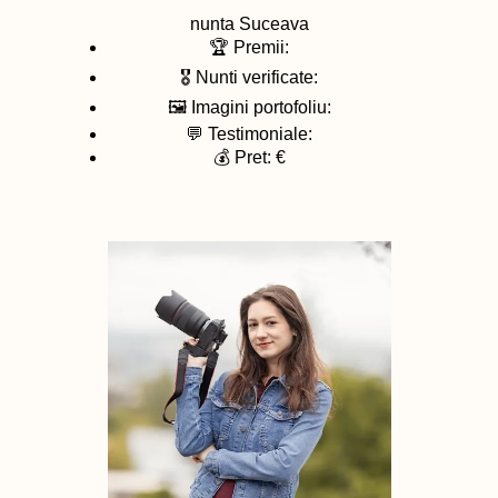
nunta
Suceava
🏆 Premii:
🎖️ Nunti verificate:
🖼️ Imagini portofoliu:
💬 Testimoniale:
💰 Pret: €