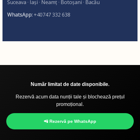
Suceava · Iași · Neamț · Botoșani · Bacău
WhatsApp:
+40747 332 638
Număr limitat de date disponibile.
Rezervă acum data nunții tale și blochează prețul
promoțional.
📲 Rezervă pe WhatsApp