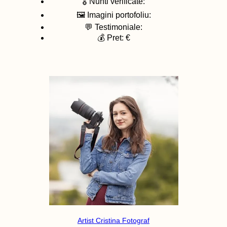
🎖️ Nunti verificate:
🖼️ Imagini portofoliu:
💬 Testimoniale:
💰 Pret: €
Artist Cristina Fotograf