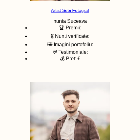
Artist Sebi Fotograf
nunta
Suceava
🏆 Premii:
🎖️ Nunti verificate:
🖼️ Imagini portofoliu:
💬 Testimoniale:
💰 Pret: €