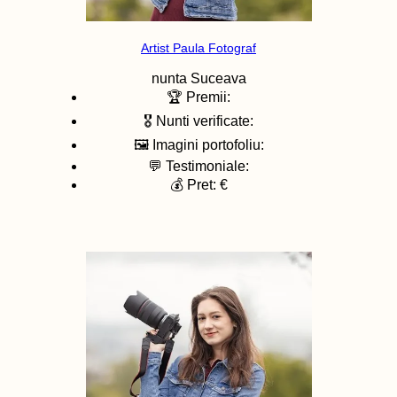
Artist Paula Fotograf
nunta
Suceava
🏆 Premii:
🎖️ Nunti verificate:
🖼️ Imagini portofoliu:
💬 Testimoniale:
💰 Pret: €