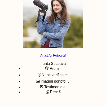
Artist Ali Fotograf
nunta
Suceava
🏆 Premii:
🎖️ Nunti verificate:
🖼️ Imagini portofoliu:
💬 Testimoniale:
💰 Pret: €