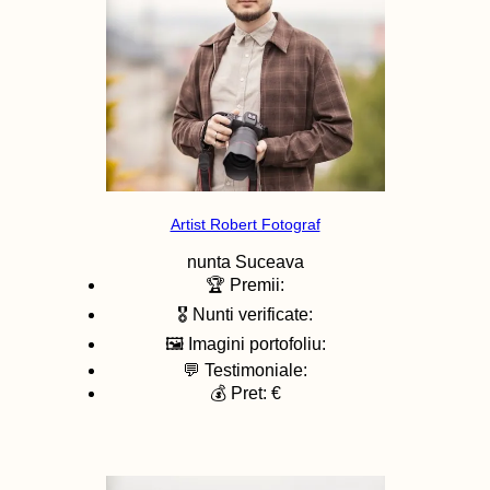
Artist Robert Fotograf
nunta
Suceava
🏆 Premii:
🎖️ Nunti verificate:
🖼️ Imagini portofoliu:
💬 Testimoniale:
💰 Pret: €