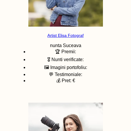
Artist Elisa Fotograf
nunta
Suceava
🏆 Premii:
🎖️ Nunti verificate:
🖼️ Imagini portofoliu:
💬 Testimoniale:
💰 Pret: €