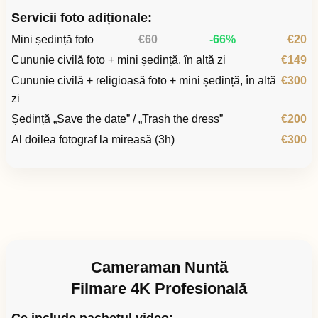
Servicii foto adiționale:
Mini ședință foto
€60
-66%
€20
Cununie civilă foto + mini ședință, în altă zi
€149
Cununie civilă + religioasă foto + mini ședință, în altă
€300
zi
Ședință „Save the date” / „Trash the dress”
€200
Al doilea fotograf la mireasă (3h)
€300
Cameraman Nuntă
Filmare 4K Profesională