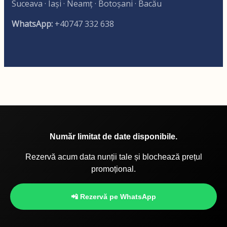
Suceava · Iași · Neamț · Botoșani · Bacău
WhatsApp:
+40747 332 638
Număr limitat de date disponibile.
Rezervă acum data nunții tale și blochează prețul
promoțional.
📲 Rezervă pe WhatsApp