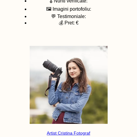
🎖️ Nunti verificate:
🖼️ Imagini portofoliu:
💬 Testimoniale:
💰 Pret: €
Artist Cristina Fotograf