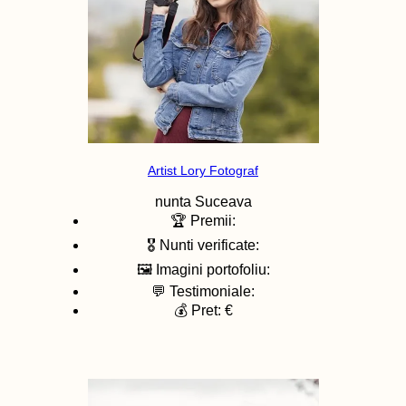
Artist Lory Fotograf
nunta
Suceava
🏆 Premii:
🎖️ Nunti verificate:
🖼️ Imagini portofoliu:
💬 Testimoniale:
💰 Pret: €