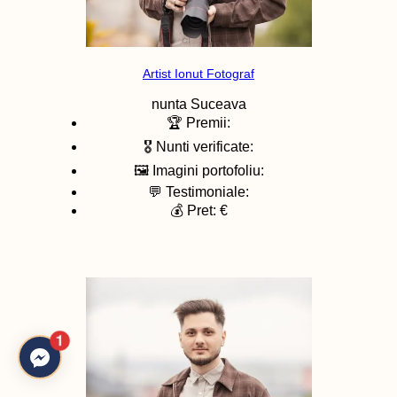
Artist Ionut Fotograf
nunta
Suceava
🏆 Premii:
🎖️ Nunti verificate:
🖼️ Imagini portofoliu:
💬 Testimoniale:
💰 Pret: €