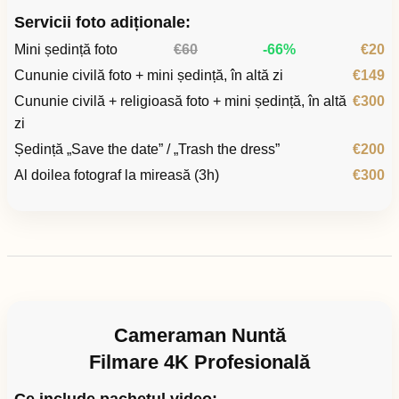
Servicii foto adiționale:
Mini ședință foto
€60
-66%
€20
Cununie civilă foto + mini ședință, în altă zi
€149
Cununie civilă + religioasă foto + mini ședință, în altă
€300
zi
Ședință „Save the date” / „Trash the dress”
€200
Al doilea fotograf la mireasă (3h)
€300
Cameraman Nuntă
Filmare 4K Profesională