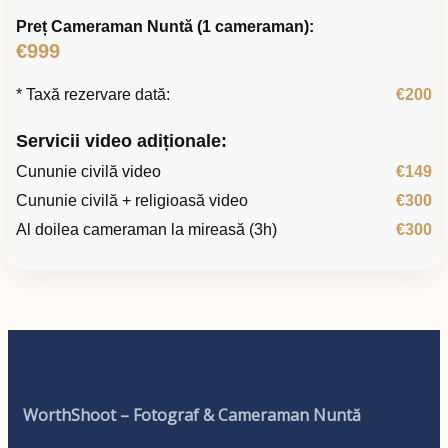
Preț Cameraman Nuntă (1 cameraman):
€999
* Taxă rezervare dată:
€200
Servicii video adiționale:
Cununie civilă video
€149
Cununie civilă + religioasă video
€300
Al doilea cameraman la mireasă (3h)
€300
WorthShoot – Fotograf & Cameraman Nuntă