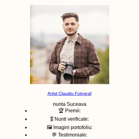
Artist Claudiu Fotograf
nunta
Suceava
🏆 Premii:
🎖️ Nunti verificate:
🖼️ Imagini portofoliu:
💬 Testimoniale: