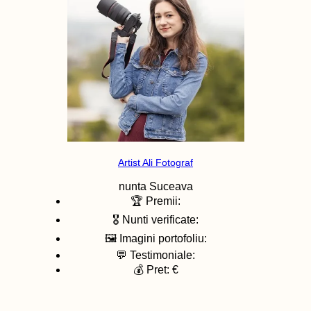
Artist Ali Fotograf
nunta
Suceava
🏆 Premii:
🎖️ Nunti verificate:
🖼️ Imagini portofoliu:
💬 Testimoniale:
💰 Pret: €