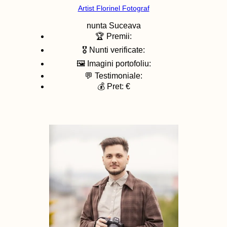
Artist Florinel Fotograf
nunta
Suceava
🏆 Premii:
🎖️ Nunti verificate:
🖼️ Imagini portofoliu:
💬 Testimoniale:
💰 Pret: €