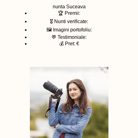
nunta
Suceava
🏆 Premii:
🎖️ Nunti verificate:
🖼️ Imagini portofoliu:
💬 Testimoniale:
💰 Pret: €