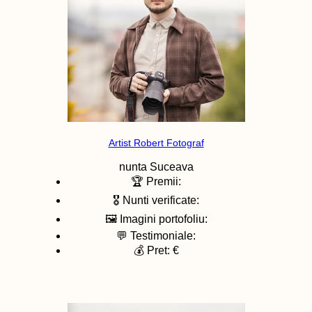
Artist Robert Fotograf
nunta
Suceava
🏆 Premii:
🎖️ Nunti verificate:
🖼️ Imagini portofoliu:
💬 Testimoniale:
💰 Pret: €