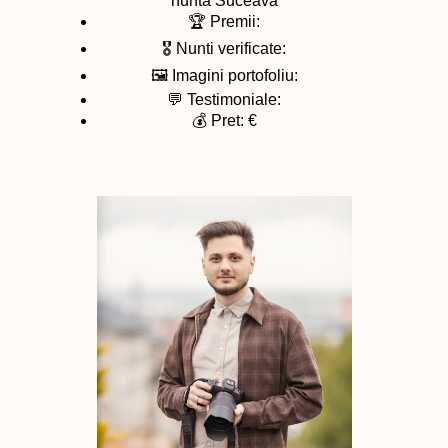
nunta
Suceava
🏆 Premii:
🎖️ Nunti verificate:
🖼️ Imagini portofoliu:
💬 Testimoniale:
💰 Pret: €