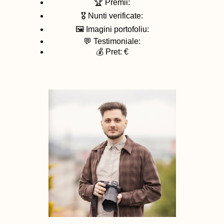
🏆 Premii:
🎖️ Nunti verificate:
🖼️ Imagini portofoliu:
💬 Testimoniale:
💰 Pret: €