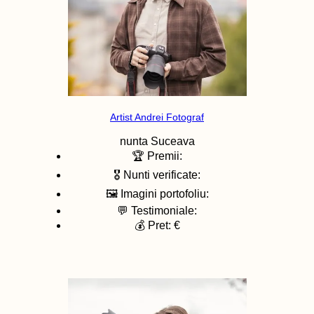
Artist Andrei Fotograf
nunta
Suceava
🏆 Premii:
🎖️ Nunti verificate:
🖼️ Imagini portofoliu:
💬 Testimoniale:
💰 Pret: €