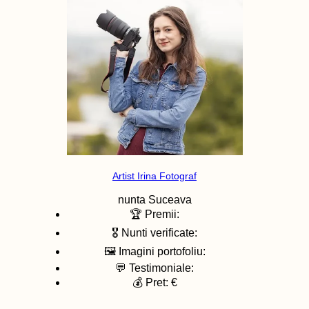
Artist Irina Fotograf
nunta
Suceava
🏆 Premii:
🎖️ Nunti verificate:
🖼️ Imagini portofoliu:
💬 Testimoniale:
💰 Pret: €