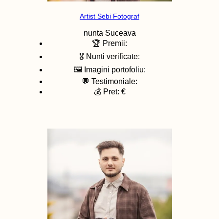
Artist Sebi Fotograf
nunta
Suceava
🏆 Premii:
🎖️ Nunti verificate:
🖼️ Imagini portofoliu:
💬 Testimoniale:
💰 Pret: €