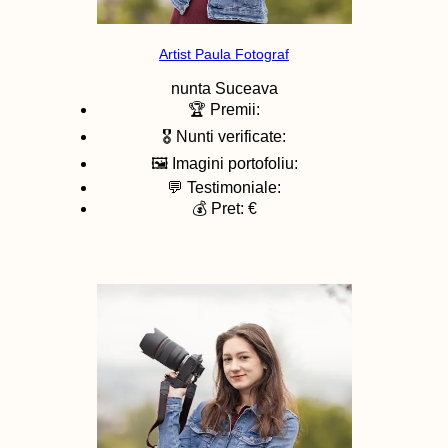
Artist Paula Fotograf
nunta
Suceava
🏆 Premii:
🎖️ Nunti verificate:
🖼️ Imagini portofoliu:
💬 Testimoniale:
💰 Pret: €