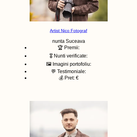
Artist Nico Fotograf
nunta
Suceava
🏆 Premii:
🎖️ Nunti verificate:
🖼️ Imagini portofoliu:
💬 Testimoniale:
💰 Pret: €