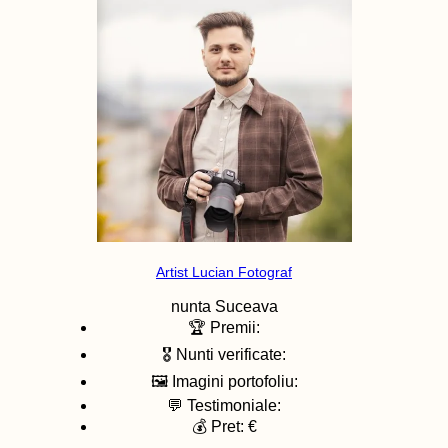
Artist Lucian Fotograf
nunta
Suceava
🏆 Premii:
🎖️ Nunti verificate:
🖼️ Imagini portofoliu:
💬 Testimoniale:
💰 Pret: €