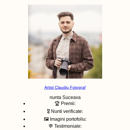
Artist Claudiu Fotograf
nunta
Suceava
🏆 Premii:
🎖️ Nunti verificate:
🖼️ Imagini portofoliu:
💬 Testimoniale: