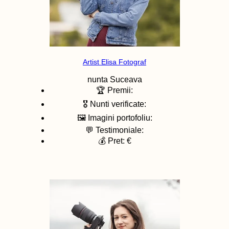
Artist Elisa Fotograf
nunta
Suceava
🏆 Premii:
🎖️ Nunti verificate:
🖼️ Imagini portofoliu:
💬 Testimoniale:
💰 Pret: €