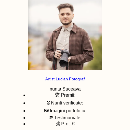
Artist Lucian Fotograf
nunta
Suceava
🏆 Premii:
🎖️ Nunti verificate:
🖼️ Imagini portofoliu:
💬 Testimoniale:
💰 Pret: €