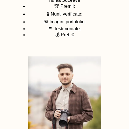
nunta
Suceava
🏆 Premii:
🎖️ Nunti verificate:
🖼️ Imagini portofoliu:
💬 Testimoniale:
💰 Pret: €