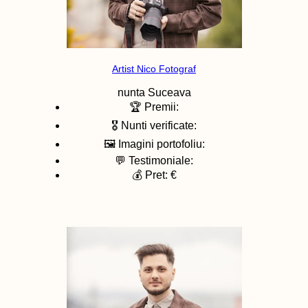
Artist Nico Fotograf
nunta
Suceava
🏆 Premii:
🎖️ Nunti verificate:
🖼️ Imagini portofoliu:
💬 Testimoniale:
💰 Pret: €