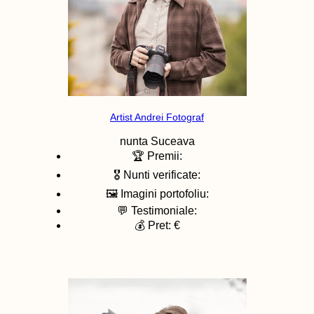
Artist Andrei Fotograf
nunta
Suceava
🏆 Premii:
🎖️ Nunti verificate:
🖼️ Imagini portofoliu:
💬 Testimoniale:
💰 Pret: €