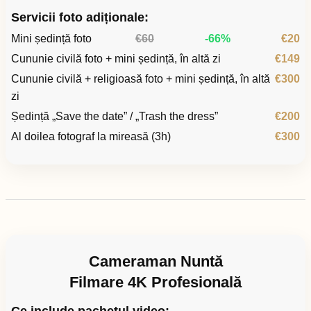
Servicii foto adiționale:
Mini ședință foto
€60
-66%
€20
Cununie civilă foto + mini ședință, în altă zi
€149
Cununie civilă + religioasă foto + mini ședință, în altă
€300
zi
Ședință „Save the date” / „Trash the dress”
€200
Al doilea fotograf la mireasă (3h)
€300
Cameraman Nuntă
Filmare 4K Profesională