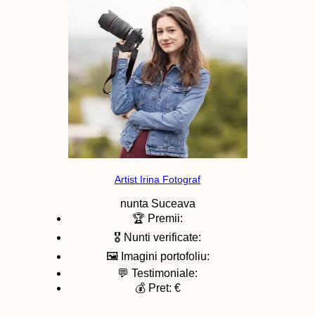
Artist Irina Fotograf
nunta
Suceava
🏆 Premii:
🎖️ Nunti verificate:
🖼️ Imagini portofoliu:
💬 Testimoniale:
💰 Pret: €