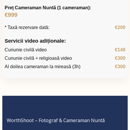
Preț Cameraman Nuntă (1 cameraman):
€999
* Taxă rezervare dată:
€200
Servicii video adiționale:
Cununie civilă video
€149
Cununie civilă + religioasă video
€300
Al doilea cameraman la mireasă (3h)
€300
WorthShoot – Fotograf & Cameraman Nuntă