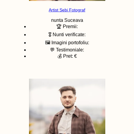
Artist Sebi Fotograf
nunta
Suceava
🏆 Premii:
🎖️ Nunti verificate:
🖼️ Imagini portofoliu:
💬 Testimoniale:
💰 Pret: €