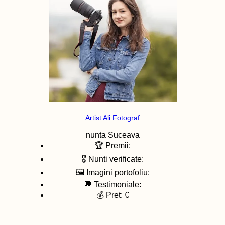
Artist Ali Fotograf
nunta
Suceava
🏆 Premii:
🎖️ Nunti verificate:
🖼️ Imagini portofoliu:
💬 Testimoniale:
💰 Pret: €