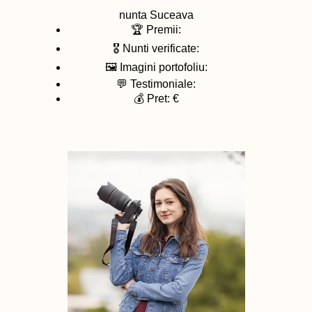
nunta
Suceava
🏆 Premii:
🎖️ Nunti verificate:
🖼️ Imagini portofoliu:
💬 Testimoniale:
💰 Pret: €