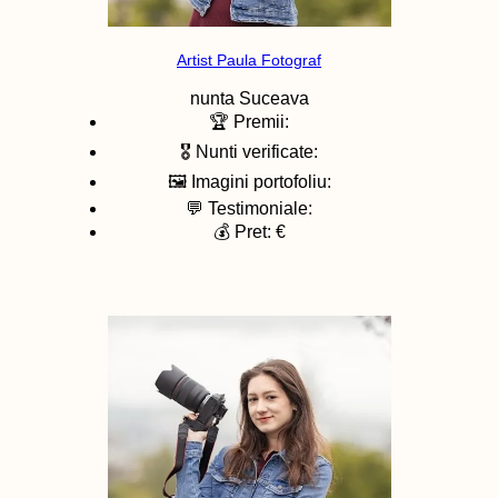
Artist Paula Fotograf
nunta
Suceava
🏆 Premii:
🎖️ Nunti verificate:
🖼️ Imagini portofoliu:
💬 Testimoniale:
💰 Pret: €