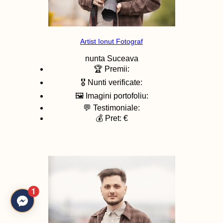
Artist Ionut Fotograf
nunta
Suceava
🏆 Premii:
🎖️ Nunti verificate:
🖼️ Imagini portofoliu:
💬 Testimoniale:
💰 Pret: €