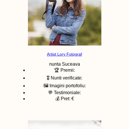
Artist Lory Fotograf
nunta
Suceava
🏆 Premii:
🎖️ Nunti verificate:
🖼️ Imagini portofoliu:
💬 Testimoniale:
💰 Pret: €