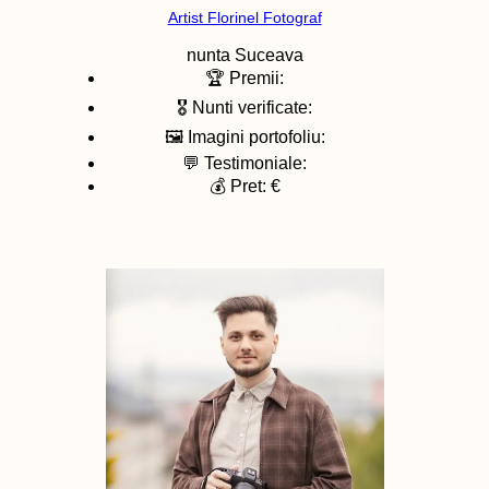
Artist Florinel Fotograf
nunta
Suceava
🏆 Premii:
🎖️ Nunti verificate:
🖼️ Imagini portofoliu:
💬 Testimoniale:
💰 Pret: €