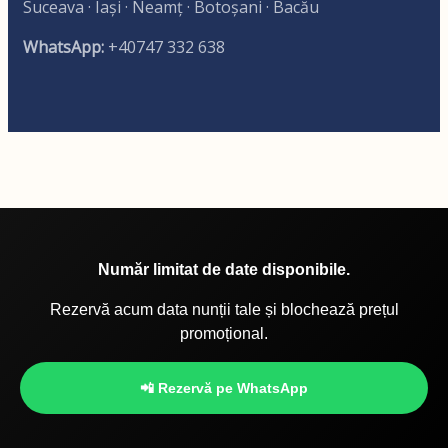
Suceava · Iași · Neamț · Botoșani · Bacău
WhatsApp:
+40747 332 638
Număr limitat de date disponibile.
Rezervă acum data nunții tale și blochează prețul
promoțional.
📲 Rezervă pe WhatsApp