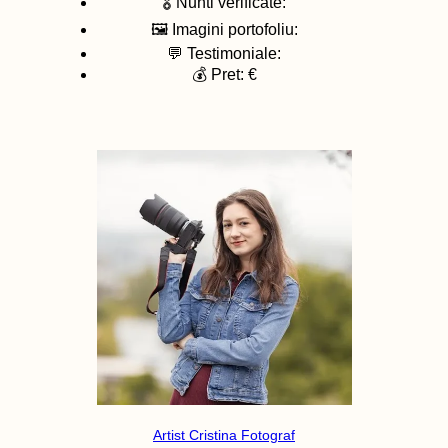
🎖️ Nunti verificate:
🖼️ Imagini portofoliu:
💬 Testimoniale:
💰 Pret: €
Artist Cristina Fotograf