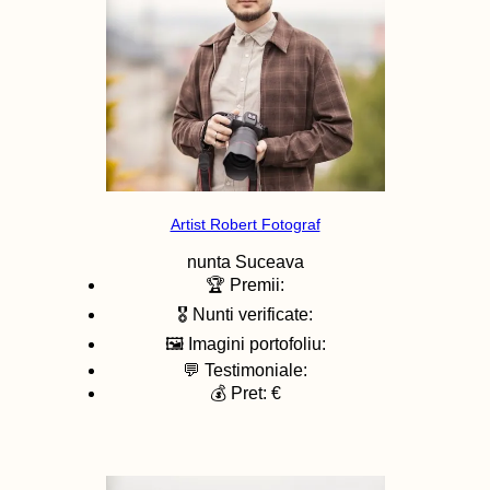
Artist Robert Fotograf
nunta
Suceava
🏆 Premii:
🎖️ Nunti verificate:
🖼️ Imagini portofoliu:
💬 Testimoniale:
💰 Pret: €