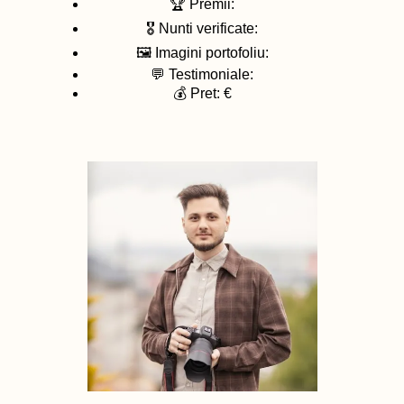
🏆 Premii:
🎖️ Nunti verificate:
🖼️ Imagini portofoliu:
💬 Testimoniale:
💰 Pret: €