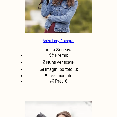
Artist Lory Fotograf
nunta
Suceava
🏆 Premii:
🎖️ Nunti verificate:
🖼️ Imagini portofoliu:
💬 Testimoniale:
💰 Pret: €