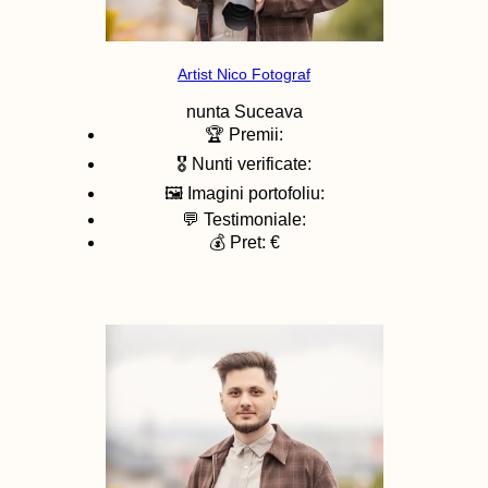
Artist Nico Fotograf
nunta
Suceava
🏆 Premii:
🎖️ Nunti verificate:
🖼️ Imagini portofoliu:
💬 Testimoniale:
💰 Pret: €