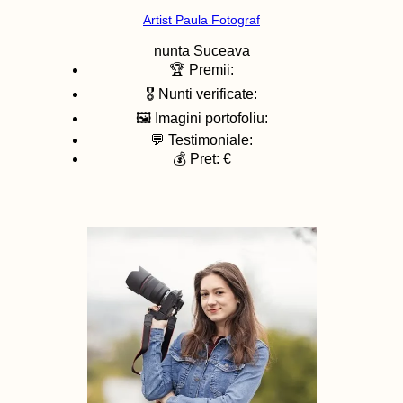
Artist Paula Fotograf
nunta
Suceava
🏆 Premii:
🎖️ Nunti verificate:
🖼️ Imagini portofoliu:
💬 Testimoniale:
💰 Pret: €