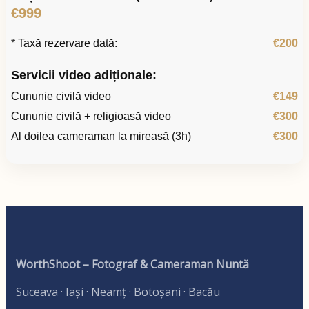
€999
* Taxă rezervare dată:
€200
Servicii video adiționale:
Cununie civilă video
€149
Cununie civilă + religioasă video
€300
Al doilea cameraman la mireasă (3h)
€300
WorthShoot – Fotograf & Cameraman Nuntă
Suceava · Iași · Neamț · Botoșani · Bacău