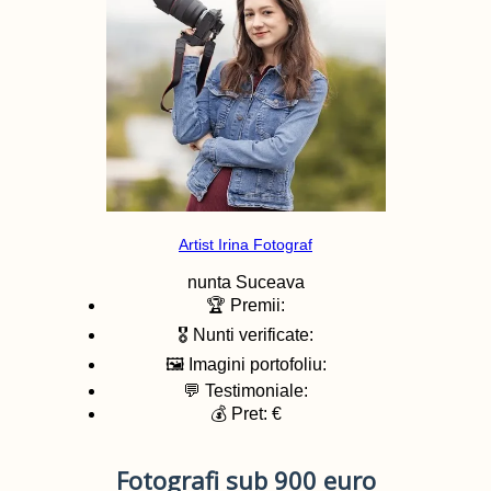
Artist Irina Fotograf
nunta
Suceava
🏆 Premii:
🎖️ Nunti verificate:
🖼️ Imagini portofoliu:
💬 Testimoniale:
💰 Pret: €
Fotografi sub 900 euro