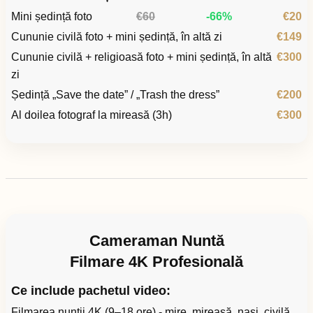
Mini ședință foto
€60
-66%
€20
Cununie civilă foto + mini ședință, în altă zi
€149
Cununie civilă + religioasă foto + mini ședință, în altă
€300
zi
Ședință „Save the date” / „Trash the dress”
€200
Al doilea fotograf la mireasă (3h)
€300
Cameraman Nuntă
Filmare 4K Profesională
Ce include pachetul video:
Filmarea nunții 4K (9–18 ore) - mire, mireasă, nași, civilă,