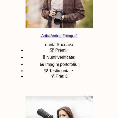
Artist Andrei Fotograf
nunta
Suceava
🏆 Premii:
🎖️ Nunti verificate:
🖼️ Imagini portofoliu:
💬 Testimoniale:
💰 Pret: €