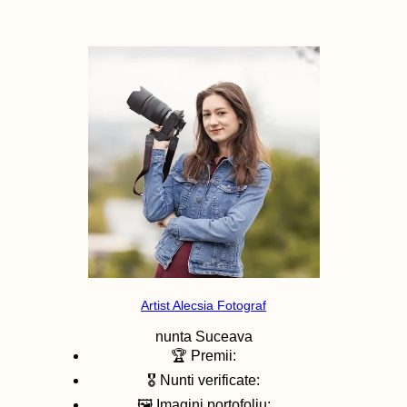
Artist Alecsia Fotograf
nunta
Suceava
🏆 Premii:
🎖️ Nunti verificate:
🖼️ Imagini portofoliu: