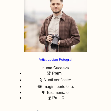
Artist Lucian Fotograf
nunta
Suceava
🏆 Premii:
🎖️ Nunti verificate:
🖼️ Imagini portofoliu:
💬 Testimoniale:
💰 Pret: €