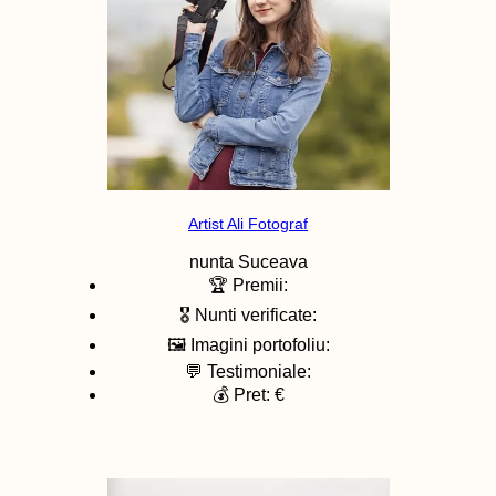
Artist Ali Fotograf
nunta
Suceava
🏆 Premii:
🎖️ Nunti verificate:
🖼️ Imagini portofoliu:
💬 Testimoniale:
💰 Pret: €