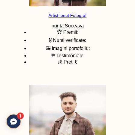
Artist Ionut Fotograf
nunta
Suceava
🏆 Premii:
🎖️ Nunti verificate:
🖼️ Imagini portofoliu:
💬 Testimoniale:
💰 Pret: €