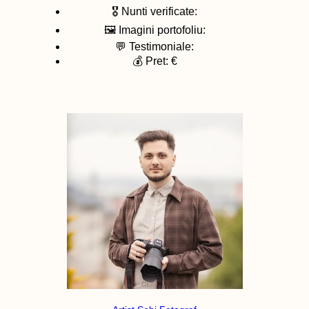
🎖️ Nunti verificate:
🖼️ Imagini portofoliu:
💬 Testimoniale:
💰 Pret: €