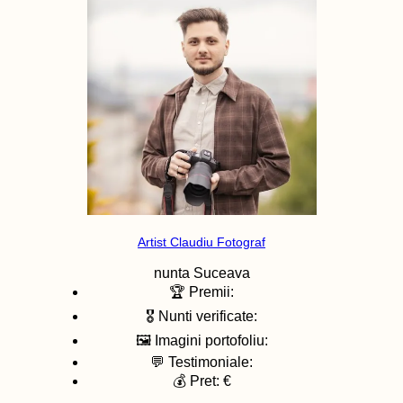
Artist Claudiu Fotograf
nunta
Suceava
🏆 Premii:
🎖️ Nunti verificate:
🖼️ Imagini portofoliu:
💬 Testimoniale:
💰 Pret: €