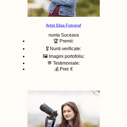
Artist Elisa Fotograf
nunta
Suceava
🏆 Premii:
🎖️ Nunti verificate:
🖼️ Imagini portofoliu:
💬 Testimoniale:
💰 Pret: €