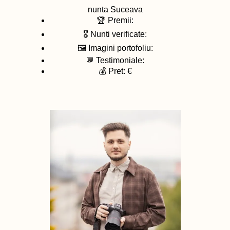
nunta
Suceava
🏆 Premii:
🎖️ Nunti verificate:
🖼️ Imagini portofoliu:
💬 Testimoniale:
💰 Pret: €