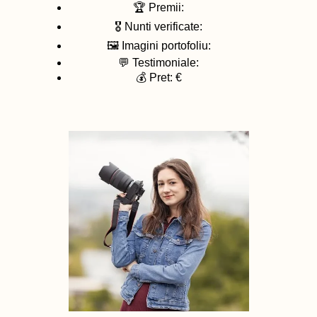
🏆 Premii:
🎖️ Nunti verificate:
🖼️ Imagini portofoliu:
💬 Testimoniale:
💰 Pret: €