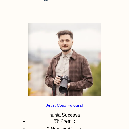
Artist Coso Fotograf
nunta
Suceava
🏆 Premii:
🎖️ Nunti verificate: