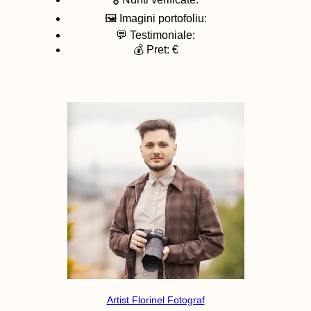
🖼️ Imagini portofoliu:
💬 Testimoniale:
💰 Pret: €
Artist Florinel Fotograf