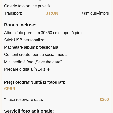
Galerie foto online privată
Transport:
3 RON
/ km dus–întors
Bonus incluse:
Album foto premium 30×60 cm, copertă piele
Stick USB personalizat
Machetare album profesională
Content creator pentru social media
Mini ședință foto „Save the date”
Predare digitală în 14 zile
Preț Fotograf Nuntă (1 fotograf):
€999
* Taxă rezervare dată:
€200
Servicii foto adiționale: