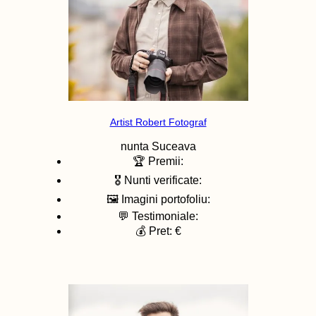
Artist Robert Fotograf
nunta
Suceava
🏆 Premii:
🎖️ Nunti verificate:
🖼️ Imagini portofoliu:
💬 Testimoniale:
💰 Pret: €