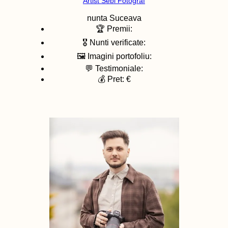
Artist Sebi Fotograf
nunta
Suceava
🏆 Premii:
🎖️ Nunti verificate:
🖼️ Imagini portofoliu:
💬 Testimoniale:
💰 Pret: €