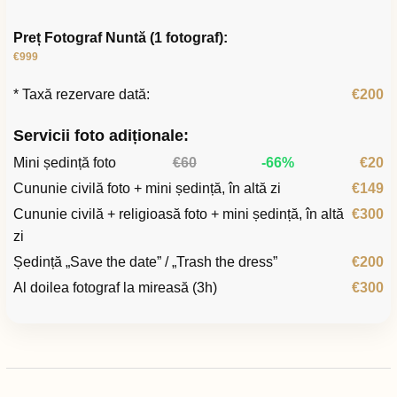
Preț Fotograf Nuntă (1 fotograf):
€999
* Taxă rezervare dată:
€200
Servicii foto adiționale:
Mini ședință foto
€60
-66%
€20
Cununie civilă foto + mini ședință, în altă zi
€149
Cununie civilă + religioasă foto + mini ședință, în altă
€300
zi
Ședință „Save the date” / „Trash the dress”
€200
Al doilea fotograf la mireasă (3h)
€300