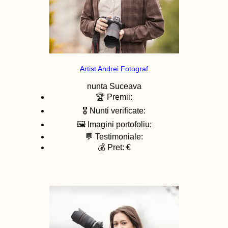
Artist Andrei Fotograf
nunta
Suceava
🏆 Premii:
🎖️ Nunti verificate:
🖼️ Imagini portofoliu:
💬 Testimoniale:
💰 Pret: €