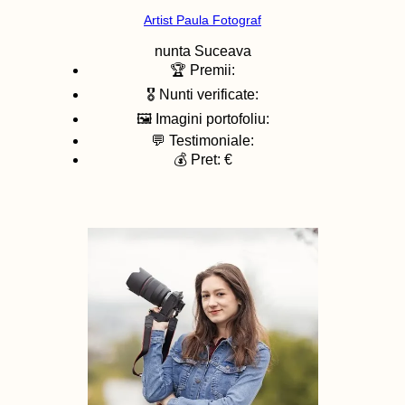
Artist Paula Fotograf
nunta
Suceava
🏆 Premii:
🎖️ Nunti verificate:
🖼️ Imagini portofoliu:
💬 Testimoniale:
💰 Pret: €