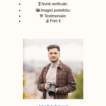
🎖️ Nunti verificate:
🖼️ Imagini portofoliu:
💬 Testimoniale:
💰 Pret: €