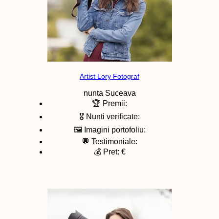
Artist Lory Fotograf
nunta
Suceava
🏆 Premii:
🎖️ Nunti verificate:
🖼️ Imagini portofoliu:
💬 Testimoniale:
💰 Pret: €