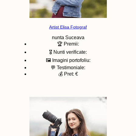
Artist Elisa Fotograf
nunta
Suceava
🏆 Premii:
🎖️ Nunti verificate:
🖼️ Imagini portofoliu:
💬 Testimoniale:
💰 Pret: €