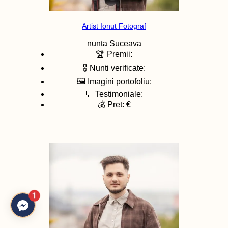
Artist Ionut Fotograf
nunta
Suceava
🏆 Premii:
🎖️ Nunti verificate:
🖼️ Imagini portofoliu:
💬 Testimoniale:
💰 Pret: €