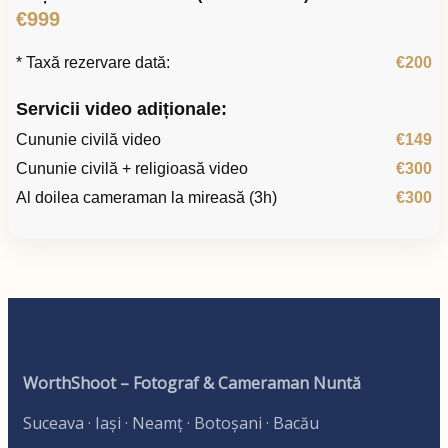
€999
* Taxă rezervare dată:
€200
Servicii video adiționale:
Cununie civilă video
€149
Cununie civilă + religioasă video
€300
Al doilea cameraman la mireasă (3h)
€300
WorthShoot – Fotograf & Cameraman Nuntă
Suceava · Iași · Neamț · Botoșani · Bacău