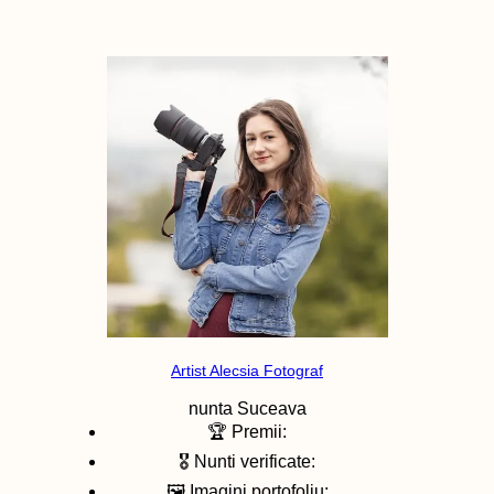
Artist Alecsia Fotograf
nunta
Suceava
🏆 Premii:
🎖️ Nunti verificate:
🖼️ Imagini portofoliu: