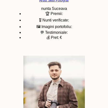
Artist Sebi Fotograf
nunta
Suceava
🏆 Premii:
🎖️ Nunti verificate:
🖼️ Imagini portofoliu:
💬 Testimoniale:
💰 Pret: €