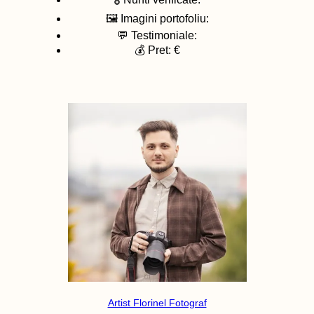
🖼️ Imagini portofoliu:
💬 Testimoniale:
💰 Pret: €
Artist Florinel Fotograf