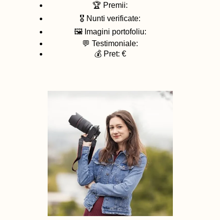
🏆 Premii:
🎖️ Nunti verificate:
🖼️ Imagini portofoliu:
💬 Testimoniale:
💰 Pret: €