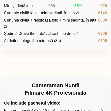
Mini ședință foto
€60
-66%
€20
Cununie civilă foto + mini ședință, în altă zi
€149
Cununie civilă + religioasă foto + mini ședință, în altă
€300
zi
Ședință „Save the date” / „Trash the dress”
€200
Al doilea fotograf la mireasă (3h)
€300
Cameraman Nuntă
Filmare 4K Profesională
Ce include pachetul video:
Filmarea nunții 4K (9–18 ore) - mire, mireasă, nași, civilă,