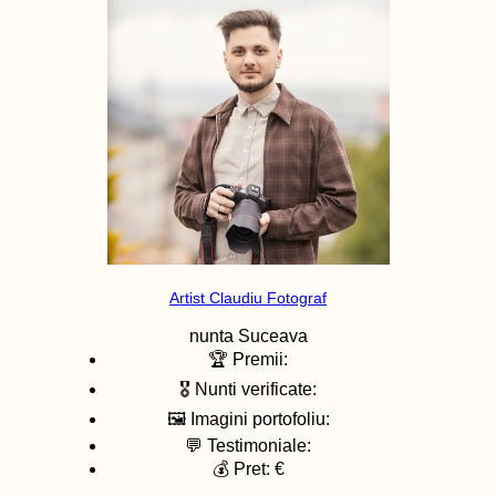
Artist Claudiu Fotograf
nunta
Suceava
🏆 Premii:
🎖️ Nunti verificate:
🖼️ Imagini portofoliu:
💬 Testimoniale:
💰 Pret: €