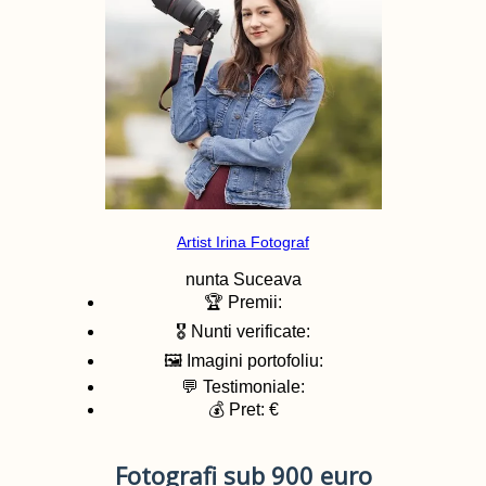
Artist Irina Fotograf
nunta
Suceava
🏆 Premii:
🎖️ Nunti verificate:
🖼️ Imagini portofoliu:
💬 Testimoniale:
💰 Pret: €
Fotografi sub 900 euro