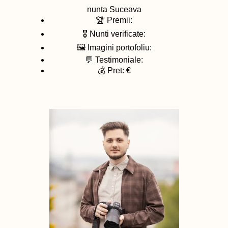
nunta
Suceava
🏆 Premii:
🎖️ Nunti verificate:
🖼️ Imagini portofoliu:
💬 Testimoniale:
💰 Pret: €