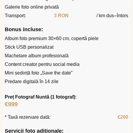
Galerie foto online privată
Transport:
3 RON
/ km dus–întors
Bonus incluse:
Album foto premium 30×60 cm, copertă piele
Stick USB personalizat
Machetare album profesională
Content creator pentru social media
Mini ședință foto „Save the date”
Predare digitală în 14 zile
Preț Fotograf Nuntă (1 fotograf):
€999
* Taxă rezervare dată:
€200
Servicii foto adiționale: