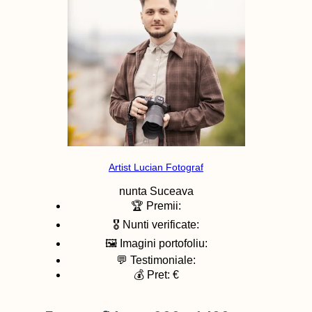
Artist Lucian Fotograf
nunta
Suceava
🏆 Premii:
🎖️ Nunti verificate:
🖼️ Imagini portofoliu:
💬 Testimoniale:
💰 Pret: €