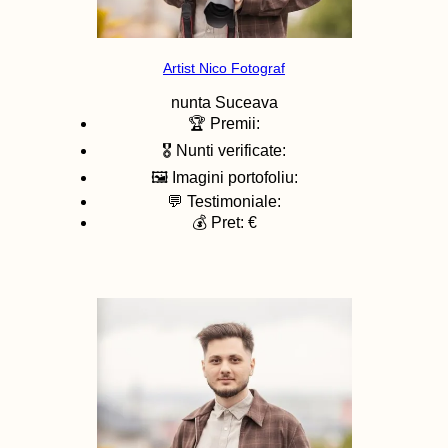
Artist Nico Fotograf
nunta
Suceava
🏆 Premii:
🎖️ Nunti verificate:
🖼️ Imagini portofoliu:
💬 Testimoniale:
💰 Pret: €