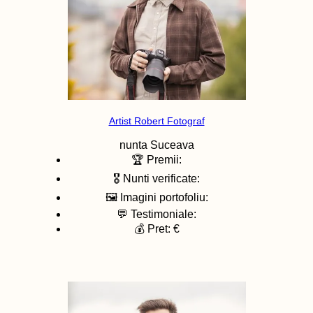
Artist Robert Fotograf
nunta
Suceava
🏆 Premii:
🎖️ Nunti verificate:
🖼️ Imagini portofoliu:
💬 Testimoniale:
💰 Pret: €