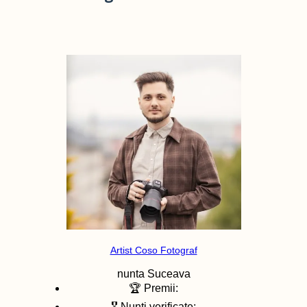
Artist Coso Fotograf
nunta
Suceava
🏆 Premii:
🎖️ Nunti verificate: