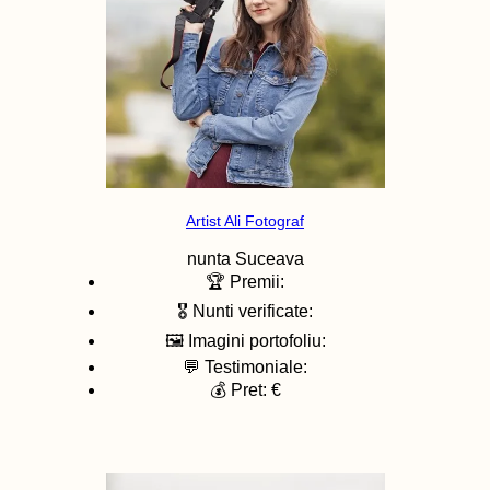
Artist Ali Fotograf
nunta
Suceava
🏆 Premii:
🎖️ Nunti verificate:
🖼️ Imagini portofoliu:
💬 Testimoniale:
💰 Pret: €