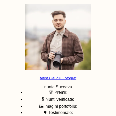
Artist Claudiu Fotograf
nunta
Suceava
🏆 Premii:
🎖️ Nunti verificate:
🖼️ Imagini portofoliu:
💬 Testimoniale: