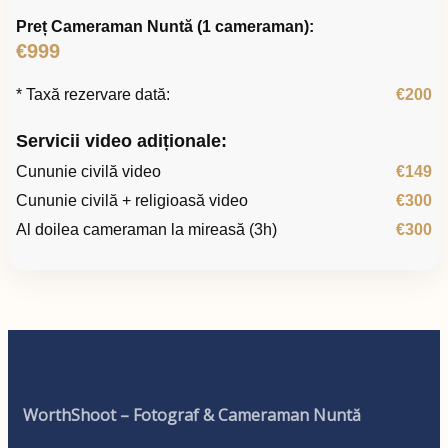
Preț Cameraman Nuntă (1 cameraman):
€999
* Taxă rezervare dată:
€200
Servicii video adiționale:
Cununie civilă video
€149
Cununie civilă + religioasă video
€300
Al doilea cameraman la mireasă (3h)
€300
WorthShoot – Fotograf & Cameraman Nuntă