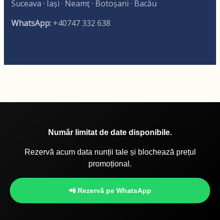
Suceava · Iași · Neamț · Botoșani · Bacău
WhatsApp:
+40747 332 638
Număr limitat de date disponibile.
Rezervă acum data nunții tale și blochează prețul
promoțional.
📲 Rezervă pe WhatsApp