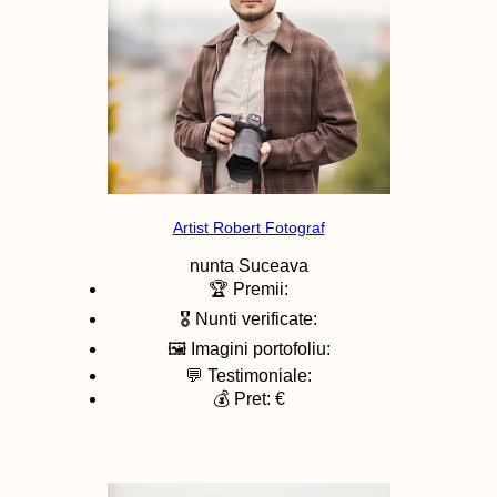
Artist Robert Fotograf
nunta
Suceava
🏆 Premii:
🎖️ Nunti verificate:
🖼️ Imagini portofoliu:
💬 Testimoniale:
💰 Pret: €