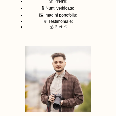
🏆 Premii:
🎖️ Nunti verificate:
🖼️ Imagini portofoliu:
💬 Testimoniale:
💰 Pret: €