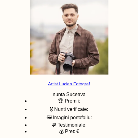
Artist Lucian Fotograf
nunta
Suceava
🏆 Premii:
🎖️ Nunti verificate:
🖼️ Imagini portofoliu:
💬 Testimoniale:
💰 Pret: €