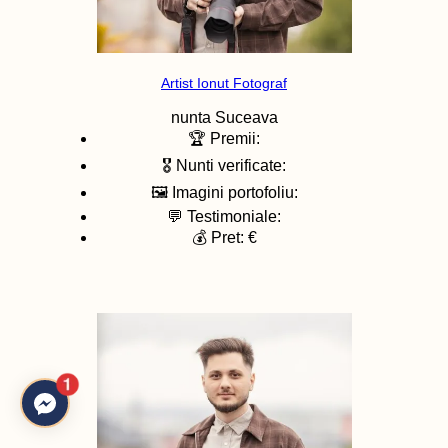
Artist Ionut Fotograf
nunta
Suceava
🏆 Premii:
🎖️ Nunti verificate:
🖼️ Imagini portofoliu:
💬 Testimoniale:
💰 Pret: €