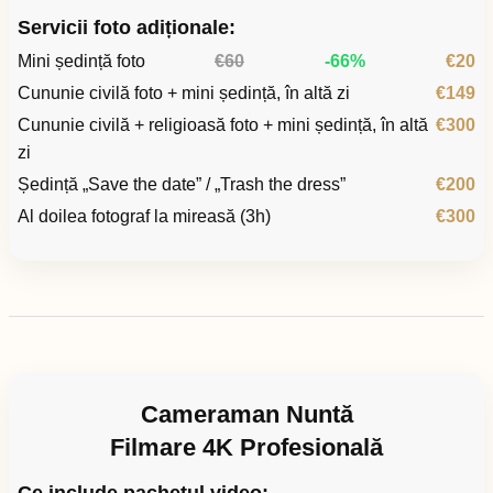
Servicii foto adiționale:
Mini ședință foto
€60
-66%
€20
Cununie civilă foto + mini ședință, în altă zi
€149
Cununie civilă + religioasă foto + mini ședință, în altă
€300
zi
Ședință „Save the date” / „Trash the dress”
€200
Al doilea fotograf la mireasă (3h)
€300
Cameraman Nuntă
Filmare 4K Profesională