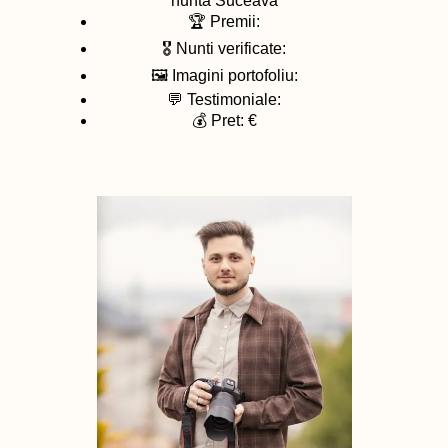
nunta
Suceava
🏆 Premii:
🎖️ Nunti verificate:
🖼️ Imagini portofoliu:
💬 Testimoniale:
💰 Pret: €