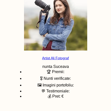
Artist Ali Fotograf
nunta
Suceava
🏆 Premii:
🎖️ Nunti verificate:
🖼️ Imagini portofoliu:
💬 Testimoniale:
💰 Pret: €