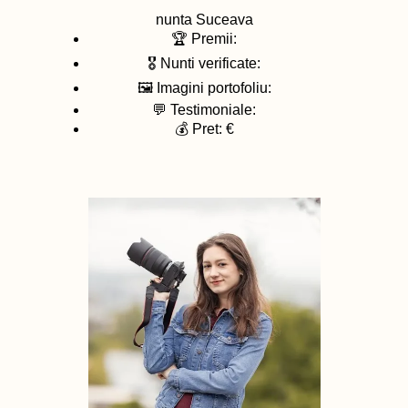
nunta
Suceava
🏆 Premii:
🎖️ Nunti verificate:
🖼️ Imagini portofoliu:
💬 Testimoniale:
💰 Pret: €