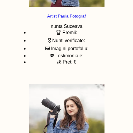
Artist Paula Fotograf
nunta
Suceava
🏆 Premii:
🎖️ Nunti verificate:
🖼️ Imagini portofoliu:
💬 Testimoniale:
💰 Pret: €