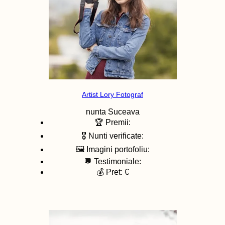
Artist Lory Fotograf
nunta
Suceava
🏆 Premii:
🎖️ Nunti verificate:
🖼️ Imagini portofoliu:
💬 Testimoniale:
💰 Pret: €