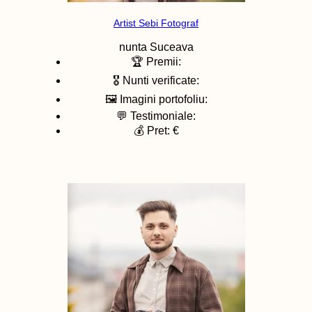
Artist Sebi Fotograf
nunta
Suceava
🏆 Premii:
🎖️ Nunti verificate:
🖼️ Imagini portofoliu:
💬 Testimoniale:
💰 Pret: €