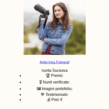
Artist Irina Fotograf
nunta
Suceava
🏆 Premii:
🎖️ Nunti verificate:
🖼️ Imagini portofoliu:
💬 Testimoniale:
💰 Pret: €