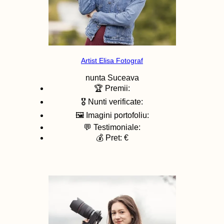
Artist Elisa Fotograf
nunta
Suceava
🏆 Premii:
🎖️ Nunti verificate:
🖼️ Imagini portofoliu:
💬 Testimoniale:
💰 Pret: €