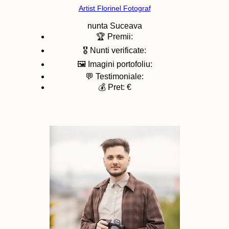
Artist Florinel Fotograf
nunta
Suceava
🏆 Premii:
🎖️ Nunti verificate:
🖼️ Imagini portofoliu:
💬 Testimoniale:
💰 Pret: €