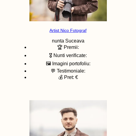
Artist Nico Fotograf
nunta
Suceava
🏆 Premii:
🎖️ Nunti verificate:
🖼️ Imagini portofoliu:
💬 Testimoniale:
💰 Pret: €