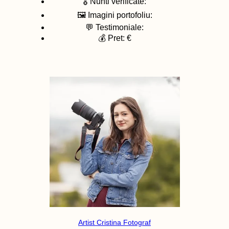
🎖️ Nunti verificate:
🖼️ Imagini portofoliu:
💬 Testimoniale:
💰 Pret: €
Artist Cristina Fotograf