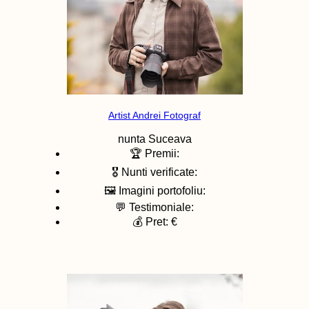
Artist Andrei Fotograf
nunta
Suceava
🏆 Premii:
🎖️ Nunti verificate:
🖼️ Imagini portofoliu:
💬 Testimoniale:
💰 Pret: €