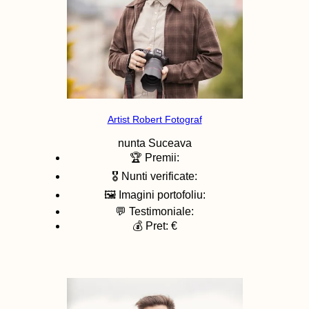
Artist Robert Fotograf
nunta
Suceava
🏆 Premii:
🎖️ Nunti verificate:
🖼️ Imagini portofoliu:
💬 Testimoniale:
💰 Pret: €