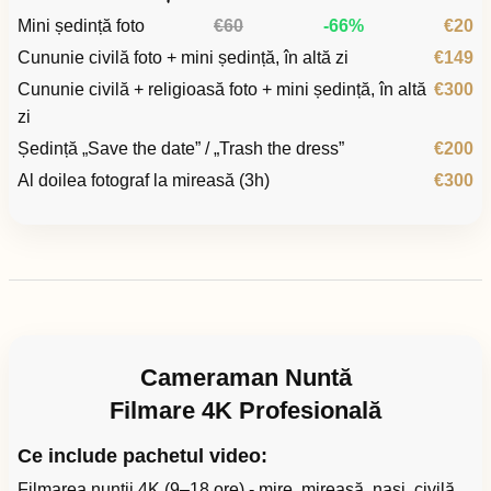
Mini ședință foto
€60
-66%
€20
Cununie civilă foto + mini ședință, în altă zi
€149
Cununie civilă + religioasă foto + mini ședință, în altă
€300
zi
Ședință „Save the date” / „Trash the dress”
€200
Al doilea fotograf la mireasă (3h)
€300
Cameraman Nuntă
Filmare 4K Profesională
Ce include pachetul video:
Filmarea nunții 4K (9–18 ore) - mire, mireasă, nași, civilă,