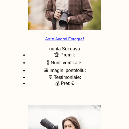
Artist Andrei Fotograf
nunta
Suceava
🏆 Premii:
🎖️ Nunti verificate:
🖼️ Imagini portofoliu:
💬 Testimoniale:
💰 Pret: €