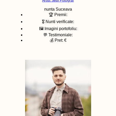
Artist Sebi Fotograf
nunta
Suceava
🏆 Premii:
🎖️ Nunti verificate:
🖼️ Imagini portofoliu:
💬 Testimoniale:
💰 Pret: €