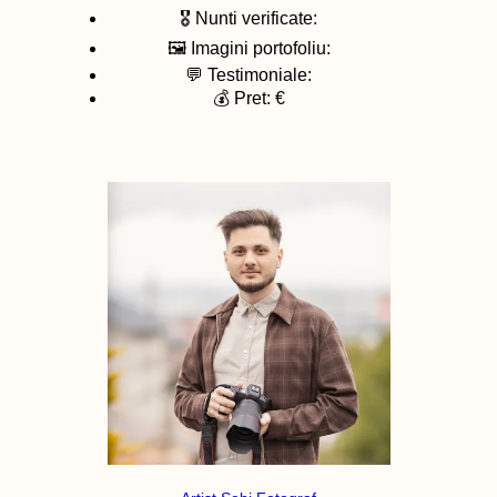
🎖️ Nunti verificate:
🖼️ Imagini portofoliu:
💬 Testimoniale:
💰 Pret: €