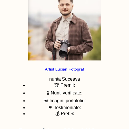
Artist Lucian Fotograf
nunta
Suceava
🏆 Premii:
🎖️ Nunti verificate:
🖼️ Imagini portofoliu:
💬 Testimoniale:
💰 Pret: €