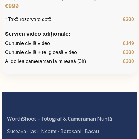
€999
* Taxă rezervare dată:
€200
Servicii video adiționale:
Cununie civilă video
€149
Cununie civilă + religioasă video
€300
Al doilea cameraman la mireasă (3h)
€300
WorthShoot – Fotograf & Cameraman Nuntă
Suceava · Iași · Neamț · Botoșani · Bacău