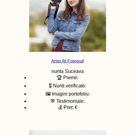
Artist Ali Fotograf
nunta
Suceava
🏆 Premii:
🎖️ Nunti verificate:
🖼️ Imagini portofoliu:
💬 Testimoniale:
💰 Pret: €