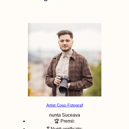
Artist Coso Fotograf
nunta
Suceava
🏆 Premii:
🎖️ Nunti verificate: