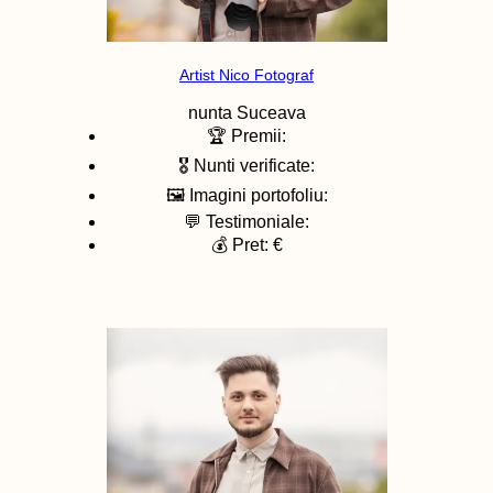
Artist Nico Fotograf
nunta
Suceava
🏆 Premii:
🎖️ Nunti verificate:
🖼️ Imagini portofoliu:
💬 Testimoniale:
💰 Pret: €