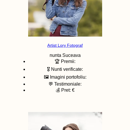
Artist Lory Fotograf
nunta
Suceava
🏆 Premii:
🎖️ Nunti verificate:
🖼️ Imagini portofoliu:
💬 Testimoniale:
💰 Pret: €