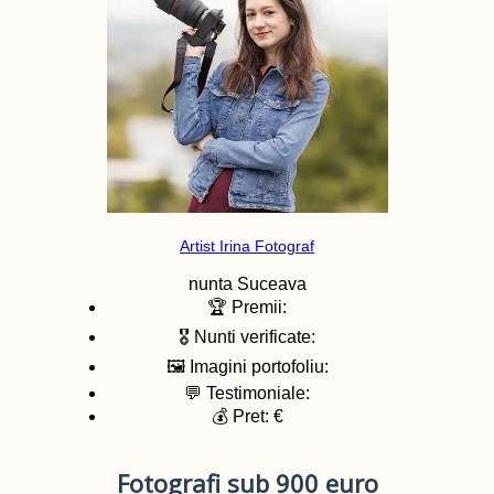
Artist Irina Fotograf
nunta
Suceava
🏆 Premii:
🎖️ Nunti verificate:
🖼️ Imagini portofoliu:
💬 Testimoniale:
💰 Pret: €
Fotografi sub 900 euro