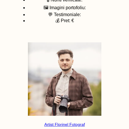
🖼️ Imagini portofoliu:
💬 Testimoniale:
💰 Pret: €
Artist Florinel Fotograf