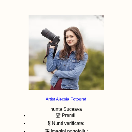
Artist Alecsia Fotograf
nunta
Suceava
🏆 Premii:
🎖️ Nunti verificate:
🖼️ Imagini portofoliu: