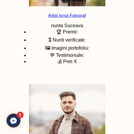
Artist Ionut Fotograf
nunta
Suceava
🏆 Premii:
🎖️ Nunti verificate:
🖼️ Imagini portofoliu:
💬 Testimoniale:
💰 Pret: €