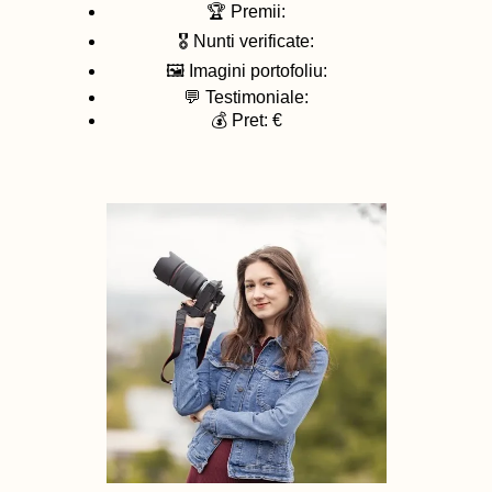
🏆 Premii:
🎖️ Nunti verificate:
🖼️ Imagini portofoliu:
💬 Testimoniale:
💰 Pret: €