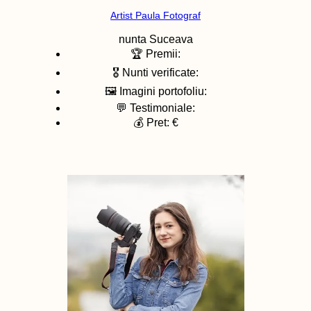
Artist Paula Fotograf
nunta
Suceava
🏆 Premii:
🎖️ Nunti verificate:
🖼️ Imagini portofoliu:
💬 Testimoniale:
💰 Pret: €