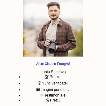
Artist Claudiu Fotograf
nunta
Suceava
🏆 Premii:
🎖️ Nunti verificate:
🖼️ Imagini portofoliu:
💬 Testimoniale:
💰 Pret: €