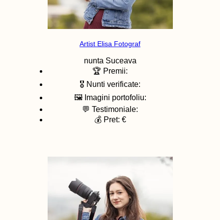
Artist Elisa Fotograf
nunta
Suceava
🏆 Premii:
🎖️ Nunti verificate:
🖼️ Imagini portofoliu:
💬 Testimoniale:
💰 Pret: €