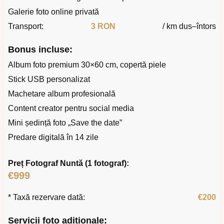
Galerie foto online privată
Transport:
3 RON
/ km dus–întors
Bonus incluse:
Album foto premium 30×60 cm, copertă piele
Stick USB personalizat
Machetare album profesională
Content creator pentru social media
Mini ședință foto „Save the date”
Predare digitală în 14 zile
Preț Fotograf Nuntă (1 fotograf):
€999
* Taxă rezervare dată:
€200
Servicii foto adiționale: