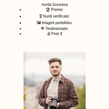
nunta
Suceava
🏆 Premii:
🎖️ Nunti verificate:
🖼️ Imagini portofoliu:
💬 Testimoniale:
💰 Pret: €