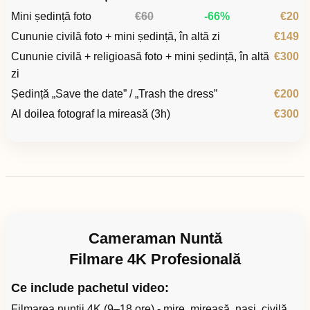
Mini ședință foto
€60
-66%
€20
Cununie civilă foto + mini ședință, în altă zi
€149
Cununie civilă + religioasă foto + mini ședință, în altă
€300
zi
Ședință „Save the date” / „Trash the dress”
€200
Al doilea fotograf la mireasă (3h)
€300
Cameraman Nuntă
Filmare 4K Profesională
Ce include pachetul video:
Filmarea nunții 4K (9–18 ore) - mire, mireasă, nași, civilă,