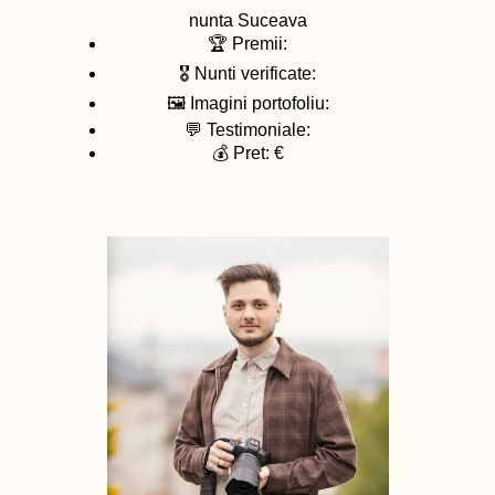
nunta
Suceava
🏆 Premii:
🎖️ Nunti verificate:
🖼️ Imagini portofoliu:
💬 Testimoniale:
💰 Pret: €