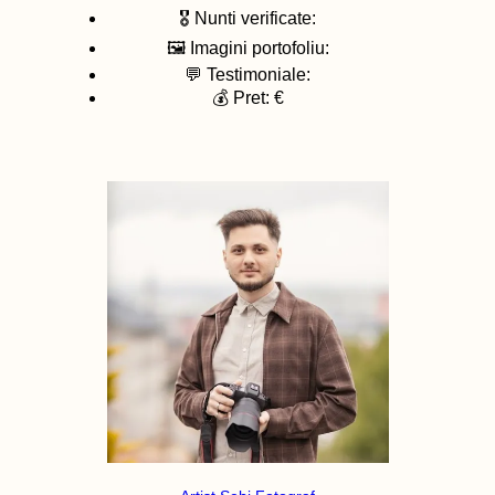
🎖️ Nunti verificate:
🖼️ Imagini portofoliu:
💬 Testimoniale:
💰 Pret: €