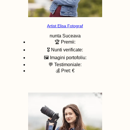
Artist Elisa Fotograf
nunta
Suceava
🏆 Premii:
🎖️ Nunti verificate:
🖼️ Imagini portofoliu:
💬 Testimoniale:
💰 Pret: €