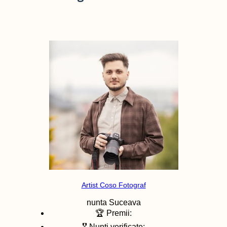
Artist Coso Fotograf
nunta
Suceava
🏆 Premii:
🎖️ Nunti verificate: