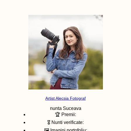
Artist Alecsia Fotograf
nunta
Suceava
🏆 Premii:
🎖️ Nunti verificate:
🖼️ Imagini portofoliu: