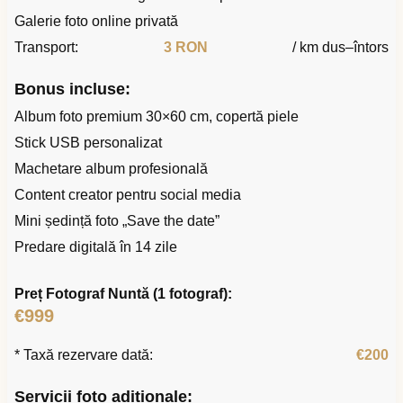
Galerie foto online privată
Transport:
3 RON
/ km dus–întors
Bonus incluse:
Album foto premium 30×60 cm, copertă piele
Stick USB personalizat
Machetare album profesională
Content creator pentru social media
Mini ședință foto „Save the date”
Predare digitală în 14 zile
Preț Fotograf Nuntă (1 fotograf):
€999
* Taxă rezervare dată:
€200
Servicii foto adiționale: