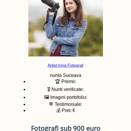
Artist Irina Fotograf
nunta
Suceava
🏆 Premii:
🎖️ Nunti verificate:
🖼️ Imagini portofoliu:
💬 Testimoniale:
💰 Pret: €
Fotografi sub 900 euro