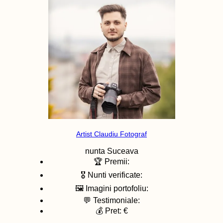
Artist Claudiu Fotograf
nunta
Suceava
🏆 Premii:
🎖️ Nunti verificate:
🖼️ Imagini portofoliu:
💬 Testimoniale:
💰 Pret: €