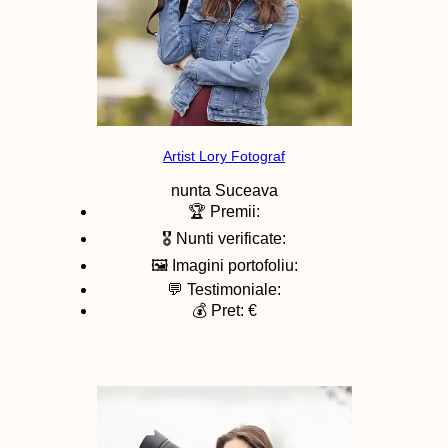
Artist Lory Fotograf
nunta
Suceava
🏆 Premii:
🎖️ Nunti verificate:
🖼️ Imagini portofoliu:
💬 Testimoniale:
💰 Pret: €