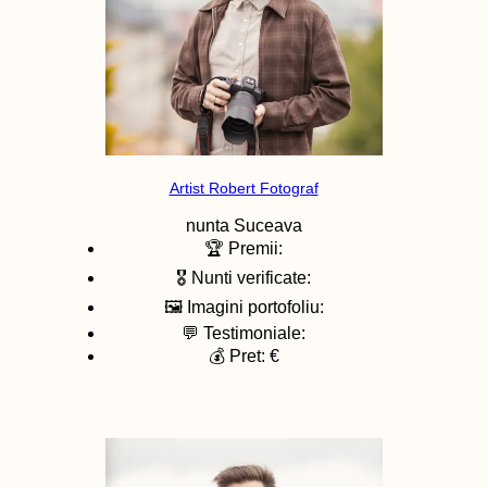
Artist Robert Fotograf
nunta
Suceava
🏆 Premii:
🎖️ Nunti verificate:
🖼️ Imagini portofoliu:
💬 Testimoniale:
💰 Pret: €