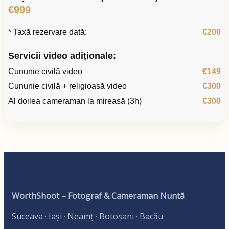
€999
* Taxă rezervare dată:
€200
Servicii video adiționale:
Cununie civilă video
€149
Cununie civilă + religioasă video
€300
Al doilea cameraman la mireasă (3h)
€300
WorthShoot – Fotograf & Cameraman Nuntă
Suceava · Iași · Neamț · Botoșani · Bacău