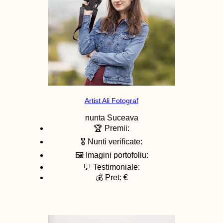
Artist Ali Fotograf
nunta
Suceava
🏆 Premii:
🎖️ Nunti verificate:
🖼️ Imagini portofoliu:
💬 Testimoniale:
💰 Pret: €