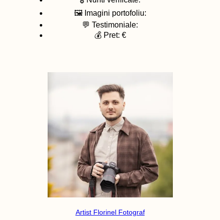
🖼️ Imagini portofoliu:
💬 Testimoniale:
💰 Pret: €
Artist Florinel Fotograf