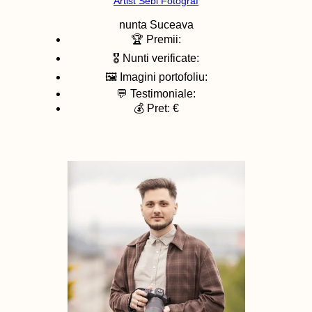
Artist Sebi Fotograf
nunta
Suceava
🏆 Premii:
🎖️ Nunti verificate:
🖼️ Imagini portofoliu:
💬 Testimoniale:
💰 Pret: €