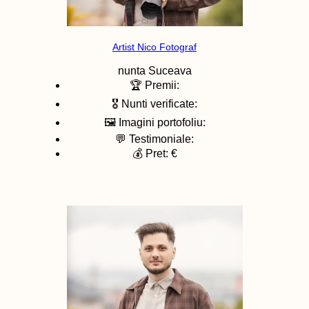
Artist Nico Fotograf
nunta
Suceava
🏆 Premii:
🎖️ Nunti verificate:
🖼️ Imagini portofoliu:
💬 Testimoniale:
💰 Pret: €