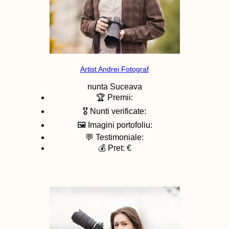
Artist Andrei Fotograf
nunta
Suceava
🏆 Premii:
🎖️ Nunti verificate:
🖼️ Imagini portofoliu:
💬 Testimoniale:
💰 Pret: €