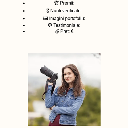
🏆 Premii:
🎖️ Nunti verificate:
🖼️ Imagini portofoliu:
💬 Testimoniale:
💰 Pret: €