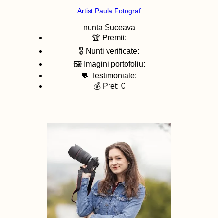
Artist Paula Fotograf
nunta
Suceava
🏆 Premii:
🎖️ Nunti verificate:
🖼️ Imagini portofoliu:
💬 Testimoniale:
💰 Pret: €