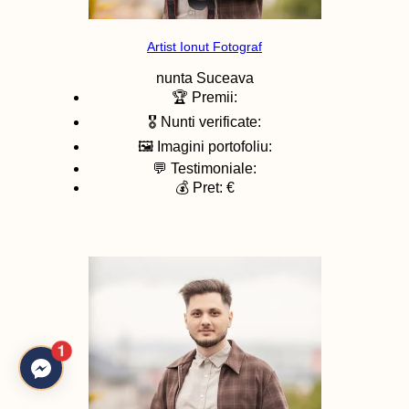
Artist Ionut Fotograf
nunta
Suceava
🏆 Premii:
🎖️ Nunti verificate:
🖼️ Imagini portofoliu:
💬 Testimoniale:
💰 Pret: €