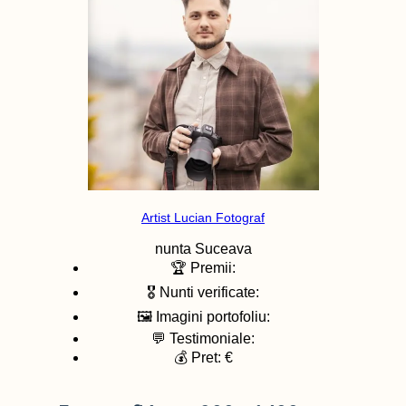
Artist Lucian Fotograf
nunta
Suceava
🏆 Premii:
🎖️ Nunti verificate:
🖼️ Imagini portofoliu:
💬 Testimoniale:
💰 Pret: €