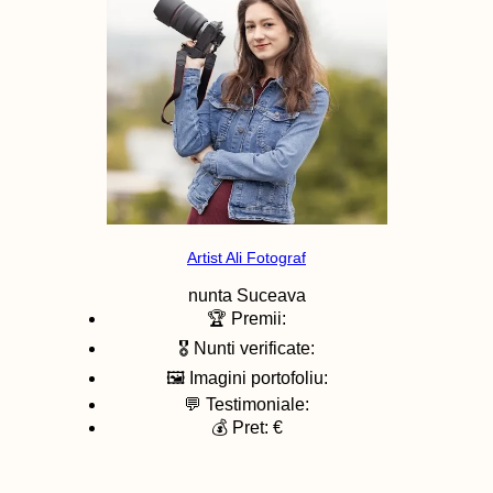
Artist Ali Fotograf
nunta
Suceava
🏆 Premii:
🎖️ Nunti verificate:
🖼️ Imagini portofoliu:
💬 Testimoniale:
💰 Pret: €