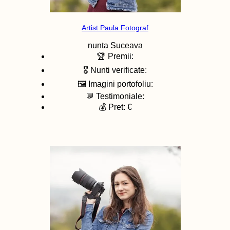
Artist Paula Fotograf
nunta
Suceava
🏆 Premii:
🎖️ Nunti verificate:
🖼️ Imagini portofoliu:
💬 Testimoniale:
💰 Pret: €