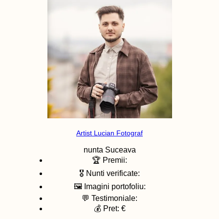
Artist Lucian Fotograf
nunta
Suceava
🏆 Premii:
🎖️ Nunti verificate:
🖼️ Imagini portofoliu:
💬 Testimoniale:
💰 Pret: €