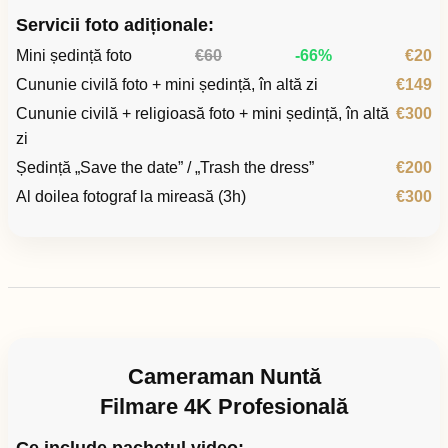
Servicii foto adiționale:
Mini ședință foto
€60
-66%
€20
Cununie civilă foto + mini ședință, în altă zi
€149
Cununie civilă + religioasă foto + mini ședință, în altă
€300
zi
Ședință „Save the date” / „Trash the dress”
€200
Al doilea fotograf la mireasă (3h)
€300
Cameraman Nuntă
Filmare 4K Profesională