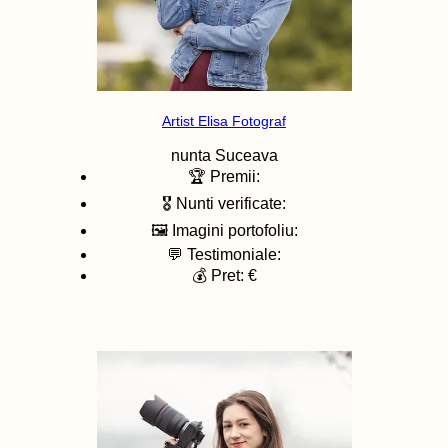
Artist Elisa Fotograf
nunta
Suceava
🏆 Premii:
🎖️ Nunti verificate:
🖼️ Imagini portofoliu:
💬 Testimoniale:
💰 Pret: €