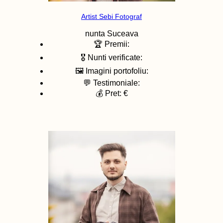
Artist Sebi Fotograf
nunta
Suceava
🏆 Premii:
🎖️ Nunti verificate:
🖼️ Imagini portofoliu:
💬 Testimoniale:
💰 Pret: €