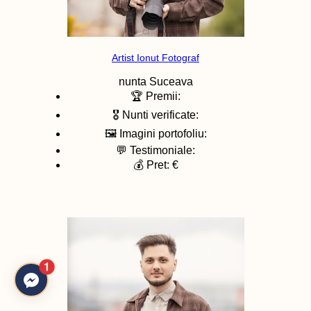
Artist Ionut Fotograf
nunta
Suceava
🏆 Premii:
🎖️ Nunti verificate:
🖼️ Imagini portofoliu:
💬 Testimoniale:
💰 Pret: €