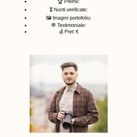
🏆 Premii:
🎖️ Nunti verificate:
🖼️ Imagini portofoliu:
💬 Testimoniale:
💰 Pret: €