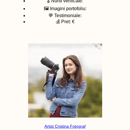
🎖️ Nunti verificate:
🖼️ Imagini portofoliu:
💬 Testimoniale:
💰 Pret: €
Artist Cristina Fotograf