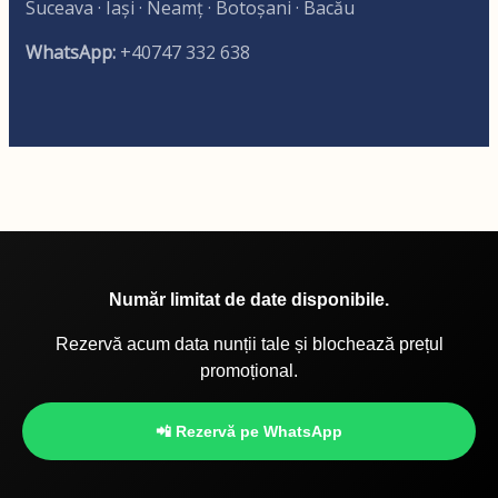
Suceava · Iași · Neamț · Botoșani · Bacău
WhatsApp:
+40747 332 638
Număr limitat de date disponibile.
Rezervă acum data nunții tale și blochează prețul
promoțional.
📲 Rezervă pe WhatsApp