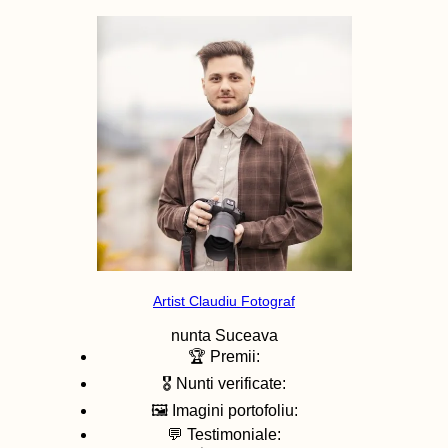
Artist Claudiu Fotograf
nunta
Suceava
🏆 Premii:
🎖️ Nunti verificate:
🖼️ Imagini portofoliu:
💬 Testimoniale: