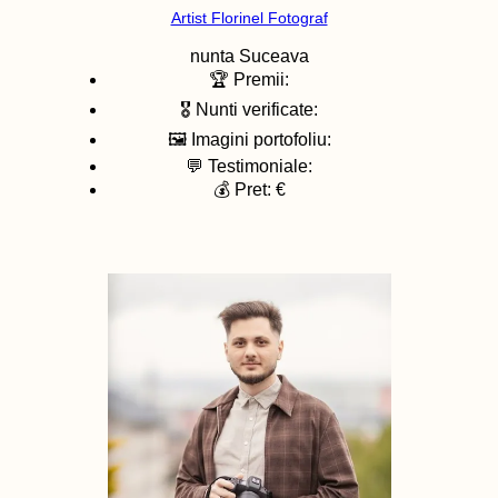
Artist Florinel Fotograf
nunta
Suceava
🏆 Premii:
🎖️ Nunti verificate:
🖼️ Imagini portofoliu:
💬 Testimoniale:
💰 Pret: €