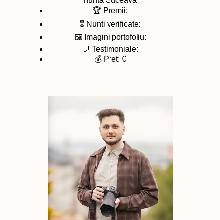
nunta
Suceava
🏆 Premii:
🎖️ Nunti verificate:
🖼️ Imagini portofoliu:
💬 Testimoniale:
💰 Pret: €