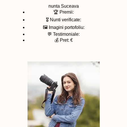
nunta
Suceava
🏆 Premii:
🎖️ Nunti verificate:
🖼️ Imagini portofoliu:
💬 Testimoniale:
💰 Pret: €