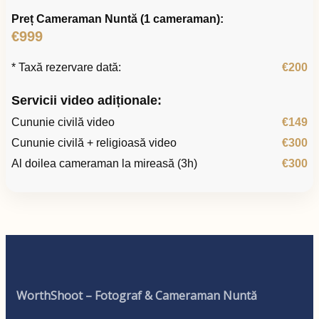
Preț Cameraman Nuntă (1 cameraman):
€999
* Taxă rezervare dată:
€200
Servicii video adiționale:
Cununie civilă video
€149
Cununie civilă + religioasă video
€300
Al doilea cameraman la mireasă (3h)
€300
WorthShoot – Fotograf & Cameraman Nuntă