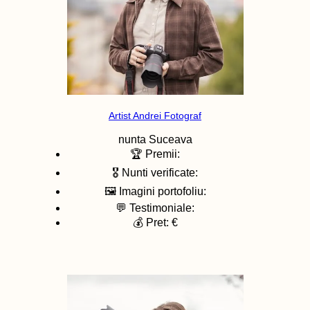
Artist Andrei Fotograf
nunta
Suceava
🏆 Premii:
🎖️ Nunti verificate:
🖼️ Imagini portofoliu:
💬 Testimoniale:
💰 Pret: €