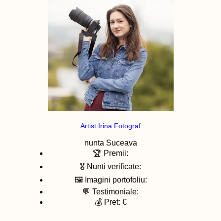
Artist Irina Fotograf
nunta
Suceava
🏆 Premii:
🎖️ Nunti verificate:
🖼️ Imagini portofoliu:
💬 Testimoniale:
💰 Pret: €