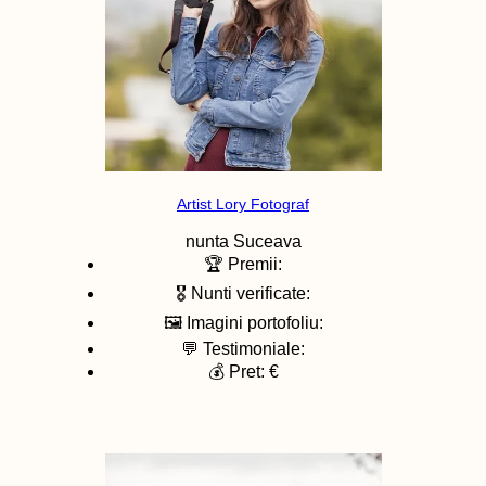
Artist Lory Fotograf
nunta
Suceava
🏆 Premii:
🎖️ Nunti verificate:
🖼️ Imagini portofoliu:
💬 Testimoniale:
💰 Pret: €