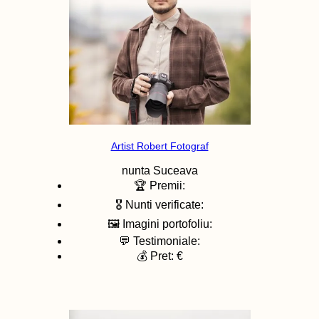
Artist Robert Fotograf
nunta
Suceava
🏆 Premii:
🎖️ Nunti verificate:
🖼️ Imagini portofoliu:
💬 Testimoniale:
💰 Pret: €