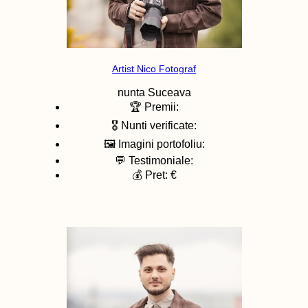
Artist Nico Fotograf
nunta
Suceava
🏆 Premii:
🎖️ Nunti verificate:
🖼️ Imagini portofoliu:
💬 Testimoniale:
💰 Pret: €