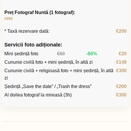
Preț Fotograf Nuntă (1 fotograf):
€999
* Taxă rezervare dată:
€200
Servicii foto adiționale:
Mini ședință foto
€60
-66%
€20
Cununie civilă foto + mini ședință, în altă zi
€149
Cununie civilă + religioasă foto + mini ședință, în altă
€300
zi
Ședință „Save the date” / „Trash the dress”
€200
Al doilea fotograf la mireasă (3h)
€300