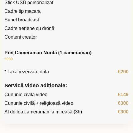
Stick USB personalizat
Cadre tip macara
Sunet broadcast
Cadre aeriene cu dronă
Content creator
Preț Cameraman Nuntă (1 cameraman):
€999
* Taxă rezervare dată:
€200
Servicii video adiționale:
Cununie civilă video
€149
Cununie civilă + religioasă video
€300
Al doilea cameraman la mireasă (3h)
€300