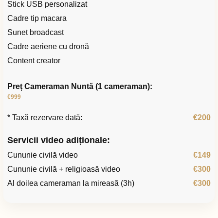
Stick USB personalizat
Cadre tip macara
Sunet broadcast
Cadre aeriene cu dronă
Content creator
Preț Cameraman Nuntă (1 cameraman):
€999
* Taxă rezervare dată:
€200
Servicii video adiționale:
Cununie civilă video
€149
Cununie civilă + religioasă video
€300
Al doilea cameraman la mireasă (3h)
€300