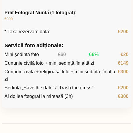
Preț Fotograf Nuntă (1 fotograf):
€999
* Taxă rezervare dată:
€200
Servicii foto adiționale:
Mini ședință foto
€60
-66%
€20
Cununie civilă foto + mini ședință, în altă zi
€149
Cununie civilă + religioasă foto + mini ședință, în altă
€300
zi
Ședință „Save the date” / „Trash the dress”
€200
Al doilea fotograf la mireasă (3h)
€300