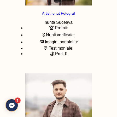
Artist Ionut Fotograf
nunta
Suceava
🏆 Premii:
🎖️ Nunti verificate:
🖼️ Imagini portofoliu:
💬 Testimoniale:
💰 Pret: €