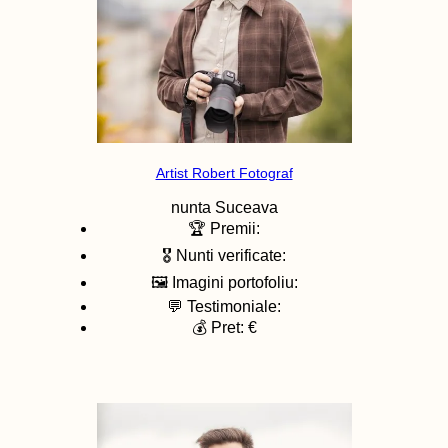
Artist Robert Fotograf
nunta
Suceava
🏆 Premii:
🎖️ Nunti verificate:
🖼️ Imagini portofoliu:
💬 Testimoniale:
💰 Pret: €