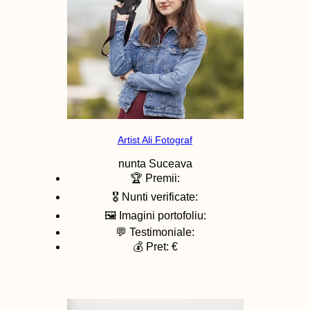
Artist Ali Fotograf
nunta
Suceava
🏆 Premii:
🎖️ Nunti verificate:
🖼️ Imagini portofoliu:
💬 Testimoniale:
💰 Pret: €