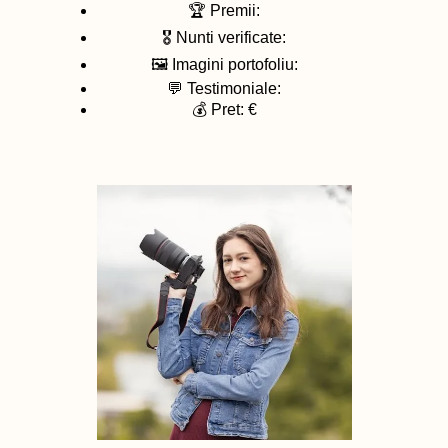
🏆 Premii:
🎖️ Nunti verificate:
🖼️ Imagini portofoliu:
💬 Testimoniale:
💰 Pret: €