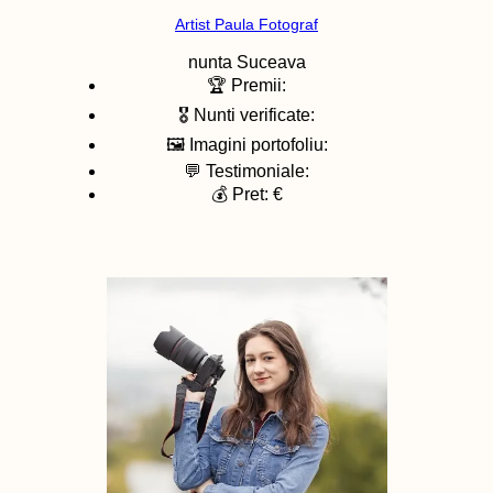
Artist Paula Fotograf
nunta
Suceava
🏆 Premii:
🎖️ Nunti verificate:
🖼️ Imagini portofoliu:
💬 Testimoniale:
💰 Pret: €