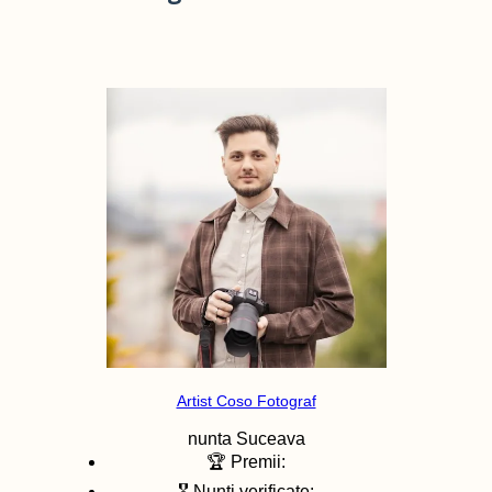
Artist Coso Fotograf
nunta
Suceava
🏆 Premii:
🎖️ Nunti verificate: