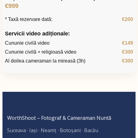
€999
* Taxă rezervare dată:
€200
Servicii video adiționale:
Cununie civilă video
€149
Cununie civilă + religioasă video
€300
Al doilea cameraman la mireasă (3h)
€300
WorthShoot – Fotograf & Cameraman Nuntă
Suceava · Iași · Neamț · Botoșani · Bacău