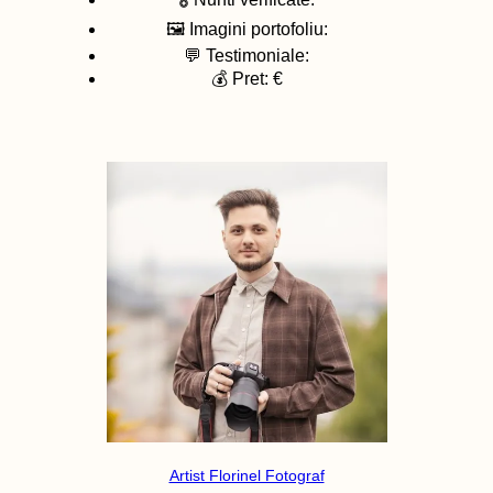
🖼️ Imagini portofoliu:
💬 Testimoniale:
💰 Pret: €
Artist Florinel Fotograf