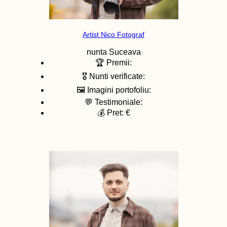
Artist Nico Fotograf
nunta
Suceava
🏆 Premii:
🎖️ Nunti verificate:
🖼️ Imagini portofoliu:
💬 Testimoniale:
💰 Pret: €