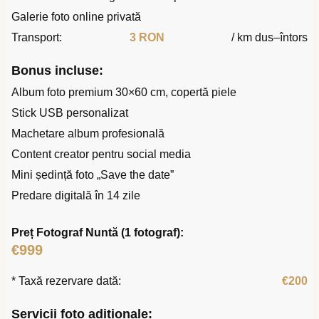
Galerie foto online privată
Transport:
3 RON
/ km dus–întors
Bonus incluse:
Album foto premium 30×60 cm, copertă piele
Stick USB personalizat
Machetare album profesională
Content creator pentru social media
Mini ședință foto „Save the date”
Predare digitală în 14 zile
Preț Fotograf Nuntă (1 fotograf):
€999
* Taxă rezervare dată:
€200
Servicii foto adiționale: