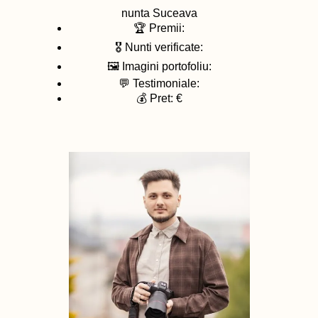
nunta
Suceava
🏆 Premii:
🎖️ Nunti verificate:
🖼️ Imagini portofoliu:
💬 Testimoniale:
💰 Pret: €