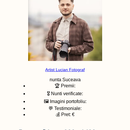
Artist Lucian Fotograf
nunta
Suceava
🏆 Premii:
🎖️ Nunti verificate:
🖼️ Imagini portofoliu:
💬 Testimoniale:
💰 Pret: €