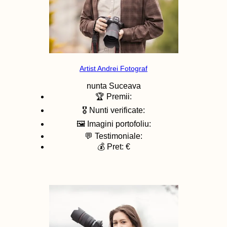
Artist Andrei Fotograf
nunta
Suceava
🏆 Premii:
🎖️ Nunti verificate:
🖼️ Imagini portofoliu:
💬 Testimoniale:
💰 Pret: €