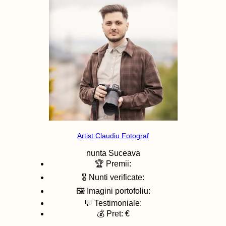
Artist Claudiu Fotograf
nunta
Suceava
🏆 Premii:
🎖️ Nunti verificate:
🖼️ Imagini portofoliu:
💬 Testimoniale:
💰 Pret: €