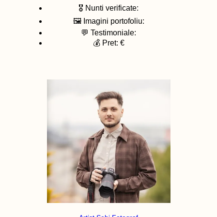
🎖️ Nunti verificate:
🖼️ Imagini portofoliu:
💬 Testimoniale:
💰 Pret: €