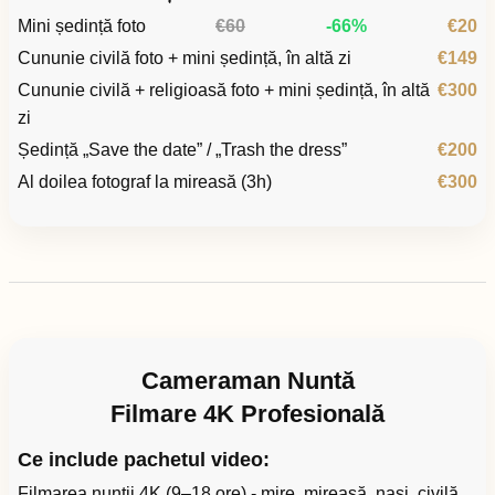
Mini ședință foto
€60
-66%
€20
Cununie civilă foto + mini ședință, în altă zi
€149
Cununie civilă + religioasă foto + mini ședință, în altă
€300
zi
Ședință „Save the date” / „Trash the dress”
€200
Al doilea fotograf la mireasă (3h)
€300
Cameraman Nuntă
Filmare 4K Profesională
Ce include pachetul video:
Filmarea nunții 4K (9–18 ore) - mire, mireasă, nași, civilă,