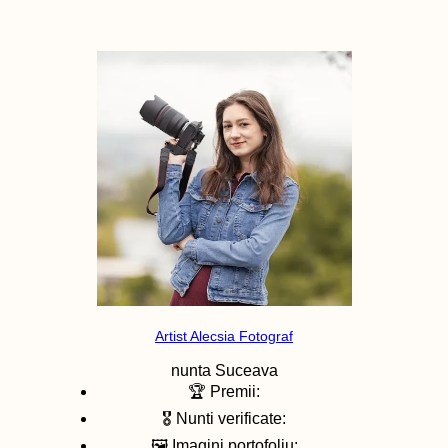
Artist Alecsia Fotograf
nunta
Suceava
🏆 Premii:
🎖️ Nunti verificate:
🖼️ Imagini portofoliu: