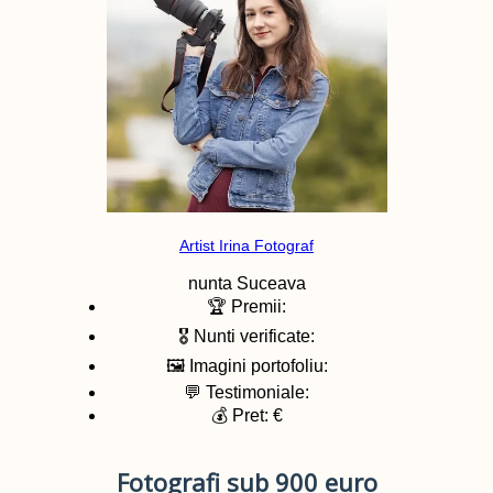
Artist Irina Fotograf
nunta
Suceava
🏆 Premii:
🎖️ Nunti verificate:
🖼️ Imagini portofoliu:
💬 Testimoniale:
💰 Pret: €
Fotografi sub 900 euro