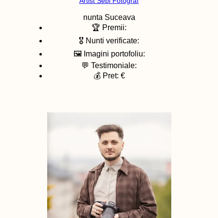
Artist Sebi Fotograf
nunta
Suceava
🏆 Premii:
🎖️ Nunti verificate:
🖼️ Imagini portofoliu:
💬 Testimoniale:
💰 Pret: €