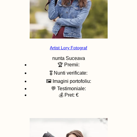
Artist Lory Fotograf
nunta
Suceava
🏆 Premii:
🎖️ Nunti verificate:
🖼️ Imagini portofoliu:
💬 Testimoniale:
💰 Pret: €