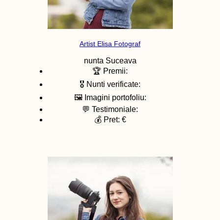
Artist Elisa Fotograf
nunta
Suceava
🏆 Premii:
🎖️ Nunti verificate:
🖼️ Imagini portofoliu:
💬 Testimoniale:
💰 Pret: €