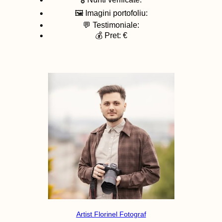
🖼️ Imagini portofoliu:
💬 Testimoniale:
💰 Pret: €
Artist Florinel Fotograf