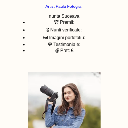
Artist Paula Fotograf
nunta
Suceava
🏆 Premii:
🎖️ Nunti verificate:
🖼️ Imagini portofoliu:
💬 Testimoniale:
💰 Pret: €