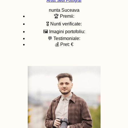
Artist Sebi Fotograf
nunta
Suceava
🏆 Premii:
🎖️ Nunti verificate:
🖼️ Imagini portofoliu:
💬 Testimoniale:
💰 Pret: €