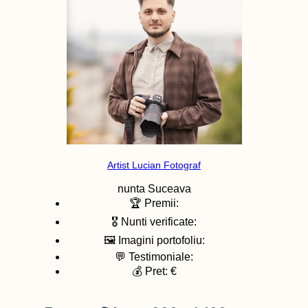
Artist Lucian Fotograf
nunta
Suceava
🏆 Premii:
🎖️ Nunti verificate:
🖼️ Imagini portofoliu:
💬 Testimoniale:
💰 Pret: €