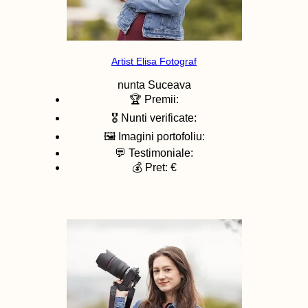
Artist Elisa Fotograf
nunta
Suceava
🏆 Premii:
🎖️ Nunti verificate:
🖼️ Imagini portofoliu:
💬 Testimoniale:
💰 Pret: €