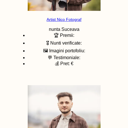
Artist Nico Fotograf
nunta
Suceava
🏆 Premii:
🎖️ Nunti verificate:
🖼️ Imagini portofoliu:
💬 Testimoniale:
💰 Pret: €