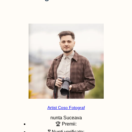
Artist Coso Fotograf
nunta
Suceava
🏆 Premii:
🎖️ Nunti verificate: