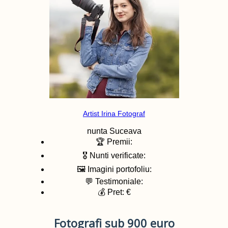
Artist Irina Fotograf
nunta
Suceava
🏆 Premii:
🎖️ Nunti verificate:
🖼️ Imagini portofoliu:
💬 Testimoniale:
💰 Pret: €
Fotografi sub 900 euro