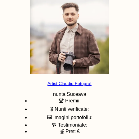
Artist Claudiu Fotograf
nunta
Suceava
🏆 Premii:
🎖️ Nunti verificate:
🖼️ Imagini portofoliu:
💬 Testimoniale:
💰 Pret: €