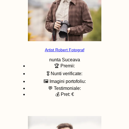
Artist Robert Fotograf
nunta
Suceava
🏆 Premii:
🎖️ Nunti verificate:
🖼️ Imagini portofoliu:
💬 Testimoniale:
💰 Pret: €