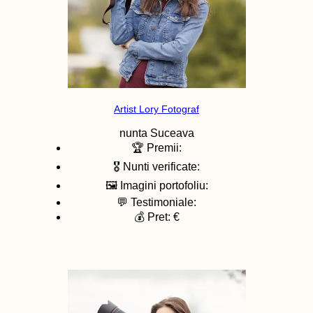
Artist Lory Fotograf
nunta
Suceava
🏆 Premii:
🎖️ Nunti verificate:
🖼️ Imagini portofoliu:
💬 Testimoniale:
💰 Pret: €