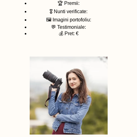
🏆 Premii:
🎖️ Nunti verificate:
🖼️ Imagini portofoliu:
💬 Testimoniale:
💰 Pret: €