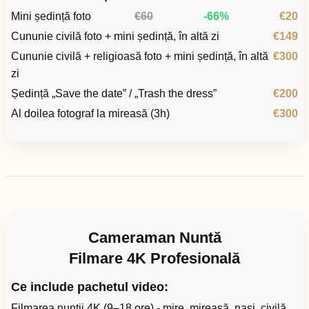
Mini ședință foto
€60
-66%
€20
Cununie civilă foto + mini ședință, în altă zi
€149
Cununie civilă + religioasă foto + mini ședință, în altă
€300
zi
Ședință „Save the date” / „Trash the dress”
€200
Al doilea fotograf la mireasă (3h)
€300
Cameraman Nuntă
Filmare 4K Profesională
Ce include pachetul video:
Filmarea nunții 4K (9–18 ore) - mire, mireasă, nași, civilă,