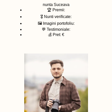
nunta
Suceava
🏆 Premii:
🎖️ Nunti verificate:
🖼️ Imagini portofoliu:
💬 Testimoniale:
💰 Pret: €