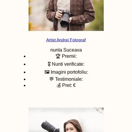
Artist Andrei Fotograf
nunta
Suceava
🏆 Premii:
🎖️ Nunti verificate:
🖼️ Imagini portofoliu:
💬 Testimoniale:
💰 Pret: €