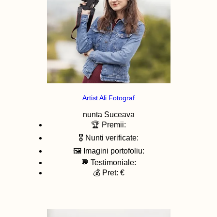
Artist Ali Fotograf
nunta
Suceava
🏆 Premii:
🎖️ Nunti verificate:
🖼️ Imagini portofoliu:
💬 Testimoniale:
💰 Pret: €