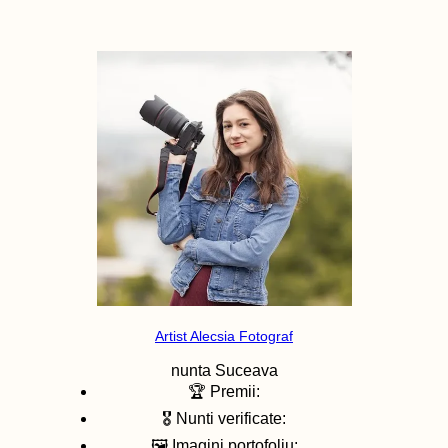
Artist Alecsia Fotograf
nunta
Suceava
🏆 Premii:
🎖️ Nunti verificate:
🖼️ Imagini portofoliu: