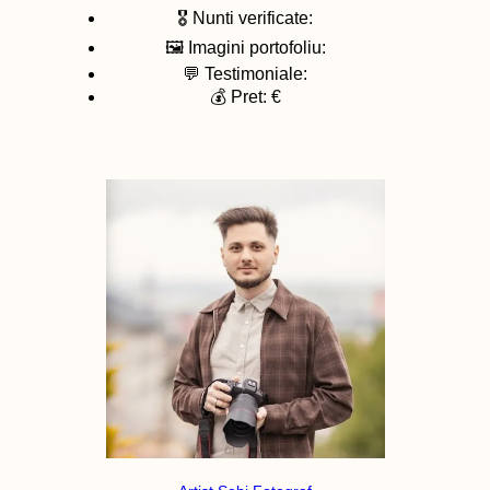
🎖️ Nunti verificate:
🖼️ Imagini portofoliu:
💬 Testimoniale:
💰 Pret: €