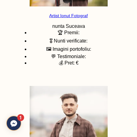
Artist Ionut Fotograf
nunta
Suceava
🏆 Premii:
🎖️ Nunti verificate:
🖼️ Imagini portofoliu:
💬 Testimoniale:
💰 Pret: €