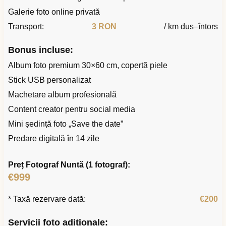
Galerie foto online privată
Transport:
3 RON
/ km dus–întors
Bonus incluse:
Album foto premium 30×60 cm, copertă piele
Stick USB personalizat
Machetare album profesională
Content creator pentru social media
Mini ședință foto „Save the date”
Predare digitală în 14 zile
Preț Fotograf Nuntă (1 fotograf):
€999
* Taxă rezervare dată:
€200
Servicii foto adiționale: