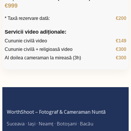
€999
* Taxă rezervare dată:
€200
Servicii video adiționale:
Cununie civilă video
€149
Cununie civilă + religioasă video
€300
Al doilea cameraman la mireasă (3h)
€300
WorthShoot – Fotograf & Cameraman Nuntă
Suceava · Iași · Neamț · Botoșani · Bacău