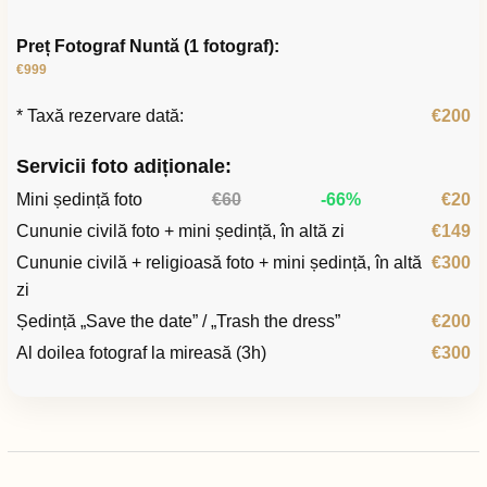
Preț Fotograf Nuntă (1 fotograf):
€999
* Taxă rezervare dată:
€200
Servicii foto adiționale:
Mini ședință foto
€60
-66%
€20
Cununie civilă foto + mini ședință, în altă zi
€149
Cununie civilă + religioasă foto + mini ședință, în altă
€300
zi
Ședință „Save the date” / „Trash the dress”
€200
Al doilea fotograf la mireasă (3h)
€300