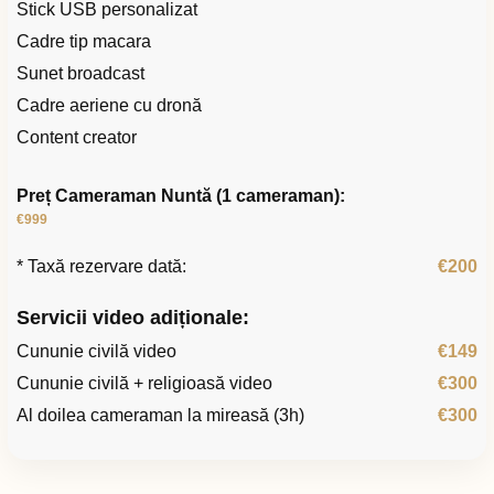
Stick USB personalizat
Cadre tip macara
Sunet broadcast
Cadre aeriene cu dronă
Content creator
Preț Cameraman Nuntă (1 cameraman):
€999
* Taxă rezervare dată:
€200
Servicii video adiționale:
Cununie civilă video
€149
Cununie civilă + religioasă video
€300
Al doilea cameraman la mireasă (3h)
€300