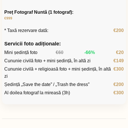
Preț Fotograf Nuntă (1 fotograf):
€999
* Taxă rezervare dată:
€200
Servicii foto adiționale:
Mini ședință foto
€60
-66%
€20
Cununie civilă foto + mini ședință, în altă zi
€149
Cununie civilă + religioasă foto + mini ședință, în altă
€300
zi
Ședință „Save the date” / „Trash the dress”
€200
Al doilea fotograf la mireasă (3h)
€300