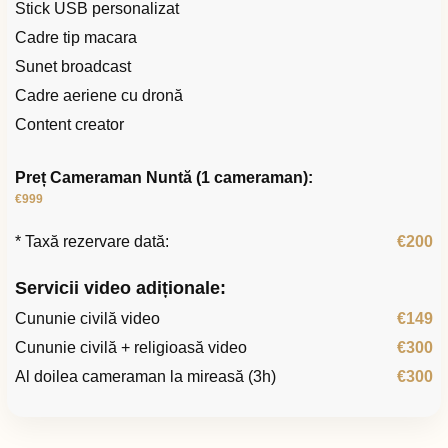
Stick USB personalizat
Cadre tip macara
Sunet broadcast
Cadre aeriene cu dronă
Content creator
Preț Cameraman Nuntă (1 cameraman):
€999
* Taxă rezervare dată:
€200
Servicii video adiționale:
Cununie civilă video
€149
Cununie civilă + religioasă video
€300
Al doilea cameraman la mireasă (3h)
€300