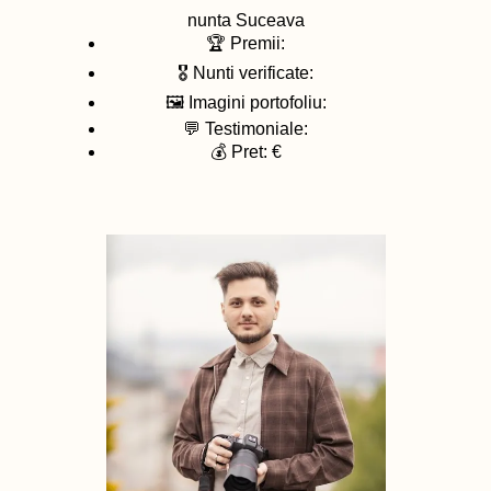
nunta
Suceava
🏆 Premii:
🎖️ Nunti verificate:
🖼️ Imagini portofoliu:
💬 Testimoniale:
💰 Pret: €