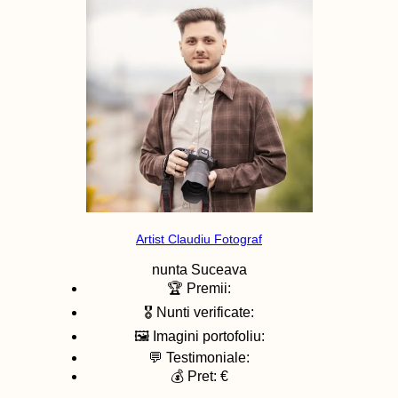
Artist Claudiu Fotograf
nunta
Suceava
🏆 Premii:
🎖️ Nunti verificate:
🖼️ Imagini portofoliu:
💬 Testimoniale:
💰 Pret: €