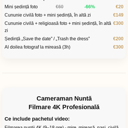
Mini ședință foto
€60
-66%
€20
Cununie civilă foto + mini ședință, în altă zi
€149
Cununie civilă + religioasă foto + mini ședință, în altă
€300
zi
Ședință „Save the date” / „Trash the dress”
€200
Al doilea fotograf la mireasă (3h)
€300
Cameraman Nuntă
Filmare 4K Profesională
Ce include pachetul video:
Filmarea nunții 4K (9–18 ore) - mire, mireasă, nași, civilă,