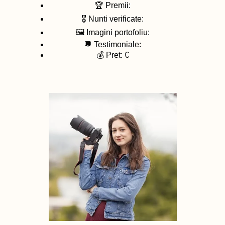
🏆 Premii:
🎖️ Nunti verificate:
🖼️ Imagini portofoliu:
💬 Testimoniale:
💰 Pret: €