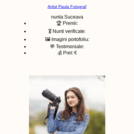
Artist Paula Fotograf
nunta
Suceava
🏆 Premii:
🎖️ Nunti verificate:
🖼️ Imagini portofoliu:
💬 Testimoniale:
💰 Pret: €