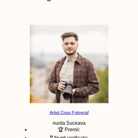
Artist Coso Fotograf
nunta
Suceava
🏆 Premii:
🎖️ Nunti verificate: