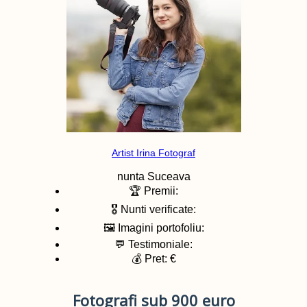
Artist Irina Fotograf
nunta
Suceava
🏆 Premii:
🎖️ Nunti verificate:
🖼️ Imagini portofoliu:
💬 Testimoniale:
💰 Pret: €
Fotografi sub 900 euro