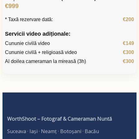
€999
* Taxă rezervare dată:
€200
Servicii video adiționale:
Cununie civilă video
€149
Cununie civilă + religioasă video
€300
Al doilea cameraman la mireasă (3h)
€300
WorthShoot – Fotograf & Cameraman Nuntă
Suceava · Iași · Neamț · Botoșani · Bacău