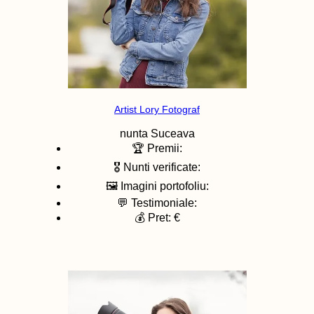
Artist Lory Fotograf
nunta
Suceava
🏆 Premii:
🎖️ Nunti verificate:
🖼️ Imagini portofoliu:
💬 Testimoniale:
💰 Pret: €