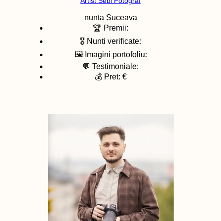
Artist Sebi Fotograf
nunta
Suceava
🏆 Premii:
🎖️ Nunti verificate:
🖼️ Imagini portofoliu:
💬 Testimoniale:
💰 Pret: €