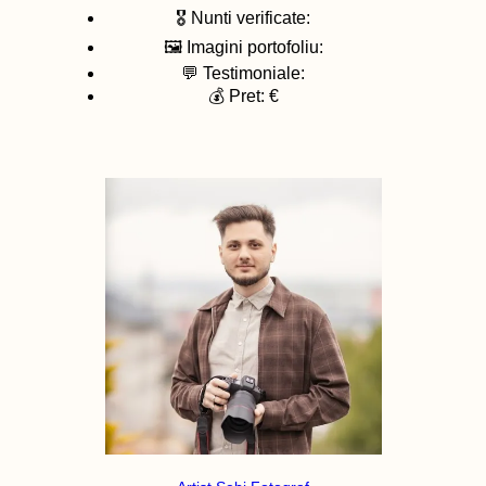
🎖️ Nunti verificate:
🖼️ Imagini portofoliu:
💬 Testimoniale:
💰 Pret: €