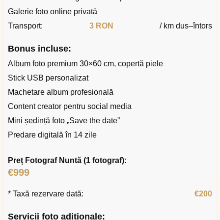
Galerie foto online privată
Transport:
3 RON
/ km dus–întors
Bonus incluse:
Album foto premium 30×60 cm, copertă piele
Stick USB personalizat
Machetare album profesională
Content creator pentru social media
Mini ședință foto „Save the date”
Predare digitală în 14 zile
Preț Fotograf Nuntă (1 fotograf):
€999
* Taxă rezervare dată:
€200
Servicii foto adiționale: