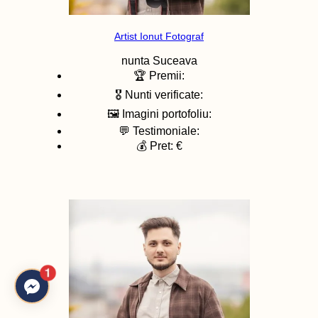
Artist Ionut Fotograf
nunta
Suceava
🏆 Premii:
🎖️ Nunti verificate:
🖼️ Imagini portofoliu:
💬 Testimoniale:
💰 Pret: €