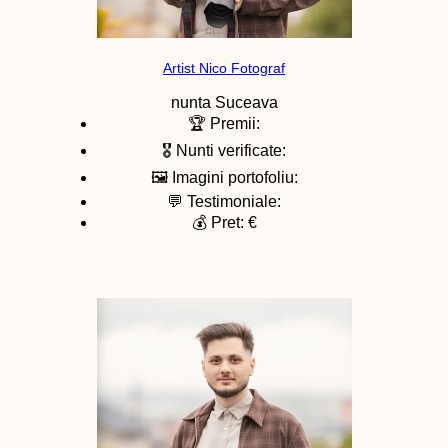
Artist Nico Fotograf
nunta
Suceava
🏆 Premii:
🎖️ Nunti verificate:
🖼️ Imagini portofoliu:
💬 Testimoniale:
💰 Pret: €