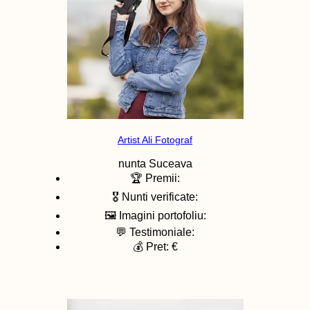
Artist Ali Fotograf
nunta
Suceava
🏆 Premii:
🎖️ Nunti verificate:
🖼️ Imagini portofoliu:
💬 Testimoniale:
💰 Pret: €