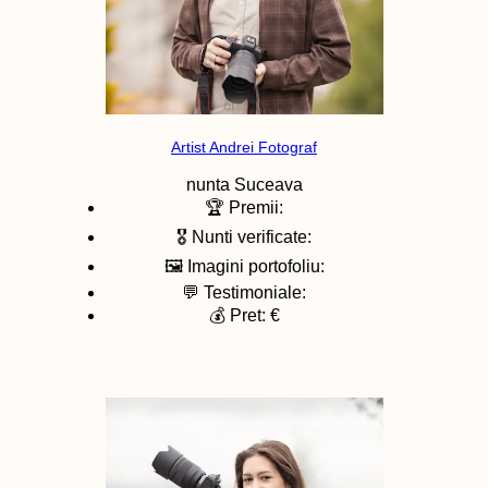
Artist Andrei Fotograf
nunta
Suceava
🏆 Premii:
🎖️ Nunti verificate:
🖼️ Imagini portofoliu:
💬 Testimoniale:
💰 Pret: €