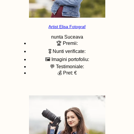
Artist Elisa Fotograf
nunta
Suceava
🏆 Premii:
🎖️ Nunti verificate:
🖼️ Imagini portofoliu:
💬 Testimoniale:
💰 Pret: €