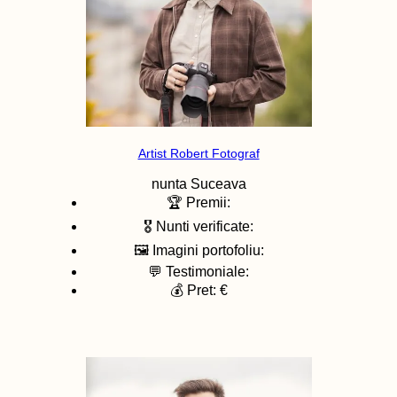
Artist Robert Fotograf
nunta
Suceava
🏆 Premii:
🎖️ Nunti verificate:
🖼️ Imagini portofoliu:
💬 Testimoniale:
💰 Pret: €