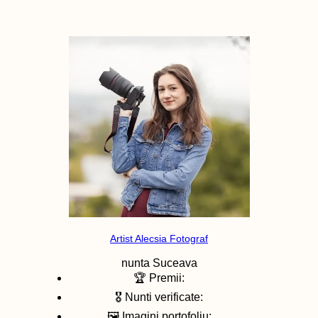
Artist Alecsia Fotograf
nunta
Suceava
🏆 Premii:
🎖️ Nunti verificate:
🖼️ Imagini portofoliu: