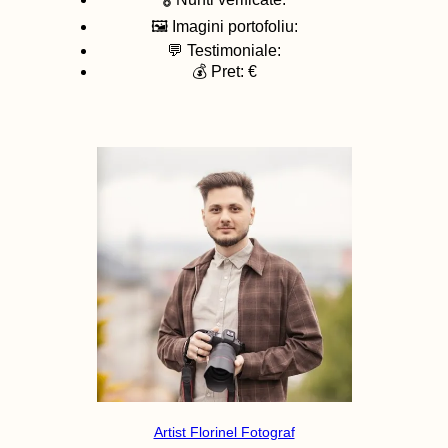
🖼️ Imagini portofoliu:
💬 Testimoniale:
💰 Pret: €
Artist Florinel Fotograf