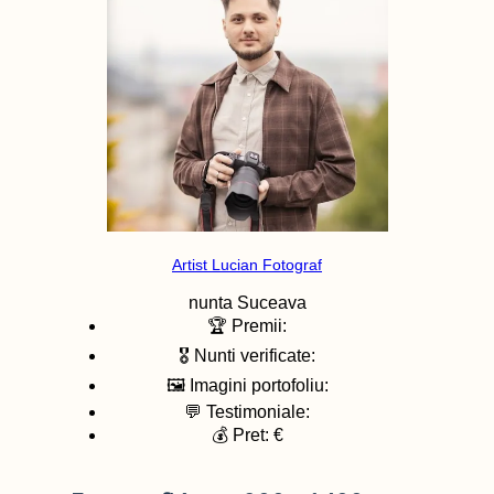
Artist Lucian Fotograf
nunta
Suceava
🏆 Premii:
🎖️ Nunti verificate:
🖼️ Imagini portofoliu:
💬 Testimoniale:
💰 Pret: €