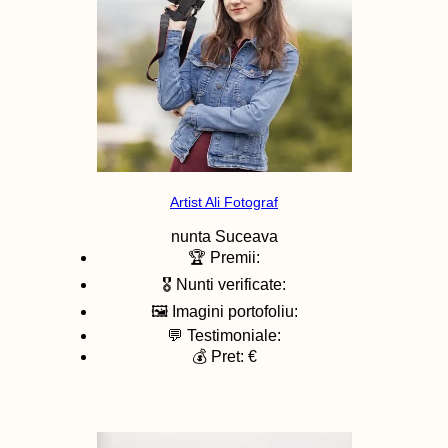
Artist Ali Fotograf
nunta
Suceava
🏆 Premii:
🎖️ Nunti verificate:
🖼️ Imagini portofoliu:
💬 Testimoniale:
💰 Pret: €