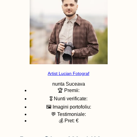
Artist Lucian Fotograf
nunta
Suceava
🏆 Premii:
🎖️ Nunti verificate:
🖼️ Imagini portofoliu:
💬 Testimoniale:
💰 Pret: €