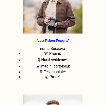
Artist Robert Fotograf
nunta
Suceava
🏆 Premii:
🎖️ Nunti verificate:
🖼️ Imagini portofoliu:
💬 Testimoniale:
💰 Pret: €