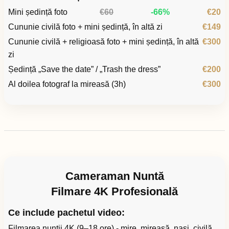
Mini ședință foto
€60
-66%
€20
Cununie civilă foto + mini ședință, în altă zi
€149
Cununie civilă + religioasă foto + mini ședință, în altă
€300
zi
Ședință „Save the date” / „Trash the dress”
€200
Al doilea fotograf la mireasă (3h)
€300
Cameraman Nuntă
Filmare 4K Profesională
Ce include pachetul video:
Filmarea nunții 4K (9–18 ore) - mire, mireasă, nași, civilă,