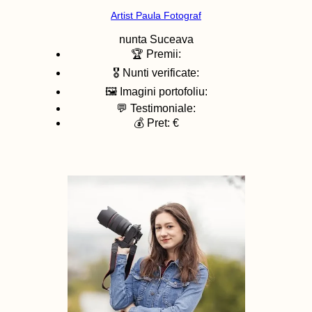
Artist Paula Fotograf
nunta
Suceava
🏆 Premii:
🎖️ Nunti verificate:
🖼️ Imagini portofoliu:
💬 Testimoniale:
💰 Pret: €