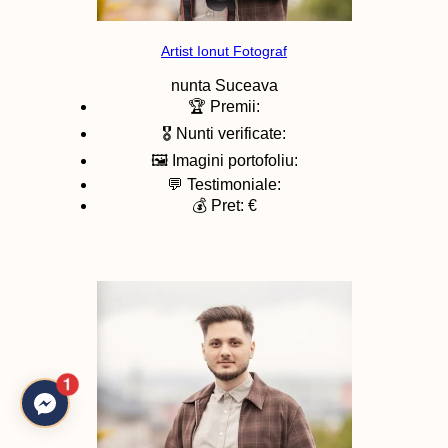
Artist Ionut Fotograf
nunta
Suceava
🏆 Premii:
🎖️ Nunti verificate:
🖼️ Imagini portofoliu:
💬 Testimoniale:
💰 Pret: €