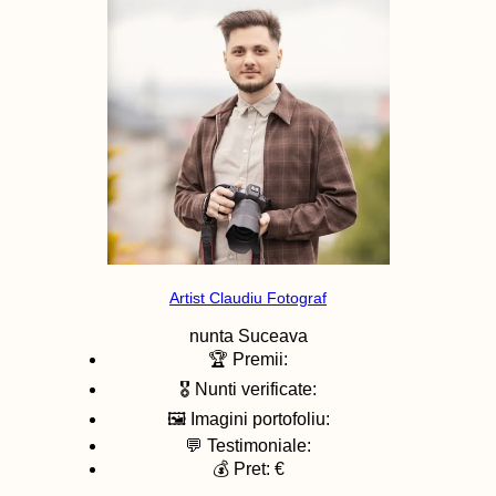
Artist Claudiu Fotograf
nunta
Suceava
🏆 Premii:
🎖️ Nunti verificate:
🖼️ Imagini portofoliu:
💬 Testimoniale:
💰 Pret: €