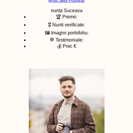
Artist Sebi Fotograf
nunta
Suceava
🏆 Premii:
🎖️ Nunti verificate:
🖼️ Imagini portofoliu:
💬 Testimoniale:
💰 Pret: €