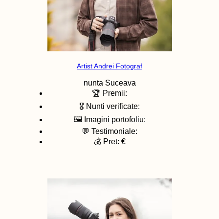
Artist Andrei Fotograf
nunta
Suceava
🏆 Premii:
🎖️ Nunti verificate:
🖼️ Imagini portofoliu:
💬 Testimoniale:
💰 Pret: €