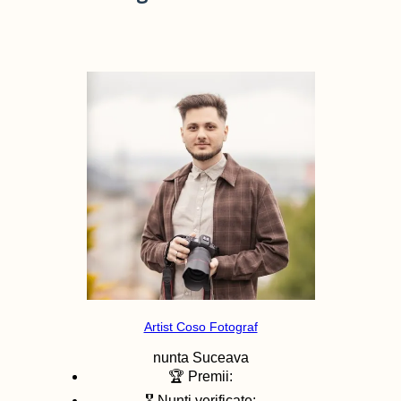
Artist Coso Fotograf
nunta
Suceava
🏆 Premii:
🎖️ Nunti verificate: