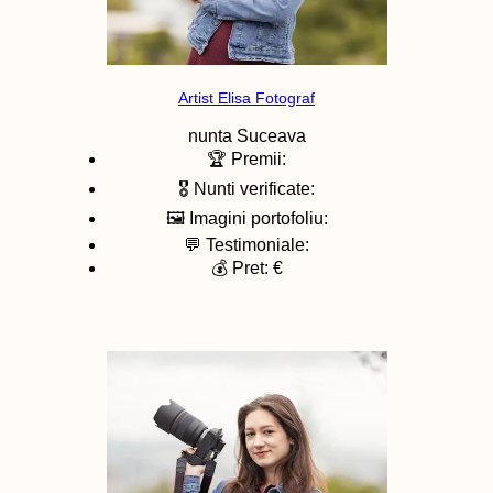
Artist Elisa Fotograf
nunta
Suceava
🏆 Premii:
🎖️ Nunti verificate:
🖼️ Imagini portofoliu:
💬 Testimoniale:
💰 Pret: €