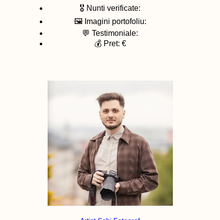
🎖️ Nunti verificate:
🖼️ Imagini portofoliu:
💬 Testimoniale:
💰 Pret: €