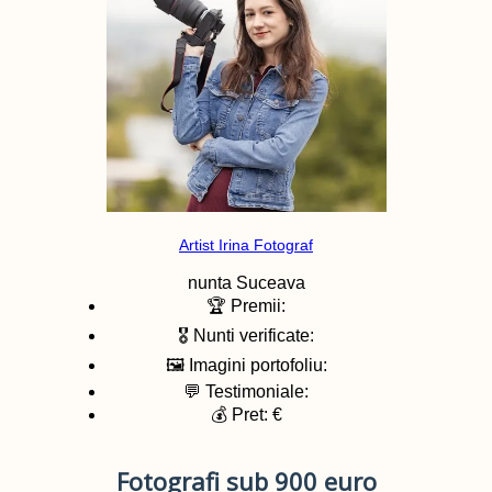
Artist Irina Fotograf
nunta
Suceava
🏆 Premii:
🎖️ Nunti verificate:
🖼️ Imagini portofoliu:
💬 Testimoniale:
💰 Pret: €
Fotografi sub 900 euro