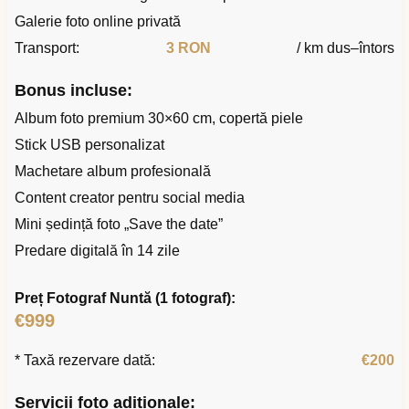
Galerie foto online privată
Transport:
3 RON
/ km dus–întors
Bonus incluse:
Album foto premium 30×60 cm, copertă piele
Stick USB personalizat
Machetare album profesională
Content creator pentru social media
Mini ședință foto „Save the date”
Predare digitală în 14 zile
Preț Fotograf Nuntă (1 fotograf):
€999
* Taxă rezervare dată:
€200
Servicii foto adiționale: