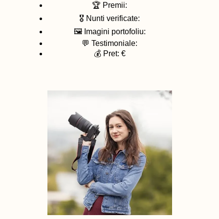
🏆 Premii:
🎖️ Nunti verificate:
🖼️ Imagini portofoliu:
💬 Testimoniale:
💰 Pret: €