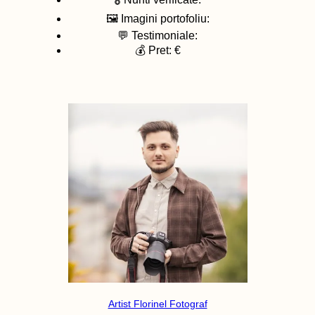
🖼️ Imagini portofoliu:
💬 Testimoniale:
💰 Pret: €
Artist Florinel Fotograf