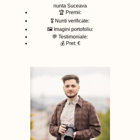
nunta
Suceava
🏆 Premii:
🎖️ Nunti verificate:
🖼️ Imagini portofoliu:
💬 Testimoniale:
💰 Pret: €