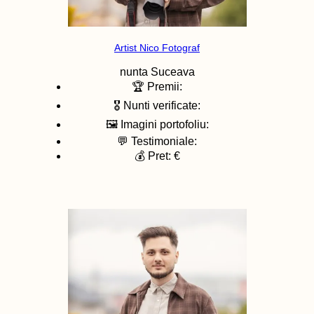
Artist Nico Fotograf
nunta
Suceava
🏆 Premii:
🎖️ Nunti verificate:
🖼️ Imagini portofoliu:
💬 Testimoniale:
💰 Pret: €