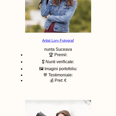
Artist Lory Fotograf
nunta
Suceava
🏆 Premii:
🎖️ Nunti verificate:
🖼️ Imagini portofoliu:
💬 Testimoniale:
💰 Pret: €