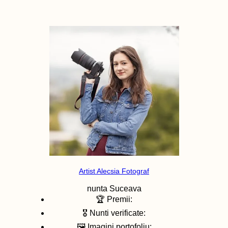
Artist Alecsia Fotograf
nunta
Suceava
🏆 Premii:
🎖️ Nunti verificate:
🖼️ Imagini portofoliu: