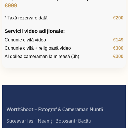
€999
* Taxă rezervare dată:
€200
Servicii video adiționale:
Cununie civilă video
€149
Cununie civilă + religioasă video
€300
Al doilea cameraman la mireasă (3h)
€300
WorthShoot – Fotograf & Cameraman Nuntă
Suceava · Iași · Neamț · Botoșani · Bacău