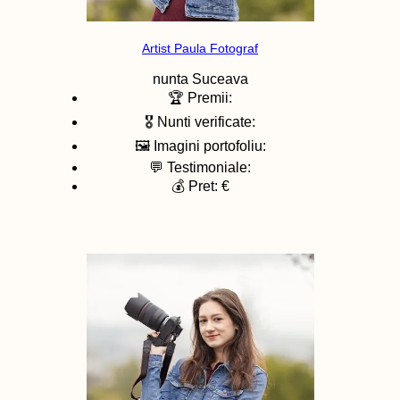
Artist Paula Fotograf
nunta
Suceava
🏆 Premii:
🎖️ Nunti verificate:
🖼️ Imagini portofoliu:
💬 Testimoniale:
💰 Pret: €