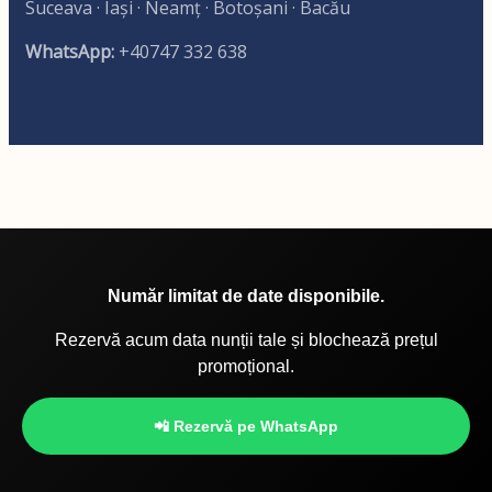
Suceava · Iași · Neamț · Botoșani · Bacău
WhatsApp:
+40747 332 638
Număr limitat de date disponibile.
Rezervă acum data nunții tale și blochează prețul
promoțional.
📲 Rezervă pe WhatsApp