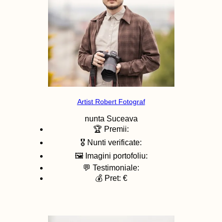
Artist Robert Fotograf
nunta
Suceava
🏆 Premii:
🎖️ Nunti verificate:
🖼️ Imagini portofoliu:
💬 Testimoniale:
💰 Pret: €