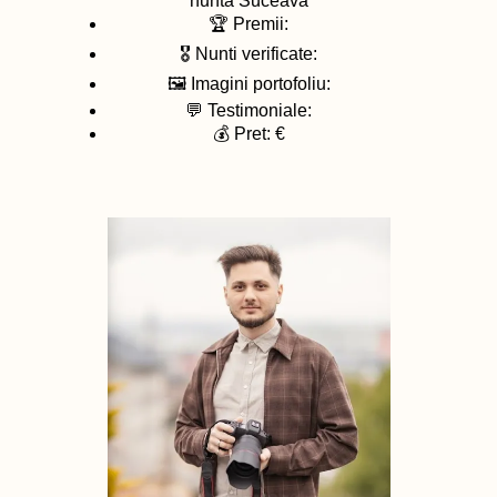
nunta
Suceava
🏆 Premii:
🎖️ Nunti verificate:
🖼️ Imagini portofoliu:
💬 Testimoniale:
💰 Pret: €