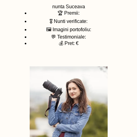
nunta
Suceava
🏆 Premii:
🎖️ Nunti verificate:
🖼️ Imagini portofoliu:
💬 Testimoniale:
💰 Pret: €