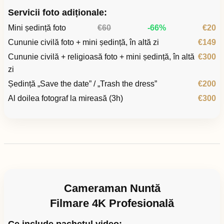
Servicii foto adiționale:
Mini ședință foto
€60
-66%
€20
Cununie civilă foto + mini ședință, în altă zi
€149
Cununie civilă + religioasă foto + mini ședință, în altă
€300
zi
Ședință „Save the date” / „Trash the dress”
€200
Al doilea fotograf la mireasă (3h)
€300
Cameraman Nuntă
Filmare 4K Profesională