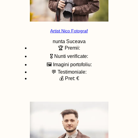
Artist Nico Fotograf
nunta
Suceava
🏆 Premii:
🎖️ Nunti verificate:
🖼️ Imagini portofoliu:
💬 Testimoniale:
💰 Pret: €