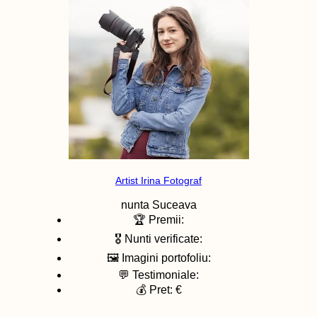
Artist Irina Fotograf
nunta
Suceava
🏆 Premii:
🎖️ Nunti verificate:
🖼️ Imagini portofoliu:
💬 Testimoniale:
💰 Pret: €