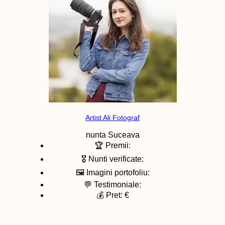
Artist Ali Fotograf
nunta
Suceava
🏆 Premii:
🎖️ Nunti verificate:
🖼️ Imagini portofoliu:
💬 Testimoniale:
💰 Pret: €