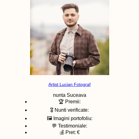
Artist Lucian Fotograf
nunta
Suceava
🏆 Premii:
🎖️ Nunti verificate:
🖼️ Imagini portofoliu:
💬 Testimoniale:
💰 Pret: €