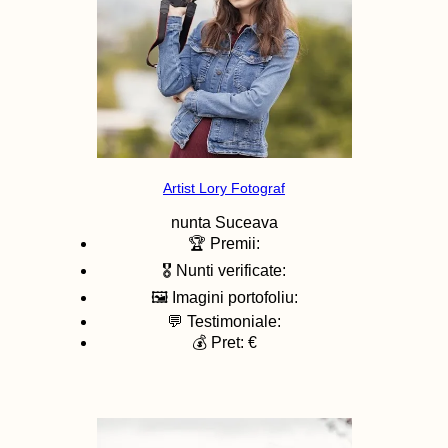
Artist Lory Fotograf
nunta
Suceava
🏆 Premii:
🎖️ Nunti verificate:
🖼️ Imagini portofoliu:
💬 Testimoniale:
💰 Pret: €