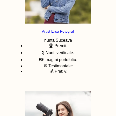
Artist Elisa Fotograf
nunta
Suceava
🏆 Premii:
🎖️ Nunti verificate:
🖼️ Imagini portofoliu:
💬 Testimoniale:
💰 Pret: €