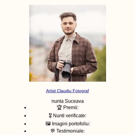
Artist Claudiu Fotograf
nunta
Suceava
🏆 Premii:
🎖️ Nunti verificate:
🖼️ Imagini portofoliu:
💬 Testimoniale: