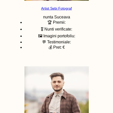
Artist Sebi Fotograf
nunta
Suceava
🏆 Premii:
🎖️ Nunti verificate:
🖼️ Imagini portofoliu:
💬 Testimoniale:
💰 Pret: €