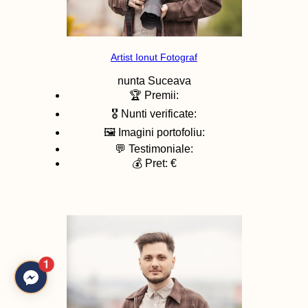
Artist Ionut Fotograf
nunta
Suceava
🏆 Premii:
🎖️ Nunti verificate:
🖼️ Imagini portofoliu:
💬 Testimoniale:
💰 Pret: €