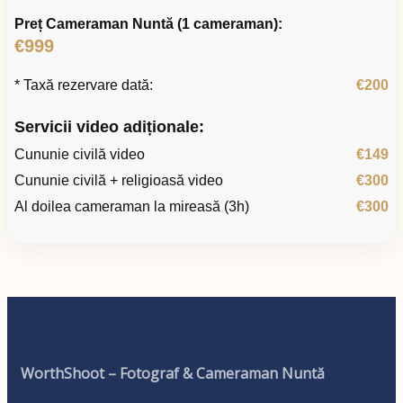
Preț Cameraman Nuntă (1 cameraman):
€999
* Taxă rezervare dată:
€200
Servicii video adiționale:
Cununie civilă video
€149
Cununie civilă + religioasă video
€300
Al doilea cameraman la mireasă (3h)
€300
WorthShoot – Fotograf & Cameraman Nuntă