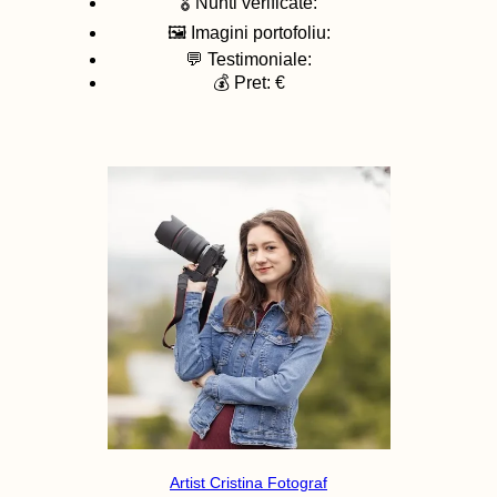
🎖️ Nunti verificate:
🖼️ Imagini portofoliu:
💬 Testimoniale:
💰 Pret: €
Artist Cristina Fotograf