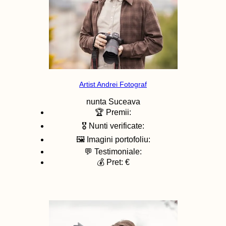
Artist Andrei Fotograf
nunta
Suceava
🏆 Premii:
🎖️ Nunti verificate:
🖼️ Imagini portofoliu:
💬 Testimoniale:
💰 Pret: €