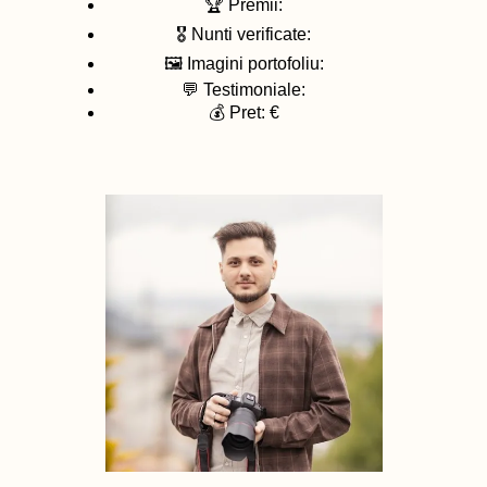
🏆 Premii:
🎖️ Nunti verificate:
🖼️ Imagini portofoliu:
💬 Testimoniale:
💰 Pret: €