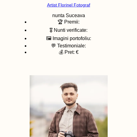
Artist Florinel Fotograf
nunta
Suceava
🏆 Premii:
🎖️ Nunti verificate:
🖼️ Imagini portofoliu:
💬 Testimoniale:
💰 Pret: €