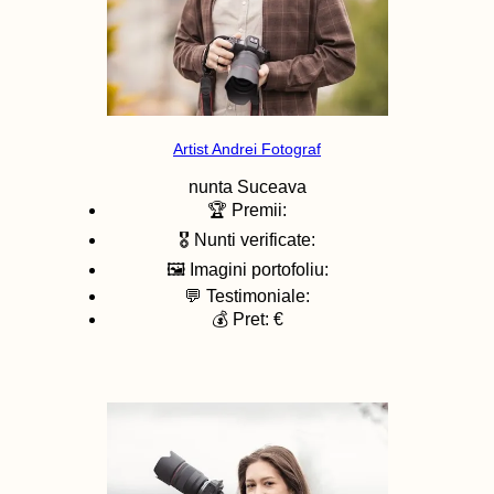
Artist Andrei Fotograf
nunta
Suceava
🏆 Premii:
🎖️ Nunti verificate:
🖼️ Imagini portofoliu:
💬 Testimoniale:
💰 Pret: €