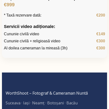
€999
* Taxă rezervare dată:
€200
Servicii video adiționale:
Cununie civilă video
€149
Cununie civilă + religioasă video
€300
Al doilea cameraman la mireasă (3h)
€300
WorthShoot – Fotograf & Cameraman Nuntă
Suceava · Iași · Neamț · Botoșani · Bacău