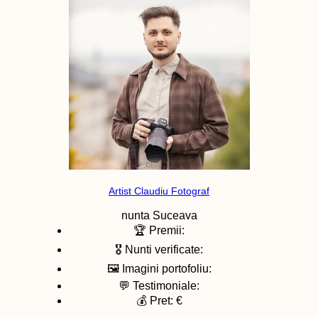
Artist Claudiu Fotograf
nunta
Suceava
🏆 Premii:
🎖️ Nunti verificate:
🖼️ Imagini portofoliu:
💬 Testimoniale:
💰 Pret: €