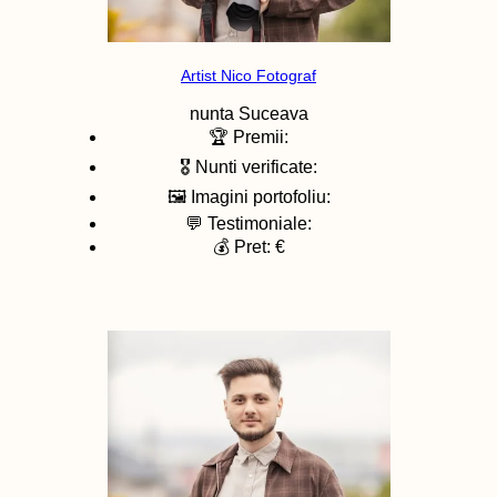
Artist Nico Fotograf
nunta
Suceava
🏆 Premii:
🎖️ Nunti verificate:
🖼️ Imagini portofoliu:
💬 Testimoniale:
💰 Pret: €