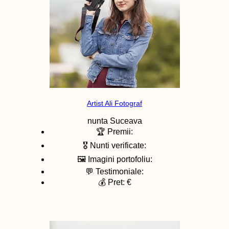
Artist Ali Fotograf
nunta
Suceava
🏆 Premii:
🎖️ Nunti verificate:
🖼️ Imagini portofoliu:
💬 Testimoniale:
💰 Pret: €