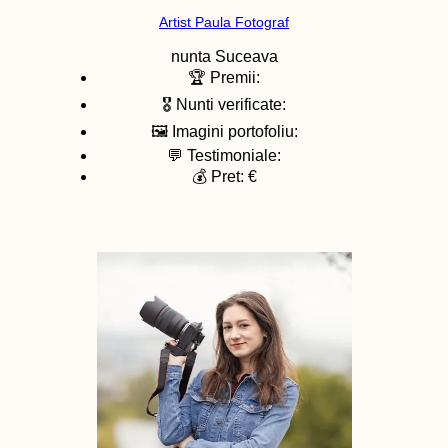
Artist Paula Fotograf
nunta
Suceava
🏆 Premii:
🎖️ Nunti verificate:
🖼️ Imagini portofoliu:
💬 Testimoniale:
💰 Pret: €