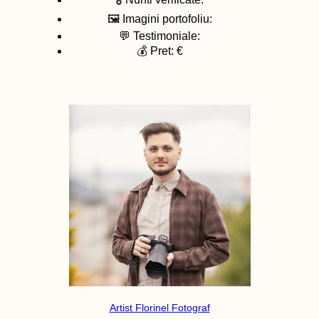
🖼️ Imagini portofoliu:
💬 Testimoniale:
💰 Pret: €
Artist Florinel Fotograf