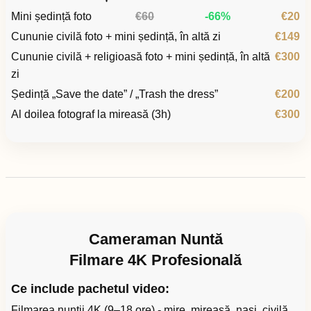
Mini ședință foto
€60
-66%
€20
Cununie civilă foto + mini ședință, în altă zi
€149
Cununie civilă + religioasă foto + mini ședință, în altă
€300
zi
Ședință „Save the date” / „Trash the dress”
€200
Al doilea fotograf la mireasă (3h)
€300
Cameraman Nuntă
Filmare 4K Profesională
Ce include pachetul video:
Filmarea nunții 4K (9–18 ore) - mire, mireasă, nași, civilă,