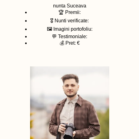
nunta
Suceava
🏆 Premii:
🎖️ Nunti verificate:
🖼️ Imagini portofoliu:
💬 Testimoniale:
💰 Pret: €