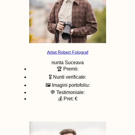
Artist Robert Fotograf
nunta
Suceava
🏆 Premii:
🎖️ Nunti verificate:
🖼️ Imagini portofoliu:
💬 Testimoniale:
💰 Pret: €