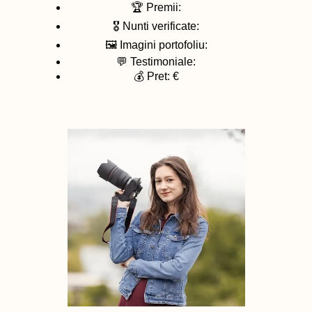
🏆 Premii:
🎖️ Nunti verificate:
🖼️ Imagini portofoliu:
💬 Testimoniale:
💰 Pret: €