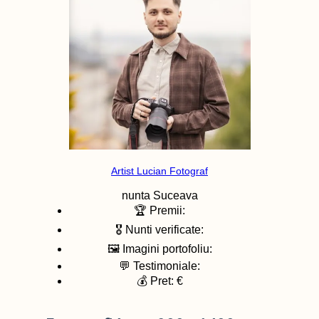
Artist Lucian Fotograf
nunta
Suceava
🏆 Premii:
🎖️ Nunti verificate:
🖼️ Imagini portofoliu:
💬 Testimoniale:
💰 Pret: €