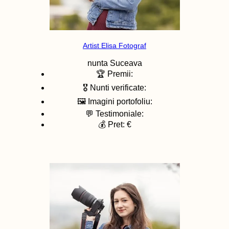
Artist Elisa Fotograf
nunta
Suceava
🏆 Premii:
🎖️ Nunti verificate:
🖼️ Imagini portofoliu:
💬 Testimoniale:
💰 Pret: €