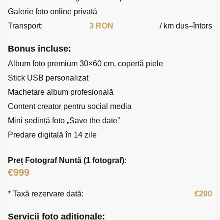
Galerie foto online privată
Transport:
3 RON
/ km dus–întors
Bonus incluse:
Album foto premium 30×60 cm, copertă piele
Stick USB personalizat
Machetare album profesională
Content creator pentru social media
Mini ședință foto „Save the date”
Predare digitală în 14 zile
Preț Fotograf Nuntă (1 fotograf):
€999
* Taxă rezervare dată:
€200
Servicii foto adiționale: