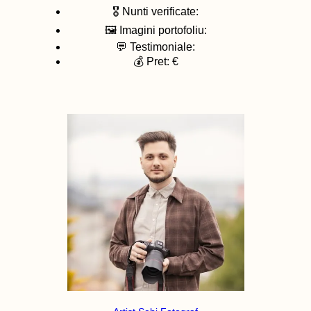
🎖️ Nunti verificate:
🖼️ Imagini portofoliu:
💬 Testimoniale:
💰 Pret: €