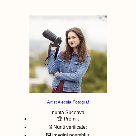
Artist Alecsia Fotograf
nunta
Suceava
🏆 Premii:
🎖️ Nunti verificate:
🖼️ Imagini portofoliu: