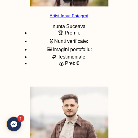
Artist Ionut Fotograf
nunta
Suceava
🏆 Premii:
🎖️ Nunti verificate:
🖼️ Imagini portofoliu:
💬 Testimoniale:
💰 Pret: €