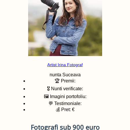
Artist Irina Fotograf
nunta
Suceava
🏆 Premii:
🎖️ Nunti verificate:
🖼️ Imagini portofoliu:
💬 Testimoniale:
💰 Pret: €
Fotografi sub 900 euro