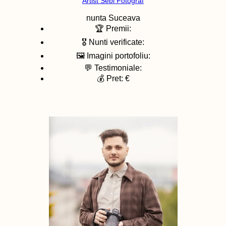
Artist Sebi Fotograf
nunta
Suceava
🏆 Premii:
🎖️ Nunti verificate:
🖼️ Imagini portofoliu:
💬 Testimoniale:
💰 Pret: €