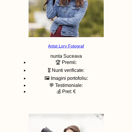
Artist Lory Fotograf
nunta
Suceava
🏆 Premii:
🎖️ Nunti verificate:
🖼️ Imagini portofoliu:
💬 Testimoniale:
💰 Pret: €