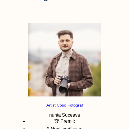
Artist Coso Fotograf
nunta
Suceava
🏆 Premii:
🎖️ Nunti verificate: