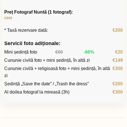
Preț Fotograf Nuntă (1 fotograf):
€999
* Taxă rezervare dată:
€200
Servicii foto adiționale:
Mini ședință foto
€60
-66%
€20
Cununie civilă foto + mini ședință, în altă zi
€149
Cununie civilă + religioasă foto + mini ședință, în altă
€300
zi
Ședință „Save the date” / „Trash the dress”
€200
Al doilea fotograf la mireasă (3h)
€300