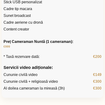
Stick USB personalizat
Cadre tip macara
Sunet broadcast
Cadre aeriene cu dronă
Content creator
Preț Cameraman Nuntă (1 cameraman):
€999
* Taxă rezervare dată:
€200
Servicii video adiționale:
Cununie civilă video
€149
Cununie civilă + religioasă video
€300
Al doilea cameraman la mireasă (3h)
€300