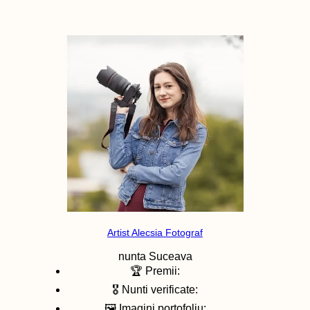
Artist Alecsia Fotograf
nunta
Suceava
🏆 Premii:
🎖️ Nunti verificate:
🖼️ Imagini portofoliu: