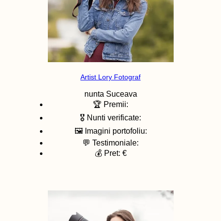
Artist Lory Fotograf
nunta
Suceava
🏆 Premii:
🎖️ Nunti verificate:
🖼️ Imagini portofoliu:
💬 Testimoniale:
💰 Pret: €