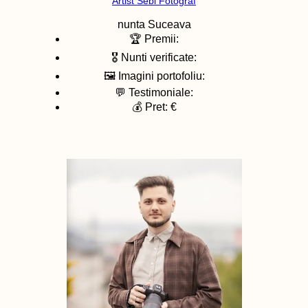
Artist Sebi Fotograf
nunta
Suceava
🏆 Premii:
🎖️ Nunti verificate:
🖼️ Imagini portofoliu:
💬 Testimoniale:
💰 Pret: €