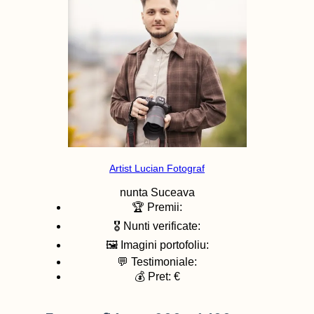
Artist Lucian Fotograf
nunta
Suceava
🏆 Premii:
🎖️ Nunti verificate:
🖼️ Imagini portofoliu:
💬 Testimoniale:
💰 Pret: €