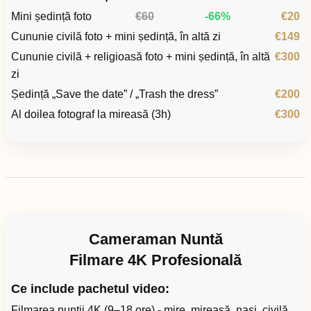
Mini ședință foto
€60
-66%
€20
Cununie civilă foto + mini ședință, în altă zi
€149
Cununie civilă + religioasă foto + mini ședință, în altă
€300
zi
Ședință „Save the date” / „Trash the dress”
€200
Al doilea fotograf la mireasă (3h)
€300
Cameraman Nuntă
Filmare 4K Profesională
Ce include pachetul video:
Filmarea nunții 4K (9–18 ore) - mire, mireasă, nași, civilă,