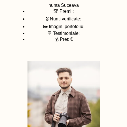
nunta
Suceava
🏆 Premii:
🎖️ Nunti verificate:
🖼️ Imagini portofoliu:
💬 Testimoniale:
💰 Pret: €