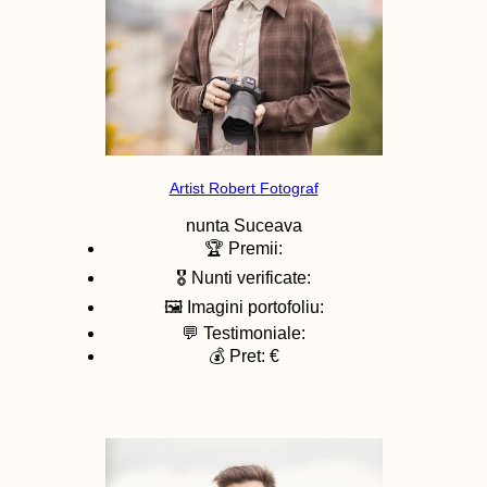
Artist Robert Fotograf
nunta
Suceava
🏆 Premii:
🎖️ Nunti verificate:
🖼️ Imagini portofoliu:
💬 Testimoniale:
💰 Pret: €