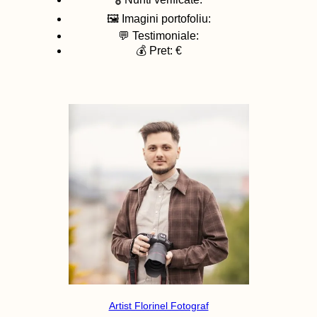
🖼️ Imagini portofoliu:
💬 Testimoniale:
💰 Pret: €
Artist Florinel Fotograf