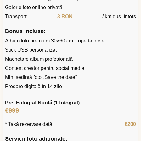
Galerie foto online privată
Transport:
3 RON
/ km dus–întors
Bonus incluse:
Album foto premium 30×60 cm, copertă piele
Stick USB personalizat
Machetare album profesională
Content creator pentru social media
Mini ședință foto „Save the date”
Predare digitală în 14 zile
Preț Fotograf Nuntă (1 fotograf):
€999
* Taxă rezervare dată:
€200
Servicii foto adiționale: