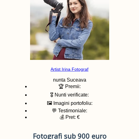
Artist Irina Fotograf
nunta
Suceava
🏆 Premii:
🎖️ Nunti verificate:
🖼️ Imagini portofoliu:
💬 Testimoniale:
💰 Pret: €
Fotografi sub 900 euro