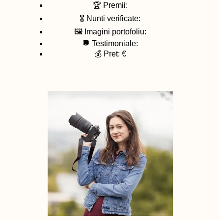
🏆 Premii:
🎖️ Nunti verificate:
🖼️ Imagini portofoliu:
💬 Testimoniale:
💰 Pret: €