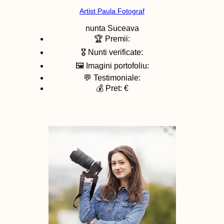
Artist Paula Fotograf
nunta
Suceava
🏆 Premii:
🎖️ Nunti verificate:
🖼️ Imagini portofoliu:
💬 Testimoniale:
💰 Pret: €