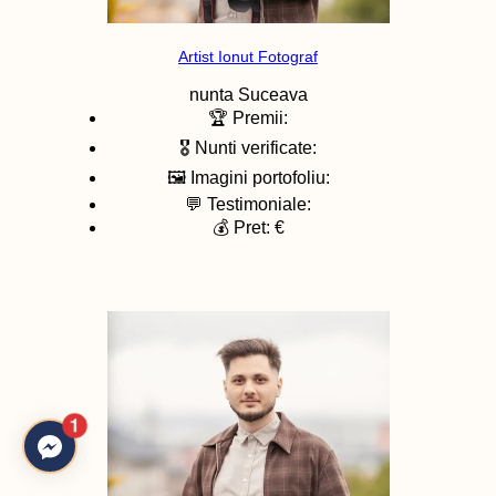
Artist Ionut Fotograf
nunta
Suceava
🏆 Premii:
🎖️ Nunti verificate:
🖼️ Imagini portofoliu:
💬 Testimoniale:
💰 Pret: €