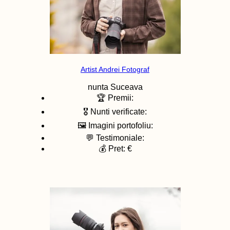
Artist Andrei Fotograf
nunta
Suceava
🏆 Premii:
🎖️ Nunti verificate:
🖼️ Imagini portofoliu:
💬 Testimoniale:
💰 Pret: €