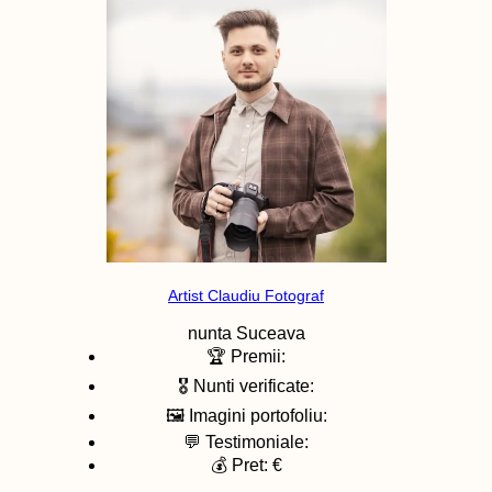
Artist Claudiu Fotograf
nunta
Suceava
🏆 Premii:
🎖️ Nunti verificate:
🖼️ Imagini portofoliu:
💬 Testimoniale:
💰 Pret: €