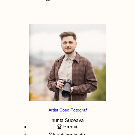
Artist Coso Fotograf
nunta
Suceava
🏆 Premii:
🎖️ Nunti verificate: