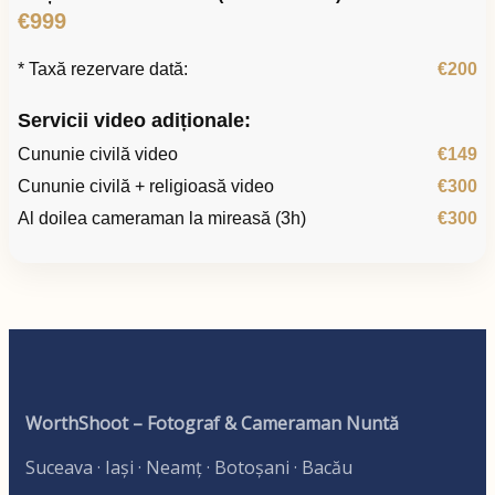
€999
* Taxă rezervare dată:
€200
Servicii video adiționale:
Cununie civilă video
€149
Cununie civilă + religioasă video
€300
Al doilea cameraman la mireasă (3h)
€300
WorthShoot – Fotograf & Cameraman Nuntă
Suceava · Iași · Neamț · Botoșani · Bacău