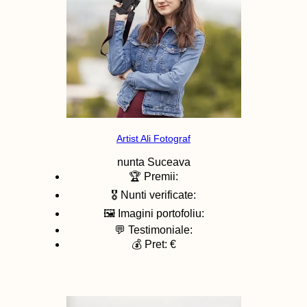
Artist Ali Fotograf
nunta
Suceava
🏆 Premii:
🎖️ Nunti verificate:
🖼️ Imagini portofoliu:
💬 Testimoniale:
💰 Pret: €