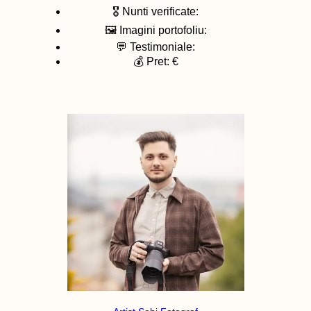
🎖️ Nunti verificate:
🖼️ Imagini portofoliu:
💬 Testimoniale:
💰 Pret: €