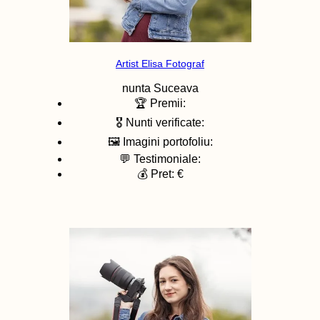
Artist Elisa Fotograf
nunta
Suceava
🏆 Premii:
🎖️ Nunti verificate:
🖼️ Imagini portofoliu:
💬 Testimoniale:
💰 Pret: €