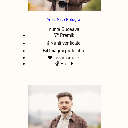
Artist Nico Fotograf
nunta
Suceava
🏆 Premii:
🎖️ Nunti verificate:
🖼️ Imagini portofoliu:
💬 Testimoniale:
💰 Pret: €