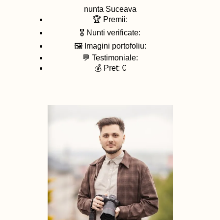
nunta
Suceava
🏆 Premii:
🎖️ Nunti verificate:
🖼️ Imagini portofoliu:
💬 Testimoniale:
💰 Pret: €