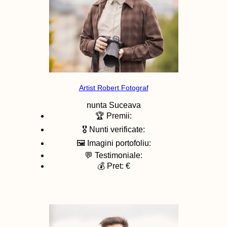
Artist Robert Fotograf
nunta
Suceava
🏆 Premii:
🎖️ Nunti verificate:
🖼️ Imagini portofoliu:
💬 Testimoniale:
💰 Pret: €