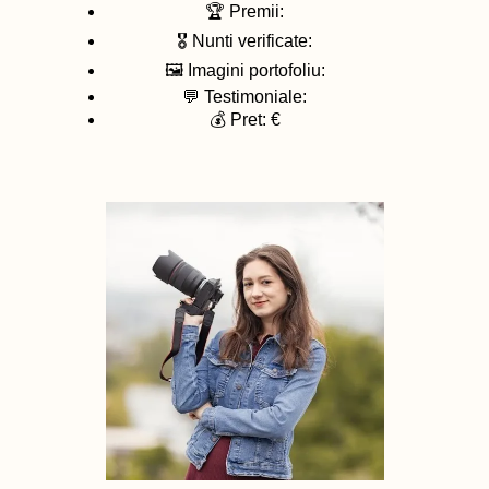
🏆 Premii:
🎖️ Nunti verificate:
🖼️ Imagini portofoliu:
💬 Testimoniale:
💰 Pret: €