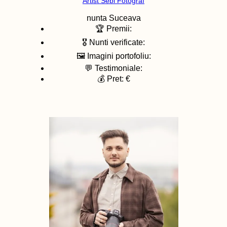
Artist Sebi Fotograf
nunta
Suceava
🏆 Premii:
🎖️ Nunti verificate:
🖼️ Imagini portofoliu:
💬 Testimoniale:
💰 Pret: €