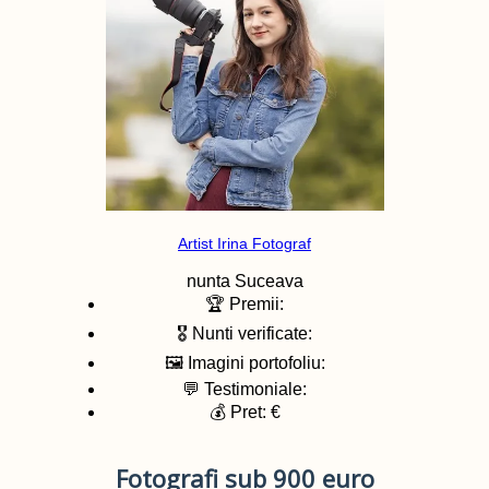
Artist Irina Fotograf
nunta
Suceava
🏆 Premii:
🎖️ Nunti verificate:
🖼️ Imagini portofoliu:
💬 Testimoniale:
💰 Pret: €
Fotografi sub 900 euro