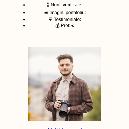
🎖️ Nunti verificate:
🖼️ Imagini portofoliu:
💬 Testimoniale:
💰 Pret: €