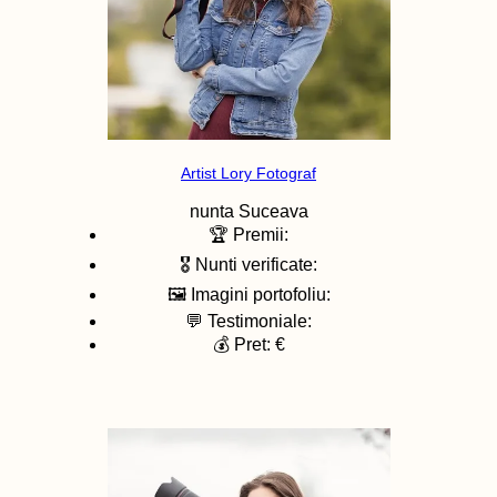
Artist Lory Fotograf
nunta
Suceava
🏆 Premii:
🎖️ Nunti verificate:
🖼️ Imagini portofoliu:
💬 Testimoniale:
💰 Pret: €