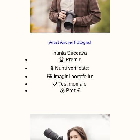
Artist Andrei Fotograf
nunta
Suceava
🏆 Premii:
🎖️ Nunti verificate:
🖼️ Imagini portofoliu:
💬 Testimoniale:
💰 Pret: €