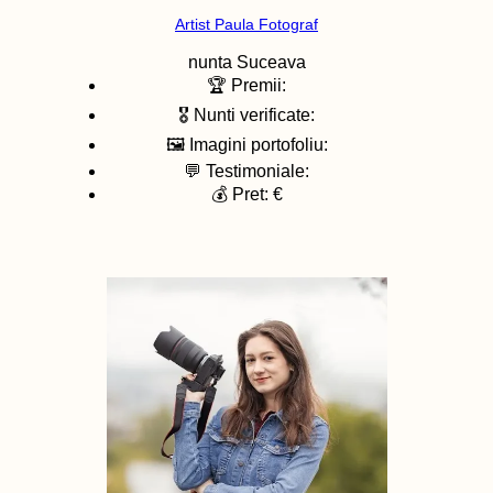
Artist Paula Fotograf
nunta
Suceava
🏆 Premii:
🎖️ Nunti verificate:
🖼️ Imagini portofoliu:
💬 Testimoniale:
💰 Pret: €