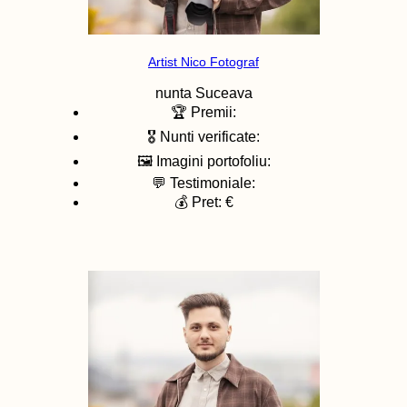
Artist Nico Fotograf
nunta
Suceava
🏆 Premii:
🎖️ Nunti verificate:
🖼️ Imagini portofoliu:
💬 Testimoniale:
💰 Pret: €