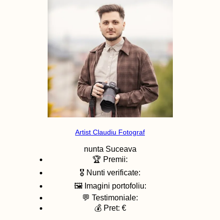
Artist Claudiu Fotograf
nunta
Suceava
🏆 Premii:
🎖️ Nunti verificate:
🖼️ Imagini portofoliu:
💬 Testimoniale:
💰 Pret: €