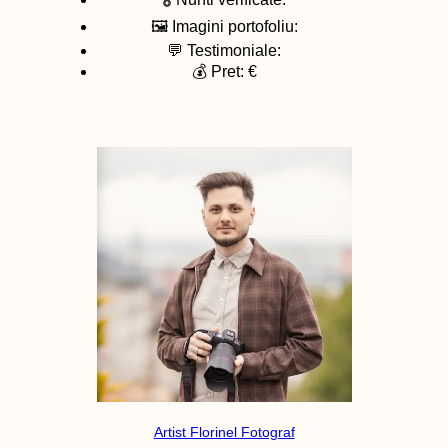
🖼️ Imagini portofoliu:
💬 Testimoniale:
💰 Pret: €
Artist Florinel Fotograf