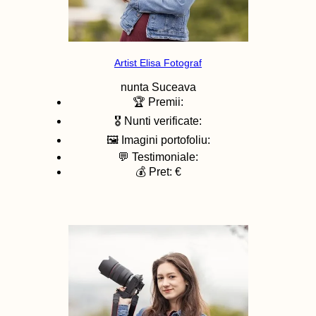
Artist Elisa Fotograf
nunta
Suceava
🏆 Premii:
🎖️ Nunti verificate:
🖼️ Imagini portofoliu:
💬 Testimoniale:
💰 Pret: €