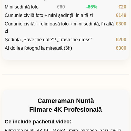
Mini ședință foto
€60
-66%
€20
Cununie civilă foto + mini ședință, în altă zi
€149
Cununie civilă + religioasă foto + mini ședință, în altă
€300
zi
Ședință „Save the date” / „Trash the dress”
€200
Al doilea fotograf la mireasă (3h)
€300
Cameraman Nuntă
Filmare 4K Profesională
Ce include pachetul video:
Filmarea nunții 4K (9–18 ore) - mire, mireasă, nași, civilă,