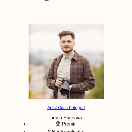
Artist Coso Fotograf
nunta
Suceava
🏆 Premii:
🎖️ Nunti verificate: