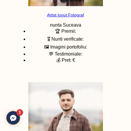
Artist Ionut Fotograf
nunta
Suceava
🏆 Premii:
🎖️ Nunti verificate:
🖼️ Imagini portofoliu:
💬 Testimoniale:
💰 Pret: €