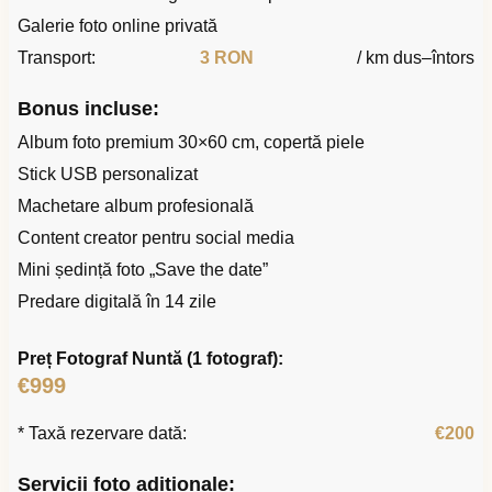
Galerie foto online privată
Transport:
3 RON
/ km dus–întors
Bonus incluse:
Album foto premium 30×60 cm, copertă piele
Stick USB personalizat
Machetare album profesională
Content creator pentru social media
Mini ședință foto „Save the date”
Predare digitală în 14 zile
Preț Fotograf Nuntă (1 fotograf):
€999
* Taxă rezervare dată:
€200
Servicii foto adiționale: