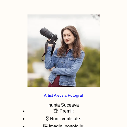
Artist Alecsia Fotograf
nunta
Suceava
🏆 Premii:
🎖️ Nunti verificate:
🖼️ Imagini portofoliu: