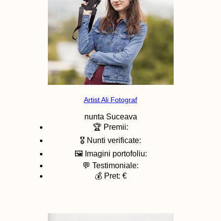
Artist Ali Fotograf
nunta
Suceava
🏆 Premii:
🎖️ Nunti verificate:
🖼️ Imagini portofoliu:
💬 Testimoniale:
💰 Pret: €