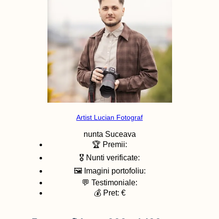
Artist Lucian Fotograf
nunta
Suceava
🏆 Premii:
🎖️ Nunti verificate:
🖼️ Imagini portofoliu:
💬 Testimoniale:
💰 Pret: €