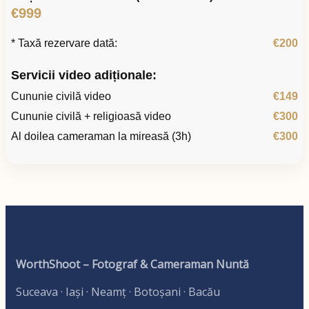
€999
* Taxă rezervare dată:
€200
Servicii video adiționale:
Cununie civilă video
€149
Cununie civilă + religioasă video
€300
Al doilea cameraman la mireasă (3h)
€300
WorthShoot – Fotograf & Cameraman Nuntă
Suceava · Iași · Neamț · Botoșani · Bacău