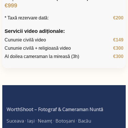
€999
* Taxă rezervare dată:
€200
Servicii video adiționale:
Cununie civilă video
€149
Cununie civilă + religioasă video
€300
Al doilea cameraman la mireasă (3h)
€300
WorthShoot – Fotograf & Cameraman Nuntă
Suceava · Iași · Neamț · Botoșani · Bacău