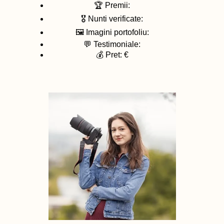
🏆 Premii:
🎖️ Nunti verificate:
🖼️ Imagini portofoliu:
💬 Testimoniale:
💰 Pret: €