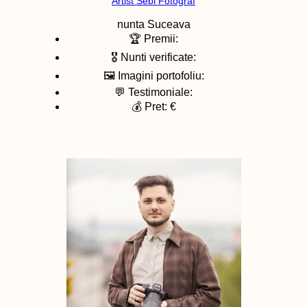
Artist Sebi Fotograf
nunta
Suceava
🏆 Premii:
🎖️ Nunti verificate:
🖼️ Imagini portofoliu:
💬 Testimoniale:
💰 Pret: €