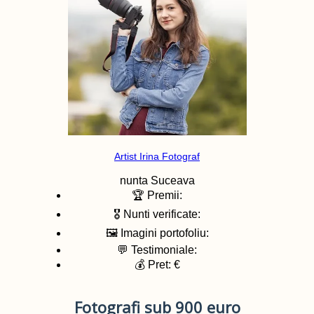
Artist Irina Fotograf
nunta
Suceava
🏆 Premii:
🎖️ Nunti verificate:
🖼️ Imagini portofoliu:
💬 Testimoniale:
💰 Pret: €
Fotografi sub 900 euro