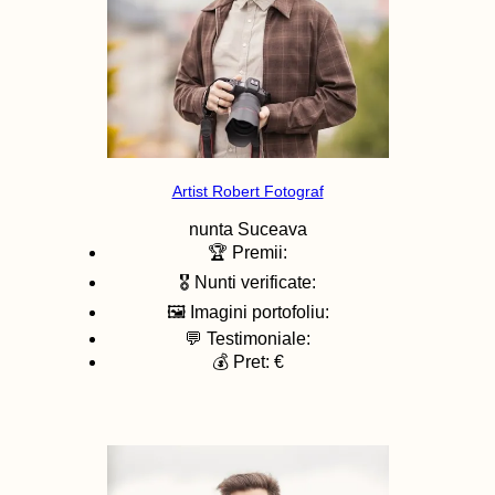
Artist Robert Fotograf
nunta
Suceava
🏆 Premii:
🎖️ Nunti verificate:
🖼️ Imagini portofoliu:
💬 Testimoniale:
💰 Pret: €