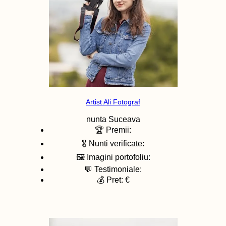
Artist Ali Fotograf
nunta
Suceava
🏆 Premii:
🎖️ Nunti verificate:
🖼️ Imagini portofoliu:
💬 Testimoniale:
💰 Pret: €