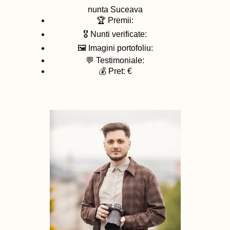
nunta
Suceava
🏆 Premii:
🎖️ Nunti verificate:
🖼️ Imagini portofoliu:
💬 Testimoniale:
💰 Pret: €