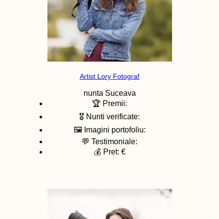
Artist Lory Fotograf
nunta
Suceava
🏆 Premii:
🎖️ Nunti verificate:
🖼️ Imagini portofoliu:
💬 Testimoniale:
💰 Pret: €