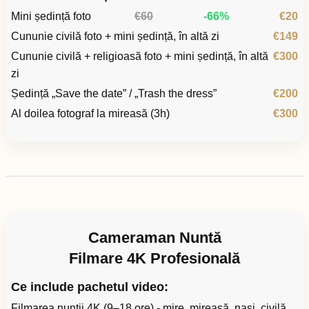
Mini ședință foto
€60
-66%
€20
Cununie civilă foto + mini ședință, în altă zi
€149
Cununie civilă + religioasă foto + mini ședință, în altă
€300
zi
Ședință „Save the date” / „Trash the dress”
€200
Al doilea fotograf la mireasă (3h)
€300
Cameraman Nuntă
Filmare 4K Profesională
Ce include pachetul video:
Filmarea nunții 4K (9–18 ore) - mire, mireasă, nași, civilă,