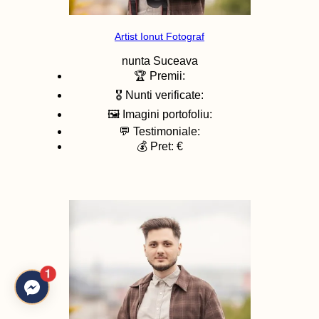
Artist Ionut Fotograf
nunta
Suceava
🏆 Premii:
🎖️ Nunti verificate:
🖼️ Imagini portofoliu:
💬 Testimoniale:
💰 Pret: €