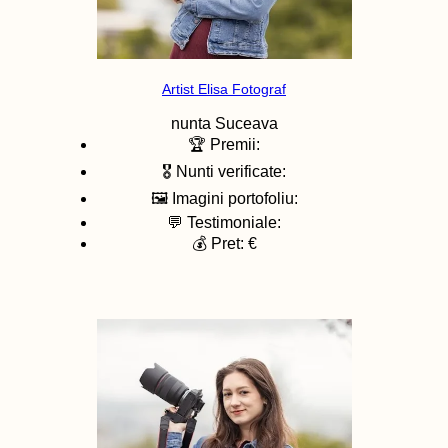
Artist Elisa Fotograf
nunta
Suceava
🏆 Premii:
🎖️ Nunti verificate:
🖼️ Imagini portofoliu:
💬 Testimoniale:
💰 Pret: €