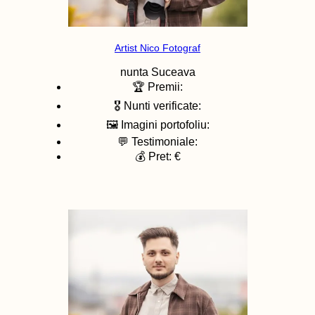
Artist Nico Fotograf
nunta
Suceava
🏆 Premii:
🎖️ Nunti verificate:
🖼️ Imagini portofoliu:
💬 Testimoniale:
💰 Pret: €