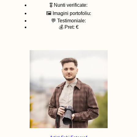
🎖️ Nunti verificate:
🖼️ Imagini portofoliu:
💬 Testimoniale:
💰 Pret: €