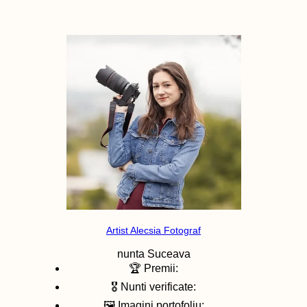
Artist Alecsia Fotograf
nunta
Suceava
🏆 Premii:
🎖️ Nunti verificate:
🖼️ Imagini portofoliu: