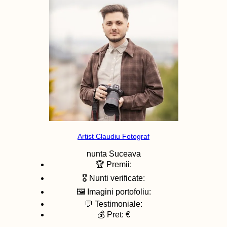
Artist Claudiu Fotograf
nunta
Suceava
🏆 Premii:
🎖️ Nunti verificate:
🖼️ Imagini portofoliu:
💬 Testimoniale:
💰 Pret: €