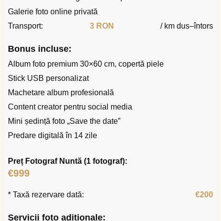
Galerie foto online privată
Transport:
3 RON
/ km dus–întors
Bonus incluse:
Album foto premium 30×60 cm, copertă piele
Stick USB personalizat
Machetare album profesională
Content creator pentru social media
Mini ședință foto „Save the date”
Predare digitală în 14 zile
Preț Fotograf Nuntă (1 fotograf):
€999
* Taxă rezervare dată:
€200
Servicii foto adiționale: