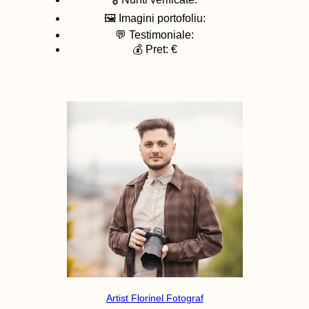
🖼️ Imagini portofoliu:
💬 Testimoniale:
💰 Pret: €
Artist Florinel Fotograf