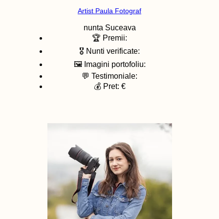
Artist Paula Fotograf
nunta
Suceava
🏆 Premii:
🎖️ Nunti verificate:
🖼️ Imagini portofoliu:
💬 Testimoniale:
💰 Pret: €