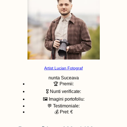
Artist Lucian Fotograf
nunta
Suceava
🏆 Premii:
🎖️ Nunti verificate:
🖼️ Imagini portofoliu:
💬 Testimoniale:
💰 Pret: €