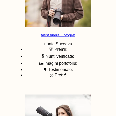
Artist Andrei Fotograf
nunta
Suceava
🏆 Premii:
🎖️ Nunti verificate:
🖼️ Imagini portofoliu:
💬 Testimoniale:
💰 Pret: €