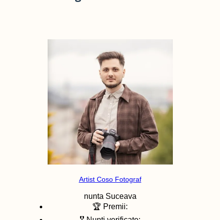
Artist Coso Fotograf
nunta
Suceava
🏆 Premii:
🎖️ Nunti verificate: