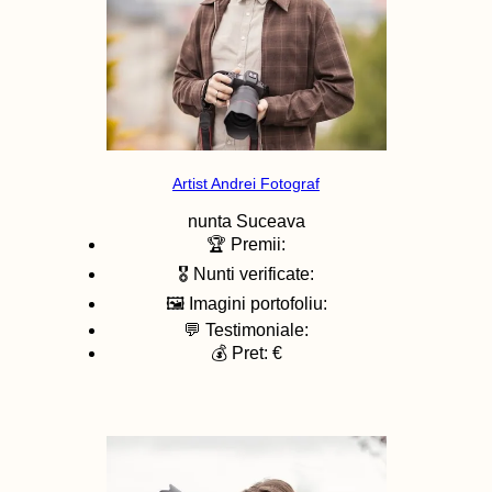
Artist Andrei Fotograf
nunta
Suceava
🏆 Premii:
🎖️ Nunti verificate:
🖼️ Imagini portofoliu:
💬 Testimoniale:
💰 Pret: €