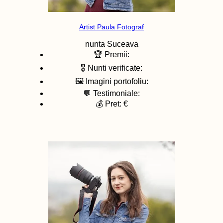
Artist Paula Fotograf
nunta
Suceava
🏆 Premii:
🎖️ Nunti verificate:
🖼️ Imagini portofoliu:
💬 Testimoniale:
💰 Pret: €