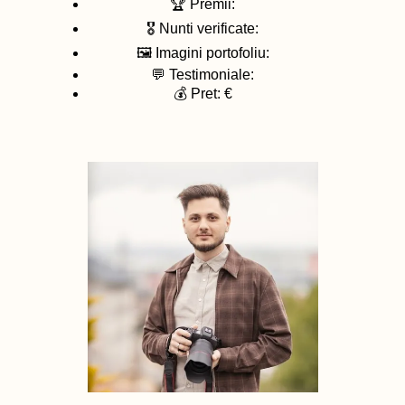
🏆 Premii:
🎖️ Nunti verificate:
🖼️ Imagini portofoliu:
💬 Testimoniale:
💰 Pret: €