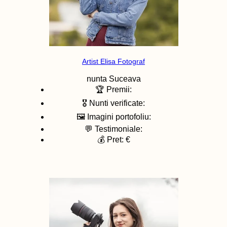
Artist Elisa Fotograf
nunta
Suceava
🏆 Premii:
🎖️ Nunti verificate:
🖼️ Imagini portofoliu:
💬 Testimoniale:
💰 Pret: €