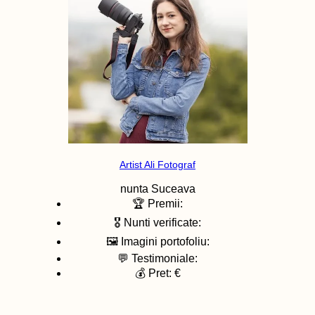
Artist Ali Fotograf
nunta
Suceava
🏆 Premii:
🎖️ Nunti verificate:
🖼️ Imagini portofoliu:
💬 Testimoniale:
💰 Pret: €