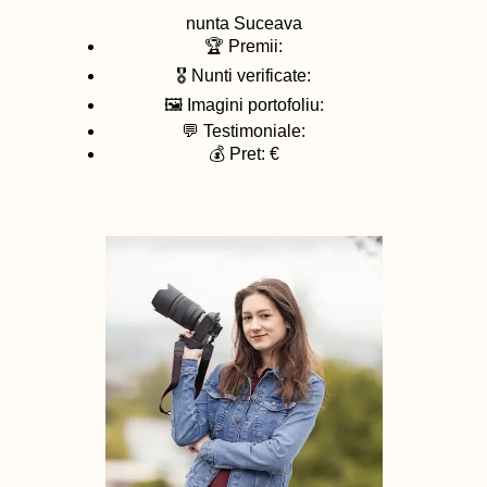
nunta
Suceava
🏆 Premii:
🎖️ Nunti verificate:
🖼️ Imagini portofoliu:
💬 Testimoniale:
💰 Pret: €