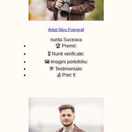
Artist Nico Fotograf
nunta
Suceava
🏆 Premii:
🎖️ Nunti verificate:
🖼️ Imagini portofoliu:
💬 Testimoniale:
💰 Pret: €