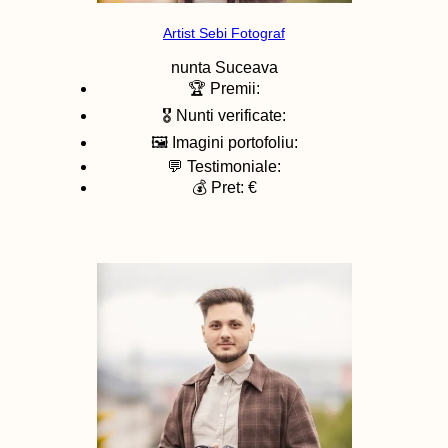
Artist Sebi Fotograf
nunta
Suceava
🏆 Premii:
🎖️ Nunti verificate:
🖼️ Imagini portofoliu:
💬 Testimoniale:
💰 Pret: €