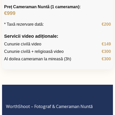
Preț Cameraman Nuntă (1 cameraman):
€999
* Taxă rezervare dată:
€200
Servicii video adiționale:
Cununie civilă video
€149
Cununie civilă + religioasă video
€300
Al doilea cameraman la mireasă (3h)
€300
WorthShoot – Fotograf & Cameraman Nuntă