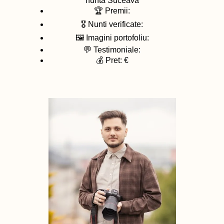
nunta
Suceava
🏆 Premii:
🎖️ Nunti verificate:
🖼️ Imagini portofoliu:
💬 Testimoniale:
💰 Pret: €