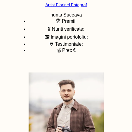
Artist Florinel Fotograf
nunta
Suceava
🏆 Premii:
🎖️ Nunti verificate:
🖼️ Imagini portofoliu:
💬 Testimoniale:
💰 Pret: €