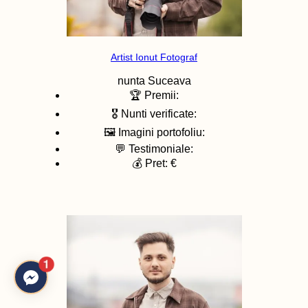
Artist Ionut Fotograf
nunta
Suceava
🏆 Premii:
🎖️ Nunti verificate:
🖼️ Imagini portofoliu:
💬 Testimoniale:
💰 Pret: €