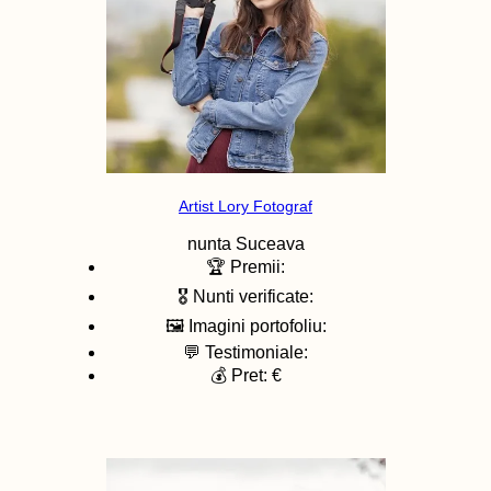
Artist Lory Fotograf
nunta
Suceava
🏆 Premii:
🎖️ Nunti verificate:
🖼️ Imagini portofoliu:
💬 Testimoniale:
💰 Pret: €