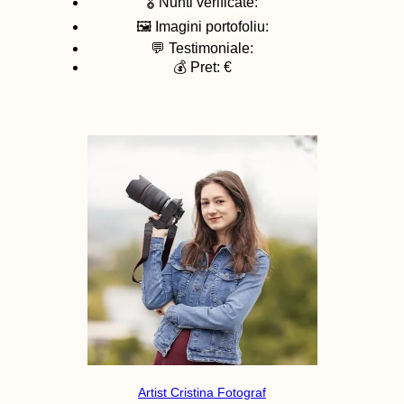
🎖️ Nunti verificate:
🖼️ Imagini portofoliu:
💬 Testimoniale:
💰 Pret: €
Artist Cristina Fotograf