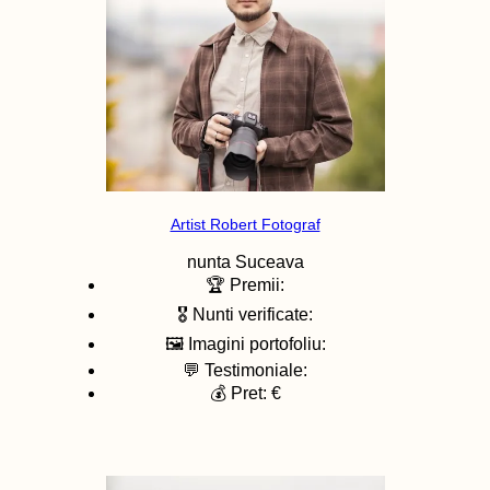
Artist Robert Fotograf
nunta
Suceava
🏆 Premii:
🎖️ Nunti verificate:
🖼️ Imagini portofoliu:
💬 Testimoniale:
💰 Pret: €