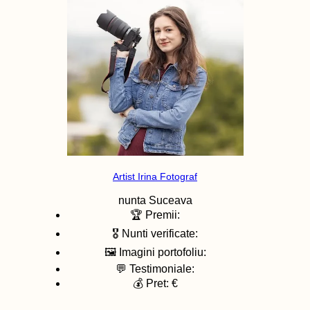
Artist Irina Fotograf
nunta
Suceava
🏆 Premii:
🎖️ Nunti verificate:
🖼️ Imagini portofoliu:
💬 Testimoniale:
💰 Pret: €