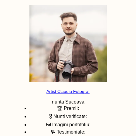
Artist Claudiu Fotograf
nunta
Suceava
🏆 Premii:
🎖️ Nunti verificate:
🖼️ Imagini portofoliu:
💬 Testimoniale: