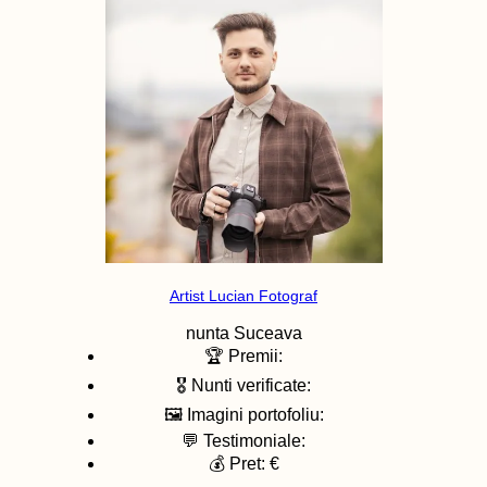
Artist Lucian Fotograf
nunta
Suceava
🏆 Premii:
🎖️ Nunti verificate:
🖼️ Imagini portofoliu:
💬 Testimoniale:
💰 Pret: €