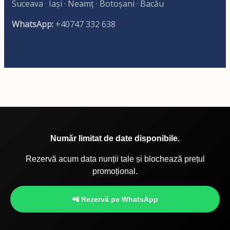
Suceava · Iași · Neamț · Botoșani · Bacău
WhatsApp:
+40747 332 638
Număr limitat de date disponibile.
Rezervă acum data nunții tale și blochează prețul
promoțional.
📲 Rezervă pe WhatsApp