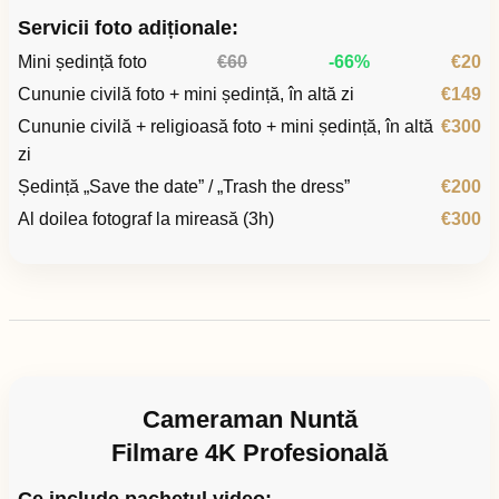
Servicii foto adiționale:
Mini ședință foto
€60
-66%
€20
Cununie civilă foto + mini ședință, în altă zi
€149
Cununie civilă + religioasă foto + mini ședință, în altă
€300
zi
Ședință „Save the date” / „Trash the dress”
€200
Al doilea fotograf la mireasă (3h)
€300
Cameraman Nuntă
Filmare 4K Profesională