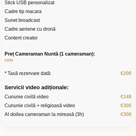
Stick USB personalizat
Cadre tip macara
Sunet broadcast
Cadre aeriene cu dronă
Content creator
Preț Cameraman Nuntă (1 cameraman):
€999
* Taxă rezervare dată:
€200
Servicii video adiționale:
Cununie civilă video
€149
Cununie civilă + religioasă video
€300
Al doilea cameraman la mireasă (3h)
€300