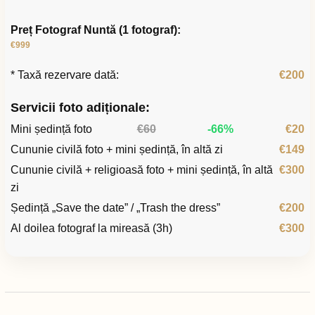
Preț Fotograf Nuntă (1 fotograf):
€999
* Taxă rezervare dată:
€200
Servicii foto adiționale:
Mini ședință foto
€60
-66%
€20
Cununie civilă foto + mini ședință, în altă zi
€149
Cununie civilă + religioasă foto + mini ședință, în altă
€300
zi
Ședință „Save the date” / „Trash the dress”
€200
Al doilea fotograf la mireasă (3h)
€300