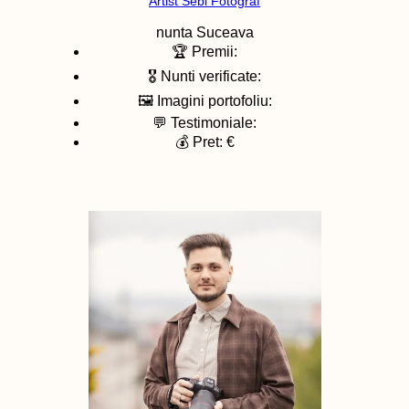
Artist Sebi Fotograf
nunta
Suceava
🏆 Premii:
🎖️ Nunti verificate:
🖼️ Imagini portofoliu:
💬 Testimoniale:
💰 Pret: €