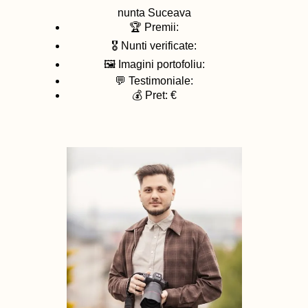
nunta
Suceava
🏆 Premii:
🎖️ Nunti verificate:
🖼️ Imagini portofoliu:
💬 Testimoniale:
💰 Pret: €