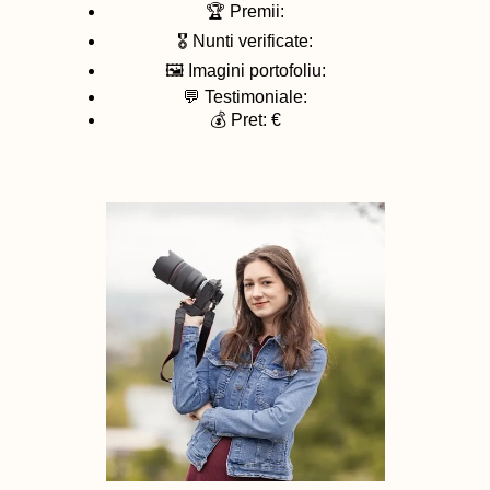
🏆 Premii:
🎖️ Nunti verificate:
🖼️ Imagini portofoliu:
💬 Testimoniale:
💰 Pret: €