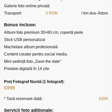
Galerie foto online privată
Transport:
3 RON
/ km dus–întors
Bonus incluse:
Album foto premium 30×60 cm, copertă piele
Stick USB personalizat
Machetare album profesională
Content creator pentru social media
Mini ședință foto „Save the date”
Predare digitală în 14 zile
Preț Fotograf Nuntă (1 fotograf):
€999
* Taxă rezervare dată:
€200
Servicii foto adiționale: