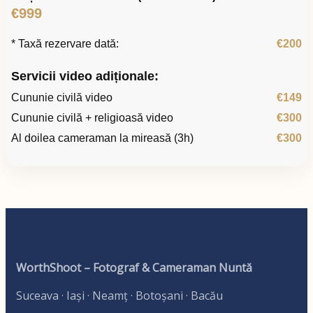
€999
* Taxă rezervare dată:
€200
Servicii video adiționale:
Cununie civilă video
€149
Cununie civilă + religioasă video
€300
Al doilea cameraman la mireasă (3h)
€300
WorthShoot – Fotograf & Cameraman Nuntă
Suceava · Iași · Neamț · Botoșani · Bacău