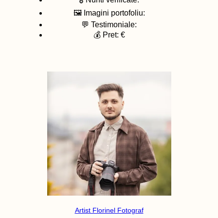
🖼️ Imagini portofoliu:
💬 Testimoniale:
💰 Pret: €
Artist Florinel Fotograf