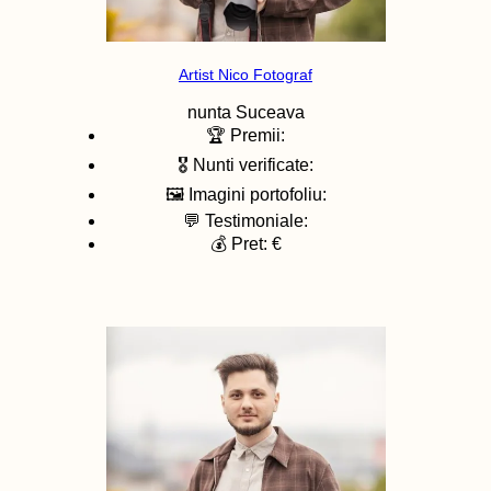
Artist Nico Fotograf
nunta
Suceava
🏆 Premii:
🎖️ Nunti verificate:
🖼️ Imagini portofoliu:
💬 Testimoniale:
💰 Pret: €