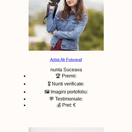
Artist Ali Fotograf
nunta
Suceava
🏆 Premii:
🎖️ Nunti verificate:
🖼️ Imagini portofoliu:
💬 Testimoniale:
💰 Pret: €