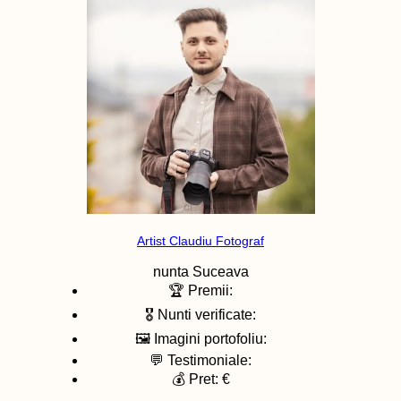
Artist Claudiu Fotograf
nunta
Suceava
🏆 Premii:
🎖️ Nunti verificate:
🖼️ Imagini portofoliu:
💬 Testimoniale:
💰 Pret: €