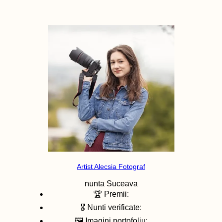
Artist Alecsia Fotograf
nunta
Suceava
🏆 Premii:
🎖️ Nunti verificate:
🖼️ Imagini portofoliu: