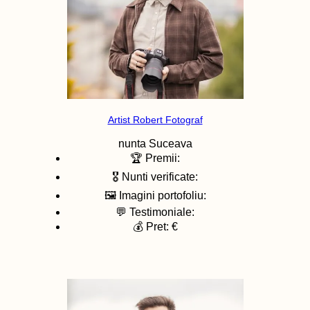
Artist Robert Fotograf
nunta
Suceava
🏆 Premii:
🎖️ Nunti verificate:
🖼️ Imagini portofoliu:
💬 Testimoniale:
💰 Pret: €