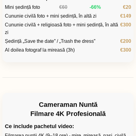
Mini ședință foto
€60
-66%
€20
Cununie civilă foto + mini ședință, în altă zi
€149
Cununie civilă + religioasă foto + mini ședință, în altă
€300
zi
Ședință „Save the date” / „Trash the dress”
€200
Al doilea fotograf la mireasă (3h)
€300
Cameraman Nuntă
Filmare 4K Profesională
Ce include pachetul video:
Filmarea nunții 4K (9–18 ore) - mire, mireasă, nași, civilă,