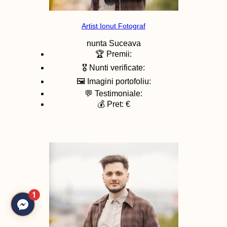
Artist Ionut Fotograf
nunta
Suceava
🏆 Premii:
🎖️ Nunti verificate:
🖼️ Imagini portofoliu:
💬 Testimoniale:
💰 Pret: €