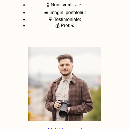
🎖️ Nunti verificate:
🖼️ Imagini portofoliu:
💬 Testimoniale:
💰 Pret: €