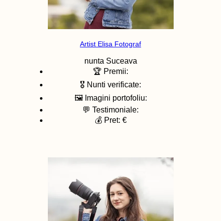
Artist Elisa Fotograf
nunta
Suceava
🏆 Premii:
🎖️ Nunti verificate:
🖼️ Imagini portofoliu:
💬 Testimoniale:
💰 Pret: €