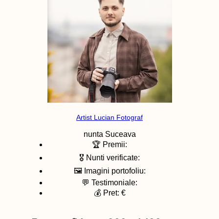
Artist Lucian Fotograf
nunta
Suceava
🏆 Premii:
🎖️ Nunti verificate:
🖼️ Imagini portofoliu:
💬 Testimoniale:
💰 Pret: €