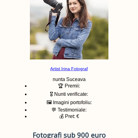
Artist Irina Fotograf
nunta
Suceava
🏆 Premii:
🎖️ Nunti verificate:
🖼️ Imagini portofoliu:
💬 Testimoniale:
💰 Pret: €
Fotografi sub 900 euro