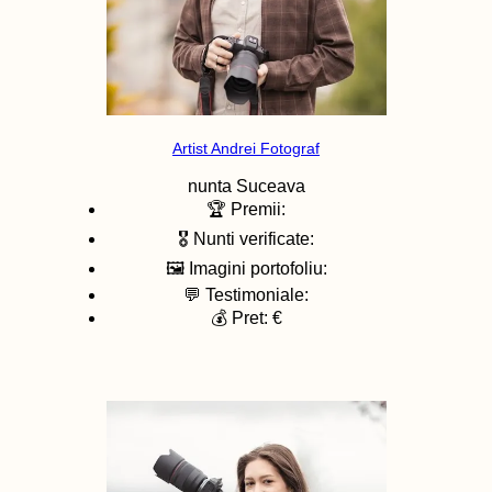
Artist Andrei Fotograf
nunta
Suceava
🏆 Premii:
🎖️ Nunti verificate:
🖼️ Imagini portofoliu:
💬 Testimoniale:
💰 Pret: €