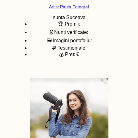
Artist Paula Fotograf
nunta
Suceava
🏆 Premii:
🎖️ Nunti verificate:
🖼️ Imagini portofoliu:
💬 Testimoniale:
💰 Pret: €