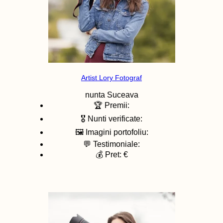
Artist Lory Fotograf
nunta
Suceava
🏆 Premii:
🎖️ Nunti verificate:
🖼️ Imagini portofoliu:
💬 Testimoniale:
💰 Pret: €