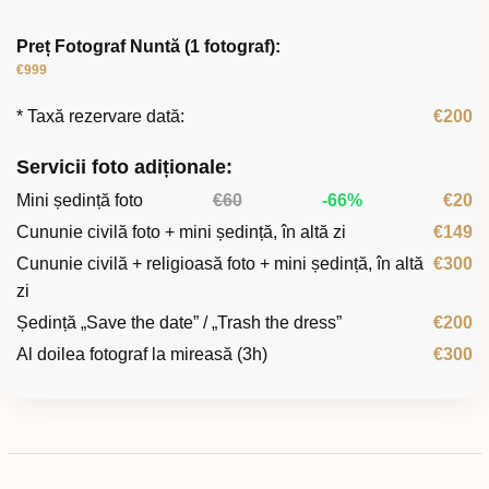
Preț Fotograf Nuntă (1 fotograf):
€999
* Taxă rezervare dată:
€200
Servicii foto adiționale:
Mini ședință foto
€60
-66%
€20
Cununie civilă foto + mini ședință, în altă zi
€149
Cununie civilă + religioasă foto + mini ședință, în altă
€300
zi
Ședință „Save the date” / „Trash the dress”
€200
Al doilea fotograf la mireasă (3h)
€300