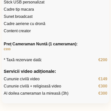
Stick USB personalizat
Cadre tip macara
Sunet broadcast
Cadre aeriene cu dronă
Content creator
Preț Cameraman Nuntă (1 cameraman):
€999
* Taxă rezervare dată:
€200
Servicii video adiționale:
Cununie civilă video
€149
Cununie civilă + religioasă video
€300
Al doilea cameraman la mireasă (3h)
€300