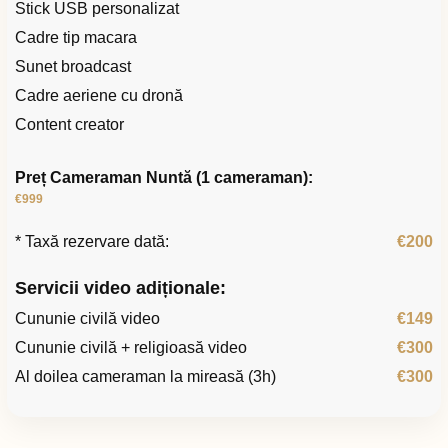
Stick USB personalizat
Cadre tip macara
Sunet broadcast
Cadre aeriene cu dronă
Content creator
Preț Cameraman Nuntă (1 cameraman):
€999
* Taxă rezervare dată:
€200
Servicii video adiționale:
Cununie civilă video
€149
Cununie civilă + religioasă video
€300
Al doilea cameraman la mireasă (3h)
€300