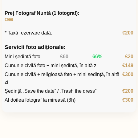
Preț Fotograf Nuntă (1 fotograf):
€999
* Taxă rezervare dată:
€200
Servicii foto adiționale:
Mini ședință foto
€60
-66%
€20
Cununie civilă foto + mini ședință, în altă zi
€149
Cununie civilă + religioasă foto + mini ședință, în altă
€300
zi
Ședință „Save the date” / „Trash the dress”
€200
Al doilea fotograf la mireasă (3h)
€300