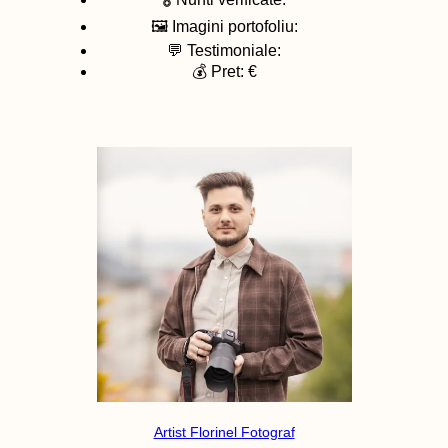
🖼️ Imagini portofoliu:
💬 Testimoniale:
💰 Pret: €
Artist Florinel Fotograf