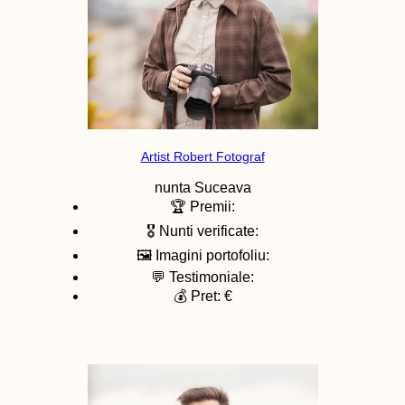
Artist Robert Fotograf
nunta
Suceava
🏆 Premii:
🎖️ Nunti verificate:
🖼️ Imagini portofoliu:
💬 Testimoniale:
💰 Pret: €