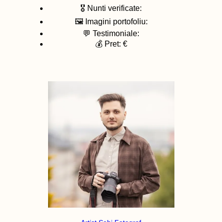
🎖️ Nunti verificate:
🖼️ Imagini portofoliu:
💬 Testimoniale:
💰 Pret: €