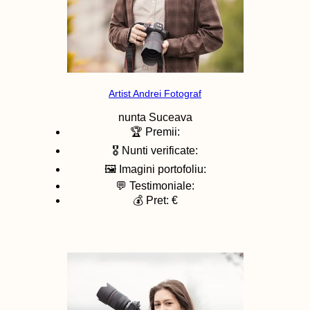
Artist Andrei Fotograf
nunta
Suceava
🏆 Premii:
🎖️ Nunti verificate:
🖼️ Imagini portofoliu:
💬 Testimoniale:
💰 Pret: €