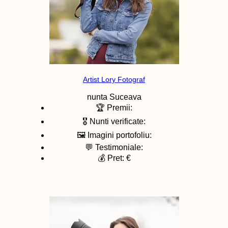
Artist Lory Fotograf
nunta
Suceava
🏆 Premii:
🎖️ Nunti verificate:
🖼️ Imagini portofoliu:
💬 Testimoniale:
💰 Pret: €