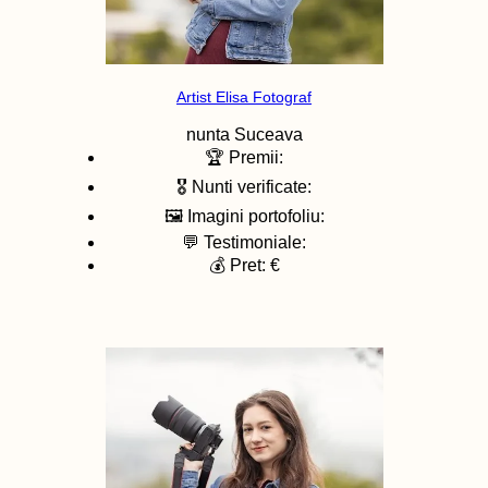
Artist Elisa Fotograf
nunta
Suceava
🏆 Premii:
🎖️ Nunti verificate:
🖼️ Imagini portofoliu:
💬 Testimoniale:
💰 Pret: €