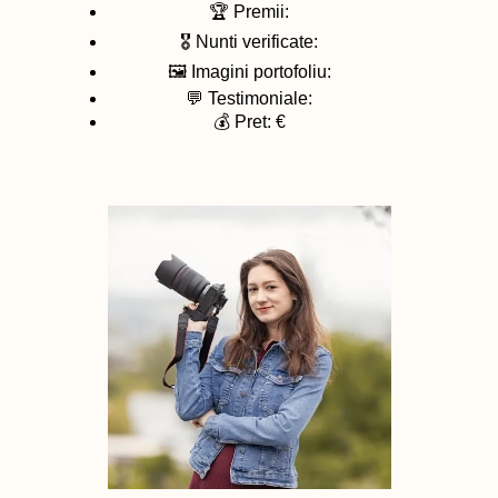
🏆 Premii:
🎖️ Nunti verificate:
🖼️ Imagini portofoliu:
💬 Testimoniale:
💰 Pret: €