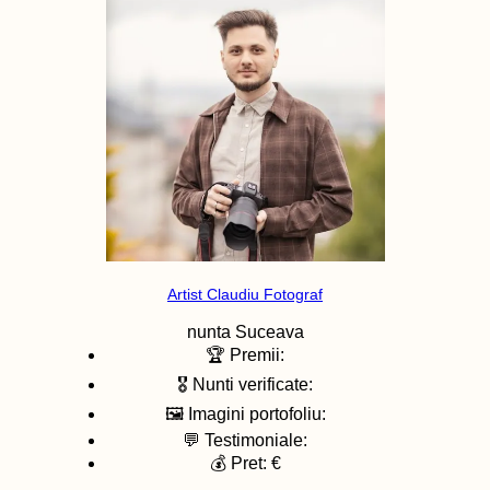
Artist Claudiu Fotograf
nunta
Suceava
🏆 Premii:
🎖️ Nunti verificate:
🖼️ Imagini portofoliu:
💬 Testimoniale:
💰 Pret: €