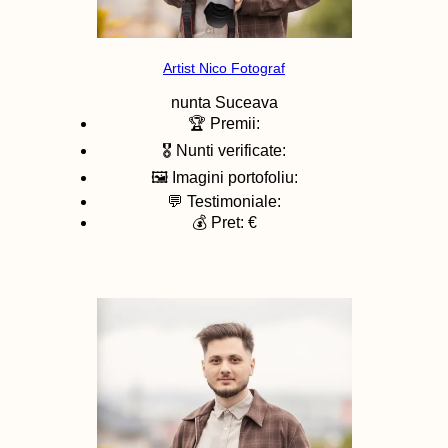
Artist Nico Fotograf
nunta
Suceava
🏆 Premii:
🎖️ Nunti verificate:
🖼️ Imagini portofoliu:
💬 Testimoniale:
💰 Pret: €