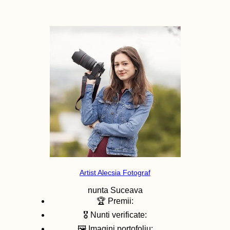
Artist Alecsia Fotograf
nunta
Suceava
🏆 Premii:
🎖️ Nunti verificate:
🖼️ Imagini portofoliu: