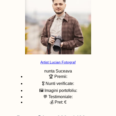
Artist Lucian Fotograf
nunta
Suceava
🏆 Premii:
🎖️ Nunti verificate:
🖼️ Imagini portofoliu:
💬 Testimoniale:
💰 Pret: €