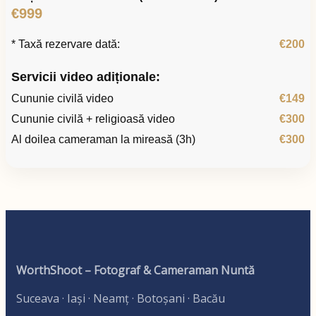
€999
* Taxă rezervare dată:
€200
Servicii video adiționale:
Cununie civilă video
€149
Cununie civilă + religioasă video
€300
Al doilea cameraman la mireasă (3h)
€300
WorthShoot – Fotograf & Cameraman Nuntă
Suceava · Iași · Neamț · Botoșani · Bacău