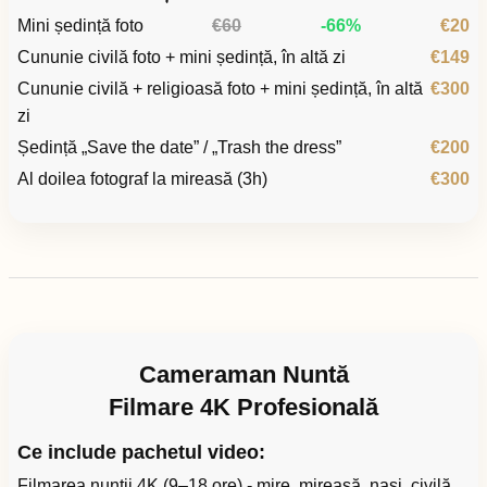
Mini ședință foto
€60
-66%
€20
Cununie civilă foto + mini ședință, în altă zi
€149
Cununie civilă + religioasă foto + mini ședință, în altă
€300
zi
Ședință „Save the date” / „Trash the dress”
€200
Al doilea fotograf la mireasă (3h)
€300
Cameraman Nuntă
Filmare 4K Profesională
Ce include pachetul video:
Filmarea nunții 4K (9–18 ore) - mire, mireasă, nași, civilă,