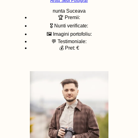
Artist Sebi Fotograf
nunta
Suceava
🏆 Premii:
🎖️ Nunti verificate:
🖼️ Imagini portofoliu:
💬 Testimoniale:
💰 Pret: €