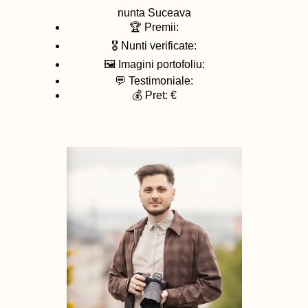
nunta
Suceava
🏆 Premii:
🎖️ Nunti verificate:
🖼️ Imagini portofoliu:
💬 Testimoniale:
💰 Pret: €