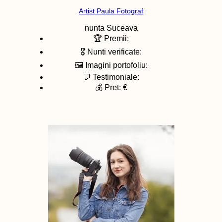
Artist Paula Fotograf
nunta
Suceava
🏆 Premii:
🎖️ Nunti verificate:
🖼️ Imagini portofoliu:
💬 Testimoniale:
💰 Pret: €