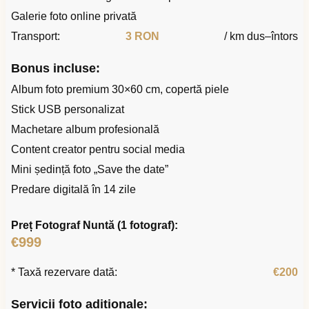
Galerie foto online privată
Transport:
3 RON
/ km dus–întors
Bonus incluse:
Album foto premium 30×60 cm, copertă piele
Stick USB personalizat
Machetare album profesională
Content creator pentru social media
Mini ședință foto „Save the date”
Predare digitală în 14 zile
Preț Fotograf Nuntă (1 fotograf):
€999
* Taxă rezervare dată:
€200
Servicii foto adiționale: