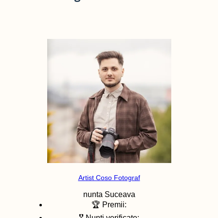
Artist Coso Fotograf
nunta
Suceava
🏆 Premii:
🎖️ Nunti verificate: