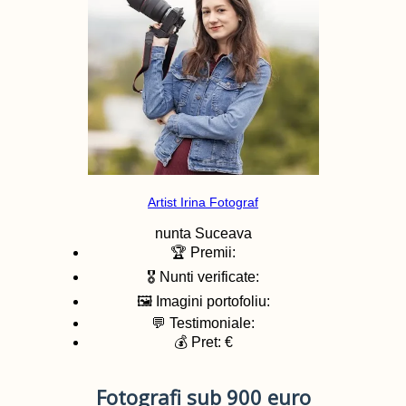
Artist Irina Fotograf
nunta
Suceava
🏆 Premii:
🎖️ Nunti verificate:
🖼️ Imagini portofoliu:
💬 Testimoniale:
💰 Pret: €
Fotografi sub 900 euro