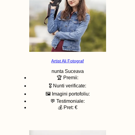
Artist Ali Fotograf
nunta
Suceava
🏆 Premii:
🎖️ Nunti verificate:
🖼️ Imagini portofoliu:
💬 Testimoniale:
💰 Pret: €