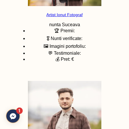
Artist Ionut Fotograf
nunta
Suceava
🏆 Premii:
🎖️ Nunti verificate:
🖼️ Imagini portofoliu:
💬 Testimoniale:
💰 Pret: €