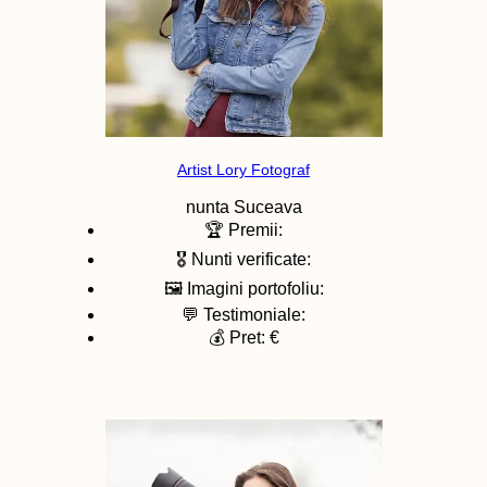
Artist Lory Fotograf
nunta
Suceava
🏆 Premii:
🎖️ Nunti verificate:
🖼️ Imagini portofoliu:
💬 Testimoniale:
💰 Pret: €