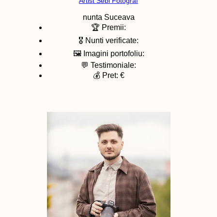
Artist Sebi Fotograf
nunta
Suceava
🏆 Premii:
🎖️ Nunti verificate:
🖼️ Imagini portofoliu:
💬 Testimoniale:
💰 Pret: €