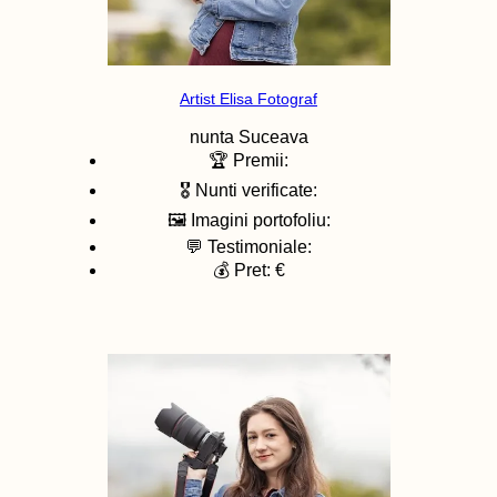
Artist Elisa Fotograf
nunta
Suceava
🏆 Premii:
🎖️ Nunti verificate:
🖼️ Imagini portofoliu:
💬 Testimoniale:
💰 Pret: €