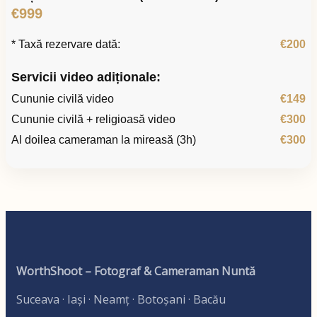
€999
* Taxă rezervare dată:
€200
Servicii video adiționale:
Cununie civilă video
€149
Cununie civilă + religioasă video
€300
Al doilea cameraman la mireasă (3h)
€300
WorthShoot – Fotograf & Cameraman Nuntă
Suceava · Iași · Neamț · Botoșani · Bacău