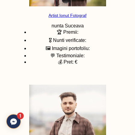
Artist Ionut Fotograf
nunta
Suceava
🏆 Premii:
🎖️ Nunti verificate:
🖼️ Imagini portofoliu:
💬 Testimoniale:
💰 Pret: €