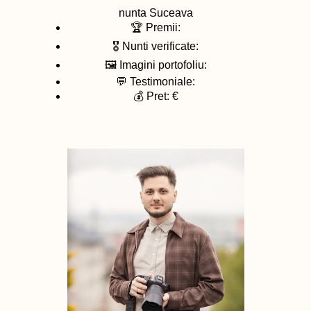
nunta
Suceava
🏆 Premii:
🎖️ Nunti verificate:
🖼️ Imagini portofoliu:
💬 Testimoniale:
💰 Pret: €