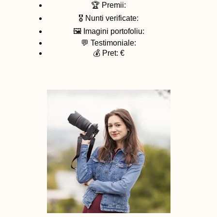
🏆 Premii:
🎖️ Nunti verificate:
🖼️ Imagini portofoliu:
💬 Testimoniale:
💰 Pret: €