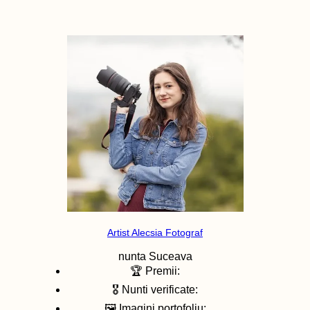
Artist Alecsia Fotograf
nunta
Suceava
🏆 Premii:
🎖️ Nunti verificate:
🖼️ Imagini portofoliu: