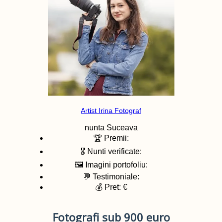
Artist Irina Fotograf
nunta
Suceava
🏆 Premii:
🎖️ Nunti verificate:
🖼️ Imagini portofoliu:
💬 Testimoniale:
💰 Pret: €
Fotografi sub 900 euro