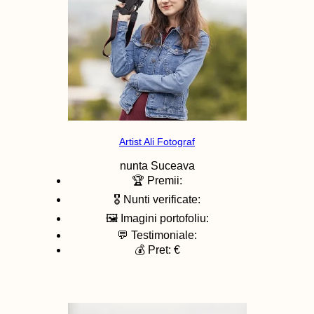
Artist Ali Fotograf
nunta
Suceava
🏆 Premii:
🎖️ Nunti verificate:
🖼️ Imagini portofoliu:
💬 Testimoniale:
💰 Pret: €