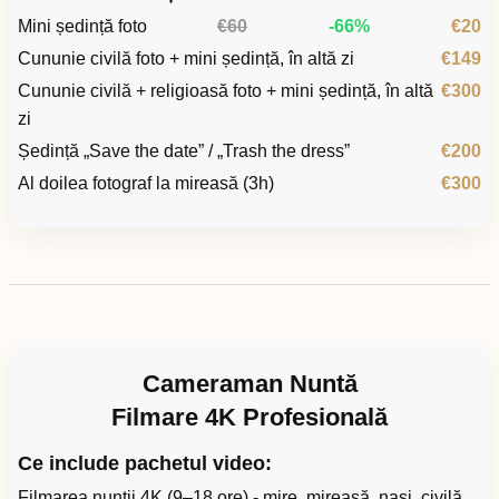
Mini ședință foto
€60
-66%
€20
Cununie civilă foto + mini ședință, în altă zi
€149
Cununie civilă + religioasă foto + mini ședință, în altă
€300
zi
Ședință „Save the date” / „Trash the dress”
€200
Al doilea fotograf la mireasă (3h)
€300
Cameraman Nuntă
Filmare 4K Profesională
Ce include pachetul video:
Filmarea nunții 4K (9–18 ore) - mire, mireasă, nași, civilă,