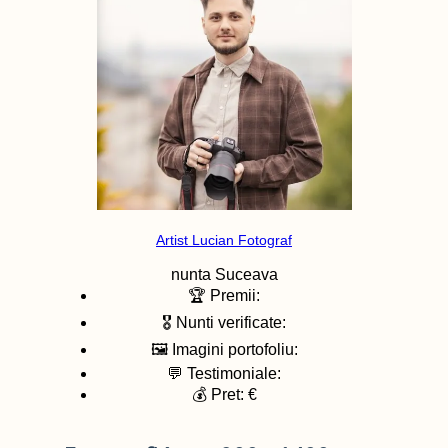
Artist Lucian Fotograf
nunta
Suceava
🏆 Premii:
🎖️ Nunti verificate:
🖼️ Imagini portofoliu:
💬 Testimoniale:
💰 Pret: €