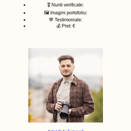
🎖️ Nunti verificate:
🖼️ Imagini portofoliu:
💬 Testimoniale:
💰 Pret: €