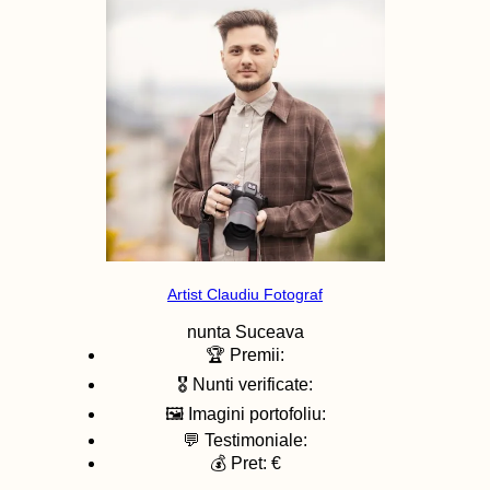
Artist Claudiu Fotograf
nunta
Suceava
🏆 Premii:
🎖️ Nunti verificate:
🖼️ Imagini portofoliu:
💬 Testimoniale:
💰 Pret: €