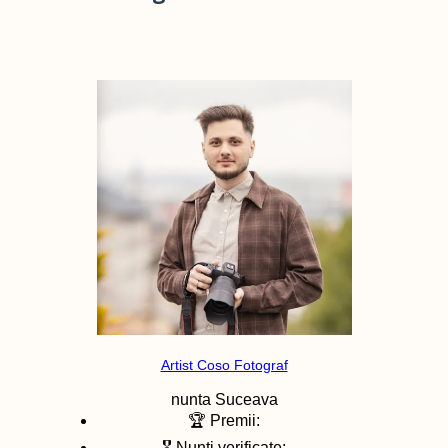
Artist Coso Fotograf
nunta
Suceava
🏆 Premii:
🎖️ Nunti verificate: