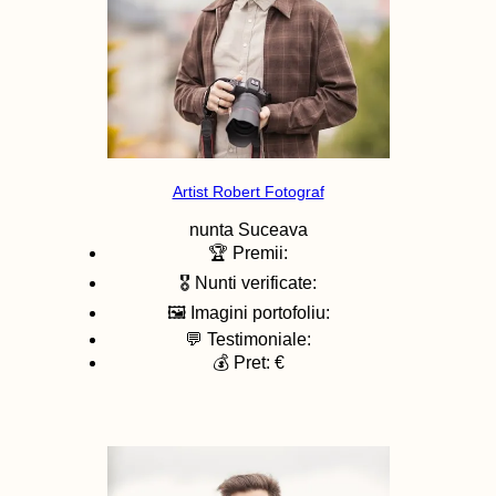
Artist Robert Fotograf
nunta
Suceava
🏆 Premii:
🎖️ Nunti verificate:
🖼️ Imagini portofoliu:
💬 Testimoniale:
💰 Pret: €