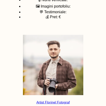
🖼️ Imagini portofoliu:
💬 Testimoniale:
💰 Pret: €
Artist Florinel Fotograf