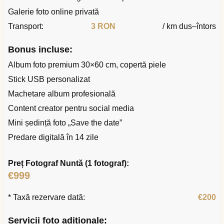
Galerie foto online privată
Transport:
3 RON
/ km dus–întors
Bonus incluse:
Album foto premium 30×60 cm, copertă piele
Stick USB personalizat
Machetare album profesională
Content creator pentru social media
Mini ședință foto „Save the date”
Predare digitală în 14 zile
Preț Fotograf Nuntă (1 fotograf):
€999
* Taxă rezervare dată:
€200
Servicii foto adiționale: