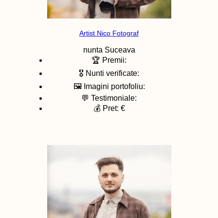
Artist Nico Fotograf
nunta
Suceava
🏆 Premii:
🎖️ Nunti verificate:
🖼️ Imagini portofoliu:
💬 Testimoniale:
💰 Pret: €