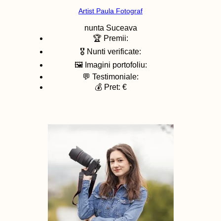
Artist Paula Fotograf
nunta
Suceava
🏆 Premii:
🎖️ Nunti verificate:
🖼️ Imagini portofoliu:
💬 Testimoniale:
💰 Pret: €