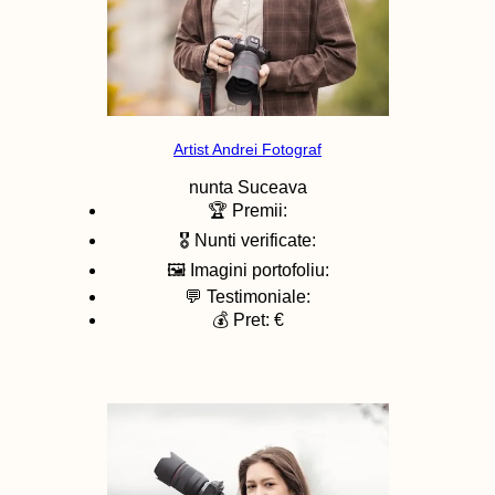
Artist Andrei Fotograf
nunta
Suceava
🏆 Premii:
🎖️ Nunti verificate:
🖼️ Imagini portofoliu:
💬 Testimoniale:
💰 Pret: €