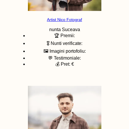
Artist Nico Fotograf
nunta
Suceava
🏆 Premii:
🎖️ Nunti verificate:
🖼️ Imagini portofoliu:
💬 Testimoniale:
💰 Pret: €