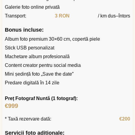
Galerie foto online privată
Transport:
3 RON
/ km dus–întors
Bonus incluse:
Album foto premium 30×60 cm, copertă piele
Stick USB personalizat
Machetare album profesională
Content creator pentru social media
Mini ședință foto „Save the date”
Predare digitală în 14 zile
Preț Fotograf Nuntă (1 fotograf):
€999
* Taxă rezervare dată:
€200
Servicii foto adiționale: