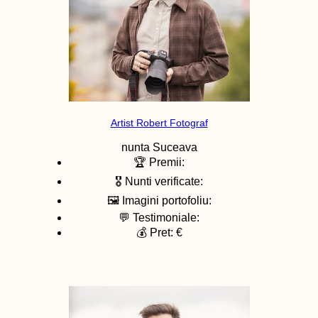
Artist Robert Fotograf
nunta
Suceava
🏆 Premii:
🎖️ Nunti verificate:
🖼️ Imagini portofoliu:
💬 Testimoniale:
💰 Pret: €