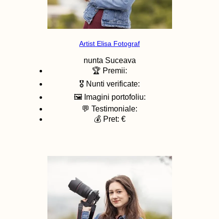
Artist Elisa Fotograf
nunta
Suceava
🏆 Premii:
🎖️ Nunti verificate:
🖼️ Imagini portofoliu:
💬 Testimoniale:
💰 Pret: €