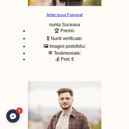
Artist Ionut Fotograf
nunta
Suceava
🏆 Premii:
🎖️ Nunti verificate:
🖼️ Imagini portofoliu:
💬 Testimoniale:
💰 Pret: €