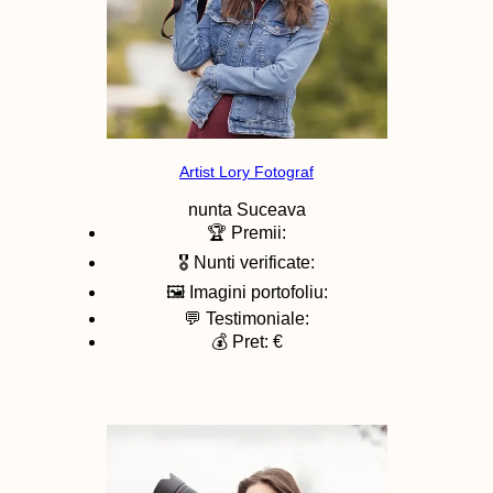
Artist Lory Fotograf
nunta
Suceava
🏆 Premii:
🎖️ Nunti verificate:
🖼️ Imagini portofoliu:
💬 Testimoniale:
💰 Pret: €