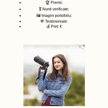
🏆 Premii:
🎖️ Nunti verificate:
🖼️ Imagini portofoliu:
💬 Testimoniale:
💰 Pret: €