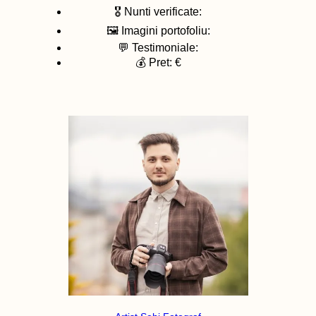
🎖️ Nunti verificate:
🖼️ Imagini portofoliu:
💬 Testimoniale:
💰 Pret: €