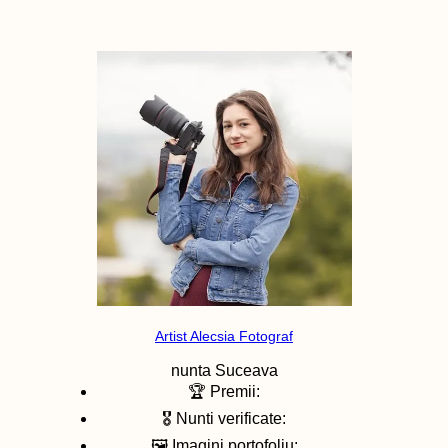
Artist Alecsia Fotograf
nunta
Suceava
🏆 Premii:
🎖️ Nunti verificate:
🖼️ Imagini portofoliu: