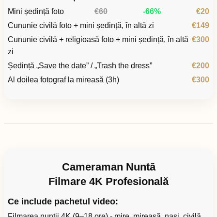
Mini ședință foto
€60
-66%
€20
Cununie civilă foto + mini ședință, în altă zi
€149
Cununie civilă + religioasă foto + mini ședință, în altă
€300
zi
Ședință „Save the date” / „Trash the dress”
€200
Al doilea fotograf la mireasă (3h)
€300
Cameraman Nuntă
Filmare 4K Profesională
Ce include pachetul video:
Filmarea nunții 4K (9–18 ore) - mire, mireasă, nași, civilă,