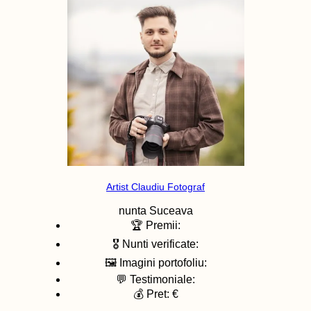
Artist Claudiu Fotograf
nunta
Suceava
🏆 Premii:
🎖️ Nunti verificate:
🖼️ Imagini portofoliu:
💬 Testimoniale:
💰 Pret: €