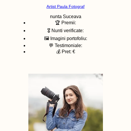
Artist Paula Fotograf
nunta
Suceava
🏆 Premii:
🎖️ Nunti verificate:
🖼️ Imagini portofoliu:
💬 Testimoniale:
💰 Pret: €