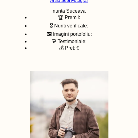
Artist Sebi Fotograf
nunta
Suceava
🏆 Premii:
🎖️ Nunti verificate:
🖼️ Imagini portofoliu:
💬 Testimoniale:
💰 Pret: €