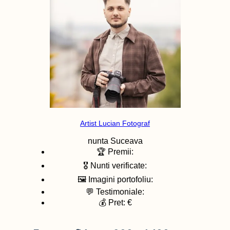
Artist Lucian Fotograf
nunta
Suceava
🏆 Premii:
🎖️ Nunti verificate:
🖼️ Imagini portofoliu:
💬 Testimoniale:
💰 Pret: €