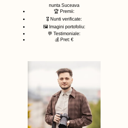
nunta
Suceava
🏆 Premii:
🎖️ Nunti verificate:
🖼️ Imagini portofoliu:
💬 Testimoniale:
💰 Pret: €