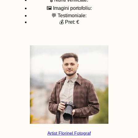
🖼️ Imagini portofoliu:
💬 Testimoniale:
💰 Pret: €
Artist Florinel Fotograf