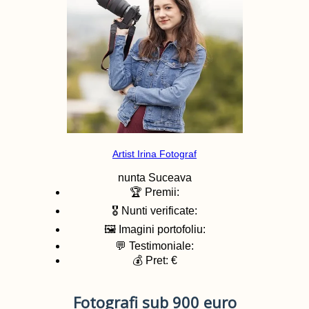
Artist Irina Fotograf
nunta
Suceava
🏆 Premii:
🎖️ Nunti verificate:
🖼️ Imagini portofoliu:
💬 Testimoniale:
💰 Pret: €
Fotografi sub 900 euro