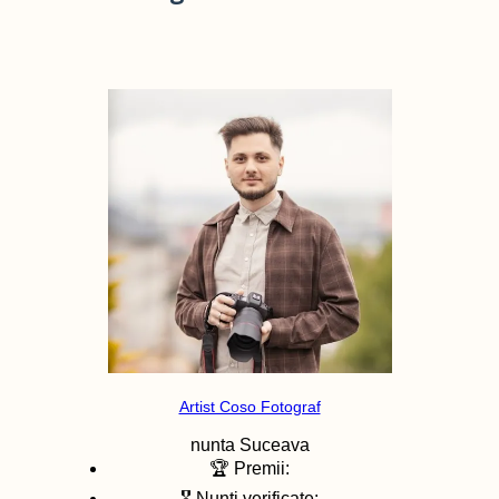
Artist Coso Fotograf
nunta
Suceava
🏆 Premii:
🎖️ Nunti verificate: