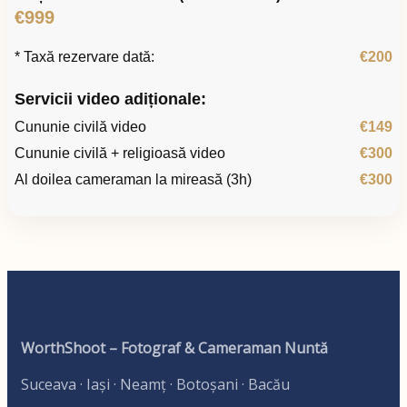
€999
* Taxă rezervare dată:
€200
Servicii video adiționale:
Cununie civilă video
€149
Cununie civilă + religioasă video
€300
Al doilea cameraman la mireasă (3h)
€300
WorthShoot – Fotograf & Cameraman Nuntă
Suceava · Iași · Neamț · Botoșani · Bacău