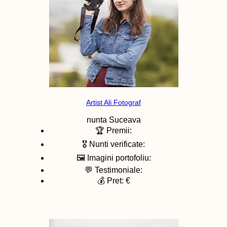
Artist Ali Fotograf
nunta
Suceava
🏆 Premii:
🎖️ Nunti verificate:
🖼️ Imagini portofoliu:
💬 Testimoniale:
💰 Pret: €