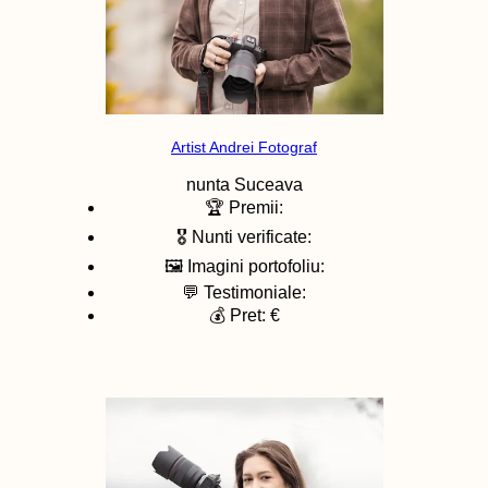
Artist Andrei Fotograf
nunta
Suceava
🏆 Premii:
🎖️ Nunti verificate:
🖼️ Imagini portofoliu:
💬 Testimoniale:
💰 Pret: €