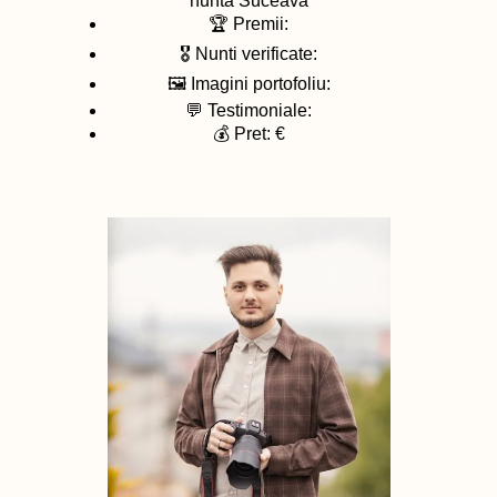
nunta
Suceava
🏆 Premii:
🎖️ Nunti verificate:
🖼️ Imagini portofoliu:
💬 Testimoniale:
💰 Pret: €