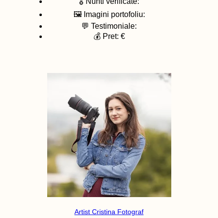
🎖️ Nunti verificate:
🖼️ Imagini portofoliu:
💬 Testimoniale:
💰 Pret: €
Artist Cristina Fotograf