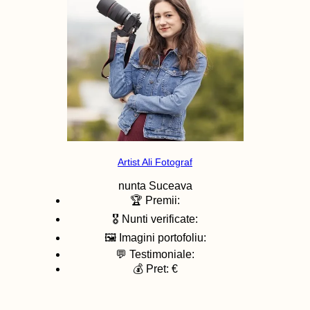
Artist Ali Fotograf
nunta
Suceava
🏆 Premii:
🎖️ Nunti verificate:
🖼️ Imagini portofoliu:
💬 Testimoniale:
💰 Pret: €