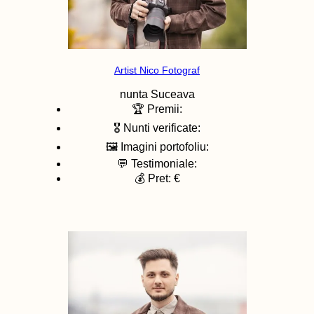
Artist Nico Fotograf
nunta
Suceava
🏆 Premii:
🎖️ Nunti verificate:
🖼️ Imagini portofoliu:
💬 Testimoniale:
💰 Pret: €