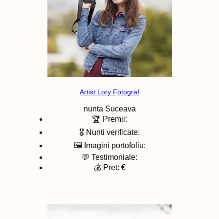
Artist Lory Fotograf
nunta
Suceava
🏆 Premii:
🎖️ Nunti verificate:
🖼️ Imagini portofoliu:
💬 Testimoniale:
💰 Pret: €