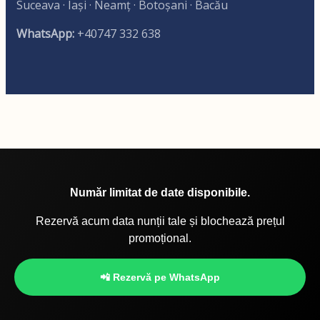
Suceava · Iași · Neamț · Botoșani · Bacău
WhatsApp:
+40747 332 638
Număr limitat de date disponibile.
Rezervă acum data nunții tale și blochează prețul
promoțional.
📲 Rezervă pe WhatsApp