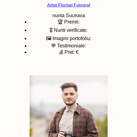
Artist Florinel Fotograf
nunta
Suceava
🏆 Premii:
🎖️ Nunti verificate:
🖼️ Imagini portofoliu:
💬 Testimoniale:
💰 Pret: €