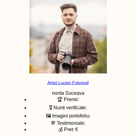
Artist Lucian Fotograf
nunta
Suceava
🏆 Premii:
🎖️ Nunti verificate:
🖼️ Imagini portofoliu:
💬 Testimoniale:
💰 Pret: €