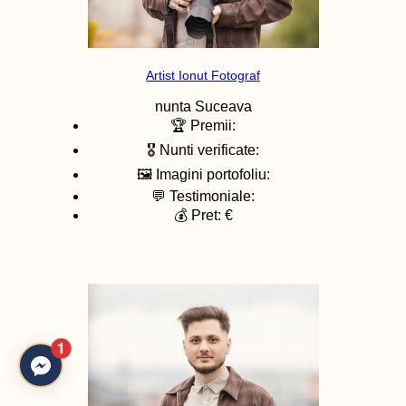
Artist Ionut Fotograf
nunta
Suceava
🏆 Premii:
🎖️ Nunti verificate:
🖼️ Imagini portofoliu:
💬 Testimoniale:
💰 Pret: €