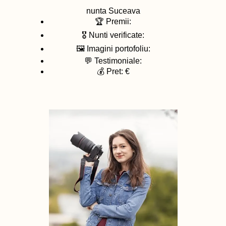
nunta
Suceava
🏆 Premii:
🎖️ Nunti verificate:
🖼️ Imagini portofoliu:
💬 Testimoniale:
💰 Pret: €