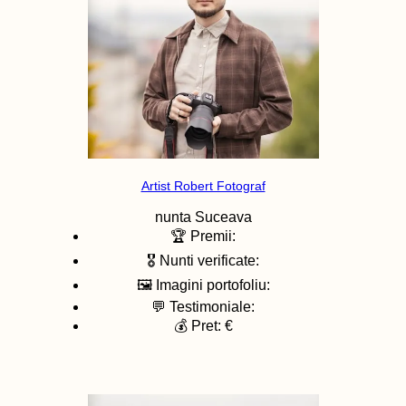
Artist Robert Fotograf
nunta
Suceava
🏆 Premii:
🎖️ Nunti verificate:
🖼️ Imagini portofoliu:
💬 Testimoniale:
💰 Pret: €