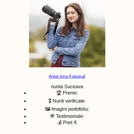
Artist Irina Fotograf
nunta
Suceava
🏆 Premii:
🎖️ Nunti verificate:
🖼️ Imagini portofoliu:
💬 Testimoniale:
💰 Pret: €