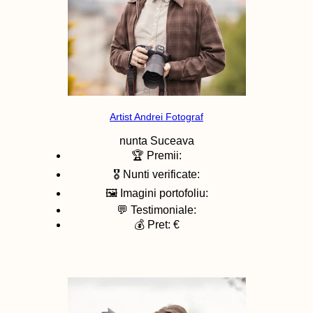
Artist Andrei Fotograf
nunta
Suceava
🏆 Premii:
🎖️ Nunti verificate:
🖼️ Imagini portofoliu:
💬 Testimoniale:
💰 Pret: €