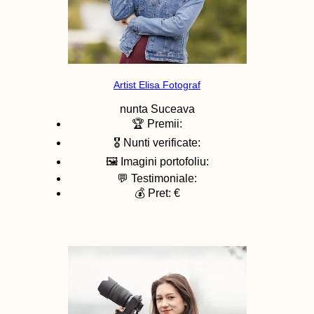
Artist Elisa Fotograf
nunta
Suceava
🏆 Premii:
🎖️ Nunti verificate:
🖼️ Imagini portofoliu:
💬 Testimoniale:
💰 Pret: €