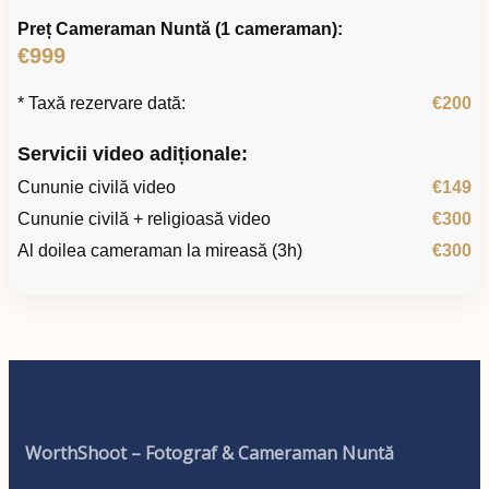
Preț Cameraman Nuntă (1 cameraman):
€999
* Taxă rezervare dată:
€200
Servicii video adiționale:
Cununie civilă video
€149
Cununie civilă + religioasă video
€300
Al doilea cameraman la mireasă (3h)
€300
WorthShoot – Fotograf & Cameraman Nuntă