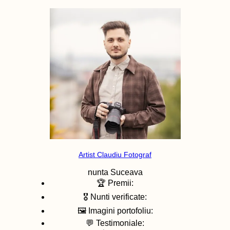
Artist Claudiu Fotograf
nunta
Suceava
🏆 Premii:
🎖️ Nunti verificate:
🖼️ Imagini portofoliu:
💬 Testimoniale: