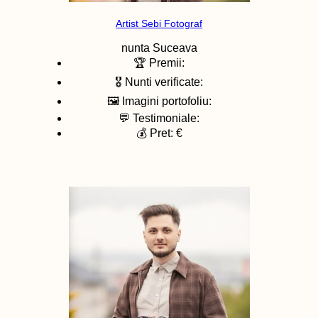
Artist Sebi Fotograf
nunta
Suceava
🏆 Premii:
🎖️ Nunti verificate:
🖼️ Imagini portofoliu:
💬 Testimoniale:
💰 Pret: €