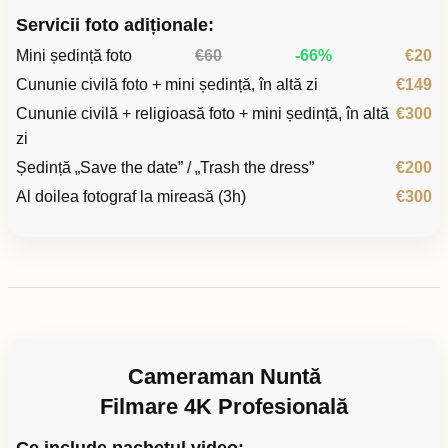
Servicii foto adiționale:
Mini ședință foto
€60
-66%
€20
Cununie civilă foto + mini ședință, în altă zi
€149
Cununie civilă + religioasă foto + mini ședință, în altă
€300
zi
Ședință „Save the date” / „Trash the dress”
€200
Al doilea fotograf la mireasă (3h)
€300
Cameraman Nuntă
Filmare 4K Profesională