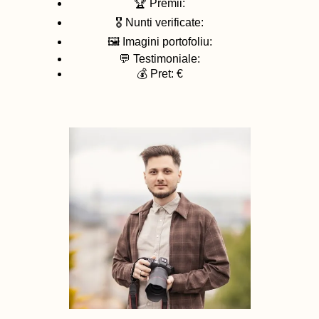
🏆 Premii:
🎖️ Nunti verificate:
🖼️ Imagini portofoliu:
💬 Testimoniale:
💰 Pret: €